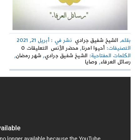
بقلم
الشيخ شفيق جرادي
نشر في : أبريل 21, 2021
on
التصنيفات:
أحيوا امرنا
,
محضر الأنس
التعليقات 0
رسائل
الكلمات المفتاحية:
الشيخ شفيق جرادي
,
شهر رمضان
,
العرفاء
رسائل العرفاء
,
وصايا
|
الحلقة
الثانية