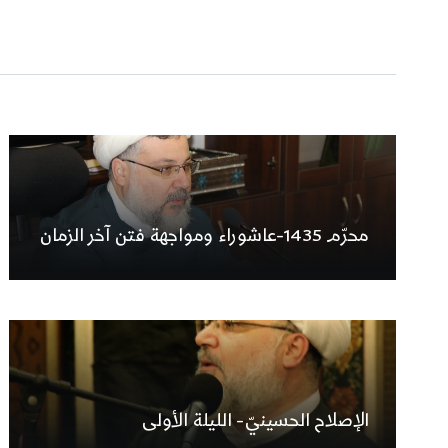
محرّم 1435-عاشوراء ومواجهة فتن آخر الزمان
الإصلاح الحسينيّ- الليلة الأولى