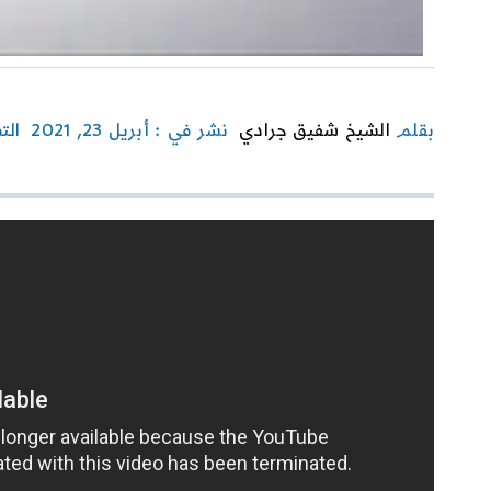
بقلم
الشيخ شفيق جرادي
نشر في : أبريل 23, 2021
الت