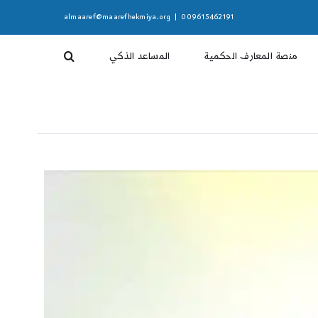
almaaref@maarefhekmiya.org
|
009615462191
منصة المعارف الحكمية
المساعد الذكي