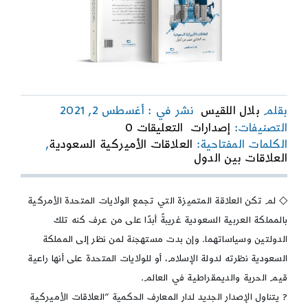
بقلم
بلال اللقيس
نشر في : أغسطس 2, 2021
on
التصنيفات:
إصدارات
التعليقات 0
العلاقات
الكلمات المفتاحية:
العلاقات الأميركية السعودية
,
الأميركية
العلاقات بين الدول
السعودية
بعد
الحادي
◇ لم تكن العلاقة المتميزة التي تجمع الولايات المتحدة الأمركية
عشر
بالمملكة العربية السعودية غريبةً أبدًا على من عرف كنه تلك
من
أيلول
الدولتين وسياساتهما. وإن بدت مستهجنة لمن نظر إلى المملكة
السعودية نظرته لدولة الإسلام، أو للولايات المتحدة على أنها راعية
قيم الحرية والديمقراطية في العالم.
? يتناول الإصدار الجديد لدار المعارف الحكمية “العلاقات الأميركية