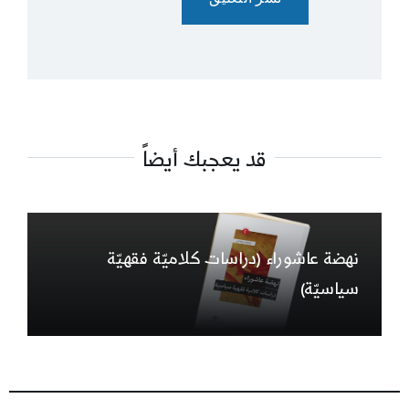
قد يعجبك أيضاً
نهضة عاشوراء (دراسات كلاميّة فقهيّة
سياسيّة)