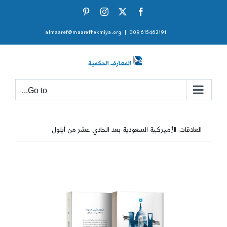
Ski
Pinterest
Instagram
Facebook
X
t
almaaref@maarefhekmiya.org
|
009615462191
conten
Go to...
العلاقات الأميركية السعودية بعد الحادي عشر من أيلول