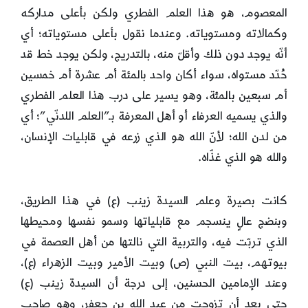
المعصوم، هو هذا العلم الفطري ولكن بأعلى مداركه
وكمالاته ومستوياته. وعندما نقول بأعلى مستوياته؛ أي
أنّه يوجد دون ذلك وأقلّ منه، بالتدريج، ولكن يوجد خط قد
حُدّد مستواه، سواء أكان واحد بالمئة أم عشرة أم خمسين
أم سبعين بالمئة، وهو يسير على درب هذا العلم الفطري
والذي يسميه العرفاء أو أهل المعرفة بـ”العلم اللدنّي”؛ أي
من لدن الله؛ لأنّ الله هو الذي زرعه في قابليات الإنسان،
والله هو الذي غذّاه.
كانت بصيرة وعلم السيدة زينب (ع) في هذا الطريق،
وبنضج عالٍ ينسجم مع قابلياتها وسمو نفسها ومحيطها
الذي تربّت فيه، والتربية التي نالتها من أهل العصمة في
بيوتهم، بيت النبي (ص) وبيت الأمير وبيت الزهراء (ع)،
وعند الإمامين الحسنين، إلى درجة أن السيدة زينب (ع)
حتى بعد أن تزوجت من عبد الله بن جعفر، وهو صاحب