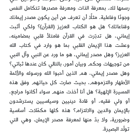
رسمها لك. بمعرفة الذات ومعرفة مصدرها تتكامل النفس
وجودًا وفاعلية. مثلًا أن تعرف من أين يكون مصدر إيمانك
وقناعاتك؟ هل هو الكتاب العزيز (القرآن)؟ ولكي أثبت
إيماني، هل تدبّرت في القرآن فامتلأ قلبي بمضامينه،
وعشت هذا الإيمان القلبي بما هو وارد في كتاب الله
العزيز؟ وهل مصدر إيماني، هو ما ورد عن النبي وآل النبي
من توجيهات وحكم وبيان أمور، بالتالي كان عندها ثباتي؟
وهل مصدر إيماني، هم الذين أحبوا الله ورسوله والأئمة
الأطهار والتزموهم، بحيث صارت كل حياتهم وفق هذه
المسيرة الإلهية؟ هل أنا أخذت منهم سواء أكانوا مراجع،
أو ولي فقيه، أو قادة دينيين وسياسيين يسترشدون
بالإيمان والدين والالتزام؟ هذه كلها مكمّلات أساسية
وضرورية، ولا بدّ منها لمعرفة مصدر الإيمان، وهي التي
تولّد البصيرة.