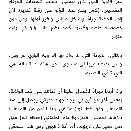
غير لائق؟ الذي كان يسمى، حسب تعبيرات العرفاء
الحقيقيين، (كمن يضع عقد اللؤلؤ على رقبة خنزير)، لأنّ
إلقاء الحكمة جزافًا وبشكل مجاني ولغير أهلها، ومن دون
خصوصية خاصة وكبيرة كمن يضع عقد لؤلؤ في رقبة
خنزير.
بالتالي، العبادة التي لا يراد بها إلا وجه الباري عز وجل،
والتي تقتصد فيها إلى مستوى تأكيد هذه الصلة بالله، هي
التي تنمّي البصيرة.
وإذا أردنا ميزانًا للأعمال، علينا أن نجاهد على خط الولاية،
بمعنى آخر من أين لي إيجاد جهاد حقيقي يوصل إلى عند
الله على وفق خط الولاية؟ في هذا الزمن منّ الله علينا
بالإمام الخميني (قده)، والإمام الخامنئي (حفظه الله)، فهل
نحن نسير على دربهم، أم أننا ذاهبون وفق هذا المسمّى