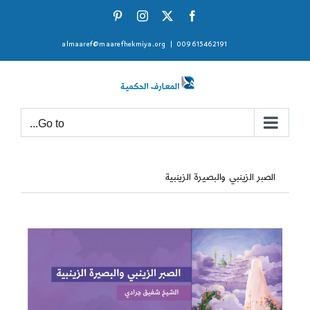
Ski
Pinterest
Instagram
Facebook
X
t
almaaref@maarefhekmiya.org
|
009615462191
conten
Go to...
الصبر الزينبي والبصيرة الزينبية