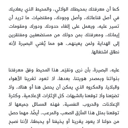
كما أن معرفتك بمحيطك الولائي، والمحيط الذي يعاديك
في أصل قناعاتك، وأصل وجودك، ومقتضيات ما تريد أن
تسير عليه، ويعمل على إلغاء حدودك ودورك ومقومات
إيمانك، ومعرفتك بمن حولك من مستضعفين ومفتقرين
إلى الهداية ولمن يعينهم، هو مما يُغني البصيرة لأنه
نطاق اشتغالها.
عليه، البصيرة، بأن نرى ونقيّم هذا المحيط وفق معرفتنا
بذواتنا وبمصدر هويتنا، بعدها، لا تعود تغرينا الأهواء
والبلايا، والمكروه الذي يمكن أن يحصل هنا أو هناك. ولا
تضيّعنا ولا توقعنا بالشبهات كل الإثارات الإعلامية، وكثرة
الإعلانات والحروب النفسية، فهذه المسائل جميعها لا
توقعنا بمثل هذا المأزق الصعب والمرعب. أيضًا، مهما حصل
من حولنا لا يعود يغرينا أو يخيفنا أو يحبطنا، لأننا نصبح