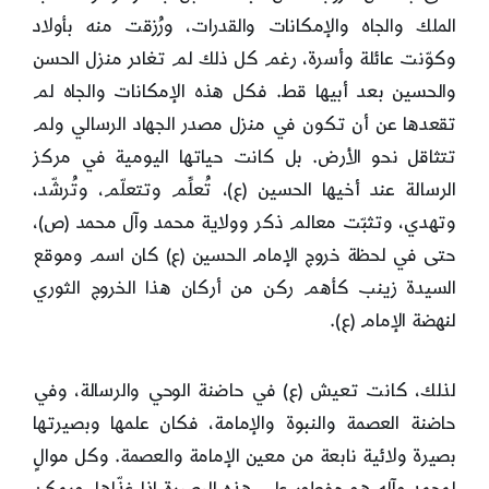
الملك والجاه والإمكانات والقدرات، ورُزقت منه بأولاد
وكوّنت عائلة وأسرة، رغم كل ذلك لم تغادر منزل الحسن
والحسين بعد أبيها قط. فكل هذه الإمكانات والجاه لم
تقعدها عن أن تكون في منزل مصدر الجهاد الرسالي ولم
تتثاقل نحو الأرض. بل كانت حياتها اليومية في مركز
الرسالة عند أخيها الحسين (ع)، تُعلِّم وتتعلّم، وتُرشّد،
وتهدي، وتثبّت معالم ذكر وولاية محمد وآل محمد (ص)،
حتى في لحظة خروج الإمام الحسين (ع) كان اسم وموقع
السيدة زينب كأهم ركن من أركان هذا الخروج الثوري
لنهضة الإمام (ع).
لذلك، كانت تعيش (ع) في حاضنة الوحي والرسالة، وفي
حاضنة العصمة والنبوة والإمامة، فكان علمها وبصيرتها
بصيرة ولائية نابعة من معين الإمامة والعصمة. وكل موالٍ
لمحمد وآله هو مفطور على هذه البصيرة إذا غذّاها. ويمكن