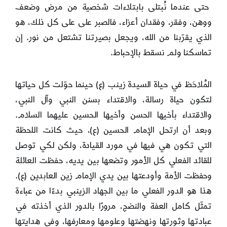
حتى عندما نُبتلى بابتلاءات شخصية من مرض وضعف
ووهن، وفقر، وفقدان أعزاء، فالصبر على على كل ذلك، هو
الذي يقرّبنا من الله، ويجعل بصيرتنا تشتعل من نور. إن
تماسكنا ولم نسقط بالإحباط.
المُلاحَظ في حياة السيدة زينب (ع) حينما حوّلت كل حياتها
لتكون حياة رسالة، والاقتداء بسنن النبي وآل النبي،
والاقتداء بأخيها الحسن وأخيها الحسين عليهما السلام.
وبعد أن ارتحل الإمام الحسين (ع)، حيث كانت اللحظة
التي تكون هي فيها في مورد القيادة، ولكن لكي توصل
للقائد الفعلي كل الأمور وتضعها بين يديه، حفظت العائلة
وحفظت الأمة وأودعتها بين يدي الإمام زين العابدين (ع).
هذا هو الدور الفعلي ما بين الجهاد الزينبي بدءًا من عباءة
تمثّل كامل العفة والنضج، مرورًا بالدور الذي أخذته في
عبادتها وثورتها ونهضتها وعلومها ومعارفها، وفي هدايتها