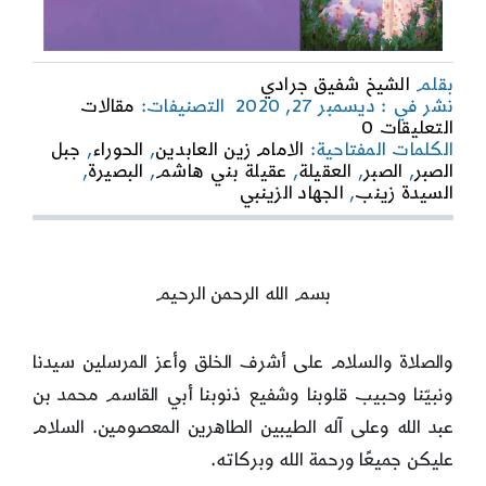
بقلم
الشيخ شفيق جرادي
نشر في : ديسمبر 27, 2020
التصنيفات:
مقالات
on
التعليقات 0
الصبر
الكلمات المفتاحية:
الامام زين العابدين
,
الحوراء
,
جبل
الزينبي
الصبر
,
الصبر
,
العقيلة
,
عقيلة بني هاشم
,
البصيرة
,
والبصيرة
السيدة زينب
,
الجهاد الزينبي
الزينبية
بسم الله الرحمن الرحيم
والصلاة والسلام على أشرف الخلق وأعز المرسلين سيدنا
ونبيّنا وحبيب قلوبنا وشفيع ذنوبنا أبي القاسم محمد بن
عبد الله وعلى آله الطيبين الطاهرين المعصومين. السلام
عليكن جميعًا ورحمة الله وبركاته.