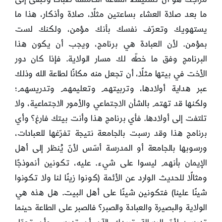
ما بعد صلاة العشاء بساعتين مثلًا، صلاة وأذكار، هذا ما
يستهويك وتعرّف نفسك بأنك مؤمن، ولكنك لست
بمؤمن. لأن العبادة هي برنامج، ويجب أن يكون هذا
البرنامج وفق ما خطّه لك مسار الولاية. فإذا كان دور
الأخت في بيتها مثلًا، أن تجعل منه مكانًا لطاعة الله وذلك
عبر هداية أولادها، وتربيتهم وتعليمهم وتدريسهم؛
ولكنها قد تهتم بالشأن الاجتماعي والأمور الاجتماعية، ولا
تلتفت إلى أولادها. فأي برنامج هذا وأنت بيتك فارغ؟ وأي
برنامج هذا وقد رسبت بالجامعة نتيجة تفرّغها للعبادات،
ورسوبها بالجامعة أو المدرسة أسّس لأنّ يُنظر إلى أهل
الإيمان بأنهم ليسوا على شيء. عليه، تكونين أنموذجًا
ومثالًا للحديث الوارد عن الأئمة (كونوا زينًا لنا ولا تكونوا
شينًا علينا) فتكونين شينًا على أهل البيت. هل هذه هي
الولاية والبصيرة والعبادة والصبر؟ فالصبر على الطاعة حينما