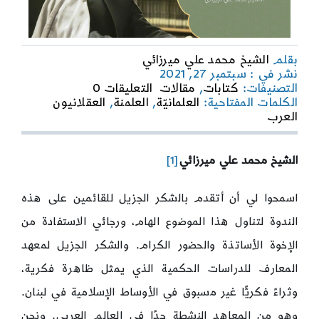
بقلم
الشيخ محمد علي ميرزائي
نشر في : سبتمبر 27, 2021
on
التصنيفات:
كتابات
,
مقالات
التعليقات 0
العقلانيون
الكلمات المفتاحية:
العلمانيّة
,
العلمنة
,
العقلانيون
العرب
العرب
ومشروع
العلمنة
الشيخ محمد علي ميرزائي
[1]
اسمحوا لي أن أتقدم بالشكر الجزيل للقائمين على هذه
الندوة لتناول هذا الموضوع الهام، ورجائي الاستفادة من
الإخوة الأساتذة والحضور الكرام. والشكر الجزيل لمعهد
المعارف للدراسات الحكمية الذي يمثل ظاهرة فكرية،
وثراءً فكريًّا غير مسبوق في الأوساط الإسلامية في لبنان.
وهو من المعاهد النشطة جدًا في العالم العربي. ونحن