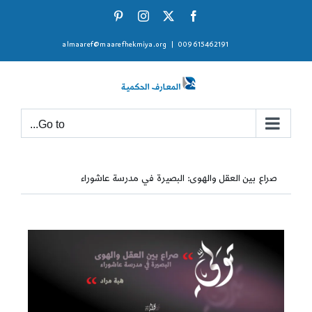
Ski
Pinterest
Instagram
Facebook
X
t
almaaref@maarefhekmiya.org
|
009615462191
conten
Go to...
صراع بين العقل والهوى: البصيرة في مدرسة عاشوراء