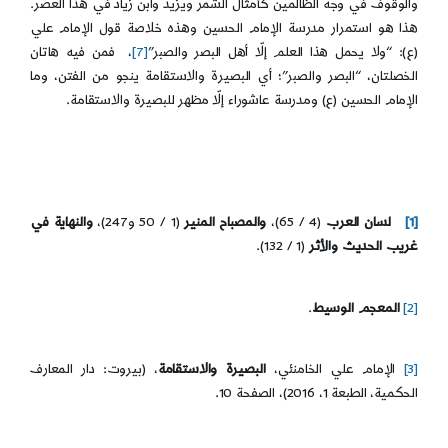
والوقوف في وجه الظالمين كأمثال الشمر ويزيد وابن زياد في هذا العصر.
هذا هو استمرار مدرسة الإمام الحسين وهذه خلاصة قول الإمام علي
(ع): “ولا یحمل هذا العلم إلّا أهل البصر والصبر”
[7]
، فمن فيه هاتان
الخصلتان، “البصر والصبر”؛ أي البصيرة والاستقامة ينجو من الفتن، وما
الإمام الحسين (ع) ومدرسة عاشوراء إلّا مظهر للبصيرة والاستقامة.
[1]
لسان العرب
(4 / 65)،
والمصباح المنير
(1 / 50 و247)،
والنهاية في
غريب الحديث والأثر
(1 / 132).
[2]
المعجم الوسيط
.
[3]
الإمام علي الخامنئي،
البصيرة والاستقامة
، (بيروت: دار المعارف
الحكمية، الطبعة 1، 2016)، الصفحة 10.