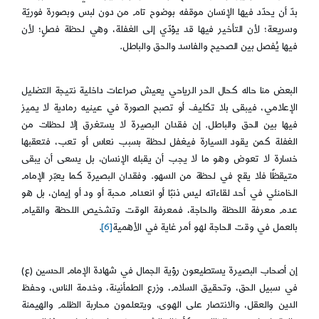
بدّ أن يحدّد فيها الإنسان موقفه بوضوح تام من دون لبس وبصورة فوريّة
وسريعة؛ لأن التأخير فيها قد يؤدّي إلى الغفلة، وهي لحظة فصلٍ؛ لأن
فيها يُفصل بين الصحيح والفاسد والحق والباطل.
البعض منا حاله كحال الحر الرياحي يعيش صراعات داخلية نتيجة التضليل
الإعلامي، فيبقى بلا تكليف أو تصبح الصورة في عينيه رمادية لا يميز
فيها بين الحق والباطل. إن فقدان البصيرة لا يستغرق إلا لحظات من
الغفلة كمن يقود السيارة فيغفل لحظة بسبب نعاس أو تعب، فتعقبها
خسارة لا تعوض وهو ما لا يجب أن يقبله الإنسان، بل يسعى أن يبقى
متيقظًا فلا يقع في لحظة من السهو. وفقدان البصيرة كما يعبّر الإمام
الخامنئي في أحد لقاءاته ليس ذنبًا أو انعدام محبة أو ود أو إيمان، بل هو
عدم معرفة اللحظة والحاجة، فمعرفة الوقت وتشخيص اللحظة والقيام
بالعمل في وقت الحاجة لهو أمر غاية في الأهمية
[6]
.
إن أصحاب البصيرة يستطيعون رؤية الجمال في شهادة الإمام الحسين (ع)
في سبيل الحق، وتحقيق السلام، وزرع الطمأنينة، وخدمة الناس، وحفظ
الدين والعقل، والانتصار على الهوى، ويتعلمون محاربة الظلم والهيمنة