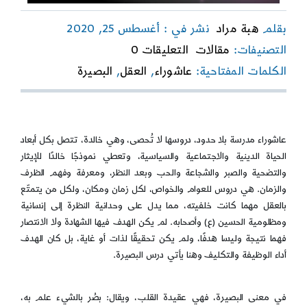
بقلم
هبة مراد
نشر في : أغسطس 25, 2020
on
التصنيفات:
مقالات
التعليقات 0
صراع
الكلمات المفتاحية:
عاشوراء
,
العقل
,
البصيرة
بين
العقل
والهوى:
البصيرة
في
عاشوراء مدرسة بلا حدود، دروسها لا تُحصى، وهي خالدة، تتصل بكل أبعاد
مدرسة
الحياة الدينية والاجتماعية والسياسية، وتعطي نموذجًا خالدًا للإيثار
عاشوراء
والتضحية والصبر والشجاعة والحب وبعد النظر، ومعرفة وفهم الظرف
والزمان. هي دروس للعوام والخواص، لكل زمان ومكان، ولكل من يتمتّع
بالعقل مهما كانت خلفيته، مما يدل على وحدانية النظرة إلى إنسانية
ومظلومية الحسين (ع) وأصحابه. لم يكن الهدف فيها الشهادة ولا الانتصار
فهما نتيجة وليسا هدفًا، ولم يكن تحقيقًا لذات أو غاية، بل كان الهدف
أداء الوظيفة والتكليف وهنا يأتي درس البصيرة.
في معنى البصيرة، فهي عقيدة القلب، ويقال: بصُر بالشيء علم به،