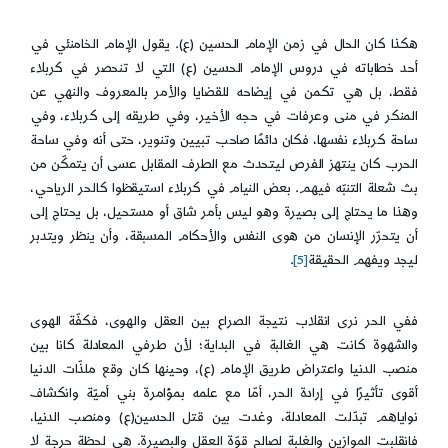
هكذا كان الحال في زمن الإمام الحسين (ع). یقول الإمام الخامنئي في
أحد خطاباته في دروس الإمام الحسين (ع) التي لا تنحصر في كربلاء
فقط، بل هي تكمن في إيضاحه للقضايا والأمر بالمعروف والنهي عن
المنكر في منى وعرفات في حجه الأخير، وفي طريقه إلى كربلاء، وفي
ساحة كربلاء نفسها، فكان دائمًا صاحب تبيين وتنوير، حتى أنه وفي ساحة
الحرب كان ينتهز الفرص ليتحدث مع الطرف المقابل عسى أن يتمكّن من
بث شعلة التنبّه فيهم. بعض النيام في كربلاء استيقظوا كالحر الرياحي،
وهذا ما يحتاج إلى بصيرة وهو ليس بأمر شاق أو مستحيل، بل يحتاج إلى
أن يتحرّر الإنسان من هوى النفس والأحكام المسبقة، وأن ينظر ويتدبر
ليجد ويفهم الحقيقة
[5]
.
ففي الحر نرى انقلاب نتيجة الصراع بين العقل والهوى، فكفّة الهوى
والشهوة كانت هي الغالبة في البداية؛ لأن طرفي المعادلة كانا بين
منصب الدنيا واعتراض طريق الإمام (ع)، وحينها كان وقع ملذّات الدنيا
أقوى تأثيرًا في إرادة الحر، أمّا مع علمه بمؤامرة بني أميّة وانكشاف
نواياهم تبدّلت المعادلة، وغدت بين قتل الحسين(ع) ومنصب الدنيا،
فانقلبت الموازين والغلبة لصالح قوّة العقل والبصيرة. هي لحظة حرجة لا