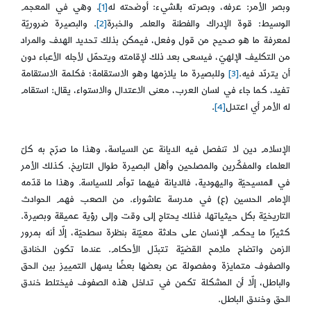
وبصر الأمر: عرفه، وبصرته بالشيء: أوضحته له
[1]
. وهي في المعجم
الوسيط: قوة الإدراك والفطنة والعلم والخبرة
[2]
. والبصيرة ضروريّة
لمعرفة ما هو صحيح من قول وفعل، فيمكن بذلك تحديد الهدف والمراد
من التكليف الإلهيّ، فيسعى بعد ذلك لإقامته ويتحمّل لأجله الأعباء دون
أن يتردّد فيه.
[3]
وللبصيرة ما يلازمها وهو الاستقامة؛ فكلمة الاستقامة
تفيد، كما جاء في لسان العرب، معنى الاعتدال والاستواء، يقال: استقام
له الأمر أي اعتدل
[4]
.
الإسلام دين لا تنفصل فيه الديانة عن السياسة، وهذا ما صرّح به كلّ
العلماء والمفكّرين والمصلحين وأهل البصيرة طوال التاريخ. كذلك الأمر
في المسيحيّة واليهودية، فالديانة فيهما توأم للسياسة. وهذا ما قدّمه
الإمام الحسين (ع) في مدرسة عاشوراء. من الصعب فهم الحوادث
التاريخيّة بكل حيثياتها، فذلك يحتاج إلى وقت وإلى رؤية عميقة وبصيرة.
كثيرًا ما يحكم الإنسان على حادثة معيّنة بنظرة سطحيّة، إلّا أنه بمرور
الزمن واتضاح ملامح القضيّة تتبدّل الأحكام. عندما تكون الخنادق
والصفوف متمايزة ومفصولة عن بعضها بعضًا يسهل التمييز بين الحق
والباطل، إلّا أن المشكلة تكمن في تداخل هذه الصفوف فيختلط خندق
الحق وخندق الباطل.