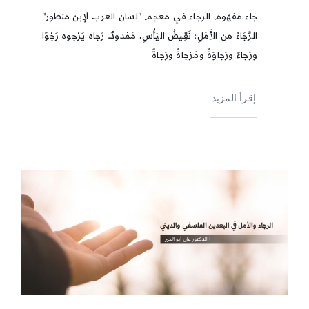
جاء مفهوم الرجاء في معجم "لسان العرب لإبن منظور"
الرَّجَاءُ من الأَمَلِ: نَقِيضُ اليَأْسِ، مَمْدودٌ. رَجاه يَرْجوه رَجْوًا
ورَجاءً ورَجاوَةً ومَرْجاةً ورَجاةً
إقرأ المزيد