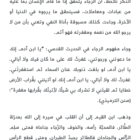
الذكر نلاحظ، أن الرجاء يتحقق إذا ما قام الإنسان بما عليه
من عبادات ومعاملات، فسيتحقق ما يرجوه في الدنيا أو
الآخرة، وجاءت كذلك مسبوقة بأداة النفي وتعني بأن من لا
يرجو الله من نعمه ومغفرته فهو آثم.
وجاء مفهوم الرجاء في الحديث القدسي:
“
يا ابن آدم، إنك
ما دعوتني ورجوتني، غفرتُ لك على ما كان فيك ولا أبالي،
يا ابن آدم، لو بلغت ذنوبك عنان السماء ثم استغفرتَني،
غفرتُ لك ولا أبالي، يا ابن آدم، إنك لو أتيتني بقُراب الأرض
خطايا ثم لقيتَني لا تشرك بي شيئًا، لأتيتُك بقُرابها مغفرة”؛
(سنن الترميذي).
وذهب ابن القيم إلى أن القلب في سيره إلى الله بمنزلة
الطَّائر، فالمحبَّة رأسه، والخوف والرَّجاء جناحاه فمتى سلِم
الرَّأس والجناحان فالطائر يجيدُ الطيران، ومتى قطع الرأس