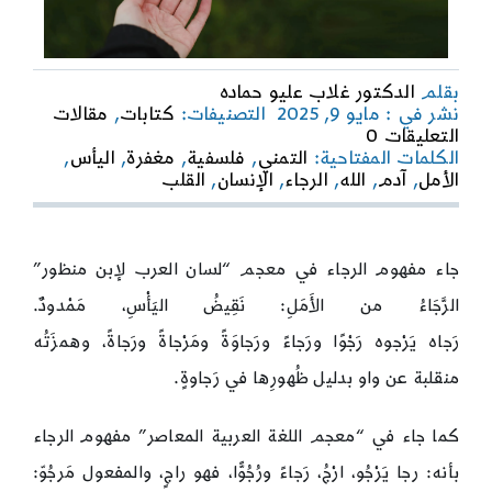
بقلم
الدكتور غلاب عليو حماده
نشر في : مايو 9, 2025
التصنيفات:
كتابات
,
مقالات
on
التعليقات 0
فلسفة
الكلمات المفتاحية:
التمني
,
فلسفية
,
مغفرة
,
اليأس
,
الرجاء
الأمل
,
آدم
,
الله
,
الرجاء
,
الإنسان
,
القلب
جاء مفهوم الرجاء في معجم “لسان العرب لإبن منظور”
الرَّجَاءُ من الأَمَلِ: نَقِيضُ اليَأْسِ، مَمْدودٌ.
رَجاه يَرْجوه رَجْوًا ورَجاءً ورَجاوَةً ومَرْجاةً ورَجاةً، وهمزَتُه
منقلبة عن واو بدليل ظُهورِها في رَجاوةٍ.
كما جاء في “معجم اللغة العربية المعاصر” مفهوم الرجاء
بأنه: رجا يَرْجُو، ارْجُ، رَجاءً ورُجُوًّا، فهو راجٍ، والمفعول مَرجُوّ: