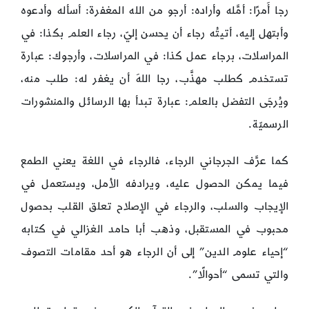
رجا أَمرًا: أمَّله وأراده: أرجو من الله المغفرة: أسأله وأدعوه
وأبتهل إليه، أتيتُه رجاء أن يحسن إليّ، رجاء العلم بكذا: في
المراسلات، برجاء عمل كذا: في المراسلات، وأرجوك: عبارة
تستخدم كطلب مهذَّب، رجا اللهَ أن يغفر له: طلب منه،
ويُرجَى التفضل بالعلم: عبارة تبدأ بها الرسائل والمنشورات
الرسميّة.
كما عرَّف الجرجاني الرجاء، فالرجاء في اللغة يعني الطمع
فيما يمكن الحصول عليه، ويرادفه الأمل، ويستعمل في
الإيجاب والسلب، والرجاء في الإصلاح تعلق القلب بحصول
محبوب في المستقبل، وذهب أبا حامد الغزالي في كتابه
“إحياء علوم الدين” إلى أن الرجاء هو أحد مقامات التصوف
والتي تسمى “أحوالًا”.