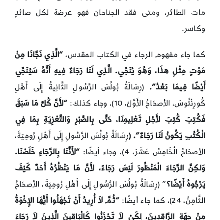
مات الطائر، ومتى فقد الجناحان فهو عرضة لكل صائدٍ
وكاسر.
كما جاء مفهوم الرجاء في الكتاب المقدس،
“
الَّذِي نَجَّانَا مِنْ
مَوْتٍ مِثْلِ هذَا، وَهُوَ يُنَجِّي. الَّذِي لَنَا رَجَاءٌ فِيهِ أَنَّهُ سَيُنَجِّي
أَيْضًا فِيمَا بَعْدُ”.
(رِسَالَةُ بُولُسَ الرَّسُولِ الثَّانِيةُ إِلَى أَهْلِ
كُورِنْثُوسَ، الأصحَاحُ الأَوَّلُ، 10)، وجاء كذلك:
“
لأَنَّ كُلَّ مَا سَبَقَ
فَكُتِبَ كُتِبَ لأَجْلِ تَعْلِيمِنَا، حَتَّى بِالصَّبْرِ وَالتَّعْزِيَةِ بِمَا فِي
الْكُتُبِ يَكُونُ لَنَا رَجَاءٌ”. (
رِسَالَةُ بُولُسَ الرَّسُولِ إِلَى أَهْلِ رُومِيَةَ،
الأصحَاحُ الْخَامِسُ عَشَرَ، 4)، وجاء أيضًا:
“
لأَنَّنَا بِالرَّجَاءِ خَلَصْنَا.
وَلكِنَّ الرَّجَاءَ الْمَنْظُورَ لَيْسَ رَجَاءً، لأَنَّ مَا يَنْظُرُهُ أَحَدٌ كَيْفَ
يَرْجُوهُ أَيْضًا؟
” (رِسَالَةُ بُولُسَ الرَّسُولِ إِلَى أَهْلِ رُومِيَةَ، الأصحَاحُ
الثَّامِنُ، 24)، كما جاء أيضًا:
“ثُمَّ لاَ أُرِيدُ أَنْ تَجْهَلُوا أَيُّهَا الإِخْوَةُ
مِنْ جِهَةِ الرَّاقِدِينَ، لِكَيْ لاَ تَحْزَنُوا كَالْبَاقِينَ الَّذِينَ لاَ رَجَاءَ