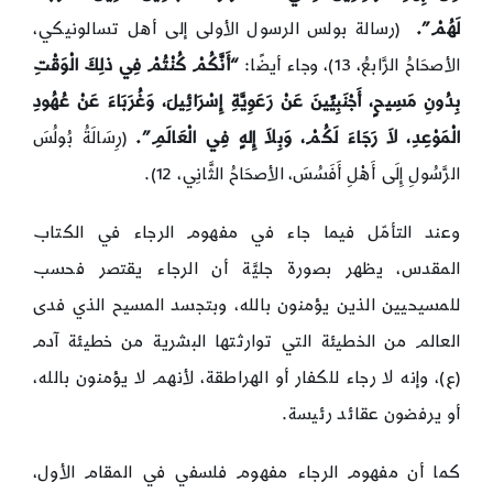
لَهُمْ”.
(رسالة بولس الرسول الأولى إلى أهل تسالونيكي،
الأصحَاحُ الرَّابعُ، 13)، وجاء أيضًا:
“
أَنَّكُمْ كُنْتُمْ فِي ذلِكَ الْوَقْتِ
بِدُونِ مَسِيحٍ، أَجْنَبِيِّينَ عَنْ رَعَوِيَّةِ إِسْرَائِيلَ، وَغُرَبَاءَ عَنْ عُهُودِ
الْمَوْعِدِ، لاَ رَجَاءَ لَكُمْ، وَبِلاَ إِلهٍ فِي الْعَالَمِ”.
(رِسَالَةُ بُولُسَ
الرَّسُولِ إِلَى أَهْلِ أَفَسُسَ، الأصحَاحُ الثَّانِي، 12).
وعند التأمّل فيما جاء في مفهوم الرجاء في الكتاب
المقدس، يظهر بصورة جليَّة أن الرجاء يقتصر فحسب
للمسيحيين الذين يؤمنون بالله، وبتجسد المسيح الذي فدى
العالم من الخطيئة التي توارثتها البشرية من خطيئة آدم
(ع)، وإنه لا رجاء للكفار أو الهراطقة، لأنهم لا يؤمنون بالله،
أو يرفضون عقائد رئيسة.
كما أن مفهوم الرجاء مفهوم فلسفي في المقام الأول،