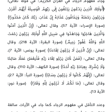
وجاء مفهوم الرجاء في القرآن الكريم: في قوله تعالى
:
﴿
أُولَئِكَ الَّذِينَ يَدْعُونَ يَبْتَغُونَ إِلَى رَبِّهِمُ الْوَسِيلَةَ أَيُّهُمْ أَقْرَبُ
وَيَرْجُونَ رَحْمَتَهُ وَيَخَافُونَ عَذَابَهُ إِنَّ عَذَابَ رَبِّكَ كَانَ مَحْذُورًا﴾
(سورة الإسراء: الآية 57)، وقال تعالى: ﴿إِنَّ الَّذِينَ آمَنُوا
وَالَّذِينَ هَاجَرُوا وَجَاهَدُوا فِي سَبِيلِ اللَّهِ أُولَئِكَ يَرْجُونَ رَحْمَتَ
اللَّهِ وَاللَّهُ غَفُورٌ رَحِيمٌ﴾ (سورة البقرة: الآية 218). وقال
تعالى: ﴿إِنَّ الَّذِينَ لَا يَرْجُونَ لِقَاءَنَا﴾ )سورة يونس: الآية 7)،
وقال تعالى: ﴿فَمَنْ كَانَ يَرْجُو لِقَاءَ رَبِّهِ فَلْيَعْمَلْ عَمَلًا صَالِحًا
وَلَا يُشْرِكْ بِعِبَادَةِ رَبِّهِ أَحَدًا﴾ (سورة الكهف: الآية 110)، وقال
تعالى: ﴿إِنَّهُمْ كَانُوا لَا يَرْجُونَ حِسَابًا﴾ (سورة النبأ: الآية 27)،
وقال تعالى: ﴿مَا لَكُمْ لَا تَرْجُونَ لِلَّهِ وَقَارًا﴾ (سورة نوح:
الآية 13).
وعند التأمّل في مفهوم الرجاء كما جاء في الآيات سالفة