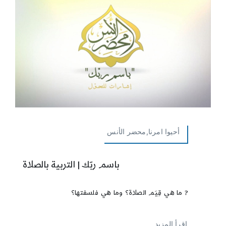
أحيوا امرنا,محضر الأنس
باسم ربّك | التربية بالصلاة
? ما هي قِيَم الصلاة؟ وما هي فلسفتها؟
إقرأ المزيد