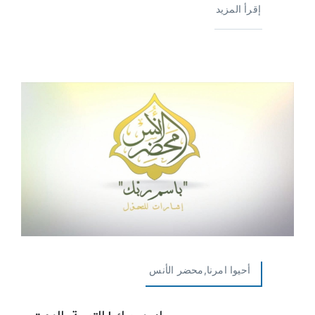
إقرأ المزيد
أحيوا امرنا,محضر الأنس