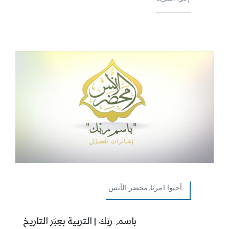
أحيوا امرنا,محضر الأنس
باسم ربّك | التربية بعِبَر التاريخ