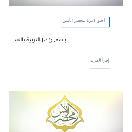
أحيوا امرنا,محضر الأنس
باسم ربّك | التربية بالنقد
إقرأ المزيد