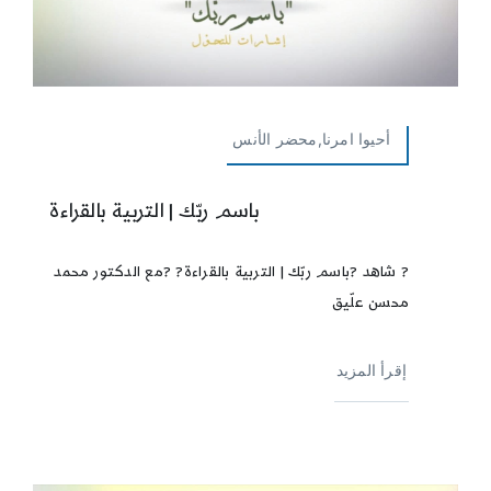
أحيوا امرنا,محضر الأنس
باسم ربّك | التربية بالقراءة
?️ شاهد ?باسم ربّك | التربية بالقراءة? ?مع الدكتور محمد
محسن علّيق
إقرأ المزيد