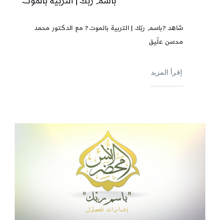
باسم ربك | التربية بالموت
شاهد ?باسم ربّك | التربية بالموت? مع الدكتور محمد
محسن علّيق
إقرأ المزيد