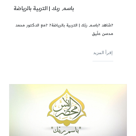
باسم ربك | التربية بالرياضة
?️شاهد ?باسم ربّك | التربية بالرياضة? ?️مع الدكتور محمد
محسن علّيق
إقرأ المزيد