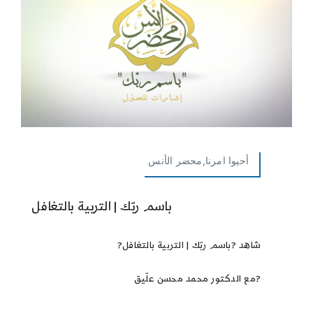
أحيوا امرنا,محضر الأنس
باسم ربّك | التربية بالتغافل
شاهد ?باسم ربّك | التربية بالتغافل?
?مع الدكتور محمد محسن علّيق