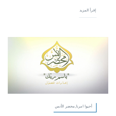
إقرأ المزيد
أحيوا امرنا,محضر الأنس