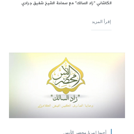
الكاشاني "زاد السالك" مع سماحة الشيخ شفيق جرادي
إقرأ المزيد
أحيوا امرنا,محضر الأنس