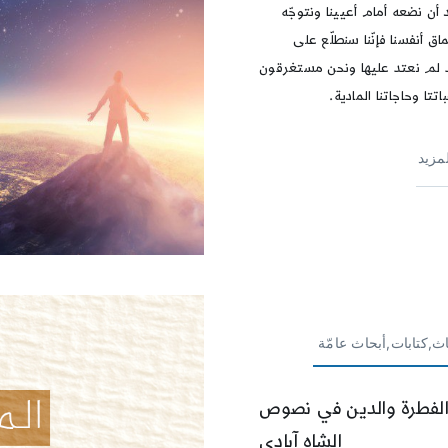
 أن نضعه أمام أعیینا ونتوجّه
اق أنفسنا فإنّنا سنطلّع على
لم نعتد علیها ونحن مستغرقون
تتا وحاجاتنا المادیة.
لمزيد
ث,كتابات,أبحاث عامّة
لفطرة والدين في نصوص
الشاه آبادي