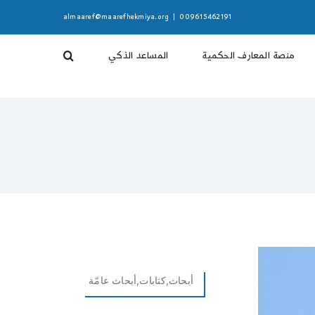
almaaref@maarefhekmiya.org
|
009615462191
منصة المعارف الحكمية
المساعد الذكي
أبحاث,كتابات,أبحاث عامّة