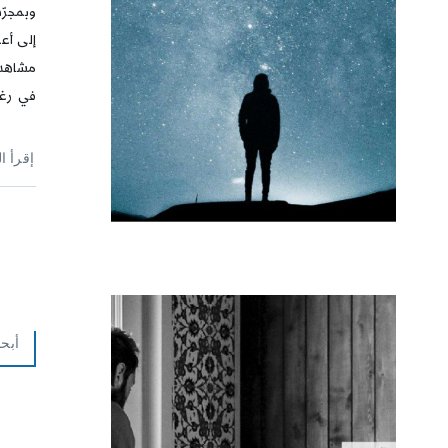
وبمجرّد
إلى أعم
مشاهد 
في رغبا
إقرأ ا
أبحا
ا