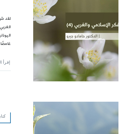
لقد شه
الغربي
اليونان
غامضًا
إقرأ ا
كتاب