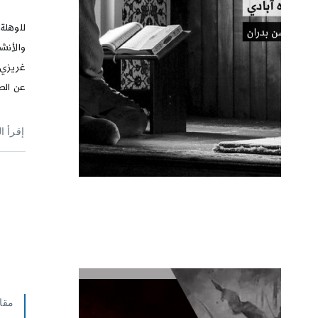
للوهلة 
والأنش
غريزي 
عن الطب
إقرأ ا
مقا