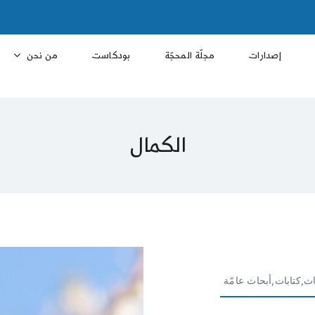
إصدارات
مجلّة المحجّة
بودكاست
من نحن
الكمال
ث,كتابات,أبحاث عامّة