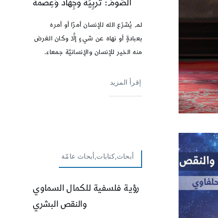
الصَّومُ: تَربِيَةٌ وجِهَادٌ وَعِصمَةٌ
لم يُشرّع الله للإنسان أمرًا أو أمره
بعبادةٍ أو نهاه عن شيءٍ إلَّا وكان الغرض
منه الخير للإنسان والإنسانيَّة جمعاء.
إقرأ المزيد
أبحاث,كتابات,أبحاث عامّة
رؤية فلسفية للكمال السماوي
والنقص البشري