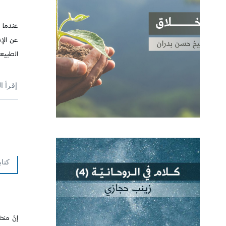
عندما 
عن الإ
الطبيع
إقرأ ا
كتاب
إنّ منظ