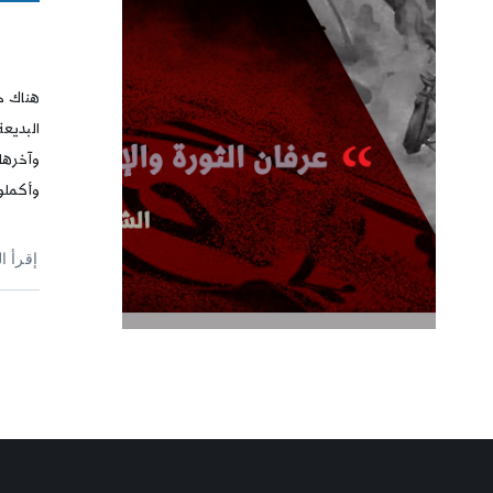
هناك ح
البديعة
وآخرها،
وأكملو
إقرأ ا