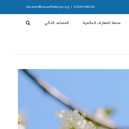
almaaref@maarefhekmiya.org
|
009615462191
منصة المعارف الحكمية
المساعد الذكي