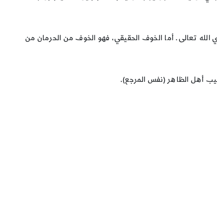
ontologiq) نحو الكمال المطلق، نحو مصدر الوجود، أي الله تعالى. أما الخوف الحقيقي، فهو الخوف من الحرمان من
صيب أهل الظاهر (نفس المرجع).