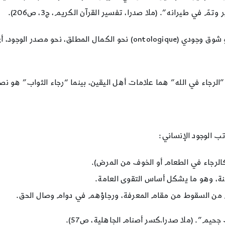
ّ في طيرانه”. (ملا صدرا، تفسير القرآن الكريم، ج3، ص206).
والرجاء، من هذا المنظور، ليس مجرد أمل في نيل الجنة، بل هو شوق وجودي (ue
و”الرجاء في الله” هما علامات أهل اليقين، بينما “رجاء الثواب” هو ن
 الوجود الإنساني:
(كالرجاء في الطعام أو الخوف من المرض).
لجنة، وهو ما يشكل أساس التقوى العامة.
 من السقوط من مقام المعرفة، ورجاؤهم في دوام وصال الحق.
يم”. (ملا صدرا،كسر أصنام الجاهلية، ص57).