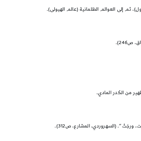
ول)، ثم إلى العوالم الظلمانية (عالم الهيولى).
ص246).
هير من الكدر المادي.
رجَتْ”. (السهروردي، المشارع، ص312).