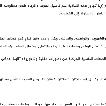
شيرازي) تجاوز هذه الثنائية عبر تأصيل الخوف والرجاء ضمن منظومته ا
الباطن، والسلوك إلى الكينونة.
الشهوية، والواهمة، والعاقلة، وكل واحدة منها تنزع نحو كمالها ال
مال الوهم وسعادته هو الرجاء والتمني، وكمال الغضب هو الغلبة، وكمال 
الصفات النفسية المركبة من تصورات عقلية وشعورية: “الهمّ مركب 
 عابرة، بل هما بنيتان نفسيّتان تتبعان التكوين الفطري للنفس وميلها
ما قوتين محركتين للنفس في طريقها نحو الله. وهما، بحسبه، لا ينبغ