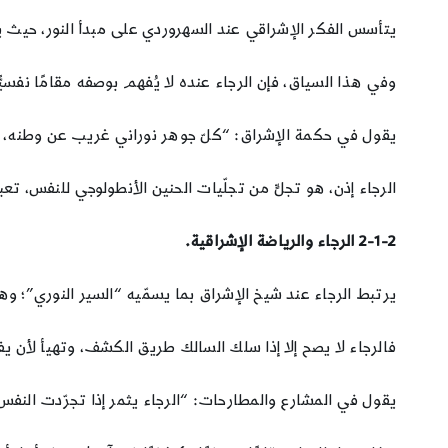
يتأسس الفكر الإشراقي عند السهروردي على مبدأ النور، حيث يتدرّ
وفي هذا السياق، فإن الرجاء عنده لا يُفهم بوصفه مقامًا نفسي
يقول في حكمة الإشراق: “كلّ جوهر نوراني غريب عن وطنه، له حن
الرجاء إذن، هو تجلٍّ من تجلّيات الحنين الأنطولوجي للنفس، تع
2-1-2
الرجاء والرياضة الإشراقية.
يرتبط الرجاء عند شيخ الإشراق بما يسمّيه “السير النوري”؛ وه
فالرجاء لا يصح إلا إذا سلك السالك طريق الكشف، وتهيأ لأن يف
يقول في المشارع والمطارحات: “الرجاء يثمر إذا تجرّدت النفس 