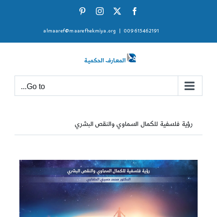
Ski
Pinterest
Instagram
Facebook
X
t
almaaref@maarefhekmiya.org
|
009615462191
conten
Go to...
رؤية فلسفية للكمال السماوي والنقص البشري