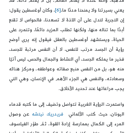
مذهبه، والله عنده لا يعلم العالم، بل لا يعلم ذاته، فلا
يعني بسيرتنا ولا يمنحنا مددًا ما،
[6]
، وكان أوغسطين يقول:
إن التجربة لتدل على أن اللذة لا تسعدنا، فالحواس لا تقنع
أبدًا بما تناله منها، ولكنها تطلب المزيد دائمًا، وتتمرد على
الحياة، ويستشهد أوغسطين بالعقل فيقول إنه يرى أوضح
رؤية أن الجسد مرتب للنفس، لا أن النفس مرتبة للجسد،
فخير ما يملكه الجسد، أي النشاط والجمال والحس، ليس آتيًا
منه هو، بل من النفس منبع صفاته وعواطفه، ومركز هنائه
وسعادته، والنفس هي الجزء الأهم في الإنسان، وهي التي
يجب مراعاتها عند تحديد الأخلاق.
واستمرت الرؤية الغربية تتواصل وتضيف إلى ما كتبه قدماء
اليونان، حيث كتب الألماني
فريدريك نيتشه
عن وصول
المرء إلى الكمال بممارسة إرادة القوة، ثمّ طوّر الفيلسوف