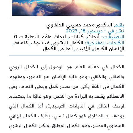
بقلم
الدكتور محمد حسيني الحلفاوي
نشر في : ديسمبر 18, 2023
on
التصنيفات:
أبحاث
,
كتابات
,
أبحاث عامّة
التعليقات 0
رؤية
الكلمات المفتاحية:
الكمال البشري
,
فيلسوف
,
فلسفة
,
فلسفية
الإنسان الكامل
,
الأنبياء
,
العالم
,
الكمال
للكمال
السماو
والنقص
الكمال في معناه العام هو الوصول إلى الكمال الروحي
البشري
والعقلي والخلقي، وهو غاية الإنسان عبر الدهور، ومفهوم
الكمال في اللغة يأتي من مصدر كمل ويعني التمام، وفي
الاصطلاح يقصد به البراءة من النقص، وهو غالبًا ما يستخدم
لوصف الخالق في الديانات التوحيدية، أما الكمال الذي
يوصف به المخلوق فهو كمال نسبي، بخلاف الكمال الإلهي
السماوي المصدر، وهو الكمال المطلق، ولكن الكمال البشري