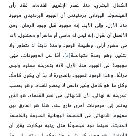
الكمال البشري، منذ عصر الإغريق القدماء، فقد رأى
الفيلسوف اليوناني برمنيدس أن الوجود البرمنيدي موجود
منذ الأزل، وإلى الأبد، إنه موجود قبل وجود الزمان، ومن
الأفضل أن نقول: إنه ليس له ماضي أو حاضر أو مستقبل، لأنه
في حضور أزلي، وطبيعة الوجود واحدة ثابتة لا تتطور ولا
تتغير، وهو وحدة متجانسة
[3]
، أمّا عن الموجودات، فهي
موجودة في الوجود منذ الأزل، لأنه بتعريفه مملوء وليس
فراغًا، وهذا الوجود الموجود بالضرورة لا بدّ أن يكون كاملًا،
وكلّ ما هو كامل وغير ناقص لا يخضع للفناء، وهو بحسب
تعريفه له نهائي، لأن اللانهائي في نظر القدماء، هو الذي
يفتقر إلى موجودات أخرى خارج عنه، هذا هو الفارق بين
مفهوم اللانهائي في الفلسفة اليونانية القديمة والفلسفة
الحديثة، فبينما نجد فيلسوفًا مثل رينيه ديكارت يقرّر أن
اللانهائي هو مصدر كل شيء، ولا يمكن أن ينتهي إلى حدّ