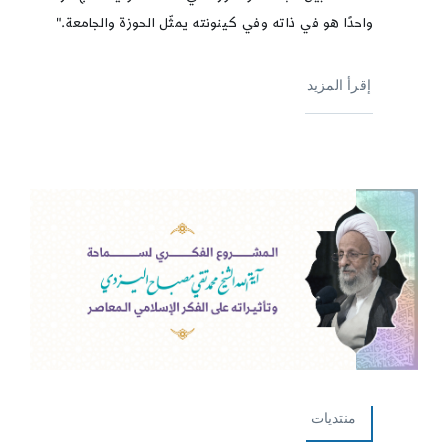
واحدًا هو في ذاته وفي كينونته يمثّل الحوزة والجامعة."
إقرأ المزيد
منتديات