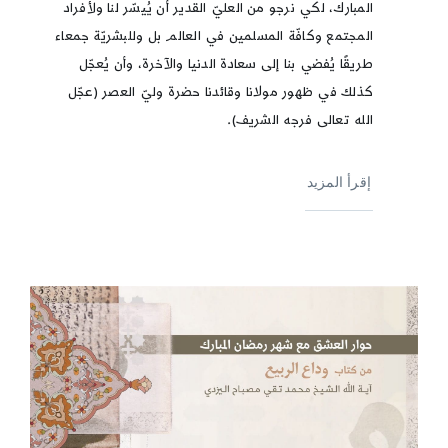
المبارك، لكي نرجو من العليّ القدير أن يُيسّر لنا ولأفراد
المجتمع وكافّة المسلمين في العالم بل وللبشريّة جمعاء
طريقًا يُفضي بنا إلى سعادة الدنيا والآخرة، وأن يُعجّل
كذلك في ظهور مولانا وقائدنا حضرة وليّ العصر (عجّل
الله تعالى فرجه الشريف).
إقرأ المزيد