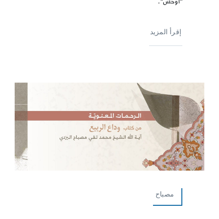
"أوحش".
إقرأ المزيد
مصباح