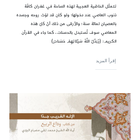
تتمثّل الخاصّية العجيبة لهذه الساحة في غفران كافّة
ذنوب العاصي عند دخولها؛ ولو كان قد لوّث روحه وجسده
بالعصيان لمائة سنة؛ والأرقى من ذلك أنّ كلّ هذه
المعاصي سوف تُستبدل بالحسنات، كما جاء في القرآن
الكريم: ﴿يُبَدِّلُ‏ اللَّهُ سَيِّئاتِهِمْ حَسَناتٍ﴾
إقرأ المزيد