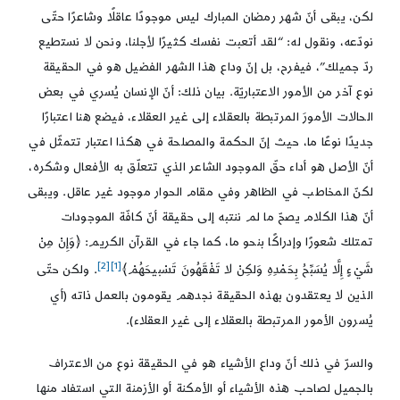
لكن، يبقى أنّ شهر رمضان المبارك ليس موجودًا عاقلًا وشاعرًا حتّى
نودّعه، ونقول له: “لقد أتعبت نفسك كثيرًا لأجلنا، ونحن لا نستطيع
ردّ جميلك”، فيفرح، بل إنّ وداع هذا الشهر الفضيل هو في الحقيقة
نوع آخر من الأمور الاعتباريّة. بيان ذلك: أنّ الإنسان يُسري في بعض
الحالات الأمورَ المرتبطة بالعقلاء إلى غير العقلاء، فيضع هنا اعتبارًا
جديدًا نوعًا ما، حيث إنّ الحكمة والمصلحة في هكذا اعتبار تتمثّل في
أنّ الأصل هو أداء حقّ الموجود الشاعر الذي تتعلّق به الأفعال وشكره،
لكنّ المخاطب في الظاهر وفي مقام الحوار موجود غير عاقل. ويبقى
أنّ هذا الكلام يصحّ ما لم ننتبه إلى حقيقة أنّ كافّة الموجودات
تمتلك شعورًا وإدراكًا بنحو ما، كما جاء في القرآن الكريم: ﴿وَإِنْ مِنْ
[2]
[1]
شَيْ‏ءٍ إِلَّا يُسَبِّحُ بِحَمْدِهِ وَلكِنْ لا تَفْقَهُونَ تَسْبيحَهُمْ‏﴾
. ولكن حتّى
الذين لا يعتقدون بهذه الحقيقة نجدهم يقومون بالعمل ذاته (أي
يُسرون الأمور المرتبطة بالعقلاء إلى غير العقلاء).
والسرّ في ذلك أنّ وداع الأشياء هو في الحقيقة نوع من الاعتراف
بالجميل لصاحب هذه الأشياء أو الأمكنة أو الأزمنة التي استفاد منها