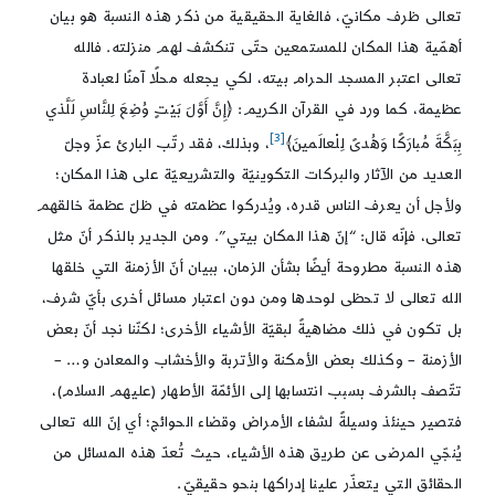
تعالى ظرف مكانيّ، فالغاية الحقيقية من ذكر هذه النسبة هو بيان
أهمّية هذا المكان للمستمعين حتّى تنكشف لهم منزلته. فالله
تعالى اعتبر المسجد الحرام بيته، لكي يجعله محلًا آمنًا لعبادة
عظيمة، كما ورد في القرآن الكريم: ﴿إِنَّ أَوَّلَ بَيْتٍ‏ وُضِعَ لِلنَّاسِ لَلَّذي
[3]
بِبَكَّةَ مُبارَكًا وَهُدىً لِلْعالَمينَ‏﴾
، وبذلك، فقد رتّب البارئ عزّ وجلّ
العديد من الآثار والبركات التكوينيّة والتشريعيّة على هذا المكان؛
ولأجل أن يعرف الناس قدره، ويُدركوا عظمته في ظلّ عظمة خالقهم
تعالى، فإنّه قال: “إنّ هذا المكان بيتي”. ومن الجدير بالذكر أنّ مثل
هذه النسبة مطروحة أيضًا بشأن الزمان، ببيان أنّ الأزمنة التي خلقها
الله تعالى لا تحظى لوحدها ومن دون اعتبار مسائل أخرى بأيّ شرف،
بل تكون في ذلك مضاهيةً لبقيّة الأشياء الأخرى؛ لكنّنا نجد أنّ بعض
الأزمنة – وكذلك بعض الأمكنة والأتربة والأخشاب والمعادن و… –
تتّصف بالشرف بسبب انتسابها إلى الأئمّة الأطهار (عليهم السلام)،
فتصير حينئذ وسيلةً لشفاء الأمراض وقضاء الحوائج؛ أي إنّ الله تعالى
يُنجّي المرضى عن طريق هذه الأشياء، حيث تُعدّ هذه المسائل من
الحقائق التي يتعذّر علينا إدراكها بنحو حقيقيّ.