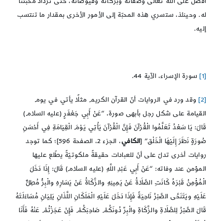
أفضل على الله تعالى وصفاته وبركاته وفيوضاته، حتّى تزداد محبّتنا
له. وحينئذ، ستسري هذه المحبّة إلى الأمور الأخرى بمقدار ما تنتسب
إليه.
[1]
سورة الإسراء، الآية 44.
[2]
وقد ورد في الروايات أنّ القرآن الكريم مثلًا يأتي في يوم
القيامة على شكل رجل بأبهى صورة، “عَنْ أَبِي جَعْفَرٍ (عليه السلام)
قَالَ: يَا سَعْدُ تَعَلَّمُوا الْقُرْآنَ فَإِنَّ الْقُرْآنَ يَأْتِي يَوْمَ الْقِيَامَةِ فِي أَحْسَنِ
صُورَةٍ نَظَرَ إِلَيْهَا الْخَلْق” [
الكافي
، الجزء 2، الصفحة 596]؛ كما توجد
روايات أخرى تدلّ على أنّ للعبادات حقيقةً ملكوتيّةً يطّلع عليها
المؤمن عند وفاته: “عَنْ أَبِي عَبْدِ اللَّهِ (عليه السلام) قَالَ: إِذَا دَخَلَ
الْمُؤْمِنُ قَبْرَهُ كَانَتِ الصَّلَاةُ عَنْ يَمِينِهِ والزَّكَاةُ عَنْ يَسَارِهِ والْبِرُّ مُطِلٌّ
عَلَيْهِ ويَتَنَحَّى الصَّبْرُ نَاحِيَةً فَإِذَا دَخَلَ عَلَيْهِ الْمَلَكَانِ اللَّذَانِ يَلِيَانِ مُسَاءَلَتَهُ
قَالَ الصَّبْرُ لِلصَّلَاةِ والزَّكَاةِ والْبِرِّ دُونَكُمْ صَاحِبَكُمْ فَإِنْ عَجَزْتُمْ عَنْهُ فَأَنَا