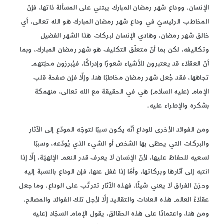
الإنسان. ووداع شهر رمضان المبارك يبتني على المسألة ذاتها، فإنّ
المخاطب الرئيسيّ في وداع شهر رمضان المبارك هو الله تعالى، أي
خالق شهر رمضان، وهادي الإنسان لبركات هذا الشهر الفضيل
وتكاليفه، لكن بما أنّ متعلّق التكليف هو شهر رمضان المبارك، وبما
أنّ العقلاء قد يعتبرون للأشياء شعورًا وإدراكًا، فيُبرزون محبّتهم
تجاهها، فقد جُعل شهر رمضان مخاطبًا هنا. وإلّا فإن صفحة قلب
الإمام (عليه السلام) هي في الحقيقة مع الله تعالى، منهمكة
بشكره والإطراء عليه.
ومن الفوائد الأخرى للوداع أنّه يكون سببًا لتوجّه المودّع إلى الآثار
والبركات التي يحظى بها الشخص أو الشيء الذي يُودّعه، وسببًا
لسعيه للحفاظ عليها، لأنّ الإنسان لا يعرف قدر النعم الإلهيّة، إلّا إذا
انتبه إلى آثارها وبركاتها، وأمّا إذا غفل عنها، فإن الوداع بالنسبة إليه
وحزنَ الفراق لا يعني شيئًا. فهذه الآثار تترتّب على الوداع. وما جعل
عقلاءُ العالم هذه العادات والتقاليد إلّا لأجل تلك الفوائد والمصالح.
ومن هنا، واعتمادًا على هذه الحقائق، يقول الإمام السجّاد (عليه