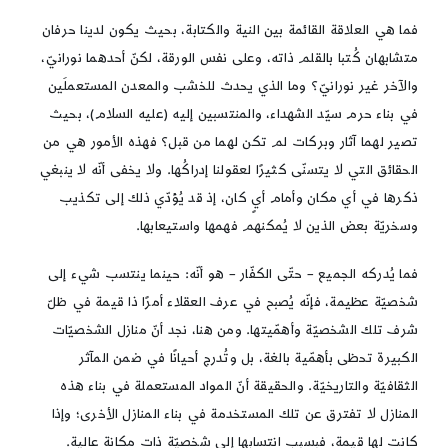
فما هي العلاقة القائمة بين النية والكتابة، بحيث يكون لدينا حرفان
متشابهان كُتبا بالقلم ذاته، وعلى نفس الورقة، لكنّ أحدهما نورانيّ،
والآخر غير نورانيّ؟ وما الذي يحدث للخشب والمعدن المستعملَين
في بناء حرم سيّد الشهداء، والمنتسبين إليه (عليه السلام)، بحيث
تصير لهما آثار وبركات لم تكن لهما من قبل؟ فهذه الأمور هي من
الحقائق التي لا يتسنّى كثيرًا لعقولنا إدراكُها. ولا يخفى أنّه لا ينبغي
ذكرها في أي مكان وأمام أيٍ كان، إذ قد يُؤدّي ذلك إلى تكذيب
وسخريّة بعض الذين لا يُمكنهم فهمها واستيعابها.
فما يُدركه الجميع – حتّى الكفّار – هو أنّه: حينما ينتسب شيء إلى
شخصيّة عظيمة، فإنّه يُصبح في عرف العقلاء أمرًا ذا قيمة في ظلّ
شرف تلك الشخصيّة وأهمّيتها. ومن هنا، نجد أنّ منازل الشخصيّات
الكبيرة تحظى بأهمّية بالغة، بل وتُدرج أحيانًا في ضمن المآثر
الثقافيّة والتاريخيّة. والحقيقة أنّ المواد المستعملة في بناء هذه
المنازل لا تفترق عن تلك المستخدمة في بناء المنازل الأخرى؛ وإذا
كانت لها قيمة، فبسبب انتسابها إلى شخصيّة ذات مكانة عالية.