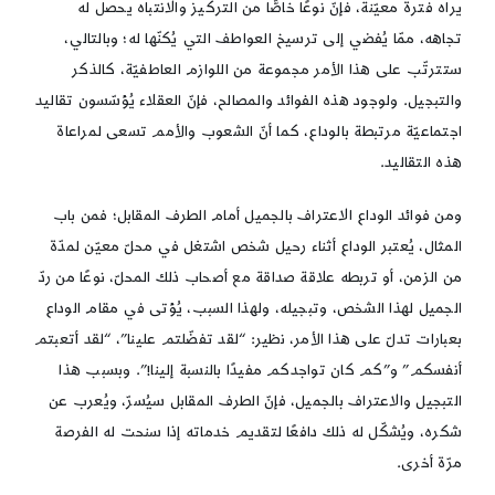
يراه فترة معيّنة، فإنّ نوعًا خاصًّا من التركيز والانتباه يحصل له
تجاهه، ممّا يُفضي إلى ترسيخ العواطف التي يُكنّها له؛ وبالتالي،
ستترتّب على هذا الأمر مجموعة من اللوازم العاطفيّة، كالذكر
والتبجيل. ولوجود هذه الفوائد والمصالح، فإنّ العقلاء يُؤسّسون تقاليد
اجتماعيّة مرتبطة بالوداع، كما أنّ الشعوب والأمم تسعى لمراعاة
هذه التقاليد.
ومن فوائد الوداع الاعتراف بالجميل أمام الطرف المقابل؛ فمن باب
المثال، يُعتبر الوداع أثناء رحيل شخص اشتغل في محلّ معيّن لمدّة
من الزمن، أو تربطه علاقة صداقة مع أصحاب ذلك المحلّ، نوعًا من ردّ
الجميل لهذا الشخص، وتبجيله، ولهذا السبب، يُؤتى في مقام الوداع
بعبارات تدلّ على هذا الأمر، نظير: “لقد تفضّلتم علينا”، “لقد أتعبتم
أنفسكم” و”كم كان تواجدكم مفيدًا بالنسبة إلينا!”. وبسبب هذا
التبجيل والاعتراف بالجميل، فإنّ الطرف المقابل سيُسرّ، ويُعرب عن
شكره، ويُشكّل له ذلك دافعًا لتقديم خدماته إذا سنحت له الفرصة
مرّة أخرى.