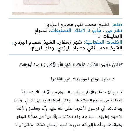
بقلم
الشيخ محمد تقي مصباح اليزدي
نشر في : مايو 3, 2021
التصنيفات:
مصباح
on
التعليقات 0
أعظم
الكلمات المفتاحية:
شهر رمضان
,
الشيخ مصباح اليزدي
,
شهور
الشيخ محمد تقي مصباح اليزدي
,
وداع الربيع
الله
وعيد
أحبابه
“فَنَحْنُ قَائِلُونَ: السَّلَامُ عَلَيْكَ يَا شَهْرَ اللَّهِ الْأَكْبَرَ وَيَا عِيدَ أَوْلِيَائِهِ”.
تحليل لوداع الموجودات غير الشاعرة
توديع الأصدقاء والأقارب وذوي الحقوق من الآداب الاجتماعيّة
السائدة في جميع المجتمعات، والتي أقرّها الدين الإسلاميّ، وعمل
بها قادتنا، أي الرسول الأكرم (صلّى الله عليه وآله وسلّم) والأئمّة
الأطهار (عليهم السلام). وقد تحدّثنا سابقًا عن أصل مسألة الوداع
وفوائدها، وخلُصنا إلى أنّه متى ما أحبّ الإنسان شخصًا، وتقرّر أن لا