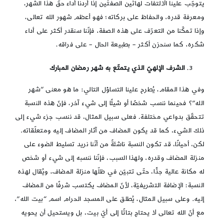
يتوجّب علينا الالتفات لهاتَين الصفتَين إذا أردنا أداء حقّ هذا الشهر،
ومعرفة قدره، والحفاظ على بركاته؛ فهو أعظم شهور الله تعالى،
وإذا تمكّنا من التعرّف على هذه الصفة، فإنّنا سنقدر أكثر على أداء
شكره، كما سنحزن أكثر – بطبيعة الحال – على فراقه.
الشرف الإلهيّ الذي يتمتّع به شهر رمضان المبارك
وفي هذا المقام، يُطرح علينا التساؤل التالي: ما هو معنى “شهر
الله”؟ فحينما ننسب شخصًا أو شيئًا إلى شيء آخر، فإنّ هذه النسبة
تتحقّق بدواعي مختلفة. فعلى سبيل المثال، قد ننسب جزء شيء إلى
ذلك الشيء، كما قد يكون المضاف من آثار المضاف إليه ومتعلّقاته.
لكن، أحيانًا، قد تكون النسبة ناشئةً من أنّنا نريد تسليط الضوء على
منزلة المضاف وقدره، ولهذا السبب، فإنّنا ننسبه إلى شيء أو شخص
له مكانة عالية جدًّا، حتّى تتبيّن في ظلّها منزلة المضاف، ويُقال لهذه
النسبة: الإضافة التشريفيّة، لأنّ المضاف يكتسب شرفًا من المضاف
إليه. وعلى سبيل المثال، يُطلق على المسجد الحرام اسم “بيت الله”،
مع أنّ الله تعالى لا يحتاج بتاتًا إلى أيّ بيت، بل ويستحيل أن يحويه