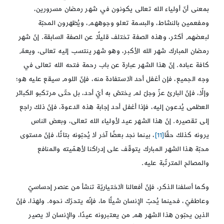
بمعنى أنّ أولياء الله تعالى يكونون في شهر رمضان مسرورين،
ومفعمين بالنشاط، والبسمة تعلو وجوههم، ويُظهرون المحبّة
لبعضهم أكثر، وهذه الصفة تختلف قليلًا عن الصفة السابقة. إنّ شهر
رمضان المبارك شهر الله الأكبر، وهو شهر ينتسب إليه تعالى، ويعمّ
كافة عباده. إنّ هذا الشهر عبارة عن باب رحمة فتحه الله تعالى في
وجه الجميع، فإن أغفل أحد الاستفادة منه، فإنّ اللوم سيقع عليه هو؛
وإلّا، فإنّ البارئ عزّ وجلّ لم يختصّ به أيّ أحد، بل حتّى مرتكبو الكبائر
العظمى يُدعون إليه، فإذا أغفل أحد إجابة هذه الدعوة، فإنّ ذلك راجع
إلى تقصيره. إنّ هذا الشهر عيد لأولياء الله تعالى، وبعض الناس
يرونه كذلك حقًا
[11]
، بينما نجد بعضًا آخر لا يُحبّونه بتاتًا، فإنّ مستوى
محبّة هذا الشهر المبارك يتوقّف على إدراكنا لأهمّيته والمنافع
والمصالح المترتّبة عليه.
وكما أسلفنا الذكر، فإنّ أفعالنا الاختياريّة تنشأ من عنصر إحساسيّ
وعاطفيّ، فحينما يُحبّ الإنسان شيئًا ما، فإنّه يتحرّك نحوه. ولهذا، فإنّ
الذين يحبّون هذا الشهر هم من يعتبرونه عيدًا، والإنسان لا يصير