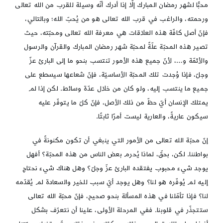
محبًّا لشهر رمضان المبارك إلّا إذا أدرك أنّه وسيلة للقرب من الله تعالى
ورحمته، والراغب في قرب الله تعالى هو من يُحبّ الله؛ وبالتالي،
فإنّ أصل كافّة هذه العلاقات هي معرفة الله تعالى ومحبّته، حيث
تصير هذه المحبّة علّةً لمحبّة شهر رمضان المبارك والقرآن والرسول
والأئمّة و…، لأنّ جميع هذه الأمور تنتسب بنحو ما إلى البارئ عزّ
وجلّ، فإذا وُجدت تلك المحبّة الأساسيّة، فإنّ شعاعها سيسطع على
جميع ما ينتسب إليه، ولو كان من خلال عدّة وسائط. لكن إذا لم
يمتلك الإنسان أيّ حظّ من ذلك الأصل، فإنّ كلّ ما يتوفّر عليه
سيكون عاريةً، والعارية ليست أمرًا ثابتًا.
إنّ محبّة الله تعالى من الأمور التي ينبغي أن تكون مكنونةً في
بواطننا. لكن، بحقّ، لماذا يُحرم بعض الناس من هذه المحبّة؟ أفهل
يوجد شيء محبوب يفتقده البارئ عزّ وجلّ؟ وهل هناك شيء نحتاج
إليه لم يُوفّره هو لنا؟ وهل يوجد أيّ سبب للخير والسعادة لم يُقدّمه
لنا؟ فإذا تأمّلنا في هذه المسألة بنحو صحيح، فإنّ محبّة الله تعالى
ستتجذّر في قلوبنا. ففي المرحلة الأولى، علينا أن نتعرّف بشكل