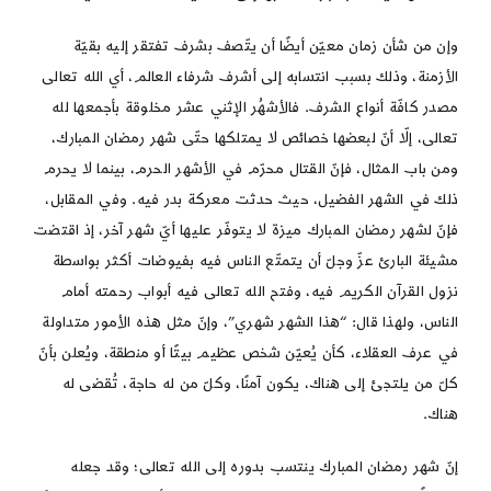
وإن من شأن زمان معيّن أيضًا أن يتّصف بشرف تفتقر إليه بقيّة
الأزمنة، وذلك بسبب انتسابه إلى أشرف شرفاء العالم، أي الله تعالى
مصدر كافّة أنواع الشرف. فالأشهُر الإثني عشر مخلوقة بأجمعها لله
تعالى، إلّا أنّ لبعضها خصائص لا يمتلكها حتّى شهر رمضان المبارك،
ومن باب المثال، فإنّ القتال محرّم في الأشهر الحرم، بينما لا يحرم
ذلك في الشهر الفضيل، حيث حدثت معركة بدر فيه. وفي المقابل،
فإنّ لشهر رمضان المبارك ميزة لا يتوفّر عليها أيّ شهر آخر، إذ اقتضت
مشيئة البارئ عزّ وجلّ أن يتمتّع الناس فيه بفيوضات أكثر بواسطة
نزول القرآن الكريم فيه، وفتح الله تعالى فيه أبواب رحمته أمام
الناس، ولهذا قال: “هذا الشهر شهري”، وإنّ مثل هذه الأمور متداولة
في عرف العقلاء، كأن يُعيّن شخص عظيم بيتًا أو منطقة، ويُعلن بأنّ
كلّ من يلتجئ إلى هناك، يكون آمنًا، وكلّ من له حاجة، تُقضى له
هناك.
إنّ شهر رمضان المبارك ينتسب بدوره إلى الله تعالى؛ وقد جعله