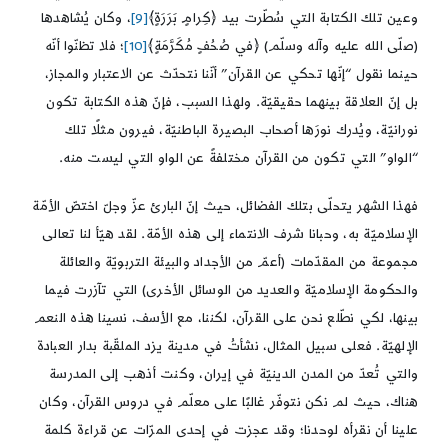
وعين تلك الكتابة التي سُطّرت بيد ﴿كِرامٍ بَرَرَةٍ﴾
[9]
، وكان يُشاهدها
(صلّى الله عليه وآله وسلّم) ﴿في‏ صُحُفٍ مُكَرَّمَةٍ﴾
[10]
؛ فلا تظنّوا أنّه
حينما نقول “إنّها تحكي عن القرآن” أنّنا نتحدّث عن الاعتبار والمجاز،
بل إنّ العلاقة بينهما حقيقيّة. ولهذا السبب، فإنّ هذه الكتابة تكون
نورانيّة، ويُدرك نورَها أصحاب البصيرة الباطنيّة، فيرون مثلًا تلك
“الواو” التي تكون من القرآن مختلفةً عن الواو التي ليست منه.
فهذا الشهر يتحلّى بتلك الفضائل، حيث إنّ البارئ عزّ وجلّ اختصّ الأمّة
الإسلاميّة به، وحبانا شرف الانتماء إلى هذه الأمّة. لقد هيّأ لنا تعالى
مجموعة من المقدّمات (أعمّ من الأجداد والبيئة التربويّة والعائلة
والحكومة الإسلاميّة والعديد من الوسائل الأخرى) التي تآزرت فيما
بينها، لكي نطّلع نحن على القرآن، لكننا، مع الأسف، نسينا هذه النعم
الإلهيّة. فعلى سبيل المثال، نشأتُ في مدينة يزد الملقّبة بدار العبادة
والتي تُعدّ من المدن الدينيّة في إيران، وكنت أذهب إلى المدرسة
هناك، حيث لم نكن نتوفّر غالبًا على معلّم في دروس القرآن، وكان
علينا أن نقرأه لوحدنا؛ وقد عجزت في إحدى المرّات عن قراءة كلمة