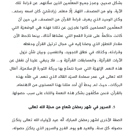
بشكل صحيح، وعجز جميع المعلّمين الذين سألتهم عن قراءة تلك
الآية، ولو من المصحف، اللهمّ إلّا معلم زرادشتيّ كان اسمه رستم،
وكان الوحيد الذي يعرف قراءة القرآن من المصحف، في حين أنّ
المعلّمين المسلمين كانوا عاجزين عن ذلك! فهذه هي الوضعيّة التي
كانت حاكمةً على فترة القمع التي عشناها آنذاك، بينما نلاحظ الآن
مقدار التطوّر الذي وصلنا إليه في مجال ترتيل القرآن وحفظه
وقراءته، وكذلك في نطاق التجويد، والتفسير، وبيان شأن نزول
الآيات القرآنيّة، والمسابقات القرآنيّة و… فلا ينبغي علينا أن نغفل عن
هذه النعم الإلهيّة التي صرنا نتمتّع بها ببركة الثورة الإسلاميّة. أطال
الله تعالى في عمر سماحة السيّد القائد الذي ننعم في ظلّه بهذه
البركات، حيث لم يحظَ أيّ أحد مثلنا بهذا المستوى من الاهتمام
بالقرآن، فنحن مكلّفون بشكر هذه النعمة والثناء على سبب حصولها.
السرور في شهر رمضان شعاع من محبّة الله تعالى
الصفة الأخرى لشهر رمضان المبارك أنّه عيد لأولياء الله تعالى يتكرّر
حصوله كلّ سنة. والعيد هو يوم الفرح والسرور الذي يتكرّر حصوله،