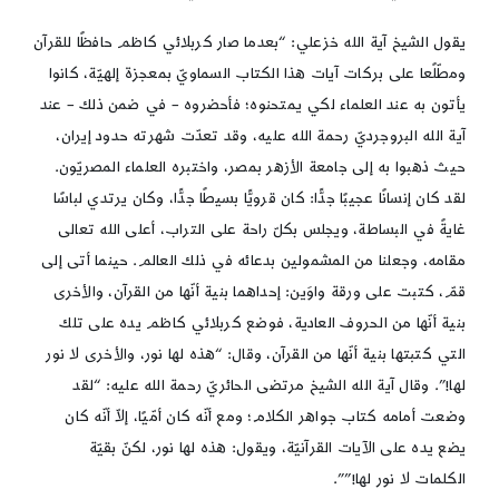
يقول الشيخ آية الله خزعلي: “بعدما صار كربلائي كاظم حافظًا للقرآن
ومطّلًعا على بركات آيات هذا الكتاب السماويّ بمعجزة إلهيّة، كانوا
يأتون به عند العلماء لكي يمتحنوه؛ فأحضروه – في ضمن ذلك – عند
آية الله البروجرديّ رحمة الله عليه، وقد تعدّت شهرته حدود إيران،
حيث ذهبوا به إلى جامعة الأزهر بمصر، واختبره العلماء المصريّون.
لقد كان إنسانًا عجيبًا جدًّا: كان قرويًّا بسيطًا جدًّا، وكان يرتدي لباسًا
غايةً في البساطة، ويجلس بكلّ راحة على التراب، أعلى الله تعالى
مقامه، وجعلنا من المشمولين بدعائه في ذلك العالم. حينما أتى إلى
قمّ، كتبت على ورقة واوَين: إحداهما بنية أنّها من القرآن، والأخرى
بنية أنّها من الحروف العادية، فوضع كربلائي كاظم يده على تلك
التي كتبتها بنية أنّها من القرآن، وقال: “هذه لها نور، والأخرى لا نور
لها!”. وقال آية الله الشيخ مرتضى الحائريّ رحمة الله عليه: “لقد
وضعت أمامه كتاب جواهر الكلام؛ ومع أنّه كان أمّيًا، إلاّ أنّه كان
يضع يده على الآيات القرآنيّة، ويقول: هذه لها نور، لكنّ بقيّة
الكلمات لا نور لها!””.