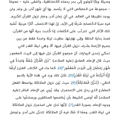
وسيلةً وبابًا للولوج إلى بحر رحمته اللامتناهية، وأضفى عليه – عمومًا
– مجموعة من الخصائص التي لا يتّسم بها أيّ شهر آخر، بل ولم ولن
يوجد نظيرها في العالم في أيّ زمان آخر، وصار نزول القرآن الكريم
فيه سببًا لاكتسابه شرفًا إلى الأبد. إنّ لهذا الانتساب آثارًا عينيّة تُشبه
تلك الآثار التي تترتّب على الكلمات إذا كُتبت بنية أنّها من القرآن،
فمنذ بداية الخلقة وإلى نهايتها، حظيت ليلة واحدة فقط من بين
جميع الأزمنة بشرف نزول القرآن فيها، ألا وهي ليلة القدر التي
تحكي إحدى الروايات أنّ مجموع القرآن نزل فيها إلى البيت المعمور،
حيث قال الإمام الصادق (عليه السلام): “نَزَلَ الْقُرْآنُ جُمْلَةً وَاحِدَةً فِي
شَهْرِ رَمَضَانَ إِلَى الْبَيْتِ الْمَعْمُورِ”
[4]
، كما جاء في الكتاب العزيز أيضًا:
﴿إِنَّا أَنْزَلْناهُ في‏ لَيْلَةِ الْقَدْرِ﴾
[5]
، لكنّ ذلك ورد في هذه الآية بالنحو
التالي: ﴿تَنَزَّلُ‏ الْمَلائِكَةُ﴾
[6]
، حيث بُيّن نزول الملائكة بواسطة الفعل
المضارع الذي يدلّ على الاستمرار، وقد رُوي عن الإمام الباقر (عليه
السلام) أنّه أوصى الشيعة بأن يُخاصموا المخالفين ويستدلّوا على
وجود الإمام بسورة القدر
[7]
، لأنّها تدلّ على استمرار نزول الملائكة
في ليلة القدر، وممّا لا شكّ فيه أنّ الملائكة تتنزّل على أحدٍ، وتوصل