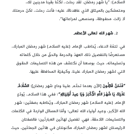
السلام): “يا شهر رمضان، لقد رحلت، لكنّنا بقينا مدينين لك،
ومتمسّكين بالميثاق الذي عاهدناك عليه؛ فأنت رحلت، لكنّ حرمتك
لا زالت محفوظة، وسنسعى لمراعاتها”.
شهر الله تعالى الأعظم
في تتمّة الدعاء، يُخاطب الإمام (عليه السلام) شهر رمضان المبارك،
مستعرضًا بالتفصيل ذلك العهدَ والحرمة والحقّ من خلال كلماته
وتسليماته، حيث بوسعنا أن نكتشف من هذه التسليمات الحقوق
التي لشهر رمضان المبارك علينا، وكيفيّة المحافظة عليها.
“فَنَحْنُ قَائِلُونَ
[الآن بعدما تحتّم علينا وداع شهر رمضان]:
السَّلَامُ
عَلَيْكَ يَا شَهْرَ اللَّهِ الْأَكْبَرَ وَيَا عِيدَ أَوْلِيَائِهِ”
؛ ففي هذا السلام، يُودّع
الإمام (عليه السلام) شهر رمضان المبارك، ويُخاطبه بصفتَين: شهر
الله الأكبر، وعيد أولياء الله تعالى؛ وأمّا المسائل الواردة في الكلمات
والتسليمات اللاحقة، فهي تفصيل لهاتَين العبارتَين؛ فالصفتان
الرئيستان لشهر رمضان المبارك مكنونتان في هاتَين الجملتَين، حيث