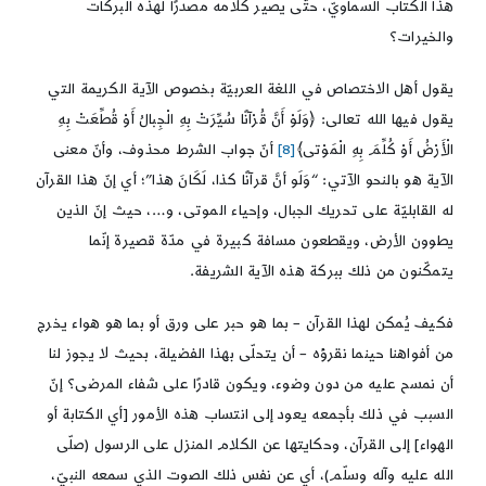
هذا الكتاب السماويّ، حتّى يصير كلامه مصدرًا لهذه البركات
والخيرات؟
يقول أهل الاختصاص في اللغة العربيّة بخصوص الآية الكريمة التي
يقول فيها الله تعالى: ﴿وَلَوْ أَنَّ قُرْآنًا سُيِّرَتْ‏ بِهِ الْجِبالُ أَوْ قُطِّعَتْ بِهِ
الْأَرْضُ أَوْ كُلِّمَ بِهِ الْمَوْتى‏﴾
[8]
أنّ جواب الشرط محذوف، وأنّ معنى
الآية هو بالنحو الآتي: “وَلَو أنَّ قرآنًا كذا، لَكَانَ هذا”؛ أي إنّ هذا القرآن
له القابليّة على تحريك الجبال، وإحياء الموتى، و…، حيث إنّ الذين
يطوون الأرض، ويقطعون مسافة كبيرة في مدّة قصيرة إنّما
يتمكّنون من ذلك ببركة هذه الآية الشريفة.
فكيف يُمكن لهذا القرآن – بما هو حبر على ورق أو بما هو هواء يخرج
من أفواهنا حينما نقرؤه – أن يتحلّى بهذا الفضيلة، بحيث لا يجوز لنا
أن نمسح عليه من دون وضوء، ويكون قادرًا على شفاء المرضى؟ إنّ
السبب في ذلك بأجمعه يعود إلى انتساب هذه الأمور [أي الكتابة أو
الهواء] إلى القرآن، وحكايتها عن الكلام المنزل على الرسول (صلّى
الله عليه وآله وسلّم)، أي عن نفس ذلك الصوت الذي سمعه النبيّ،