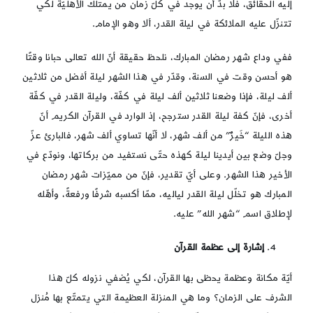
إليه الحقائق، فلا بدّ أن يوجد في كلّ زمان من يمتلك الأهليّة لكي
تتنزّل عليه الملائكة في ليلة القدر، ألا وهو الإمام.
ففي وداع شهر رمضان المبارك، نلحظ حقيقة أنّ الله تعالى حبانا وقتًا
هو أحسن وقت في السنة، وقدّر في هذا الشهر ليلة أفضل من ثلاثين
ألف ليلة، فإذا وضعنا ثلاثين ألف ليلة في كفّة، وليلة القدر في كفّة
أخرى، فإنّ كفة ليلة القدر سترجح، إذ الوارد في القرآن الكريم أنّ
هذه الليلة “خَيرٌ” من ألف شهر، لا أنّها تساوي ألف شهر، فالبارئ عزّ
وجلّ وضع بين أيدينا ليلة كهذه حتّى نستفيد من بركاتها، ونودّع في
الأخير هذا الشهر. وعلى أيّ تقدير، فإنّ من مميّزات شهر رمضان
المبارك هو تخلّل ليلة القدر لياليه، ممّا أكسبه شرفًا ورفعةً، وأهّله
لإطلاق اسم “شهر الله” عليه.
إشارة إلى عظمة القرآن
أيّة مكانة وعظمة يحظى بها القرآن، لكي يُضفي نزوله كلّ هذا
الشرف على الزمان؟ وما هي المنزلة العظيمة التي يتمتّع بها مُنزل