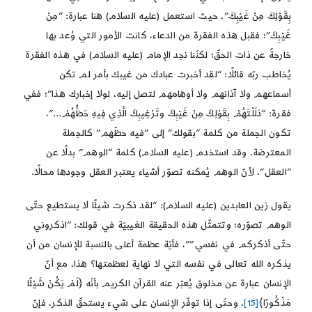
بِقَوْلِكَ مِنْ غَيْبِكَ”، حيث استعمل (عليه السلام) هنا عبارة: “مِنْ
غَيْبِكَ”؛ فقبل هذه الفقرة من الدعاء، كانت الأمور التي وُعد بها
خارجةً عن ذات الحقّ؛ لكنّنا نجد الإمام (عليه السلام) في هذه الفقرة
يُخاطب ربّه قائلًا: “لقد أخبرت عبادك من غيبك بأمر لم تكن
أسماعهم ولا آذانهم ولا أوهامهم لتصل إليه، لولا إخبارك هذا”؛ ففي
فقرة: “دَلَلْتَهُمْ بِقَوْلِكَ مِنْ غَيْبِكَ وتَرْغِيبِكَ الَّذِي فِيهِ حَظُّهُمْ…”،
تكون الجملة من كلمة “بقولك” إلى “فيه حظّهم” كالجملة
المعترضة. وقد استخدم (عليه السلام) كلمة “الوهم” بدلًا عن
“العقل”، لأنّ الوهم يُمكنه تصوّر أشياء يعتبر العقل وجودها محالًا.
يقول زين العابدين (عليه السلام): “لقد ذكرت شيئًا لا يستطيع حتّى
الوهم تصوّره؛ وتتمثّل هذه الحقيقة الغيبيّة في قولك: “اذكروني
حتّى أذكركم في نفسي””، فأيّة عظمة أعلى بالنسبة للإنسان من أن
يذكره الله تعالى في نفسه التي لا نهاية لعظمتها؟ هذا، مع أنّ
الإنسان عبارة عن مخلوق يُعبّر عنه القرآن الكريم بأنّه ﴿لَمْ يَكُنْ شَيْئًا
مَذْكُورًا﴾
[15]
، وحتّى إذا توفّر الإنسان على شيء يستحقّ الذكر، فإنّ