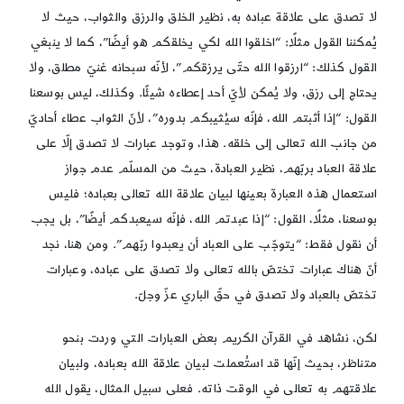
لا تصدق على علاقة عباده به، نظير الخلق والرزق والثواب، حيث لا
يُمكننا القول مثلًا: “اخلقوا الله لكي يخلقكم هو أيضًا”، كما لا ينبغي
القول كذلك: “ارزقوا الله حتّى يرزقكم”، لأنّه سبحانه غنيّ مطلق، ولا
يحتاج إلى رزق، ولا يُمكن لأيّ أحد إعطاءه شيئًا. وكذلك، ليس بوسعنا
القول: “إذا أثبتم الله، فإنّه سيُثيبكم بدوره”، لأنّ الثواب عطاء أحاديّ
من جانب الله تعالى إلى خلقه. هذا، وتوجد عبارات لا تصدق إلّا على
علاقة العباد بربّهم، نظير العبادة، حيث من المسلّم عدم جواز
استعمال هذه العبارة بعينها لبيان علاقة الله تعالى بعباده؛ فليس
بوسعنا، مثلًا، القول: “إذا عبدتم الله، فإنّه سيعبدكم أيضًا”، بل يجب
أن نقول فقط: “يتوجّب على العباد أن يعبدوا ربّهم”. ومن هنا، نجد
أنّ هناك عبارات تختصّ بالله تعالى ولا تصدق على عباده، وعبارات
تختصّ بالعباد ولا تصدق في حقّ الباري عزّ وجلّ.
لكن، نشاهد في القرآن الكريم بعض العبارات التي وردت بنحو
متناظر، بحيث إنّها قد استُعملت لبيان علاقة الله بعباده، ولبيان
علاقتهم به تعالى في الوقت ذاته. فعلى سبيل المثال، يقول الله