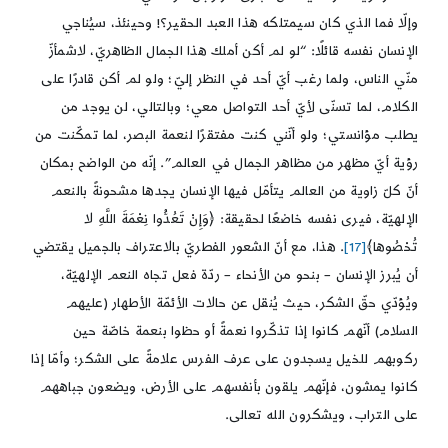
وإلّا فما الذي كان سيمتلكه هذا العبد الحقير؟! وحينئذ، سيُناجي
الإنسان نفسه قائلًا: “لو لم أكن أملك هذا الجمال الظاهريّ، لاشمأزّ
منّي الناس، ولما رغب أيّ أحد في النظر إليّ؛ ولو لم أكن قادرًا على
الكلام، لما تسنّى لأيّ أحد التواصل معي؛ وبالتالي، لن يوجد من
يطلب مؤانستي؛ ولو أنّني كنت مفتقرًا لنعمة البصر، لما تمكّنت من
رؤية أيّ مظهر من مظاهر الجمال في العالم”. إنّه من الواضح بمكان
أنّ كلّ زاوية من العالم يتأمّل فيها الإنسان يجدها مشحونةً بالنعم
الإلهيّة، فيرى نفسه خاضعًا لحقيقة: ﴿وَإِنْ تَعُدُّوا نِعْمَةَ اللَّهِ لا
تُحْصُوها﴾
[17]
. هذا، مع أنّ الشعور الفطريّ بالاعتراف بالجميل يقتضي
أن يُبرز الإنسان – بنحو من الأنحاء – ردّة فعل تجاه النعم الإلهيّة،
ويُؤدّي حقّ الشكر، حيث يُنقل عن حالات الأئمّة الأطهار (عليهم
السلام) أنّهم كانوا إذا تذكّروا نعمةً أو حظوا بنعمة خاصّة حين
ركوبهم للخيل يسجدون على عرف الفرس علامةً على الشكر؛ وأمّا إذا
كانوا يمشون، فإنّهم يلقون بأنفسهم على الأرض، ويضعون جباههم
على التراب، ويشكرون الله تعالى.