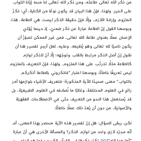
من ذكر الله تعالى طاعتُه، ومن ذكر الله تعالى لنا منحه إيّانا الثواب
على الخير. ولهذا، فإنّ هذا البيان قد يكون نوعًا من الكناية، أي: ذكرُ
الملزوم وإرادة اللازم، وإلّا فإنّ حقيقة الذكر ليست هي الطاعة. هذا،
وبوسعنا القول إنّ الطاعة عبارة عن ذكر ضمنيّ، إذ حينما يُؤدّي
الإنسان عملًا بعنوان طاعة الله تعالى، فمن غير الممكن تصوّرُ أن
يكون ناسيًا لله تعالى وهو يُطيعه. وعليه، لعلّ أرجح تفسير هنا أن
نقول إنّ أصل الذكر مرتبط بالقلب وتوجّهه؛ إلّا أنّ للذكر لوازم
كالطاعة مثلًا تترتّب على هذا الملزوم. ولهذا، فإنّ التعريف بالملزوم
ليس تعريفًا خاطئًا، وبوسعنا اعتبار “فاذكروني بالطاعة أذكركم
بالثواب” معنى صحيحًا للآية المذكورة؛ فتعريف الأشياء بلوازمها أمر
رائج في العلوم المختلفة، وغالبًا ما نُصادفه في العلوم الطبيعيّة، بل
قد يُستعمل هذا النحو من التعريف حتّى في الاصطلاحات الفقهيّة
والأصوليّة، من دون أن يُعدّ ذلك عملًا خاطئًا.
لكن، يبقى السؤال: هل إنّ تفسير هذه الآية منحصر بهذا المعنى، أم
أنّه مجرّد لازمٍ واحد من لوازم الذكر؟ والمسألة الأخرى هي أنّ عبارة
“أطيعوا الله”
[10]
تكرّر ذكرها في القرآن الكريم؛ فما هو الداعي –