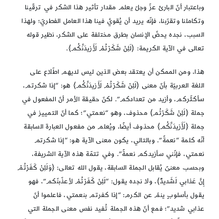
وباعتبار أنّ البارئ عزّ وجلّ يعلم مقدار تأثير هذا الشكر في ترقّينا
وتكاملنا وتقرّبنا، فإنّه يريد أن يُقويَّ فينا هذا العامل الفطريّ؛ ولهذا
السبب، نجده يحضّ الإنسان بطرق مختلفة على الشكر، نظير قوله
تعالى في الآية الكريمة: ﴿لَئِنْ شَكَرْتُمْ لَأَزيدَنَّكُم‏﴾.
هذا، ومن الممكن أن يعتقد بعض الذين ليس لديهم اطّلاع على
اللغة العربيّة بأنّ معنى ﴿لَئِنْ شَكَرْتُمْ لَأَزيدَنَّكُم‏﴾ هو: “إذا شكرتم،
سأكثّركم، وأزيد من تعدادكم”. لكنّ حقيقة الأمر أنّ المفعول في
جملة ﴿لَئِنْ شَكَرْتُم﴾ محذوف، وهو “نعمتي”؛ كما أنّ التمييز في
جملة ﴿لَأَزيدَنَّكُم‏﴾ محذوف أيضًا، ويُعلم من مفعول العبارة السابقة
أنّه كلمة “نعمةً”. وبالتالي، يكون معنى الآية هو: “إذا شكرتم
نعمتي، فإنّني سأزيدكم نعمةً”. وفي تتمّة هذه الآية الشريفة،
وبحسب معنىً يُقابل الجملة السابقة، يقول الله تعالى: ﴿وَلَئِنْ كَفَرْتُمْ
إِنَّ عَذابي‏ لَشَديدٌ﴾، ولا نجده يقول: “لَئِنْ كَفَرْتُمْ لأعذّبنّكم”، فهو
يقول بأسلوبٍ ينمّ عن الكرم: “إذا كفرتم بنعمتي، فاعلموا أنّ
عذابي شديد”؛ فمع أنّ هذه الجملة تُفيد نفس معنى الجملة التي