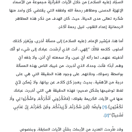
السجّاد (عليه السلام) من خلال الآيات القرآنيّة مجموعةً من الأسماء
الإلهيّة الحسنى ومظاهر رحمة الله ولطفه التي يقتضي كلّ واحد منها
شكره تعالى مدى الحياة، حيث كان الهدف من ذكر هذه المظاهر
الرحمانيّة إعداد القلوب لنيل رحمة أكثر.
أما هنا، فيُشير الإمام (عليه السلام) إلى مسألة أخرى، ويُغيّر كذلك
أسلوب كلامه قائلًا: “إلهي، أنت الذي أرشدت عبادك إلى شيء لو أنّك
أخفيته عنهم، لما رأته أيّ عين، ولا سمعته أيّ أذن، ولا بلغه أيّ
وهم أبدًا؛ فأنت وحدك الذي أخبرت من غيبك الناس بهذه المسألة
بواسطة رسولك، ودللتهم على وجود هذه الحقيقة التي هي على
درجة من الأهمّية، بحيث يعجز كلّ كلام عن بيانها، ولا يُمكن لأيّ
لفظ توضيحها بشكل صحيح؛ فهذه الحقيقة هي التي أخبرت عبادك
عنها في الآيات الكريمة بقولك: ﴿فاذْكُرُونِي أَذْكُرْكُمْ واشْكُرُوا لِي ولَا
تَكْفُرُونِ﴾،
[1]
وأيضًا: ﴿لَئِنْ شَكَرْتُمْ لَأَزِيدَنَّكُمْ ولَئِنْ كَفَرْتُمْ إِنَّ عَذَابِي
لَشَدِيدٌ﴾”
[2]
.
وقد طُرحت العديد من الأبحاث بشأن الآيات السابقة، وبخصوص