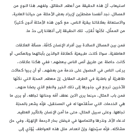
استيعاب أنّ هذه الحقيقة من أعظم الحقائق. ولفهم هذا النوع من
المسائل، نجد أنفسنا مضطرّين لإيراد بعض الأمثلة من حياتنا العادية،
والاستعانة بعلاقاتنا ببقيّة الناس، مع كون هذه الأمثلة أدون كثيرًا
من الممثَّل، لكنّها تُقرّب تلك الحقيقة إلى أذهاننا إلى حدّ ما.
فمن بين المسائل السائدة بين أفراد الإنسان كافّة، مسألة العلاقات
العاطفيّة، سواءً كانت طبيعيّة كعلاقة الوالدَين بأبنائهما وبالعكس، أو
كانت حاصلة عن طريق أنس الناس ببعضهم؛ ففي هكذا علاقات،
يرغب الناس في الحصول على خدمة من بعضهم، أو أن يروا كمالات
ظاهريّة أو باطنيّة في الطرف المقابل. إنّ معظم المحبّة التي نكنّها
للآخرين ترجع في جذورها إلى ذلك الخير والنفع الذي يصلنا منهم.
فمن باب المثال، حينما يرى الابن عطف أمّه وحنانها تجاهه، أو يرى ما
هي الخدمات التي ستُقدّمها له في المستقبل، فإنّه يشعر بالمحبّة
تجاهها. وعلى سبيل المثال، متى ما آمن الإنسان بالتأثير العظيم
لدعاء الأمّ ونذرها والتماسها في فيضان بحار الرحمة الإلهيّة، وفي حلّ
مشاكله، فإنّه سيُحبّها. وإنّ انعدام مثل هذه العواطف يُؤدّي إلى