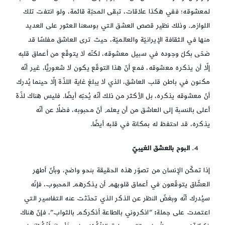
لمعشوقه؛ ففي هكذا علاقات، تبقى المحبّة قائمة، ولو انتفت تلك
اللوازم. وذلك نظير قصص العشق التي بوسعنا العثور على العديد
منها في الثقافة الإيرانيّة والعالميّة، حيث ترى العاشق مفلسًا قد
ضحّى بكلّ وجوده في سبيل معشوقه، لكنّه لا يتوقّع من أعماق قلبه
إلّا أن يذكره معشوقه، فمع أنّ هذا التوقّع يكون لا شعوريًّا، غير أنّه
مكنون في باطن قلب العاشق، الذي لا يبلغ غاية اللذّة إلّا حينما يُدرك
أنّ معشوقه يذكره، بل الأكثر من ذلك أنّه يُحبّه أيضًا. فليس هناك لذّة
أعلى بالنسبة إلى العاشق من أن يعلم أنّ محبوبه، فضلًا عن أنّه
يذكره، قد احتفظ له بمكانة في قلبه أيضًا.
البوح بالعشق الغيبيّ
إذا تمكّن الإنسان من تصوّر هذه الحقيقة بنحو واضح، وبأنّ أطهر
العشّاق يتوقّعون في أعماق قلوبهم أن يذكرهم المحبوب، فإنّه
سيُدرك أنّه وبغضّ النظر عن الذكر الذي تحدّثت عنه التفاسير التي
اعتمدت على جملة
:
“اذكروني بالطاعة أذكركم بالثواب”، فإنّ هناك