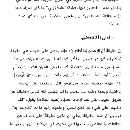
والحال هذه – للتعبير عنها بعبارة: “فَاذكُرُونِي” إذا كان المراد منها
الأمر بطاعة الله تعالى؟ بل وما هي الخاصّية التي تمتلكها هذه
العبارة؟
أعلى لذّة للعاشق.
إنّ حقيقةَ أنّ الإنسان إذا أطاع ربّه فإنّه يحصل على الثواب هي حقيقة
يُمكن إدراكها عن طريق التفكّر، كما أنّه قد وردت تعبيرات من هذا
القبيل في موارد أخرى متعدّدة، كما جاء في القرآن الكريم: ﴿وَبَشِّرِ
الَّذينَ آمَنُوا وَعَمِلُوا الصَّالِحاتِ أَنَّ لَهُمْ‏ جَنَّاتٍ‏ تَجْري مِنْ تَحْتِهَا الْأَنْهارُ﴾
[11]
؛ فهذه الحقيقة ليست من الأمور التي يستحيل على الإنسان
إدراكها، ويعجز وهمه عن بلوغها ما لم يُلهمها الله تعالى لأوليائه عن
طريق الغيب. لكن نجد الإمام السجّاد (عليه السلام) يقول: “لقد
دللتهم على شيء لم تكن لتصل أوهامهم إليه ما لم تُخبرهم به”،
فيتبيّن أنّ هذه الحقيقة ينبغي أن تكون حقيقةً أعلى تختلف عن
الطاعات والمعاصي ونتائجها التي ذُكرت في مواضع أخرى. وبحقّ، ما