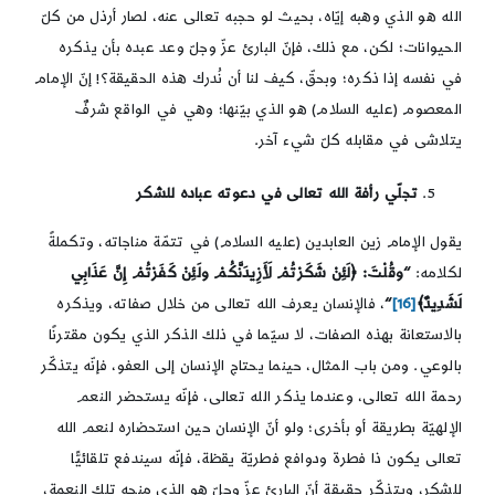
الله هو الذي وهبه إيّاه، بحيث لو حجبه تعالى عنه، لصار أرذل من كلّ
الحيوانات؛ لكن، مع ذلك، فإنّ البارئ عزّ وجلّ وعد عبده بأن يذكره
في نفسه إذا ذكره؛ وبحقّ، كيف لنا أن نُدرك هذه الحقيقة؟! إنّ الإمام
المعصوم (عليه السلام) هو الذي بيّنها؛ وهي في الواقع شرفٌ
يتلاشى في مقابله كلّ شيء آخر.
تجلّي رأفة الله تعالى في دعوته عباده للشكر
يقول الإمام زين العابدين (عليه السلام) في تتمّة مناجاته، وتكملةً
لكلامه:
“وقُلْتَ: ﴿لَئِنْ شَكَرْتُمْ لَأَزِيدَنَّكُمْ ولَئِنْ كَفَرْتُمْ إِنَّ عَذَابِي
لَشَدِيدٌ﴾
[16]
“
، فالإنسان يعرف الله تعالى من خلال صفاته، ويذكره
بالاستعانة بهذه الصفات، لا سيّما في ذلك الذكر الذي يكون مقترنًا
بالوعي. ومن باب المثال، حينما يحتاج الإنسان إلى العفو، فإنّه يتذكّر
رحمة الله تعالى، وعندما يذكر الله تعالى، فإنّه يستحضر النعم
الإلهيّة بطريقة أو بأخرى؛ ولو أنّ الإنسان حين استحضاره لنعم الله
تعالى يكون ذا فطرة ودوافع فطريّة يقظة، فإنّه سيندفع تلقائيًّا
للشكر، ويتذكّر حقيقة أنّ البارئ عزّ وجلّ هو الذي منحه تلك النعمة،