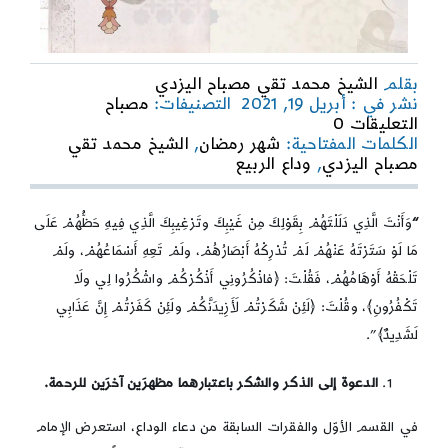
بقلم
الشيخ محمد تقي مصباح اليزدي
نشر في : أبريل 19, 2021
التصنيفات:
مصباح
on
التعليقات 0
اذكروني
الكلمات المفتاحية:
شهر رمضان
,
الشيخ محمد تقي
لكي
مصباح اليزدي
,
وداع الربيع
أذكركم
“
وَأَنْتَ الَّذِي دَلَلْتَهُمْ بِقَوْلِكَ مِنْ غَيْبِكَ وتَرْغِيبِكَ الَّذِي فِيهِ حَظُّهُمْ عَلَى
مَا لَوْ سَتَرْتَهُ عَنْهُمْ لَمْ تُدْرِكْهُ أَبْصَارُهُمْ، ولَمْ تَعِهِ أَسْمَاعُهُمْ، ولَمْ
تَلْحَقْهُ أَوْهَامُهُمْ، فَقُلْتَ: ﴿فاذْكُرُونِي أَذْكُرْكُمْ واشْكُرُوا لِي ولَا
تَكْفُرُونِ﴾، وقُلْتَ: ﴿لَئِنْ شَكَرْتُمْ لَأَزِيدَنَّكُمْ ولَئِنْ كَفَرْتُمْ إِنَّ عَذَابِي
لَشَدِيدٌ﴾”.
الدعوة إلى الذكر والشكر باعتبارهما مظهرَين آخرَين للرحمة.
في القسم الأوّل والفقرات السابقة من دعاء الوداع، استعرض الإمام