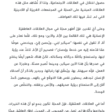
حصول اختلال في العلاقات الاجتماعيّة. ولذا لا نُشاهد مثل هذه
العلاقات المبتنية على المحبّة في المجتمعات الغربيّة أو اللادينيّة
التي لم تنمُ فيها تلك العواطف.
وعلى أيّ تقدير، فإنّ أطهر محبّة في مجال العلاقات العاطفيّة
الإنسانيّة هي تلك القائمة بين الأمّ والابن؛ ومع ذلك، قلّما نعثر على
أمّ لا تقول في نفسها: “سيكبر ابني، ويُحسن إليّ، ويخدمني عوضًا
عمّا قدّمته إليه من خدمة وإحسان”؛ فصحيح أنّ الأمّ تلتذّ عند رؤية
ابنها، وتستمتع بكافّة حركاته وسكناته، لكنّ هناك شعور أيضًا يختلج
في صدرها بأنّ هذا الابن سيكبر، وحينما تُصبح مسنّة، وعاجزة عن
العمل، فإنّه سيهتمّ بها، ويُحقّق لها رغباتها. وجدير بالذكر أنّ أصدقاء
الإنسان تجدهم يحملون نفس هذا التوقّع في بالهم، ويسعون كحدّ
أقلّ إلى الاستمتاع برؤية صديقهم، والأنس برفقته، والتخلّص من
الوحدة.
أما في العلاقات العشقيّة، فإنّ المحبّة تكون بنحوٍ لو أنّ هذه الخيرات
ولوازمها وآثارها لم تصل من المحبوب إلى المحبّ، لظلّ العاشق محبًّا