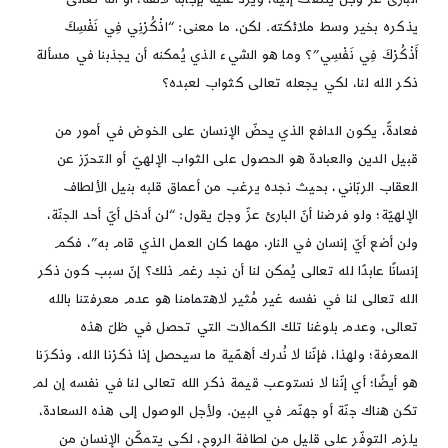
يذكره بخير وسط ملائكته. لكن، ما معنى: “اذْكُرْنِي فِي نَفْسِكَ
أَذْكُرْكَ فِي نَفْسِي”؟ وما هو الشيء الذي يُمكنه أن يجذبنا في مسألة
ذكر الله لنا، لكي يجعله تعالى كثواب لعبده؟
فعادةً، يكون الدافع الذي يحضّ الإنسان على الخوض في أمور من
قبيل الدين والعبادة هو الحصول على الثواب الإلهيّ أو التحرّز عن
العقاب الربّاني، بحيث نجده يرغب من أعماق قلبه بنيل الألطاف
الإلهيّة؛ ولو فرضنا أنّ البارئ عزّ وجلّ يقول: “لن أدخل أيّ أحد الجنّة،
ولن أضع أيّ إنسان في النار، مهما كان العمل الذي قام به”، فكم
إنسانًا عابدًا لله تعالى يُمكن لنا أن نجد رغم ذلك؟ إنّ سبب كون ذكر
الله تعالى لنا في نفسه غير مُثير لاهتمامنا هو عدم معرفتنا بالله
تعالى، وعدم بلوغنا تلك الكمالات التي تحصل في ظلّ هذه
المعرفة؛ ولهذا، فإنّنا لا نُدرك أهمّية ما سيحصل إذا ذكرْنا الله، وذكرَنا
هو أيضًا؛ أي إنّنا لا نستوعب قيمة ذكر الله تعالى لنا في نفسه إن لم
تكن هناك جنّة أو جهنّم في البين. ولأجل الوصول إلى هذه السعادة،
يلزم التوفّر على قليل من لطافة الروح، لكي يتمكّن الإنسان من