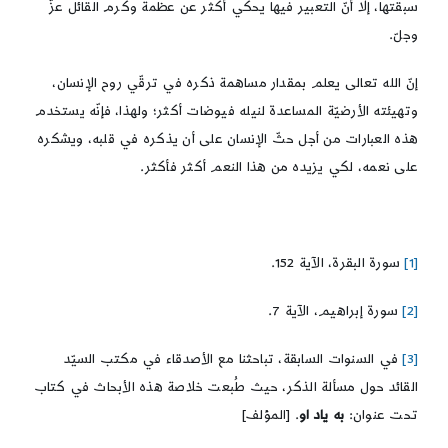
سبقتها، إلّا أنّ التعبير فيها يحكي أكثر عن عظمة وكرم القائل عزّ
وجلّ.
إنّ الله تعالى يعلم بمقدار مساهمة ذكره في ترقّي روح الإنسان،
وتهيئته الأرضيّة المساعدة لنيله فيوضات أكثر؛ ولهذا، فإنّه يستخدم
هذه العبارات من أجل حثّ الإنسان على أن يذكره في قلبه، ويشكره
على نعمه، لكي يزيده من هذا النعم أكثر فأكثر.
[1]
سورة البقرة، الآية 152.
[2]
سورة إبراهيم، الآية 7.
[3]
في السنوات السابقة، تباحثنا مع الأصدقاء في مكتب السيّد
القائد حول مسألة الذكر، حيث طُبعت خلاصة هذه الأبحاث في كتاب
تحت عنوان:
به ياد او
. [المؤلف]