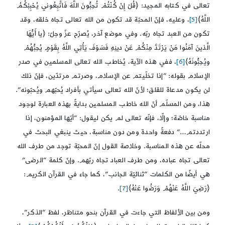
تعالى في كتابه المجيد: ﴿قُلْ إِنْ كُنْتُمْ تُحِبُّونَ اللَّهَ فَاتَّبِعُوني‏ يُحْبِبْكُمُ
اللَّهُ﴾
[5]
، وعليه، فإنّ المحبّة قد تكون من الله تعالى تجاه خلقه، وقد
تكون من العبد تجاه ربّه. وفي موضع آخر، يُصرّح عزّ وجلّ: ﴿يا أَيُّهَا
الَّذينَ آمَنُوا مَنْ يَرْتَدَّ مِنْكُمْ عَنْ دينِهِ فَسَوْفَ يَأْتِي اللَّهُ بِقَوْمٍ يُحِبُّهُمْ
ويُحِبُّونَهُ﴾
[6]
، ففي هذه الآية، يُخاطب الله تعالى المسلمين في صدر
الإسلام بقوله: “إذا تخلّيتم عن الإسلام، وصرتم مرتدّين، فإنّ ذلك
لن يكون مدعاة للقلق؛ لأنّ الله تعالى سيأتي بأفراد يُحبّهم ويُحبّونه”.
هذا، ومن المسلّم أنّ الله خاطب المسلمين بدايةً بهذه العبارة لوجود
مناسبة خاصّة؛ وإلّا، فإنّه تعالى لم يكن ليقول: “أيّها المؤمنون، إذا
ارتددتم…” دفعةً واحدة ومن دون مناسبة، حيث ينبغي البحث في
محلّه عن هذه المناسبة. وخلاصة القول إنّ المحبّة توجد من طرف الله
تعالى تجاه عباده، ومن طرف العباد تجاه ربّهم. وإنّ كلمة “الرضى”
هي أيضًا من الكلمات “ثنائيّة الجانب”، كما جاء في القرآن الكريم:
﴿رَضِيَ اللَّهُ عَنْهُمْ وَرَضُوا عَنْهُ‏﴾
[7]
.
ومن بين الألفاظ التي جاءت في القرآن بنحو متناظر، لفظ “الذكر”،