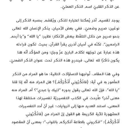
عن الذكر القلبيّ اسم الذكر العمليّ.
يوجد تقسيم آخر يُمكننا اعتباره للذكر، ويُقسّم بحسبه الذكر إلى
نوعَين: صريح وضمنيّ. ففي بعض الأحيان، يذكر الإنسان الله تعالى
بنحو صريح من خلال التلفّظ ببعض الأذكار؛ نظير: “يا االله” و”يا أرحم
الراحمين”. لكنّه في أحيان أخرى يقرأ القرآن، بحيث تكون قراءته
هذه عبارة عن توجّهه لكلام البارئ عزّ وجلّ؛ ومن المؤكّد أنّه هنا
يكون ذاكرًا لله تعالى، فيندرج هذه الذكر تحت عنوان الذكر الضمنيّ.
وفي هذا المقام، تُواجهنا التساؤلات التالية: ما هو المراد من الذكر
المأمور به في آية: ﴿فاذْكُرُونِي أَذْكُرْكُمْ﴾؟ هل المراد منه أنّه إذا قلنا
“يا الله”، فإنّ الله تعالى يقول بدوره “لبّيك يا عبدي”؟ أم المراد منه
معنى آخر؟ طُرحت في الكتب التفسيريّة تفسيرات مختلفة لهذا
المعنى، استند العديد منها إلى الروايات؛ غير أنّ أحد التفسيرات
المشهورة للآية الكريمة هو القول إنّ المراد من ﴿فاذْكُرُونِي
أَذْكُرْكُمْ﴾: “اذكروني بالطاعة أذكركم بالثواب”؛ بمعنى أنّ المقصود