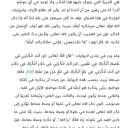
هي الميزة التي يتوفّر عليها هذا الذكر، ولا توجد في أيّ موضع
آخر؟ أنا على يقين من أن أحدنا لو لم يكن قد طالع الآيات والروايات
الواردة في هذا المجال، فإنه ما كان سيخطر على باله أبدًا أنّه إذا ذكر
الله فإنّه تعالى سيذكره أيضًا، بحيث يكون ذلك هو ثواب الإنسان من
الذكر؛ فإن من العجيب أنّ يكون الله تعالى، ولأجل حثّ الناس على
ذكره، قد قال لهم: “إذا ذكرتموني، فإنّني سأذكركم أيضًا”.
وقد ورد في إحدى الروايات: “قَالَ اللَّهُ تَعَالَى: ابْنَ آدَمَ اذْكُرْنِي فِي
نَفْسِكَ أَذْكُرْكَ فِي نَفْسِي، ابْنَ آدَمَ اذْكُرْنِي فِي خَلَاءٍ أَذْكُرْكَ فِي خَلَاءٍ،
ابْنَ آدَمَ اذْكُرْنِي فِي مَلَإٍ أَذْكُرْكَ فِي مَلَإٍ خَيْرٍ مِنْ مَلَئِك‏”
[12]
. فالله
سبحانه يُريد، بحسب هذه الرواية، من عبده أن يذكره في ثلاثة
مواضع، حتّى يذكره هو أيضًا في ثلاثة مواضع: الأوّل في قلبه،
والثاني عندما يكون لوحده، والثالث بين الناس؛ ويُمكننا تقريبًا أن
نستوعب كون ذكر الله تعالى في خلوة أو وسط جماعة يُؤدّي إلى
ذكر الله تعالى لعبده في خلوة أو وسط جماعة، بحيث إنّه متى ما
نادى العبد في خلوته ربّه قائلًا “يا الله”، أو ذكره وسط جماعة، فإنّ
البارئ عزّ وجلّ يلتفت إليه، ويردّ عليه بإجابة لائقة، أو أنّه تعالى