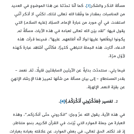
مسألة الذكر والشكر
[3]
، كما أنّنا تحدّثنا عن هذا الموضوع في العديد
من المناسبات بمقدار ما وفّقنا الله تعالى لذلك، لكنّني لا أذكر أنّني
استفدت في أي مورد من عبارة الإمام السجّاد (عليه السلام) التي
يقول فيها: “لقد بيّن الله تعالى لعباده في هذه الآيات مسألةً لم
يكونوا ليطّلعوا عليها لولا أنّه أطلعهم عليها”، فحينما قرأت هذه
الدعاء، أثارت هذه الجملة انتباهي كثيرًا، فكأنّني أشاهد عبارة كهذه
لأوّل مرّة.
فيما يلي، سنتحدّث بدايةً عن الآيتَين السابقتَين قليلًا، ثمّ نعمد –
بقدر المستطاع – إلى بيان مسألة من شأنها تمييز هذا الإرشاد الإلهيّ
عن بقيّة النعم الإلهيّة.
تفسير ﴿فاذْكُرُونِي أَذْكُرْكُمْ﴾
[4]
.
في هذه الآية، يقول الله عزّ وجلّ: “اذكروني حتّى أذكرَكم”، وهذه
العبارة من جملة الموارد التي بُيّنت في القرآن الكريم بنحو متناظر.
إذ قد تكلم الحق تعالى، في بعض الموارد، عن علاقته بعباده بعبارات