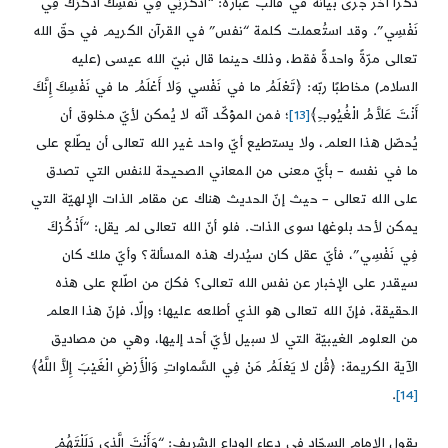
ذكرًا آخر جرى بيانُه في قالب عبارة: “اذْكُرْنِي فِي نَفْسِكَ أَذْكُرْكَ فِي
نَفْسِي”. وقد استُعملت كلمة “نفس” في القرآن الكريم في حقّ الله
تعالى مرّةً واحدةً فقط، وذلك حينما قال نبيّ الله عيسى (عليه
السلام) مخاطبًا ربّه: ﴿تَعْلَمُ ما في‏ نَفْسي‏ وَلا أَعْلَمُ ما في‏ نَفْسِكَ‏ إِنَّكَ
أَنْتَ عَلاَّمُ الْغُيُوبِ﴾
[13]
؛ فمن المؤكّد أنّه لا يُمكن لأيّ مخلوق أن
يُحصّل هذا العلم، ولا يستطيع أيّ واحد غير الله تعالى أن يطّلع على
ما في نفسه – بأيّ معنى من المعاني الصحيحة للنفس التي تصدق
على الله تعالى – حيث إنّ الحديث هناك عن مقام الذات الإلهيّة التي
يمكن لأحد بلوغها سوى الذات. فلو أنّ الله تعالى لم يقل: “أَذْكُرْكَ
فِي نَفْسِي”، فأيّ عقل كان سيُدرك هذه المسألة؟ وأيّ ملك كان
سيقدر على الإخبار عن نفس الله تعالى؟ فكلّ من اطّلع على هذه
الحقيقة، فإنّ الله تعالى هو الذي أطلعه عليها؛ وإلّا، فإنّ هذا العلم
من العلوم الغيبيّة التي لا سبيل لأيّ أحد إليها، وهي من مصاديق
الآية الكريمة: ﴿قُلْ لا يَعْلَمُ مَنْ فِي السَّماواتِ وَالْأَرْضِ الْغَيْبَ‏ إِلاَّ اللَّهُ‏﴾
.
[14]
يقول الإمام السجّاد في دعاء الوداع الشريف: “وَأَنْتَ الَّذِي دَلَلْتَهُمْ