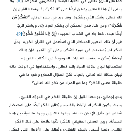
كما قال البارئ تعالى في خطابه لعباده: ﴿فاذْكُرُونِي أَذْكُرْكُمْ﴾
[8]
. ولا
يخفى أنّ هذا المعنى يصدق أيضًا على “الشكر”، إذ بوسعنا القول إنّ
الله تعالى يشكر الذي يشكره، وقد ورد في دعاء الوداع:
“تشكُرُ مَن
شَكَرَكَ”
؛ ومن هنا، فمن الممكن أن يشكر العبد ربّه، ويشكر الربّ
أيضًا عبده، كما جاء في الكتاب المجيد: ﴿إِنَّ رَبَّنا لَغَفُورٌ شَكُورٌ﴾
[9]
،
غير أنّ ذلك التعبير المتناظر الذي استُعمل في القرآن الكريم بحقّ
الذكر لم يُستخدم في مورد الشكر. وعلى أيّ تقدير، فإنّ هناك
أوصافًا يُمكن – بحسب العبارات الموجودة في الكتاب العزيز –
استعمالها لبيان علاقة العباد بالله تعالى، واستخدامها في الوقت ذاته
لبيان علاقة الله تعالى بالعباد. لكنّ السؤال المطروح هو: ما هي
حقيقة معنى الذكر؟ وما هو المراد من ذكر الله تعالى؟
بنحو إجماليّ، بوسعنا القول إنّ حقيقة الذكر هي التوجّه القلبيّ،
بحيث يكون الذكر له ارتباط بالقلب. ويُطلق الذكر أيضًا على استحضار
شخص من خلال الإتيان باسمه، ويعود ذلك إلى وجود مناسبة بين هذه
المسألة، وبين المعنى الحقيقيّ للذكر؛ لأنّها علامة على ذلك الذكر
القلبيّ، ولهذا تُسمّى بالذكر اللفظيّ؛ ويُطلق على الأفعال التي تحكي