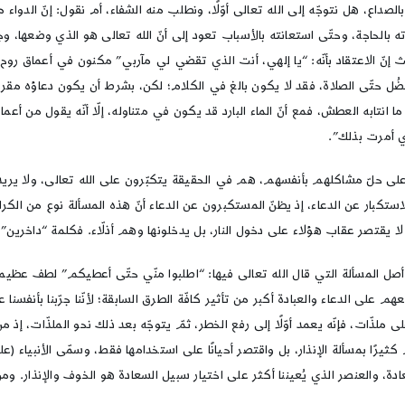
لصداع، هل نتوجّه إلى الله تعالى أوّلًا، ونطلب منه الشفاء، أم نقول: إنّ الدواء م
ه بالحاجة، وحتّى استعانته بالأسباب تعود إلى أنّ الله تعالى هو الذي وضعها، وجعله
إنّ الاعتقاد بأنّه: “يا إلهي، أنت الذي تقضي لي مآربي” مكنون في أعماق روح هذا
فضُل حتّى الصلاة، فقد لا يكون بالغ في الكلام؛ لكن، بشرط أن يكون دعاؤه مقرونًا
انتابه العطش، فمع أنّ الماء البارد قد يكون في متناوله، إلّا أنّه يقول من أعما
ذي أمرت بذلك”.
م على حلّ مشاكلهم بأنفسهم، هم في الحقيقة يتكبّرون على الله تعالى، ولا يريدو
لاستكبار عن الدعاء، إذ يظنّ المستكبرون عن الدعاء أنّ هذه المسألة نوع من ال
يقتصر عقاب هؤلاء على دخول النار، بل يدخلونها وهم أذلّاء. فكلمة “داخرين” ت
إن أصل المسألة التي قال الله تعالى فيها: “اطلبوا منّي حتّى أعطيكم” لطف عظيم 
على الدعاء والعبادة أكبر من تأثير كافّة الطرق السابقة؛ لأنّنا جرّبنا بأنفسنا ع
لذّات، فإنّه يعمد أوّلًا إلى رفع الخطر، ثمّ يتوجّه بعد ذلك نحو الملذّات، إذ 
ا بمسألة الإنذار، بل واقتصر أحيانًا على استخدامها فقط، وسمّى الأنبياء (عليهم السل
 والعنصر الذي يُعيننا أكثر على اختيار سبيل السعادة هو الخوف والإنذار. ومن هنا