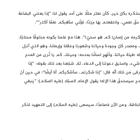
ا سنذكره بكلّ خير، كأن نعثر مثلًا على أحد يقول لنا: “إذا بعتني البضاعة
قّ نعمي، وانتفعتم بها جيّدًا، فإنّني سأهبكم نعمًا أكثر””.
كرمه من إنسان! كم هو سخيّ!”، هذا مع علمنا بكونه مخلوقًا محتاجًا،
ومصدر كلّ وجودنا وحياتنا وشعورنا وعقلنا وإيماننا، وهو الذي أنزل
ه طيلة حياتنا، ولَلَهِج لسانُنا بمدحه؛ وحينئذ، كم يا تُرى من المدح
يء، واستبق دعوتنا إلى الدعاء، ثمّ شجّعنا بعد ذلك بقوله: “إذا
رقى من ذلك أنّه قال: “إذا شكرتم، سأشكركم أنا أيضًا”؛ في حين أنّ
دح سيستحقّ هذا الإله! يقول الإمام السجّاد (عليه السلام): “ينبغي
الخاصّة. ومن الآن فصاعدًا، سيسعى (عليه السلام) إلى التمهيد لذكر