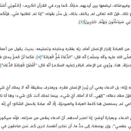
يوضاته، ليضعها بين أيديهم مجّانًا، كما ورد في القرآن الكريم: ﴿ادْعُونِي أَسْتَجِ
، فإنّ الله تعالى لم يكتف بذلك، بل حذّر بقوله: “إذا لم تطلبوا منّي، فإنّ
ي سَيَدْخُلُونَ جَهَنَّمَ دَاخِرِينَ﴾
[3]
.
ن العبادة إقرار الإنسان أمام ربّه بفقره وحاجته وتسليمه، بحيث يقول من أعماق 
عليه وآله وسلّم) أنّه قال: “الدُّعَاءُ مُخُّ الْعِبَادَة”
[4]
، فكما أنّ المخّ يحتلّ 
هذا، ورُوي عن الإمام الباقر (عليه السلام) أنّه قال: “أَفْضَلُ الْعِبَادَةِ الدُّعَاء”
[5]
إيّاه؛ بل الدعاء يعني أن يُبرز الإنسان فقره، ويعترف بحقيقة أنّه لا يملك أيّ ش
إنّ مفاد دعائه: “إلهي، أنا لا أملك أيّ شيء، بينما تملك أنت كلّ شيء؛ وها أنا 
ي لم يستعمل هنا كلمة العبادة والعبوديّة، إلّا أنّه عبادة بالحمل الشائع؛ أي إنّه
ن الدعاء، وبعبارة أوضح: إذا اعتبر أحدهم أنّ الدعاء ينقص من منزلته، فإنّه سيكو
ئجي بنفسي”. وإن بوسعنا، إلى حدٍّ ما، أن نختبر أنفسنا، لنرى كم نحن صادقون في ه