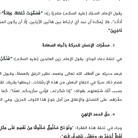
يقول الإمام السجّاد (عليه السلام) مناجيًا ربّه:
“فَسَمَّيْتَ دُعَاءَكَ عِبَادَةً”
؛
أذلّاء”، فلا يُمكننا أن نجد أيّ ارتباط بين هاتَين الآيتَين، إلّا أن يكو
دَاخِرِينَ”
.
محفّزات الإنسان للحركة باتّجاه السعادة
في تتمّة دعاء الوداع، يقول الإمام زين العابدين (عليه السلام):
“فَذَكَرُو
فبعد حديثه عن ألطاف الله تعالى ونعمه، نظير الرفق بالعصاة، وقبول التوب
فصار ذلك سببًا في انتفاع البعض من هذه الإرشادات، ليحظوا بقربك. ل
بسبب أنّك شجّعتهم بقولك: “إذا شكرتم، فإنّني سأزيدكم نعمًا”. كما أن
حفّزهم على التصدّق والإنفاق من أجل بلوغ هذا الثواب الجزيل. وفي ال
حقّ الحمد الإلهيّ
وجاء في تتمّة هذه الفقرة: “
ولَوْ دَلَّ مَخْلُوقٌ مَخْلُوقًا مِنْ نَفْسِهِ عَلَى مِثْلِ 
لَفْظٌ تُحْمَدُ بِهِ، ومَعْنًى يَنْصَرِفُ إِلَيْهِ
“
.