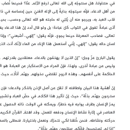
في متناولنا، هل سنتوجّه إلى الله تعالى لرفع الألم عنّا؟ فحينما نُصاب با
من أهل الدعاء، فإنّه سيتوجّه بدايةً إلى الإله الغنيّ حين إحساسه في ذات
قلب العبد به، ويرجو منه أن يُلبّي له حاجته هو الله تعالى وحسب، بحيث 
أدّى عبادةً تفوق في الثواب كلّ عبادة؛ بل ولو قال أحد إنّ هذا الدعاء ي
تعالى. فصاحب المعرفة حينما يجوع، فإنّه يقول: “إلهي، أشبعني”؛ وإذا ما 
لسان حاله يقول: “إلهي، إنّني أستعمل هذا الإناء من الماء لأنّك أنت ال
يقول البارئ عزّ وجلّ: “إنّ الذين لا يهتمّون بالدعاء، معتقدين بقدرته
وليس عن عبادة أخرى. ولهذا، فإنّ المراد من الاستكبار عن العبادة هو ا
الحاكمة على أنفسهم، وهذه الروح تقتضي دخولهم جهنّم أذلّاء، حيث لا 
إنّ أهمّية هذا البيان ولطافته لا تقلّ عن أصل الإذن بالذكر والدعاء؛ ف
ستردون جهنّم بذلّة”، حيث إنّ تأثير هذا الكلام في حضّ العباد وتشجيعهم 
يمرّ الإنسان بظرف يواجه فيه خطرًا، ويمكنه في الوقت ذاته الحصول على م
العناصر في إثارة نشاط الإنسان ودفعه للعمل. وقد اهتمّ القرآن الكريم كثيرً
حركته ونشاطه. فنحن خُلقنا لكي نتحرّك ونعمل باختيارنا، فنحظى بالسعادة،
“إذا لم تستجيبوا، فإنّكم ستلجون جهنّم بذلّة”.