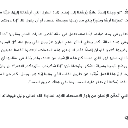
ا: “لو وجدنا إنسانًا عاديًّا يُرشدنا إلى إحدى هذه الطرق التي أرشدتنا إليها، فإنّن
 تصرّفنا أرضًا وبذورًا ينتج من زرعها سبعمئة ضعف، أو أن يقول لنا: “إذا عرفتم ح
ه تعالى في وجه عباده، فإنّنا سنستعمل في حقّه أقصى عبارات المدح ونقول: “ما أ
 هذه الحالة، كم يبنغي لنا أن نمدح البارئ عزّ وجلّ الذي ينبع منه كلّ الوجود، 
وغيرها كثير! فلو أنّ إنسانًا قدّم لنا إحدى هذه الخدمات، لاعتبرنا أنفسنا مدينين ل
 الإحسان! فهو الذي منحنا كلّ هذه الأشياء من عنده، ولم يأخذ في مقابلها أيّ ش
ووضع بأيدينا وسيلة الشكر، وأوصانا بأن: “إذا شكرتم، سأزيدكم النعم”؛ بل والأ
 فإنّ هذا العمل نُؤدّيه عن طريق القلب الذي وهبنا إيّاه هو. وبحقّ، كم من الم
لفظ يُمكننا أن نعثر عليه للحمد، وما بقي هناك طريق للحمد”.
تي تُمكّن الإنسان من بلوغ الاستعداد اللازم لمناجاة الله تعالى ونيل فيوضاته 
ّة