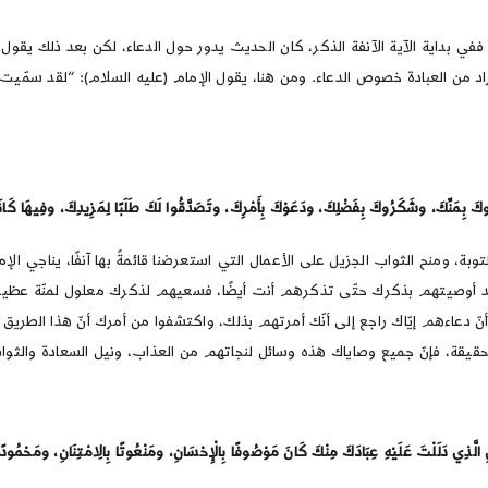
 ففي بداية الآية الآنفة الذكر، كان الحديث يدور حول الدعاء، لكن بعد ذلك يقول
ن المراد من العبادة خصوص الدعاء. ومن هنا، يقول الإمام (عليه السلام): “لقد سمّيت
كَ بِمَنِّكَ، وشَكَرُوكَ بِفَضْلِكَ، ودَعَوْكَ بِأَمْرِكَ، وتَصَدَّقُوا لَكَ طَلَبًا لِمَزِيدِكَ، وفِيهَا كَا
ة، ومنح الثواب الجزيل على الأعمال التي استعرضنا قائمةً بها آنفًا، يناجي الإم
قد أوصيتهم بذكرك حتّى تذكرهم أنت أيضًا، فسعيهم لذكرك معلول لمنّة عظيمة أن
ّ دعاءهم إيّاك راجع إلى أنّك أمرتهم بذلك، واكتشفوا من أمرك أنّ هذا الطريق
حقيقة، فإنّ جميع وصاياك هذه وسائل لنجاتهم من العذاب، ونيل السعادة والثوا
الَّذِي دَلَلْتَ عَلَيْهِ عِبَادَكَ مِنْكَ كَانَ مَوْصُوفًا بِالْإِحْسَانِ، ومَنْعُوتًا بِالِامْتِنَانِ، ومَحْمُود