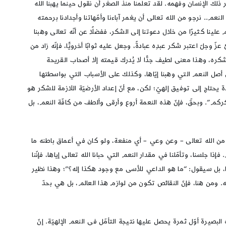
لك الإنسان وفهمه. لقد تعلّمنا منذ الصغر أن نقول حينما يهبنا الله
نعم.. نرجو من الله تعالى أن يغمر آباءنا وأمّهاتنا وأجدادنا برحمته
علينا كثيرًا من خلال دعوتنا إلى الشكر، ففضلًا عن أنّه تعالى وهبنا
ّ وجلّ اعتبر شكر عبدِه عبادةً، وجعل عليه ثوابًا أخرويًّا، فإنّه زاد من
 شكره، وهذا معنى لطيف جدًّا لا يُدرك قيمته إلا أصحاب القريحة
لى أصل النعم التي وهبنا إيّاها، وكذلك على الأسباب التي بواسطتها
 يحتاج إلى توفيق إلهيّ؛ لكن، مع أنّ إعداد الأرضيّة اللازمة للشكر هو
كركم”. وبحقّ، فإنّ هذه النعمة أروع وأرقى وألطف من كافّة النعم، بل
سان من الله تعالى – وعن وعي – أي منفعة، ولو كان في أعماق باطنه ما
جلسنا، وتأمّلنا في مقدار النعم التي حبانا الله تعالى إياها، فإنّنا
دها، بل سيقول: “ما هو الداعي للأسى مع وجود هكذا إله؟”؛ وهذا نظير
خه. ومن هنا، فإنّ النقائص تكون من لوازم هذا العالم، بل هي بحدّ
البصيرة أوّل ثمرة يحصل عليها نتيجة التأمّل في النعم الإلهيّة. إنّ