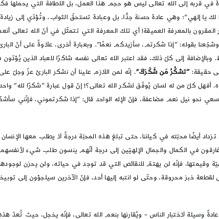
ادة في قربه إلى الله تعالى ليس هو حجم هذا العمل، بل اللطافة التي يحملها فكر ذ
لك يا إلهي”؛ وهي عادة حسنة جدًّا، بل وعبادة تستحقّ الثواب، وتُؤدّي إلى زيادة ال
ر المقرون بالمعرفة العميقة! أي تلك المعرفة التي تتمثّل في أنّ الله تعالى أنعم 
 وشجّعنا بقوله: “إذا شكرتم، سأزيدكم نعمًا”. وبعبارة أخرى، علاوةً على أنّ البارئ عز
بالإضافة إلى كلّ ذلك، فقد اعتبر الله تعالى نفسه شاكرًا للعباد الذين يُؤدّون
لى حقيقة:
“تشكُرُ مَن شَكَرَكَ”
. إنّه لمن اللازم علينا أن نشكر البارئ عزّ وجلّ ع
 أفهل كلّ من له لسان يُوفّق لشكر الله تعالى؟! إنّ قول عبارة “شكرًا لله” واحدة
 السعي نحو نيل نعم مضاعفة، فإنّ الإله الواحد قال: “إذا شكرتموني، فإنّني سأش
أن تزداد أيضًا محبّته في كياننا، حتى تبلغ هذه المحبّة درجةً لا يطلب معها الإن
رقون في الكمال والجمال الإلهيّين إلى درجة أنّهم ينسون طلب شيء لأنفسهم. فإذا 
إلهيّة وقيمتها، فإنّه لن يهتمّ للنقائص التي قد توجد في حياته، ولن يحزن لوجو
ال لقطعة خبز محروقة، وحتّى لو انتبه إليها أحد، فإنّ الآخرين سيلجؤون إلى توبي
دةً وسيلة لاختبار الناس – ويُقارنها بنعم الله تعالى، فإنّه يخجل، حيث تُعدّ هذه 