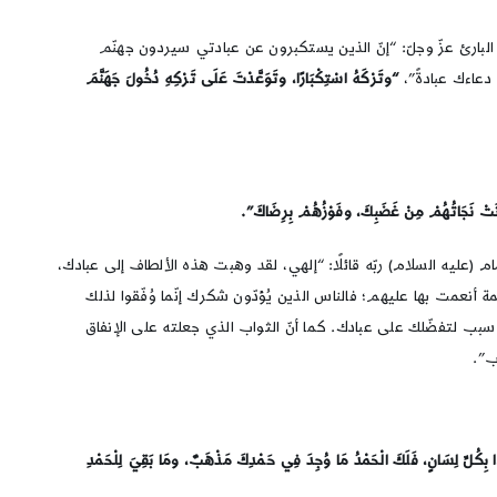
 البارئ عزّ وجلّ: “إنّ الذين يستكبرون عن عبادتي سيردون جهنّم
 دعاءك عبادةً”،
“وتَرْكَهُ اسْتِكْبَارًا، وتَوَعَّدْتَ عَلَى تَرْكِهِ دُخُولَ جَهَنَّمَ
نَتْ نَجَاتُهُمْ مِنْ غَضَبِكَ، وفَوْزُهُمْ بِرِضَاكَ”.
ام (عليه السلام) ربّه قائلًا: “إلهي، لقد وهبت هذه الألطاف إلى عبادك،
عمت بها عليهم؛ فالناس الذين يُؤدّون شكرك إنّما وُفّقوا لذلك
 سبب لتفضّلك على عبادك. كما أنّ الثواب الذي جعلته على الإنفاق
ب”.
ًا بِكُلِّ لِسَانٍ، فَلَكَ الْحَمْدُ مَا وُجِدَ فِي حَمْدِكَ مَذْهَبٌ، ومَا بَقِيَ لِلْحَمْدِ