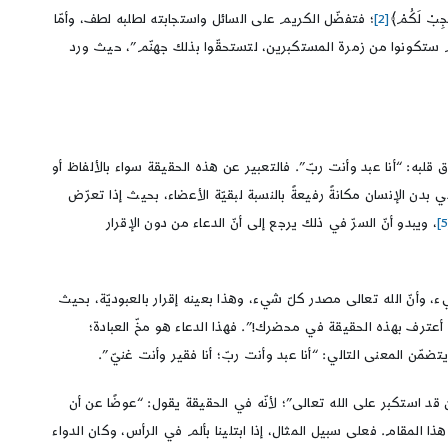
بْ لَكُمْ﴾
[2]
؛ فتفضّل الكريم على السائل واستجابته لطلبه لطف، وأمّا
كم ستكونوا من زمرة المستكبرين، لتستحقّوا بذلك جهنّم”، حيث ورد
قلبه: “أنا عبد وأنت ربّ”. فالتعبير عن هذه الحقيقة سواء بالألفاظ أو
في بدن الإنسان مكانةً رفيعةً بالنسبة لبقيّة الأعضاء، بحيث إذا تعرّض
، ويبدو أنّ السرّ في ذلك يرجع إلى أنّ الدعاء من دون الإقرار
يء، وأنّ الله تعالى مصدر كلّ شيء، وهذا بعينه إقرار بالعبوديّة، بحيث
ذا أعترف بهذه الحقيقة في محضرك!”. فهذا الدعاء هو مخّ العبادة؛
 يتضمّن المعنى التالي: “أنا عبد وأنت ربّ؛ أنا فقير وأنت غنيّ”.
ن قد استكبر على الله تعالى”؛ لأنّه في الحقيقة يقول: “عوضًا عن أن
ذا المقام. فعلى سبيل المثال، إذا ابتلينا بألم في الرأس، وكان الدواء