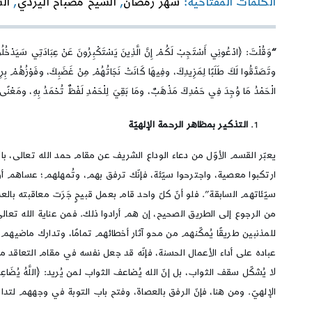
الكلمات المفتاحية:
شهر رمضان
,
الشيخ مصباح اليزدي
,
ال
“
وَقُلْتَ: ﴿ادْعُونِي أَسْتَجِبْ لَكُمْ إِنَّ الَّذِينَ يَسْتَكْبِرُونَ عَنْ عِبَادَتِي سَيَدْخُلُو
وتَصَدَّقُوا لَكَ طَلَبًا لِمَزِيدِكَ، وفِيهَا كَانَتْ نَجَاتُهُمْ مِنْ غَضَبِكَ، وفَوْزُهُمْ بِرِضَا
الْحَمْدُ مَا وُجِدَ فِي حَمْدِكَ مَذْهَبٌ، ومَا بَقِيَ لِلْحَمْدِ لَفْظٌ تُحْمَدُ بِهِ، ومَعْنًى ي
التذكير بمظاهر الرحمة الإلهيّة
يعبّر القسم الأوّل من دعاء الوداع الشريف عن مقام حمد الله تعالى، بالاس
ارتكبوا معصية، واجترحوا سيّئة، فإنّك ترفق بهم، وتُمهلهم؛ عساهم أن 
سيّئاتهم السابقة”. فلو أنّ كلّ واحد قام بعمل قبيحٍ جَرَت معاقبته بال
من الرجوع إلى الطريق الصحيح، إن هم أرادوا ذلك. فمن عناية الله تعالى 
للمذنبين طريقًا يُمكّنهم من محو آثار أخطائهم تمامًا، وتدارك ماضيهم،
عباده على أداء الأعمال الحسنة، فإنّه قد جعل نفسه في مقام التع
لا يُشكّل سقف الثواب، بل إنّ الله يُضاعف الثواب لمن يُريد: ﴿اللَّهُ يُضَاعِفُ ل
الإلهيّ. ومن هنا، فإنّ الرفق بالعصاة، وفتح باب التوبة في وجههم لت