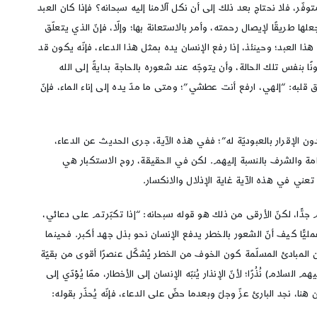
توفّر، فلا نحتاج بعد ذلك إلى أن نكل آلامنا إليه سبحانه؟ فإذا كان العبد
ا طريقًا لإيصال رحمته، وأمر بالاستعانة بها؛ وإلّا، فإنّ الذي يتعلّق
 العبد؛ وحينئذ، إذا رفع الإنسان يده بمثل هذا الدعاء، فإنّه يكون قد
 بنفس تلك الحالة، وأن يتوجّه عند شعوره بالحاجة بدايةً إلى الله
ق قلبه: “إلهي، ارفع أنت عطشي”؛ ومتى ما مدّ يده إلى إناء الماء، فإنّ
ن الإقرار بالعبوديّة له”؛ ففي هذه الآية، جرى الحديث عن الدعاء،
كرامة والشرف بالنسبة إليهم. لكن في الحقيقة، روح الاستكبار هي
عني في هذه الآية غاية الإذلال والانكسار.
جدًّا، لكنّ الأرقى من ذلك هو قوله سبحانه: “إذا تكبّرتم على دعائي،
مليًّا كيف أنّ الشعور بالخطر يدفع الإنسان نحو بذل جهد أكبر. فحينما
من المبادئ المسلّمة كون الخوف من الخطر يُشكّل عنصرًا أقوى من بقيّة
ام) نُذُرًا؛ لأنّ الإنذار يُنبّه الإنسان إلى الأخطار، ممّا يُؤدّي إلى
، نجد البارئ عزّ وجلّ وبعدما حضّ على الدعاء، فإنّه يُحذّر بقوله: