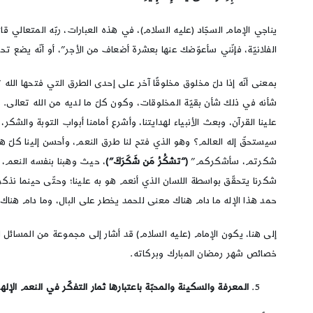
يناجي الإمام السجّاد (عليه السلام)، في هذه العبارات، ربّه المتعالي قائلً
الفلانيّة، فإنّني سأعوّضك عنها بعشرة أضعاف من الأجر”، أو أنّه يضع تحت
بمعنى أنّه إذا دلّ مخلوق مخلوقًا آخر على إحدى الطرق التي فتحها الل
شأنه في ذلك شأن بقيّة المخلوقات، وكون كلّ ما لديه من الله تعالى. وفي
علينا القرآن، وبعث الأنبياء لهدايتنا، وأشرع أمامنا أبواب التوبة والشكر، 
سيستحقّ إله العالم؟ وهو الذي فتح لنا طرق النعم، وأحسن إلينا كلّ هذا
شكرتم، سأشكركم”
(“تشكُرُ مَن شَكَرَكَ”)
، حيث وهبنا بنفسه النعم، 
شكرنا يتحقّق بواسطة اللسان الذي أنعم هو به علينا؛ وحتّى حينما نذكره،
حمد هذا الإله ما دام هناك معنى للحمد يخطر على البال، وما دام هناك 
إلى هنا، يكون الإمام (عليه السلام) قد أشار إلى مجموعة من المسائل ال
خصائص شهر رمضان المبارك وبركاته.
المعرفة والسكينة والمحبّة باعتبارها ثمار التفكّر في النعم الإلهي