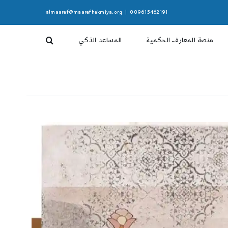
almaaref@maarefhekmiya.org
|
009615462191
منصة المعارف الحكمية
المساعد الذكي