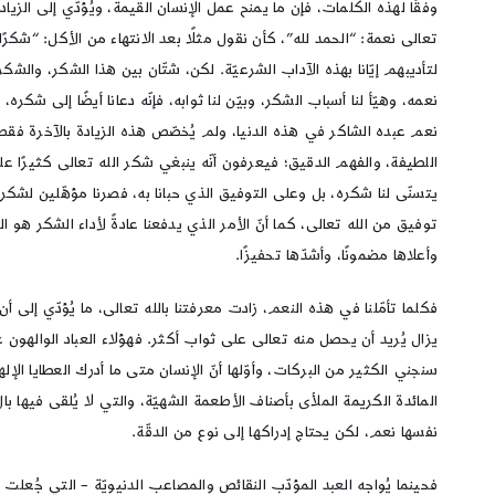
وفقًا لهذه الكلمات، فإن ما يمنح عمل الإنسان القيمة، ويُؤدّي إلى الزي
تعالى نعمة: “الحمد لله”، كأن نقول مثلًا بعد الانتهاء من الأكل: “شكرًا 
لتأديبهم إيّانا بهذه الآداب الشرعيّة. لكن، شتّان بين هذا الشكر، والشك
نعمه، وهيّأ لنا أسباب الشكر، وبيّن لنا ثوابه، فإنّه دعانا أيضًا إلى شكره،
نعم عبده الشاكر في هذه الدنيا، ولم يُخصّص هذه الزيادة بالآخرة فقط. و
اللطيفة، والفهم الدقيق؛ فيعرفون أنّه ينبغي شكر الله تعالى كثيرًا ع
يتسنّى لنا شكره، بل وعلى التوفيق الذي حبانا به، فصرنا مؤهّلين لشكره.
توفيق من الله تعالى، كما أنّ الأمر الذي يدفعنا عادةً لأداء الشكر هو
وأعلاها مضمونًا، وأشدّها تحفيزًا.
فكلما تأمّلنا في هذه النعم، زادت معرفتنا بالله تعالى، ما يُؤدّي إلى 
يزال يُريد أن يحصل منه تعالى على ثواب أكثر. فهؤلاء العباد الوالهون غا
سنجني الكثير من البركات، وأوّلها أنّ الإنسان متى ما أدرك العطايا ال
المائدة الكريمة الملأى بأصناف الأطعمة الشهيّة، والتي لا يُلقى فيها ب
نفسها نعم، لكن يحتاج إدراكها إلى نوع من الدقّة.
فحينما يُواجه العبد المؤدّب النقائص والمصاعب الدنيويّة – التي جُعلت عا