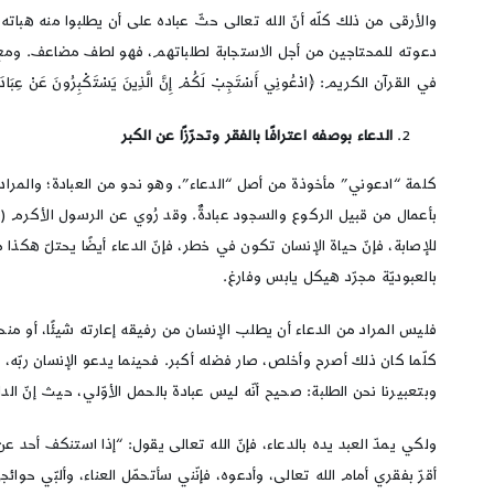
والأرقى من ذلك كلّه أنّ الله تعالى حثّ عباده على أن يطلبوا منه هباته وف
دعوته للمحتاجين من أجل الاستجابة لطلباتهم، فهو لطف مضاعف. ومع ذلك
في القرآن الكريم: ﴿ادْعُونِي أَسْتَجِبْ لَكُمْ إِنَّ الَّذِينَ يَسْتَكْبِرُونَ عَنْ عِبَادَتِ
الدعاء بوصفه اعترافًا بالفقر وتحرّزًا عن الكبر
كلمة “ادعوني” مأخوذة من أصل “الدعاء”، وهو نحو من العبادة؛ والمراد م
بأعمال من قبيل الركوع والسجود عبادةٌ. وقد رُوي عن الرسول الأكرم (صلّى الله 
للإصابة، فإنّ حياة الإنسان تكون في خطر، فإنّ الدعاء أيضًا يحتلّ هكذا منزلة. 
بالعبوديّة مجرّد هيكل يابس وفارغ.
فليس المراد من الدعاء أن يطلب الإنسان من رفيقه إعارته شيئًا، أو منحه 
كلّما كان ذلك أصرح وأخلص، صار فضله أكبر. فحينما يدعو الإنسان ربّه، ف
وبتعبيرنا نحن الطلبة: صحيح أنّه ليس عبادة بالحمل الأوّلي، حيث إنّ الداع
ولكي يمدّ العبد يده بالدعاء، فإنّ الله تعالى يقول: “إذا استنكف أحد ع
أقرّ بفقري أمام الله تعالى، وأدعوه، فإنّني سأتحمّل العناء، وألبّي حوا