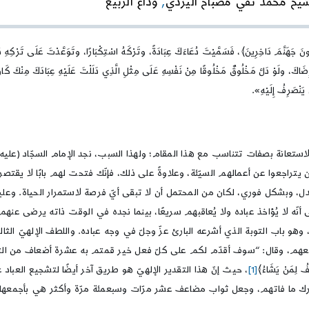
شيخ محمد تقي مصباح اليزدي
,
وداع الربيع
أسباب
لبلوغ
السعادة
نَ جَهَنَّمَ دَاخِرِينَ﴾، فَسَمَّيْتَ دُعَاءَكَ عِبَادَةً، وتَرْكَهُ اسْتِكْبَارًا، وتَوَعَّدْتَ عَلَى تَرْكِهِ 
كَ، ولَوْ دَلَّ مَخْلُوقٌ مَخْلُوقًا مِنْ نَفْسِهِ عَلَى مِثْلِ الَّذِي دَلَلْتَ عَلَيْهِ عِبَادَكَ مِنْكَ كَانَ 
َنْصَرِفُ إِلَيْهِ».
تعانة بصفات تتناسب مع هذا المقام؛ ولهذا السبب، نجد الإمام السجّاد (عليه السلام
يتراجعوا عن أعمالهم السيّئة، وعلاوةً على ذلك، فإنّك فتحت لهم بابًا لا يقتصر
عدل، وبشكل فوري، لكان من المحتمل أن لا تبقى أيّ فرصة لاستمرار الحياة. وعليه،
أنّه لا يُؤاخذ عباده ولا يُعاقبهم سريعًا، بينما نجده في الوقت ذاته يرضى عنهم 
 وهو باب التوبة الذي أشرعه البارئ عزّ وجلّ في وجه عباده. واللطف الإلهيّ الثا
اقد معهم، وقال: “سوف أقدّم لكم على كلّ فعل خير قمتم به عشرة أضعاف من 
ِمَنْ يَشَاءُ﴾
[1]
، حيث إنّ هذا التقدير الإلهيّ هو طريق آخر أيضًا لتشجيع العباد
دارك ما فاتهم، وجعل ثواب مضاعف عشر مرّات وسبعمئة مرّة وأكثر هي بأجمعها نم