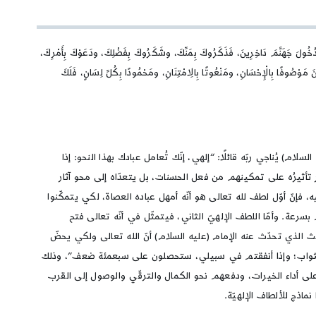
دُخُولَ جَهَنَّمَ دَاخِرِينَ، فَذَكَرُوكَ بِمَنِّكَ، وشَكَرُوكَ بِفَضْلِكَ، ودَعَوْكَ بِأَمْرِكَ،
مَوْصُوفًا بِالْإِحْسَانِ، ومَنْعُوتًا بِالِامْتِنَانِ، ومَحْمُودًا بِكُلِّ لِسَانٍ، فَلَكَ
) يُناجي ربّه قائلًا: “إلهي، إنّك تُعامل عبادك بهذا النحو: إذا
 تأثيرُه على تمكينهم من فعل الحسنات، بل يتعدّاه إلى محو آثار
 فإنّ أوّل لطف لله تعالى هو أنّه أمهل عباده العصاة، لكي يتمكّنوا
بسرعة. وأمّا اللطف الإلهيّ الثاني، فيتمثّل في أنّه تعالى فتح
لث الذي تحدّث عنه الإمام (عليه السلام) أنّ الله تعالى ولكي يحضّ
الثواب؛ وإذا أنفقتم في سبيلي، ستحصلون على سبعمئة ضعف”، وذلك
 على أداء الخيرات، ودفعهم نحو الكمال والترقّي والوصول إلى القرب
اذج للألطاف الإلهيّة.