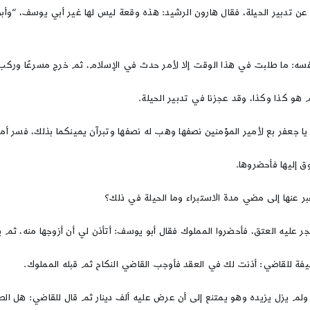
عن تدبير الحيلة، فقال هارون الرشيد: هذه وقعة ليس لها غير أبي يوسف، “وأبو
نفسه: ما طلبت في هذا الوقت إلا لأمر حدث في الإسلام، ثم خرج مسرعًا وركب 
 هو كذا وكذا، وقد عجزنا في تدبير الحيلة.
يا جعفر بع لأمير المؤمنين نصفها وهب له نصفها وتبرآن يمينكما بذلك، فسر أمي
ق إليها فأحضروها.
ر عنها إلى مضي مدة الاستبراء وما الحيلة في ذلك؟
ر عليه العتق، فأحضروا المملوك فقال أبو يوسف: أتأذن لي أن أزوجها منه، ثم
يفة للقاضي: أذنت لك في العقد فأوجب القاضي النكاح ثم قبله المملوك.
 ولم يزل يزيده وهو يمتنع إلى أن عرض عليه ألف دينار ثم قال للقاضي: هل الطلاق