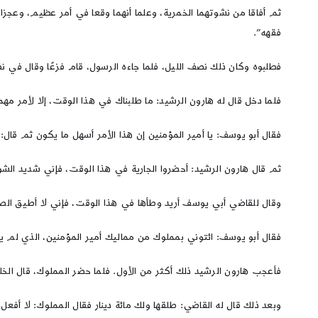
ثم أفاقا من نشوتهما الخمرية، وعلما أنهما وقعا في أمر عظيم، وعجزا 
فقهه”.
فطلبوه وكان ذلك نصف الليل، فلما جاءه الرسول، قام فزعًا وقال في 
فلما دخل قال له هارون الرشيد: ما طلبناك في هذا الوقت، إلا لأمر مهم
فقال أبو يوسف: يا أمير المؤمنين إن هذا الأمر أسهل ما يكون ثم قال: 
ثم قال هارون الرشيد: أحضروا الجارية في هذا الوقت، فإني شديد الشو
وقال للقاضي أبي يوسف أريد وطأها في هذا الوقت، فإني لا أطيق الصب
فقال أبو يوسف: ائتوني بمملوك من مماليك أمير المؤمنين، الذي لم يج
فأعجب هارون الرشيد ذلك أكثر من الأول. فلما حضر المملوك، قال الخل
وبعد ذلك قال له القاضي: طلقها ولك مائة دينار فقال المملوك: لا أفعل