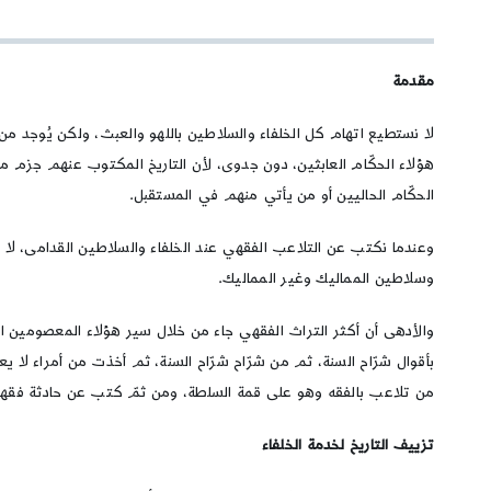
مقدمة
لا نستطيع اتهام كل الخلفاء والسلاطين باللهو والعبث، ولكن يُوجد من
هؤلاء الحكّام العابثين، دون جدوى، لأن التاريخ المكتوب عنهم جزم 
الحكّام الحاليين أو من يأتي منهم في المستقبل.
وعندما نكتب عن التلاعب الفقهي عند الخلفاء والسلاطين القدامى، لا
وسلاطين المماليك وغير المماليك.
والأدهى أن أكثر التراث الفقهي جاء من خلال سير هؤلاء المعصومين ال
بأقوال شرّاح السنة، ثم من شرّاح شرّاح السنة، ثم أخذت من أمراء لا ي
من تلاعب بالفقه وهو على قمة السلطة، ومن ثمّ كتب عن حادثة فقهي
تزييف التاريخ لخدمة الخلفاء