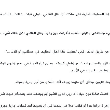
ك هذا المملوك للجارية قال: ملكته لها، قال القاضي: قولي قبلت، فقالت: قبلت، 
ماني، واستدعى بأطباق الذهب فأفرغت بين يديه، وقال للقاضي: هل معك شيء 
قرب من طريق العلم، فإني أعطيت هذا المال العظيم في مسألتين أو ثلاث…”.
خليفة للهو والعبث والبحث عن إشباع شهوته، ومدى ثراء الدولة في عصر هارون ا
سة ومنصب ظل الله في الأرض.
ة هارون، وطلّق كلّ منهما زوجته أثناء السُكر، من أجل جارية جميلة.
العدة، هكذا دون حياء، أما رجل الدين الشيخ أبو يوسف، فلم يستنكر منهما شرب
ة، نراها حرة أو كانت حرة في بلادها قبل أن يسبيها أحد فصارت جارية يجري عل