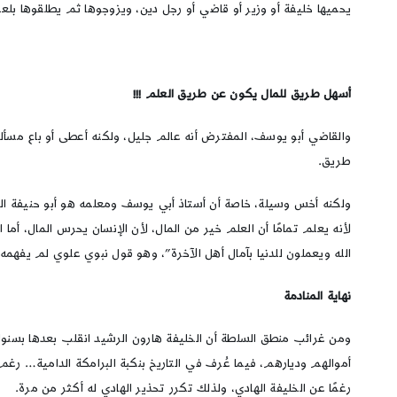
يحميها خليفة أو وزير أو قاضي أو رجل دين، ويزوجوها ثم يطلقوها بلعبة 
أسهل طريق للمال يكون عن طريق العلم !!!
والقاضي أبو يوسف، المفترض أنه عالم جليل، ولكنه أعطى أو باع مسألت
طريق.
ولكنه أخس وسيلة، خاصة أن أستاذ أبي يوسف ومعلمه هو أبو حنيفة الن
لأنه يعلم تمامًا أن العلم خير من المال، لأن الإنسان يحرس المال، أم
الله ويعملون للدنيا بآمال أهل الآخرة”، وهو قول نبوي علوي لم يفهمه
نهاية المنادمة
أموالهم وديارهم، فيما عُرف في التاريخ بنكبة البرامكة الدامية… ر
رغمًا عن الخليفة الهادي، ولذلك تكرر تحذير الهادي له أكثر من مرة.