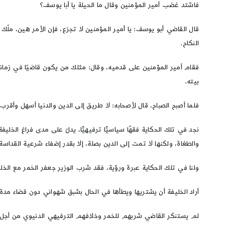
فاشتد غضب أمير المؤمنين وقال ما الحيلة يا أبا يوسف؟
قال القاضي أبو يوسف: يا أمير المؤمنين لا تجزع، فإن الأمر هين، ملّ
النكاح.
فقام أمير المؤمنين على قدميه، وقال: مثلك من يكون قاضيًا في ز
بيته.
فلما أصبح الصباح، قال لأصحابه: لا طريق إلى الدين والدنيا أسهل وأ
نجد في تلك الحكاية فقهًا سياسيًّا ترفيهيًّا، يدلّ على مدى فراغ ال
والطغاة، ولكنها لا تمت إلى الدين بصلة، إلا بقدر إضفاء شرعية القدا
ولنا في تلك الحكاية عبرة ورؤية، فقد شرب الوزير جعفر الخمر مع الخليف
أراد الخليفة أن يشتريها ويطأها في الحال بشبق شهواني دون قضاء مدة 
لم يستنكر القاضي شربهم للخمر وخلافهم الترفيهي الدنيوي من أجل إمرا