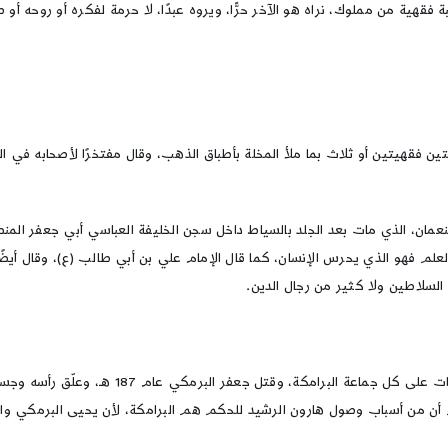
فقهية من مملوك، نراه هو الآخر حرًّا، ويروه عبدًا، لا حرمة لفكره أو روحه أو 
ين فقهيتين أو ثلاث بما ملأ المخلة بأطباق الذهب، وقال مفتخرًا لأصحابه في 
عمان، الذي مات بعد الجلد بالسياط داخل سجن الخليفة العباسي أبي جعفر الم
ا العلم فهو الذي يحرس الإنسان، كما قال الإمام علي بن أبي طالب (ع)، وقال أي
 السلاطين ولا كثير من رجال الدين.
ومن غرائب منطق السلطة أن الخليفة هارون الرشيد
غم أن من أسباب وصول هارون الرشيد للحكم هم البرامكة، لأن يحيى البرمكي وال