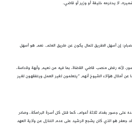
ضميره، لا يحترمه خليفة أو وزير أو قاضي.
الصباح: إن أسهل الطريق للمال يكون عن طريق العلم. نعم هو أسهل
نصور، لأنه رفض منصب قاضي القضاة، بما فيه من نعيم وأبهة وقداسة،
ضًا عن أمثال هؤلاء الشيوخ أنهم “يتعلمون لغير العمل ويتفقهون لغير
 انقلب بعدها بسنوات على كل جماعة البرامكة، وقتل جعفر البرمكي عام 187 هـ، وعلّق رأسه وجسده على جسور بغداد ثلاثة أعوام، كما قتل كل أسرة البرامكة، وصادر
د جعفر هو الذي كان يشجع الرشيد على عدم التنازل عن ولاية العهد