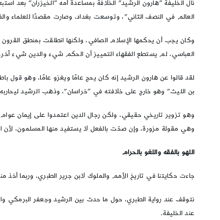
نال الخليفة “هارون الرشيد” الخلافة بمساعدة أمه “الخيزران” بعد استب
العالم في النصف الثاني”، وتوسعت بغداد، وصارت مقصدًا للعلماء وا
وكان يجب أن يحكمها الإسلام الصافي، ولكنها انطلقت بمنطق القرون ا
العباسي، لم يستطع الفقهاء التمييز أن الحكم شيء والدين شيء آخر، ف
بن الليث” وهو خارج على خلافته في “خراسان”، وذهب الرشيد ليحارب
وهو تزوير تاريخي حقيقي، ولكن رجال الدين اعتمدوا على إيمان عوام 
وهي مقولة مزورة، وإن صحّت بالفعل لا يستفيد منها المسلمون، لأن الخر
اللهو بالفقه واللغو بالحرام
جاءت حكايتنا في تاريخ الأمم والملوك لابن جرير الطبري، وربما أخذ منه مؤلف قصص “أ
نتوقف عند رواية الطبري، حول ما حدث بين الرشيد وجعفر البرمكي والقاضي
عند الخليفة.