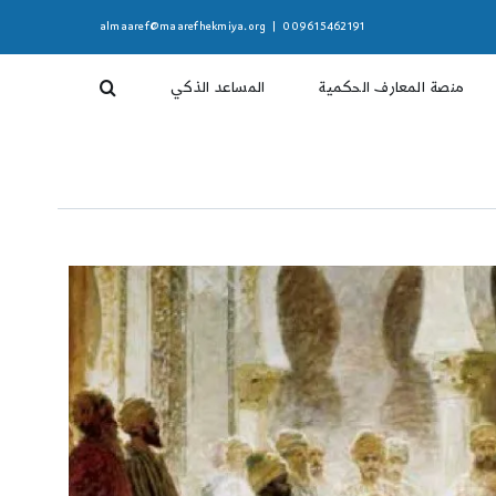
almaaref@maarefhekmiya.org
|
009615462191
منصة المعارف الحكمية
المساعد الذكي