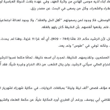
عاد أبناء أخيه موسى الهادي من ولاية العهد، وفي عهده بلغت الدولة العباسية أ
لفقراء والشعراء، وكل من يسعى في البحث عن مصدر رزق.
لوسطى، فلا وجود لمن يسمونهم “أهل الحل والعقد”، ولا وجود لعدالة اجتماعية
لم يقنعوا أنفسهم بأن الخليفة كان يلهو بالفقه.
لقد قالوا عن هارون الرشيد إنه كان يحج عامًا ويغزو عا
ه، ولكنه توفي في “طوس” ولم يعد.
المسلمين، وتقديسهم للخليفة، لمجرد أن اسمه خليفة، تمامًا مثلما نسبوا للر
اج المالي سيأتي الرشيد، ولن ينال الشعب من ذاك الخراج وغيره شيئًا، فقد أُنف
لف ليلة وليلة” بمبالغات الروايات، في حكاية شهرزاد لشهريار الملك في الليلتين 336 و337 من ل
 أبي يوسف، ورغم أن الطبري أورد الحكاية دليلًا عن حكمة العلماء والشيوخ وفطنته