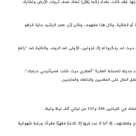
وجّها، فقد كانت بغداد (كما يُقال) تملك نصف ثروات الأرض وتشارك
 أو قضائية، وكل هذا مفهوم، ولكن لأن عصر الرشيد بداية الزهو
مًا، وهو قول باطل، لأن الرشيد حكم 23 عامًا (786 – 809)، أي أنه غزا 11 غزوة، وهذا لم يحدث، حيث لم يذكروا له إلا غزوتين، الأولى ضد الروم، والثانية ضد “رافع
شيد حديثه للسحابة العابرة “أمطري حيث شئت فسيأتينني خراجك”،
ق المال على المغنيين والخلعاء والماجنين.
يالي ألف ليلة وليلة.
م، إلا أننا لا نجد فيها إلا تلاعبًا فقهيًّا مقيتًا، ورغبة شهوانية