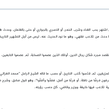
الحرام
بالمنطق
السلطاني
ما
بين
اللهو
 اشتهر بحب الغناء وشرب الخمر، أو التسري بالجواري أو حتى بالغلمان، وحدث هذ
السلطاني
ما حدث من تلاعب فقهي، وهو ما نود الحديث عنه، ليس من أجل التشهير التاريخي
واللغو
الفقهي
 نقصد مجرد شكل رجال الدين، أولئك الذين عصموا الصحابة، ثم عصموا التابعين
مزيفين، ثم قدّسوا كتب التاريخ، أو حسب ما قاله الشيخ الراحل “محمد الغزال
عرفون فرضًا من نافلة، أو فرعًا من أصل، فضلّوا وأضلّوا”، وهو قول صادق، وشرح
ة تلاعب فيها خليفة ووزير وقاضي، كلّ حسب رؤيته.