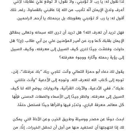
لذا نقول له: يا رب لا تؤدبني، ولا نقول: لا توقع عليّ عقابك؛ لأنّني
أعرف ولديّ الإيمان أنّه تأديب من الله إذا عاقبني بالقساوة. رغم ذلك
أقول له: يا رب لا تؤدبني بعقوبتك بل برحمتك يا أرحم الراحمين.
فهل تريد أن تعرف الله؟ هل تريد أن ترى الله سبحانه وتعالى بحقائق
الإيمان بقلبك كما ورد عن أمير المؤمنين علي بن أبي طالب (ع)؟ هل
حاولت وفتشت جيدًا لترى كيف السبيل إلى معرفته، وكيف السبيل
إلى رؤية رحمته وآثاره ووجوه معرفته؟
يقول لك دعاء أبو حمزة الثمالي وأنت تناجي ربك “بك عرفتك”. إذن،
توجه إلى كتاب الله لتعرف الله. وتوجه إلى الأدعية “وأنت دللتني
عليك”، ففي الأدعية، والآيات القرآنية، والروايات يوضح الله لنا كيف
السبيل إلى معرفته. وانظر جيدًا إلى الأسماء والصفات الحسنى فإنّها
كل معالم معرفة الباري، وتدبّر فيها واقرأها جيدًا فستصل حتمًا.
ابحث دومًا عن مصدر ووسيلة وطريق الخير، وعن الأداة التي يمكن
لك إذا انتهجتها أن تستفيد منها من أجل أن تحصّل الخيرات. إذًا، من