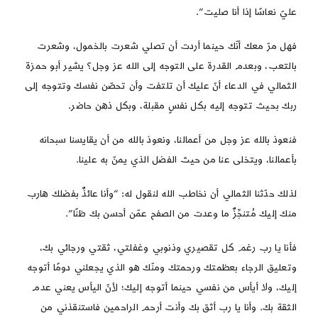
عليّ نعاسًا إذا أنا صليت”.
فهل مرّ معك أنّك حينما أردت أن تصلي شعرت بالخمول، وشعرت
بالتعب، وبعدم القدرة على التوجه إلى الله عز وجل؟ يشير أبو حمزة
الثمالي في الدعاء أنّ عليك أن تلتفت وأن تحصّن نفسك وتتوجه إلى
ربك بحيث تتوجه إليه بكل نفسٍ مقبلة، وبكل ذهن حاضر.
فنعوذ بالله عز وجل من أعمالنا، ونعوذ بالله من أن يقايسنا سبحانه
بأعمالنا، ويتخلى عنا من حيث الفضل الذي يمنّ به علينا.
لذلك حدّثنا الثمالي أن نخاطب الله لنقول له: “وأنا عائذٌ بفضلك هارب
منك إليك مُتنجِّزٌ ما وعدت من الصفح عمّن أحسن بك ظنًا”.
فأنا يا رب رغم كل تقصيري وذنوبي وغفلتي، ثقتي ورجائي بك،
وتعليق الرجاء بعظمتك ورحمتك ومنّك هو الذي يجعلني دومًا أتوجه
إليك، ولا أيأس من نفسي حينما أتوجه إليك؛ لأنّ اليأس يعني عدم
الثقة بك. وأنا يا رب أثق بك وأنت أرحم الراحمين فاستنقذني من