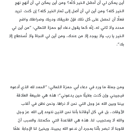
أين يمكن لي أن أحصّل الخير كلّه؟ ومن أين يمكن لي أن أنهج نهج
الخير كله؟ ومن أين لي أن أصل إلى ثمار الخير كله؟ إن كنت تريد
فعلًا أن تحصل على كل ذلك فإنّ طريقك ودربك وصراطك واضح
محدد ولا ثاني له، إنّه كما يقول دعاء أبو حمزة الثمالي: “من أين لي
الخير يا رب ولا يوجد إلا من عندك، ومن أين لي النجاة ولا تُستطاع إلا
بك”.
ومن جملة ما ورد في دعاء أبي حمزة الثمالي: “الحمد لله الذي أدعوه
فيجيبني وإن كنت بطيئًا حين يدعوني”؛ هذه هي طبيعة العلاقة
بيننا وبين الله عز وجل التي نحن لا نراها. ونحن نظن في أغلب
الأوقات، بل في كل أوقاتنا بأننا نحن الذين نتودد إلى الله عز وجل
والله لا يستجيب لنا. هذه هي القاعدة التي حكمتنا، والسبب أنّ
قلوبنا لا تبصر بأنّنا بمجرد أن ندعو الله يجيبنا، ويخبئ لنا الإجابة علمًا