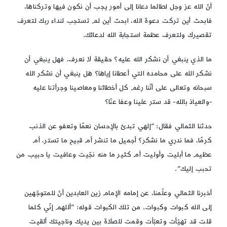
أنّ الله عز وجل لطالما دعانا إلى أمور يجب أن نكون فيها وتركناها،
فابحث أين تركت دعوة الله، ابحث أين لم تستجب لنداء ربك لتعرف
تقصيرك ولتعرف عظمة استجابة الله لدعائك.
ما الذي ينبغي أن نشكر الله عليه؟ حقيقة لا نعرف. فهل ينبغي أن
نشكر الله على محامده التي أعطانا إياها؟ هل ينبغي أن نشكر الله
سبحانه وتعالى على أنّنا رغم كل أخطائنا ومعاصينا وجرأتنا عليه
-والعياذ بالله- قد ستر علينا وعفا عنّا؟
حدثنا الثمالي فقال: “إلهي تبدئ بالإحسان نعمًا وتعفو عن الذنب
كرمًا، فما ندري ما نشكر؟ أجميل ما تنشر أم قبيح ما تستر، أم
عظيم ما أبليت وأوليت أم كثير ما منه نجّيت وعافيت يا حبيب من
تحبب إليك”.
أخبرنا الثمالي وعلّمنا، عن إمامه الإمام زين العابدين أنّ للمتوجّهين
إلى الله كبوات وكبوات. من تلك الكبوات قوله: “أللهم إنّي كلما
قلت قد تهيّأت وتعبّأت وقمت للصلاة بين يديك وناجيتك ألقيت