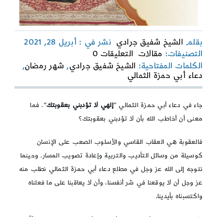
بقلم
الشيخ شفيق جرادي
نشر في : أبريل 28, 2021
on
التصنيفات:
مقالات
التعليقات 0
حدّثنا
الكلمات المفتاحية:
الشيخ شفيق جرادي
,
شهر رمضان
,
الثمالي
دعاء أبي حمزة الثمالي
جاء في دعاء أبي حمزة الثمالي “
إلهي لا تؤدبني بعقوبتك
“. فما
معنى أن أخاطب الله بأن لا تؤدبني بعقوبتك؟
فالعقوبة هي العقاب القاسي والأسلوب الصعب على الإنسان
كوسيلة من وسائل التأديب والتربية وإعادة تصويب المسار. وحينما
نتوجه إلى الله عز وجل في مطلع دعاء أبي حمزة الثمالي نطلب منه
عز وجل أن لا يوقعنا في شر أنفسنا، وأن لا يعاقبنا على ما فعلناه
واكتسبناه بأيدينا.