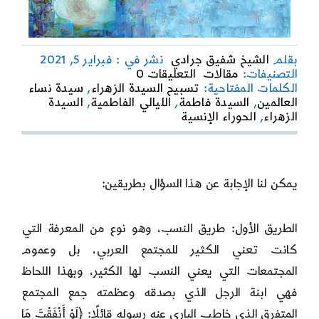
بقلم
الشيخ شفيق جرادي
نشر في : فبراير 5, 2021
on
التصنيفات:
مقالات
التعليقات 0
من
الكلمات المفتاحية:
تسبيح السيدة الزهراء
,
سيدة نساء
هي
العالمين
,
السيدة فاطمة
,
الليالي الفاطمية
,
السيدة
السيدة
الزهراء
,
الحوراء الإنسية
فاطمة
عليها
السلام؟
يمكن لنا الإجابة عن هذا السؤال بطريقين:
الطريق الأول: طريق النسب، وهو نوع من المعرفة التي
كانت تعني الكثير للمجتمع العربي، بل وعموم
المجتمعات التي يعني النسب لها الكثير، وبهذا اللحاظ
فهي ابنة الرجل الذي بصدقه وعظمته جمع المجتمع
المتفرق الذي خاطب الباري عنه رسوله قائلًا: ﴿لَوْ أَنْفَقْتَ مَا