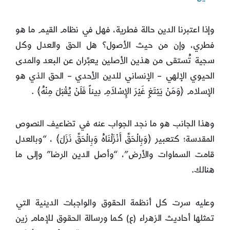
وإذا اعتبرنا الدين حالة فطرية، فهل في نظام القيم ما هو
فطري، وإن من حيث الأصول؟ هل الحق والعدل وكل
سجية تُستقى من هذين الأصلين يعبِّران عن البعد والمدى
الحيوي الإلهي – الإنساني للدين الأحدي – الحق الذي هو
الإسلام ﴿وَمَنْ يَبْتَغِ غَيْرَ الإِسْلاَمِ دِيناً فَلَنْ يُقْبَلَ مِنْهُ﴾ .
وهذا الجانب هو ما نجد الجواب عنه في تضاعيف النصوص
المقدسة؛ كتعبير ﴿وَبِالْحَقِّ أَنْزَلْنَاهُ وَبِالْحَقِّ نَزَلَ﴾ ، “وبالعدل
قامت السماوات والأرض”، “وأصل الدين الرضا” وإلى ما
هنالك.
وعليه سرت كل أنظمة الحقوق والواجبات الدينية التي
تمثلها أحاديث الزهراء (ع) كما ورسالة الحقوق للإمام زين