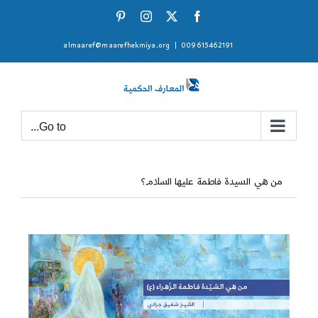
Ski
Pinterest
Instagram
Facebook
X
t
almaaref@maarefhekmiya.org
|
009615462191
conten
Go to...
من هي السيدة فاطمة عليها السلام؟