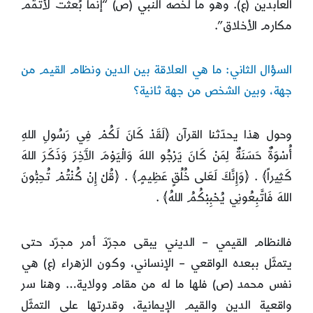
العابدين (ع). وهو ما لخصه النبي (ص) “إنما بُعثت لأتمّم
مكارم الأخلاق”.
السؤال الثاني: ما هي العلاقة بين الدين ونظام القيم من
جهة، وبين الشخص من جهة ثانية؟
وحول هذا يحدّثنا القرآن ﴿لَقَدْ كَانَ لَكُمْ فِي رَسُولِ اللهِ
أُسْوَةٌ حَسَنَةٌ لِمَنْ كَانَ يَرْجُو اللهَ وَالْيَوْمَ الآَخِرَ وَذَكَرَ اللهَ
كَثِيراً﴾ . ﴿وَإِنَّكَ لَعَلى خُلُقٍ عَظِيمٍ﴾ . ﴿قُلْ إِنْ كُنْتُمْ تُحِبُّونَ
اللهَ فَاتَّبِعُونِي يُحْبِبْكُمُ اللهُ﴾ .
فالنظام القيمي – الديني يبقى مجرّدَ أمر مجرّد حتى
يتمثّل ببعده الواقعي – الإنساني، وكون الزهراء (ع) هي
نفس محمد (ص) فلها ما له من مقام وولاية… وهنا سر
واقعية الدين والقيم الإيمانية، وقدرتها على التمثّل