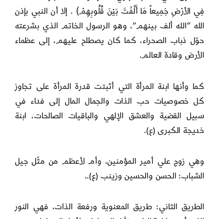
فِي الأرْضِ جَمِيعاً مَا أَلَّفْتَ بَيْنَ قُلُوبِهِمْ﴾ . إلا أن النبي بإذن
الله “الله ألف بينهم”، وهو الرسول الخاتم الذي بشرعته
حوّل ذباب الصحراء، كما كان يصطلح عليهم، إلى عظماء
الأرض وقادة العالم.
كما وأنها ابنة المرأة التي أثبتت قدرة المرأة على تجاوز
كل خصوصيات حب الذات والجمال المال إلى فداء في
سبيل القضية والعشق الإلهي والباقيات الصالحات، ابنة
خديجة الكبرى (ع).
وهي زوج علي أمير المؤمنين، وأم لأعظم من مثّل جيل
الشباب: الحسن والحسين وزينب (ع)..
الطريق الثاني: طريق المعنوية ورفعة الذات، فهي النور