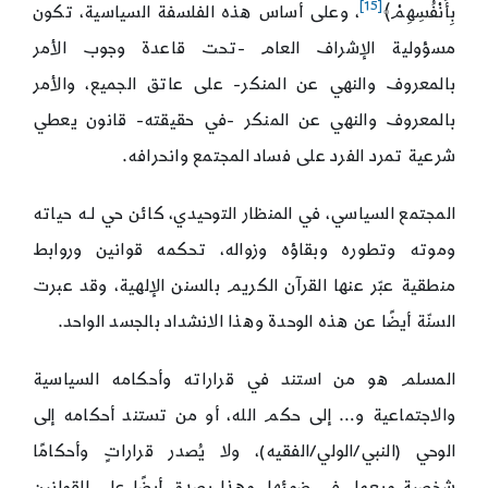
[15]
بِأَنْفُسِهِمْ﴾
، وعلى أساس هذه الفلسفة السياسية، تكون
مسؤولية الإشراف العام -تحت قاعدة وجوب الأمر
بالمعروف والنهي عن المنكر- على عاتق الجميع، والأمر
بالمعروف والنهي عن المنكر -في حقيقته- قانون يعطي
شرعية تمرد الفرد على فساد المجتمع وانحرافه.
المجتمع السياسي، في المنظار التوحيدي، كائن حي لـه حياته
وموته وتطوره وبقاؤه وزواله، تحكمه قوانين وروابط
منطقية عبّر عنها القرآن الكريم بالسنن الإلهية، وقد عبرت
السنّة أيضًا عن هذه الوحدة وهذا الانشداد بالجسد الواحد.
المسلم هو من استند في قراراته وأحكامه السياسية
والاجتماعية و… إلى حكم الله، أو من تستند أحكامه إلى
الوحي (النبي/الولي/الفقيه)، ولا يُصدر قراراتٍ وأحكامًا
شخصية ويعمل في ضوئها، وهذا يصدق أيضًا على القوانين