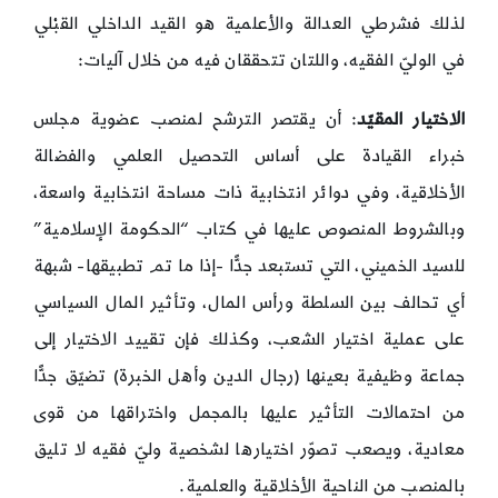
لذلك فشرطي العدالة والأعلمية هو القيد الداخلي القبْلي
في الوليّ الفقيه، واللتان تتحققان فيه من خلال آليات:
الاختيار المقيّد
: أن يقتصر الترشح لمنصب عضوية مجلس
خبراء القيادة على أساس التحصيل العلمي والفضالة
الأخلاقية، وفي دوائر انتخابية ذات مساحة انتخابية واسعة،
وبالشروط المنصوص عليها في كتاب “الحكومة الإسلامية”
للسيد الخميني، التي تستبعد جدًّا -إذا ما تم تطبيقها- شبهة
أي تحالف بين السلطة ورأس المال، وتأثير المال السياسي
على عملية اختيار الشعب، وكذلك فإن تقييد الاختيار إلى
جماعة وظيفية بعينها (رجال الدين وأهل الخبرة) تضيّق جدًّا
من احتمالات التأثير عليها بالمجمل واختراقها من قوى
معادية، ويصعب تصوّر اختيارها لشخصية وليّ فقيه لا تليق
بالمنصب من الناحية الأخلاقية والعلمية.