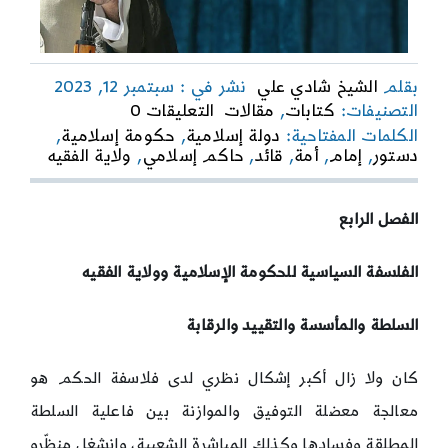
بقلم
الشيخ شادي علي
نشر في : سبتمبر 12, 2023
on
التصنيفات:
كتابات
,
مقالات
التعليقات 0
الفلسفة
الكلمات المفتاحية:
دولة إسلامية
,
حكومة إسلامية
,
السياسية
دستور
,
إمام
,
أمة
,
قائد
,
حاكم إسلامي
,
ولاية الفقيه
لولاية
الفقيه-4-
الفصل الرابع
الفلسفة السياسية للحكومة الإسلامية وولاية الفقيه
السلطة والمأسسة والتقييد والرقابة
كان ولا زال أكبر إشكال نظري لدى فلاسفة الحكم هو
معالجة معضلة التوفيق والموازنة بين فاعلية السلطة
المطلقة وفسادها وكذلك المباشرة الشعبية، وانشغل منظّرو