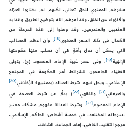
سفرهم المعنوي للحق تعالى، لكنهم لم يختاروا العزلة
والانزواء عن الخلق، وقد أمرهم الله بتوضيح الطريق وهداية
المذنبين والمنحرفين. وقد وصلوا إلى هذه المرحلة من
[18]
الكمال في ذلك السفر المعنوي
، وأن أعظم المصائب
التي يمكن أن تحلّ بأمّةٍ هي أن تسلب منها حكومتها
[19]
الإلهية
. وفي عصر غيبة الإمام المعصوم (ع)، يتولى
الفقهاء الجامعون للشرائط أمر الحكومة في المجتمع
[20]
الإسلامي، ويحل فيهم شرط العدالة (بمعنييها: الأخلاقي
[22]
[21]
والعرفاني
والفقهي
) بدلًا عن شرط العصمة في
[23]
الإمام المعصوم
. وشرط العدالة مفهوم مشكك معتبر
-بدرجاته المختلفة- في خمسة أشخاص: الحاكم الإسلامي،
مرجع التقليد، القاضي، إمام الجماعة، الشاهد.