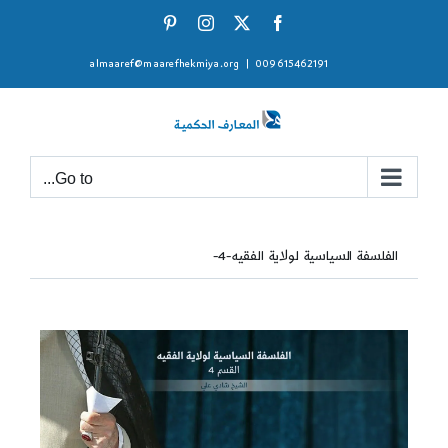
Ski
Pinterest
Instagram
Facebook
X
t
almaaref@maarefhekmiya.org
|
009615462191
conten
Go to...
الفلسفة السياسية لولاية الفقيه-4-