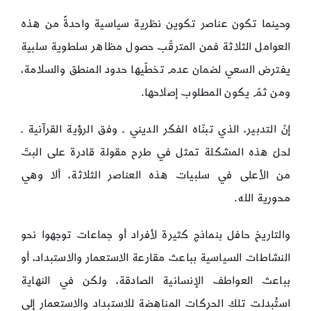
وحينما تكون عناصر تكوين نظرية سياسية واحدةً من هذه
العوامل الثلاثة فمن المترقّب حصول مظاهر سلطوية سلبية
يفترض السعي لضمان عدم تخطّيها حدود المنطق والسلامة،
ومن ثمّ يكون المطلوب إصلاحها.
إنّ التدبير، الذي تبنّاه الفكر الديني ـ وفق الرؤية القرآنية ـ
لحلّ هذه المشكلة تمثل في طرح مقولة قادرة على البتّ
من الأعلى في سلبيات هذه العناصر الثلاثة، ألا وهي
محورية الله.
والتاريخ حافل بنماذج كثيرة لأفراد أو جماعات توجهوا نحو
النشاطات السياسية بباعث مقارعة الاستعمار والاستبداد، أو
بباعث العواطف الإنسانية الصادقة، ولكن في النهاية
استُبدلت تلك الحركات المناهضة للاستبداد والاستعمار إلى