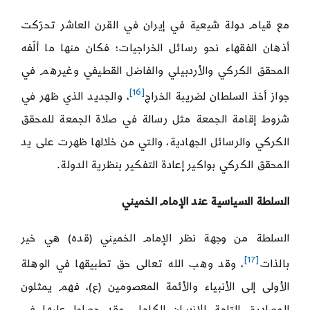
مع قيام دولة شيعية في إيران في القرن العاشر تحرّكت
أذهان الفقهاء نحو رسائل الخراجيات؛ فكان منها ما ألّفه
المحقق الكركي والأردبيلي والفاضل القطيفي وغيرهم في
[16]
جواز أخذ السلطان لضريبة الخراج
، والجديد الذي ظهر في
شروط إقامة الجمعة مثل رسالة في صلاة الجمعة للمحقق
الكركي والرسائل الجهادية، والتي من خلالها ظهرت على يد
المحقق الكركي بواكير إعادة التفكير بنظرية الدولة.
السلطة السياسية عند الإمام الخميني
السلطة من وجهة نظر الإمام الخميني (قده) هي خير
[17]
بالذات
، وقد وهب الله تعالى حق تطبيقها في الوهلة
الأولى إلى الأنبياء والأئمة المعصومين (ع)، فهم يمثلون
المصاديق التامة للإنسان الكامل، وقد حصلوا عليها في