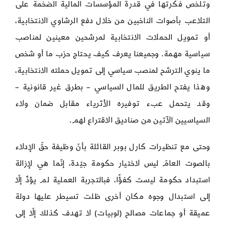
وتلخص فكرتها في قدرة المؤسسات المالية الضخمة على
التلاعب بأصوات الناخبين من خلال دفع الرشاوي الانتخابية،
أو تمويل الحملات الانتخابية لمرشحين معينين لمناصب
سياسية مهمة. وجميعنا يعرف كيف يحتاج حزب ما أو شخص
ما ينوي الترشح لمنصب سياسي إلى تمويل حملته الانتخابية،
وهذا يفتح الطريق للمال السياسي – بطرق غير قانونية –
وقد يتحمل عبء توفيره الأثرياء مقابل ضمان ولاء
السياسيين الآتين من صناديق الاقتراع لهم.
وحتى مع تنظيرات كارل بوبر القائلة بأنّ وظيفة حقّ الإدلاء
بالصوت العامّ ليس لاختيار حكومة جيّدة، إنّما هي لإزالة
استبداد حكومة ليست كفؤًا، فبالتجربة العملية لم يؤدِّ إلّا
إلى استبدال وجوه مكان أخرى ظلت تسيطر عليها دولة
عميقة أو جماعات مصالح (لوبيات) لا تهدف كذلك إلّا إلى