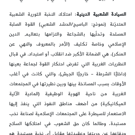
السيادة الشعبية الدينية
: امتلاك النخبة الثورية الشعبية
المتديّنة (نموذج: الباسيج/الحشد الشعبي) القوة الصلبة
المسلحة وتحلّيها بالشجاعة والتزامها بتعاليم الدين
الإسلامي وخاصة تكليف (الأمر بالمعروف والنهي عن
المنكر)، هي الضمانة الأكبر ضد انقلاب أو استبداد. في قبال
النظريات الغربية التي تفرض احتكار القوة لجماعة بعينها
(داخليًّا الشرطة – خارجيًّا الجيش)، والتي كانت في أغلب
الأوقات بسبب المسانخة بينها وبين نظيرتها في المجتمعات
الغربية من ناحية الهوية الوظيفية (المادية الآلية
الميكانيكية) من أضعف مناطق النفوذ التي ينفذ إليها
الاستعمار للسيطرة على المجتمعات الإسلامية لصناعة نخب
مستبدة، وطالما كان حق الشعوب في امتلاكها السلاح
ودفاعها عن حريتها وعقيدتها مقابل أي نخبة مستبدة هو