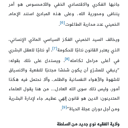
جانبها الفكري والاقتصادي الخفي واللامحسوس هو أمر
يتنافى ومحورية الله. وعلى هذه المبادئ استند الإمام
[6]
الخميني عند محاربة الطاغوت
.
ويخالف السيد الخميني الفكرَ السياسي المادّي الإنساني،
[7]
الذي يعتبر القانون نتاجًا للحكومة
، أو نتاجًا للعقل البشري
[8]
في أعلى مراحل تكامله
، ويستدلّ على ذلك بقوله:
“ينبغي للمشرّع أن يكون شخصًا مجتنبًا للنفعية والانسياق
للشهوة والأهواء النفسانية والظلم، وألا نحتمل فيه هكذا
أمور، وليس ذلك سوى الله العادل… من هنا يقول العلماء
المتدينون: الدين هو قانون إلهي عظيم جاء لإدارة البشرية
[9]
ومن أجل دوران عجلة الحياة”
.
ولاية الفقيه نوع جديد من السلطة