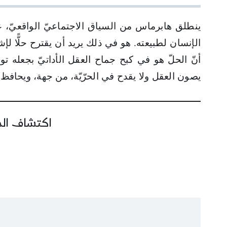
ينطلق هابرماس من السياق الاجتماعيّ الواقعيّ، عل
الإنسان لطبيعته. هو في ذلك يريد أن يقترح حلًّا ل
أنّ الحلّ هو في كبح جماح العقل الأداتيّ بجعله تواص
يصون العقل ولا يقدح في الحرّيّة، من جهة، ويحافظ، م
اكتشاف المز