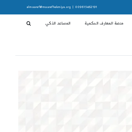
almaaref@maarefhekmiya.org
|
009615462191
منصة المعارف الحكمية
المساعد الذكي