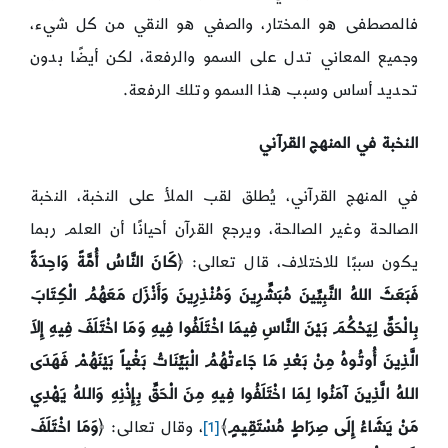
فالمصطفى هو المختار، والصفي هو النقي من كل شيء،
وجميع المعاني تدل على السمو والرفعة، لكن أيضًا بدون
تحديد أساس وسبب هذا السمو وتلك الرفعة.
النخبة في المنهج القرآني
في المنهج القرآني، يُطلق لقب الملأ على النخبة، النخبة
الصالحة وغير الصالحة، ويرجع القرآن أحيانًا أن العلم ربما
يكون سببًا للاختلاف، قال تعالى: ﴿
كَانَ النَّاسُ أُمَّةً وَاحِدَةً
فَبَعَثَ اللهُ النَّبِيِّينَ مُبَشِّرِينَ وَمُنْذِرِينَ وَأَنْزَلَ مَعَهُمُ الْكِتَابَ
بِالْحَقِّ لِيَحْكُمَ بَيْنَ النَّاسِ فِيمَا اخْتَلَفُوا فِيهِ وَمَا اخْتَلَفَ فِيهِ إِلاَ
الَّذِينَ أُوتُوهُ مِنْ بَعْدِ مَا جَاءتْهُمُ الْبَيِّنَاتُ بَغْياً بَيْنَهُمْ فَهَدَى
اللهُ الَّذِينَ آمَنُوا لِمَا اخْتَلَفُوا فِيهِ مِنَ الْحَقِّ بِإِذْنِهِ وَاللهُ يَهْدِي
مَنْ يَشَاءُ إِلَى صِرَاطٍ مُسْتَقِيمٍ
﴾
[1]
، وقال تعالى: ﴿
وَمَا اخْتَلَفَ