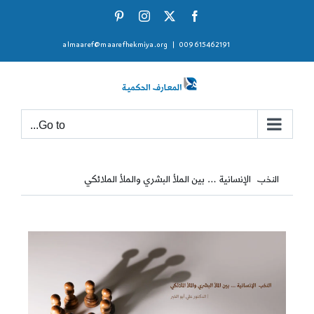
Ski
Pinterest
Instagram
Facebook
X
t
almaaref@maarefhekmiya.org
|
009615462191
conten
Go to...
النخب الإنسانية … بين الملأ البشري والملأ الملائكي