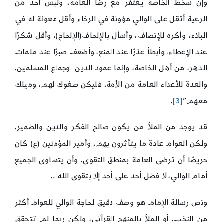
وإن سخط الخاصة يغتفر مع رضا العامة، وليس أحد من
الرعية أثقل على الوالي مؤونة في الرخاء وأقل معونة له في
البلاء، وأكره للإنصاف، وأسأل بالإلحاف(الإلحاح)، وأقل شكرًا
عند الإعطاء، وأبطأ عذرًا عند المنع، وأضعف صبرًا عند ملمات
الدهر، من أهل الخاصة، وإنما عمود الدين وجماع المسلمين،
والعدة للأعداء العامة من الأمة، فليكن صغوك لهم، وميلك
معهم”
[3]
.
قد يوجد من الملأ من يكون صالح الفكر والدين والضمير،
ولكن العوام عادة ما يتأثرون بهم، وأمير المؤمنين (ع) كان
حريصًا أن ترضى العامة بمنطق التقوى، وأن يتساوى الجميع
أمام الوالي، لا فضل أحد على أحد إلا بتقوى الله…
ونص رسالة الإمام هو وصف دقيق لحاجة الوالي للعوام أكثر
من النخب، أو الملأ بالمنهج القرآني، ولكن ربما لم تتحقق