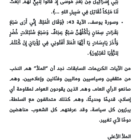
بَنِي إِسْرَائِيلَ مِنْ بَعْدِ مُوسَى إِذْ قَالُوا لِنَبِيٍّ لَهُمُ ابْعَثْ
لَنَا مَلِكاً نُقَاتِلْ فِي سَبِيلِ اللهِ …﴾.
وسورة يوسف، الآية 43: ﴿
وَقَالَ الْمَلِكُ إِنِّي أَرَى سَبْعَ
بَقَرَاتٍ سِمَانٍ يَأْكُلُهُنَّ سَبْعٌ عِجَافٌ وَسَبْعَ سُنْبُلاَتٍ خُضْرٍ
وَأُخَرَ يَابِسَاتٍ يَا أَيُّهَا الْمَلاَ أَفْتُونِي فِي رُؤْيَايَ إِنْ كُنْتُمْ
لِلرُّؤْيَا تَعْبُرُونَ﴾.
من الآيات الكريمات السابقات نجد أن “الملأ” هم النخب
من مثقفين وسياسيين وماليين وفنّانين وإعلاميين، وهم
صانعو الرأي العام، وهم الذين يقودون العوام لمقاومة أي
إصلاح، قديمًا وحديثًا، وهم كذلك متحالفون مع السلطة،
يبرّرون كل سياسة، وقد عرفتهم كل الشعوب مناهضين
دومًا لأي تغيير.
الملأ الأعلى