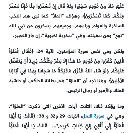
عَلَيْهِ مَلاَ مِنْ قَوْمِهِ سَخِرُوا مِنْهُ قَالَ إِنْ تَسْخَرُوا مِنَّا فَإِنَّا نَسْخَرُ
مِنْكُمْ كَمَا تَسْخَرُونَ﴾، وهؤلاء “الملأ” كما نرى هم النخب
الساخرة والعوام وراءهم، وجميعهم يسخرون من نبي الله
“نوح” ومن سفينته، وهي “سخرية نخبوية”، إن جاز التعبير.
ولكن وفي نفس سورة المؤمنون، الآية 24: ﴿
فَقَالَ الْمَلؤاْ
الَّذِينَ كَفَرُوا مِنْ قَوْمِهِ مَا هَذَا إِلاَ بَشَرٌ مِثْلُكُمْ يُرِيدُ أَنْ يَتَفَضَّلَ
عَلَيْكُمْ وَلَوْ شَاء اللهُ لاَنْزَلَ مَلاَئِكَةً مَا سَمِعْنَا بِهَذَا فِي آبَائِنَا
الأوَّلِينَ﴾، وهنا نجد أن “الملؤا” هم بطانة الحاكم، أو حاشية
الملك والأمير أو رجال الرئيس.
وما يؤكد ذلك، الثلاث آيات الأخرى التي ذكرت “الملؤا”،
وهي في
سورة النمل
، الآيات 29 و32 و 38: ﴿
قَالَتْ يَا أَيُّهَا
الْمَلَؤُاْ إِنِّي أُلْقِيَ إِلَيَّ كِتَابٌ كَرِيم
*…
قَالَتْ يَا أَيُّهَا الْمَلَؤُاْ