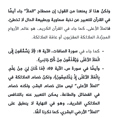
ولكنّ هذا لا يمنعنا من القول: إن مصطلح “الملأ” جاء أيضًا
في القرآن للتعبير عن نخبة سماوية وبطبيعة الحال لا تخطئ،
ف
الملأ الأعلى، كما جاء في القرآن الكريم، هو عالم الأرواح
المجرَّدة، الملائكة المقرّبون، أو عامّة الملائكة.
كما جاء في
سورة الصافات، الآية 8: ﴿
لاَ يَسَّمَّعُونَ إِلَى
الْمَلاَ الأعْلَى وَيُقْذَفُونَ مِنْ كُلِّ جَانِبٍ﴾.
وأيضًا في سورة ص، الآية 69: ﴿
مَا كَانَ لِيَ مِنْ عِلْمٍ
بِالْمَلاَ الأعْلَى إِذْ يَخْتَصِمُونَ﴾، ولكنّ خصام الملائكة في
“الملأ الأعلى” ليس مثل خصام البشر، ولكنه خصام
في الفضائل والطاعة، يمكن التعبير عنه بالتنافس
الملائكي الشريف، وهو في النهاية لا ينطبق على
“الملأ” الأرضي البشري، كما ذكرنا آنفًا.