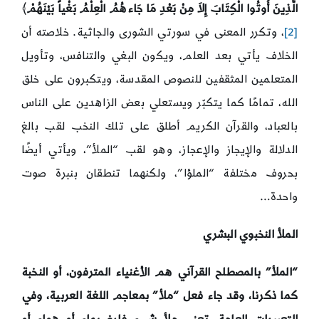
الَّذِينَ أُوتُوا الْكِتَابَ إِلاَ مِنْ بَعْدِ مَا جَاءهُمُ الْعِلْمُ بَغْياً بَيْنَهُمْ
﴾
[2]
، وتكرر المعنى في سورتي الشورى والجاثية. خلاصته أن
الخلاف يأتي بعد العلم، ويكون البغي والتنافس، وتأويل
المتعلمين المثقفين للنصوص المقدسة، ويتكبرون على خلق
الله، تمامًا كما يتكبّر ويستعلي بعض الزاهدين على الناس
بالعباد، والقرآن الكريم أطلق على تلك النخب لقب بالغ
الدلالة والإيجاز والإعجاز، وهو لقب “الملأ”، ويأتي أيضًا
بحروف مختلفة “الملؤا”، ولكنهما تنطقان بنبرة صوت
واحدة…
الملأ النخبوي البشري
“الملأ” بالمصطلح القرآني هم الأغنياء المترفون، أو النخبة
كما ذكرنا، وقد جاء فعل “ملأ” بمعاجم اللغة العربية، وفي