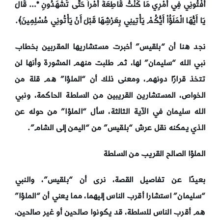
أَفْتُونِي فِي أَمْرِي
مَا كُنْتُ قَاطِعَةً أَمْراً حَتَّى تَشْهَدُونِ *… قَالَ
يَا أَيُّهَا الْمَلَؤُاْ أَيُّكُمْ يَأْتِينِي بِعَرْشِهَا قَبْلَ أَنْ يَأْتُونِي مُسْلِمِينَ
﴾.
نجد هنا أن “بلقيس” أخبرت مستشاريها المقربين بخطاب
نبي الله “سليمان” لها، ثم طلبت منهم المشورة وأنها لن
تتخذ قرارًا دونهم، ومعنى ذلك أن “الملؤا” هم قلة من
الخواص، المستشارين القريبين من السلطة الحاكمة، ونبي
الله سليمان في الآية الثالثة، سأل “الملؤا” من حوله عن
الذي يمكنه نقل عرش “بلقيس” من “اليمن إلى الشام”.
الملؤا الصالح القريب من السلطة
بعيدًا عن تفاصيل القصة، نرى أن “بلقيس”، والنبي
“سليمان” استشارا أقرب الناس إليهما، مما يعني أن “الملؤا”
هم أقرب الناس للسلطة، قد يكونوا صالحين أو غير صالحين،