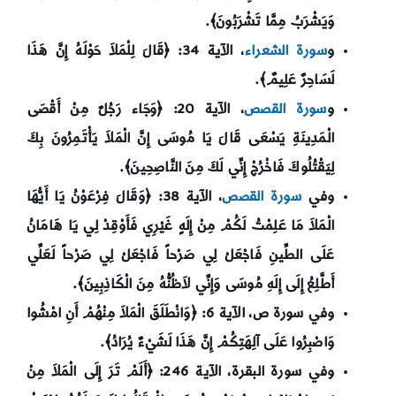
وَيَشْرَبُ مِمَّا تَشْرَبُونَ﴾.
و
سورة الشعراء
، الآية 34: ﴿
قَالَ لِلْمَلاَ حَوْلَهُ إِنَّ هَذَا
لَسَاحِرٌ عَلِيمٌ﴾.
و
سورة القصص
، الآية 20: ﴿
وَجَاء رَجُلٌ مِنْ أَقْصَى
الْمَدِينَةِ يَسْعَى قَالَ يَا مُوسَى إِنَّ الْمَلاَ يَأْتَمِرُونَ بِكَ
لِيَقْتُلُوكَ فَاخْرُجْ إِنِّي لَكَ مِنَ النَّاصِحِينَ﴾.
وفي
سورة القصص
، الآية 38: ﴿
وَقَالَ فِرْعَوْنُ يَا أَيُّهَا
الْمَلاَ مَا عَلِمْتُ لَكُمْ مِنْ إِلَهٍ غَيْرِي فَأَوْقِدْ لِي يَا هَامَانُ
عَلَى الطِّينِ فَاجْعَلْ لِي صَرْحاً فَاجْعَلْ لِي صَرْحاً لَعَلِّي
أَطَّلِعُ إِلَى إِلَهِ مُوسَى وَإِنِّي لاَظُنُّهُ مِنَ الْكَاذِبِينَ﴾.
وفي سورة ص، الآية 6: ﴿
وَانْطَلَقَ الْمَلاَ مِنْهُمْ أَنِ امْشُوا
وَاصْبِرُوا عَلَى آلِهَتِكُمْ إِنَّ هَذَا لَشَيْءٌ يُرَادُ﴾.
وفي سورة البقرة، الآية 246: ﴿
أَلَمْ تَرَ إِلَى الْمَلاَ مِنْ