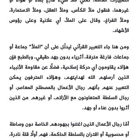
التعبيرات العامة، تعني ملأ شيء فارغ بماء أو هواء أو
غيرهما، فنقول ملأ الكأس، وملأ العقل، وملأ الاستمارة،
وملأ الفراغ، وقال
على الملأ، أي علانية وعلى رؤوس
الأشهاد.
ومن هنا جاء التعبير القرآني ليدلّل على أن “الملأ” جماعة أو
جماعات فارغة مترفة، أثرياء بدون جهد حقيقي، وبالطبع فإن
هؤلاء يقاومون أي حركة إصلاحية، فضلًا عن مقاومة الأنبياء
الذين أرسلهم الله لهدايتهم، وهؤلاء المترفون يمكن
التعبير عنهم بأنهم رجال الأعمال بالمصطلح المعاصر، أو
رجال السلطة المتعاونون مع الأزلام، أو غيرهم من الذين
أثروا بدون عناء أو جهد.
أمّا رجال الأعمال الذين اغتنوا بجهودهم الخاصة دون وساطة
أو محسوبية أو اقتران بالسلطة الحاكمة، فهم أولًا قلة نادرة،