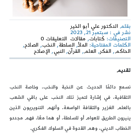
بقلم
الدكتور علي أبو الخير
نشر في : سبتمبر 21, 2023
on
التصنيفات:
كتابات
,
مقالات
التعليقات 0
النخب
الكلمات المفتاحية:
الملأ
,
السلطة
,
النخب
,
الصلاح
,
الإنسانية
الحاكم
,
الفكر
,
العلم
,
القرآن
,
النبي
,
الإصلاح
…
بين
الملأ
تقديم
البشري
والملأ
نسمع دائمًا الحديث عن النخبة والنخب، وخاصة النخب
الملائكي
الثقافية، في إشارة لتميز تلك النخب على باقي الشعب
بالعلم الغزير والثقافة الواسعة، وأنهم التنويريون الذين
ينيرون الطريق للعوام أو للسلطة، أو هما معًا، فهم مجددو
الخطاب الديني، وهم القدوة في السلوك الفكري.