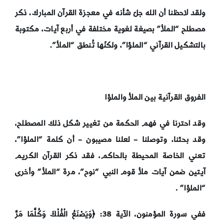
ولقد لاحظنا أن الله جلّ شأنه في معجزة القرآن المبارك، ذكر
مصطلح “الملأ” بصيغة لغوية مختلفة في أربع آيات، مكتوبة
بالتشكيل القرآني “الملؤا”، ولكنّها تُنطق “الملأ”.
الفروق القرآنية بين الملأ والملؤا
وقد احترنا في فهم الحكمة من تغيير شكل ذلك المصطلح،
وقد بحثنا، وتوصلنا – لعلنا مصيبون – أن كلمة “الملؤا”،
تعني الخاصة المحيطة بالحاكم، فقد ذكر القرآن الكريم
آيتين ضمن آيات ملأ قوم النبي “نوح”، مرة “الملأ” وأخرى
“الملؤا” .
ففي سورة المؤمنون، الآية 38: ﴿
وَيَصْنَعُ الْفُلْكَ وَكُلَّمَا مَرَّ