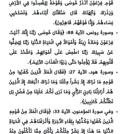
قَوْمِ فِرْعَوْنَ أَتَذَرُ مُوسَى وَقَوْمَهُ لِيُفْسِدُوا فِي الأرْضِ
وَيَذَرَكَ وَآلِهَتَكَ قَالَ سَنُقَتِّلُ أَبْنَاءهُمْ وَنَسْتَحْيِي
نِسَاءهُمْ وَإِنَّا فَوْقَهُمْ قَاهِرُونَ﴾.
وسورة يونس، الآية 88: ﴿
وَقَالَ مُوسَى رَبَّنَا إِنَّكَ آتَيْتَ
فِرْعَوْنَ وَمَلاَهُ زِينَةً وَأَمْوَالاً فِي الْحَيَاةِ الدُّنْيَا رَبَّنَا لِيُضِلُّوا
عَنْ سَبِيلِكَ رَبَّنَا اطْمِسْ عَلَى أَمْوَالِهِمْ وَاشْدُدْ عَلَى
قُلُوبِهِمْ فَلاَ يُؤْمِنُوا حَتَّى يَرَوُا الْعَذَابَ الألِيمَ﴾.
وسورة هود، الآية 27: ﴿
فَقَالَ الْمَلاَ الَّذِينَ كَفَرُوا مِنْ
قَوْمِهِ مَا نَرَاكَ إِلاَ بَشَراً مِثْلَنَا وَمَا نَرَاكَ اتَّبَعَكَ إِلاَ الَّذِينَ
هُمْ أَرَاذِلُنَا بَادِيَ الرَّأْيِ وَمَا نَرَى لَكُمْ عَلَيْنَا مِنْ فَضْلٍ بَلْ
نَظُنُّكُمْ كَاذِبِينَ﴾.
وفي سورة المؤمنون، الآية 33: ﴿
وَقَالَ الْمَلاَ مِنْ قَوْمِهِ
الَّذِينَ كَفَرُوا وَكَذَّبُوا بِلِقَاءِ الآَخِرَةِ وَأَتْرَفْنَاهُمْ فِي الْحَيَاةِ
الدُّنْيَا مَا هَذَا إِلاَ بَشَرٌ مِثْلُكُمْ يَأْكُلُ مِمَّا تَأْكُلُونَ مِنْهُ