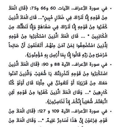
في سورة الأعراف، الآيات 60 و66 و75: ﴿
قَالَ الْمَلاَ
مِنْ قَوْمِهِ إِنَّا لَنَرَاكَ فِي ضَلاَلٍ مُبِينٍ*… قَالَ الْمَلاَ الَّذِينَ
كَفَرُوا مِنْ قَوْمِهِ إِنَّا لَنَرَاكَ فِي سَفَاهَةٍ وَإِنَّا لَنَظُنُّكَ مِنَ
الْكَاذِبِينَ * … قَالَ الْمَلاَ الَّذِينَ اسْتَكْبَرُوا مِنْ قَوْمِهِ
لِلَّذِينَ اسْتُضْعِفُوا لِمَنْ آمَنَ مِنْهُمْ أَتَعْلَمُونَ أَنَّ صَالِحاً
مُرْسَلٌ مِنْ رَبِّهِ قَالُوا إِنَّا بِمَا أُرْسِلَ بِهِ مُؤْمِنُونَ﴾.
في سورة الأعراف، الآية 88 و 90: ﴿
قَالَ الْمَلاَ الَّذِينَ
اسْتَكْبَرُوا مِنْ قَوْمِهِ لَنُخْرِجَنَّكَ يَا شُعَيْبُ وَالَّذِينَ آمَنُوا
مَعَكَ مِنْ قَرْيَتِنَا أَوْ لَتَعُودُنَّ فِي مِلَّتِنَا قَالَ أَوَلَوْ كُنَّا
كَارِهِينَ *… وَقَالَ الْمَلاَ الَّذِينَ كَفَرُوا مِنْ قَوْمِهِ لَئِنِ
اتَّبَعْتُمْ شُعَيْباً إِنَّكُمْ إِذاً لَخَاسِرُونَ﴾.
في سورة الأعراف، الآية 109 و 127: ﴿
قَالَ الْمَلاَ مِنْ
قَوْمِ فِرْعَوْنَ إِنَّ هَذَا لَسَاحِرٌ عَلِيمٌ *… وَقَالَ الْمَلاَ مِنْ