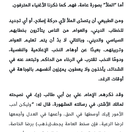
أما “الملأ” بصورة عامة، فهم كما ذكرنا الأغنياء المترفون.
ومن الطبيعي أن يتصدّى الملأ لأي حركة إصلاح، أو أي تجديد
للخطاب الديني، والعوام من الناس يتأثرون بخطابهم
السياسي والديني، وبالتالي لا بدّ أن يتم تعليم العوام
وتربيتهم، بعيدًا عن أوهام النخب الإعلامية والنفسية،
ودومًا النخب تقترب في الرخاء من الحاكم وتبتعد عنه في
الشدائد، يأخذون ولا يعطون، يميّزون أنفسهم بالوجاهة في
أوقات الرغد.
وقد ذكرهم الإمام علي بن أبي طالب (ع)، في نصيحته
لمالك الأشتر، في رسالته المشهورة، قال له: “
وليكن أحب
الأمور إليك أوسطها في الحق، وأعمها في العدل وأجمعها
لرضا الرعية، فإن سخط العامة يجحف(يذهب) برضا الخاصة،