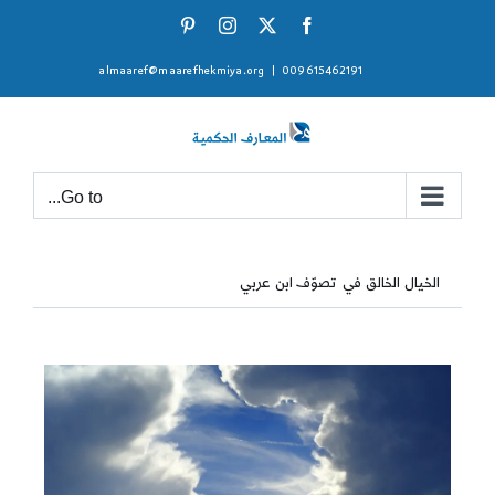
Ski
Pinterest
Instagram
Facebook
X
t
almaaref@maarefhekmiya.org
|
009615462191
conten
Go to...
الخيال الخالق في تصوّف ابن عربي