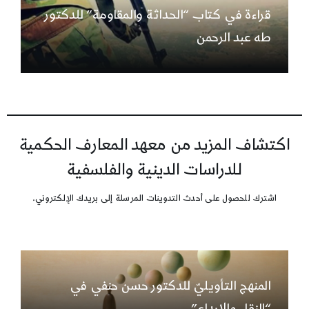
قراءة في كتاب “الحداثة والمقاومة” للدكتور
طه عبد الرحمن
اكتشاف المزيد من معهد المعارف الحكمية
للدراسات الدينية والفلسفية
اشترك للحصول على أحدث التدوينات المرسلة إلى بريدك الإلكتروني.
المنهج التأويليّ للدكتور حسن حنفي في
“النقل والإبداع”