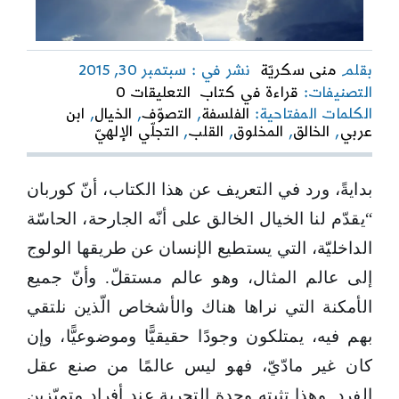
بقلم
منى سكريّة
نشر في : سبتمبر 30, 2015
on
التصنيفات:
قراءة في كتاب
التعليقات 0
الخيال
الكلمات المفتاحية:
الفلسفة
,
التصوّف
,
الخيال
,
ابن
الخالق
عربي
,
الخالق
,
المخلوق
,
القلب
,
التجلّي الإلهيّ
في
تصوّف
ابن
بدايةً، ورد في التعريف عن هذا الكتاب، أنّ كوربان
عربي
“يقدّم لنا الخيال الخالق على أنّه الجارحة، الحاسّة
الداخليّة، التي يستطيع الإنسان عن طريقها الولوج
إلى عالم المثال، وهو عالم مستقلّ. وأنّ جميع
الأمكنة التي نراها هناك والأشخاص الّذين نلتقي
بهم فيه، يمتلكون وجودًا حقيقيًّا وموضوعيًّا، وإن
كان غير مادّيّ، فهو ليس عالمًا من صنع عقل
الفرد. وهذا تثبته وحدة التجربة عند أفراد متميّزين