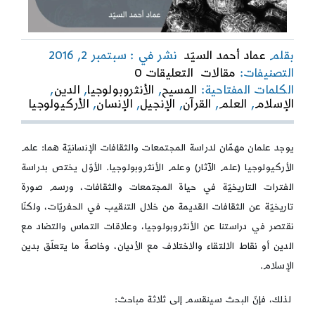
بقلم
عماد أحمد السيّد
نشر في : سبتمبر 2, 2016
on
التصنيفات:
مقالات
التعليقات 0
دراسة
الكلمات المفتاحية:
المسيح
,
الأنثروبولوجيا
,
الدين
,
الأنثروبولوجيا
الإسلام
,
العلم
,
القرآن
,
الإنجيل
,
الإنسان
,
الأركيولوجيا
من
وجهة
نظر
يوجد علمان مهمّان لدراسة المجتمعات والثقافات الإنسانيّة هما: علم
الدين
الأركيولوجيا (علم الآثار) وعلم الأنثروبولوجيا. الأوّل يختص بدراسة
الفترات التاريخيّة في حياة المجتمعات والثقافات، ورسم صورة
تاريخيّة عن الثقافات القديمة من خلال التنقيب في الحفريّات، ولكنّا
نقتصر في دراستنا عن الأنثروبولوجيا، وعلاقات التماس والتضاد مع
الدين أو نقاط الالتقاء والاختلاف مع الأديان، وخاصةً ما يتعلّق بدين
الإسلام.
لذلك، فإنّ البحث سينقسم إلى ثلاثة مباحث: