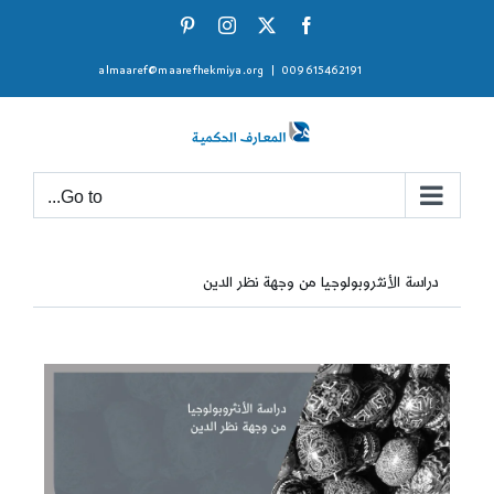
Ski
Pinterest
Instagram
Facebook
X
t
almaaref@maarefhekmiya.org
|
009615462191
conten
Go to...
دراسة الأنثروبولوجيا من وجهة نظر الدين