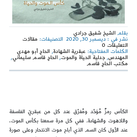
بقلم
الشيخ شفيق جرادي
نشر في : ديسمبر 30, 2020
التصنيفات:
مقالات
on
التعليقات 0
تجليات
الكلمات المفتاحية:
عبقرية الشهادة
,
الحاج أبو مهدي
عبقرية
المهندس
,
جدلية الحياة والموت
,
الحاج قاسم سليماني
,
الشهادة
مكتب الحاج قاسم
في
جدلية
الموت
والحياة:
كأس
الموت
والحياة.
الكأس رمزٌ مُوَحِّد ومُفرِّق عند كل من عبقريّ الفلسفة
واللاهوت والشهادة. ففي كل مرة سمعنا بكأس الموت،
عند الأول كان السم الذي أباح موت الانتحار وعلى صورة