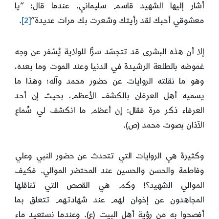
أشار إليها الشهيد قاسم سليماني. عندما قال: “يا
معشوقي أحبك لقد رأيتك وشعرت بك مرات عديدة”
[2]
.
إلا أن هذه البشرى قد تتجسّد سرًّا للولاية يُسْفر عن وجه
غموضه بالطلعة الرشيدة في الدنيا وعند الموت وما بعده،
وهو ما نقلته الروايات عن حضور محمد وآله؛ وهذا ما
يسميه أهل العرفان بالكشف الأعظم، بحيث إن أحد
العرفاء ذكر مرة فقال: إن أعظم ما انكشف لي سُماع
الآذان بصوت محمد (ص).
وكثيرة هي الروايات التي تتحدث عن حضور النبي وعلي
وفاطمة والحسن والحسين عند المحتضر الموالي. فكيف
الموالي الشهيد؟! وكم هي القصص التي تناقلها
المجاهدون عن إخوان لهم عند شهادتهم تتعلق بما
أفصحوا به من رؤية أهل البيت (ع). وعندما نستعيد ماء