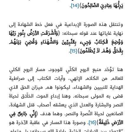
يَرِثُهَا عِبَادِيَ الصَّالِحُونَ
﴾
[14]
.
وتنتقل هذه الصورة الإبداعية في فعل خط الشهادة إلى
نهاية غاياتها عند قوله سبحانه: ﴿
وَأَشْرَقَتِ الأرْضُ بِنُورِ رَبِّهَا
وَوُضِعَ الْكِتَابُ وَجِيء بِالنَّبِيِّينَ وَالشُّهَدَاءِ وَقُضِيَ بَيْنَهُمْ
بِالْحَقِّ وَهُمْ لاَ يُظْلَمُونَ
﴾
[15]
.
هنا توُحّد منبع الروح الكلّي للوجود، مسار الروح الكلي
للعالم من الكلام الإلهي، وآيات الكتاب إلى صراطية
الهداية للنبيين والشهداء، ليكونوا هم ميزان الحق الذي
قضى به المولى سبحانه. وهنا إبداع الموت الخلّاق لحياة
النصر والبشارة والعدل الذي يعشقه أصحاب قتل الشهادة،
الصانعين لحياة النُصرة والنصر. وهما هدف ﴿
إِنِّي جَاعِلٌ فِي
الأرْضِ خَلِيفَةً
﴾
[16]
. وصورة هذا المسار في عاقبة الآخرة هو
“التوحّد بين الإرادات الخيِّرة، بإرادة الله سبحانه؛ بل وتمام