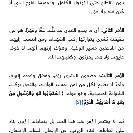
دون انقطاع حتى الارتواء الكامل، ويغمرها الفرح الذي لا
حُزن فيه ولا حَزَن.
الأمر الثاني
: أن ما يبدو للعيان قد خَلَّفَ غمًّا وقهرًا، هو في
حقيقته بُشرى يتوارثها ركب الشهداء، ومن انتسب إليهم
من اللاحقين مسير الولاية، وهؤلاء إرثهم أنهم لا خوف
عليهم ولا هم يحزنون، وكفيلهم الله.
الأمر الثالث
: مضمون البشرى رزق، وفضلٌ ونعمة إلهية،
وأجرٌ لا يضيع لكل من آمن بمسير الولاية، والتحق بركب
الشهادة الحسينية. وهو قوله: ﴿
اسْتَجَابُوا للهِ وَالرَّسُولِ مِنْ
بَعْدِ مَا أَصَابَهُمُ الْقَرْحُ
﴾
[5]
.
ثم لا يقتصر الأمر عند هذا الحد، بل يتعاظم الأجر، بناء
على تعاظم البناء الروحي من الإيمان، لمقام الإحسان،