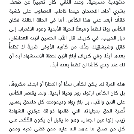
مشهدية مسرحية. وعند الثاني كان تعبيرًا عن ضعف
بشري أمام الامتحان حينما خاطب المصلوب على خشبة
قائلًا: أبعد عني هذا الكأس. أما في الحالة الثالثة فكان
الكأس رواءً للظمأ ومبعثًا للحياة الأبدية وعود الاغتراب إلى
ديار الحبيب. في كربلاء قال الأب الحسين لابنه العطشان،
قاتِل وسَيَسْقِيَكَ جدُّك من كأسِه الأوفى شربةً لا تظمأُ
بعدها أبدًا. وفي كربلاء أبلغ الابن لحظة الاستشهاد أباه أن
لك عند جدي كأسًا لن تظمأ بعده أبدًا.
هذه المرة لم يكن الكأس سمًّا أو انتحارًا أو ابتلاء مكروهًا،
بل كان الكأس ارتواء روح وحياة أبدية. ولم يقتصر الكأس
على الابن والآب، بل بلغ رِواه وديمومته كل ملتحق بمسير
نُصرة الحق بتجلياته التي قالتها ذواقة عبقري الشهادة
زينب إنها عين الجمال. وهو ما يقبل أن يكون الحُكم على
كل من صدق ما عاهد الله عليه ممن قضى نحبه وممن