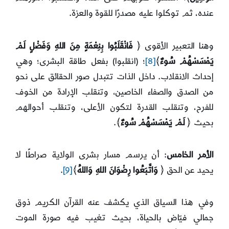
عنده، ثم توكلوا عليه مصدرًا للقوة والعزة.
وهنا التعبير الأقوى ﴿
فَانْقَلَبُوا بِنِعْمَةٍ مِنَ اللهِ وَفَضْلٍ لَمْ
يَمْسَسْهُمْ سُوءٌ
﴾
[8]
؛ (انقلبوا) بفعل طاقة البشرى؛ وهي
إحداث الانقلاب. داخل الذات تتبدل صور الحقائق على نحو
من الصدق والصفاء الخاصين، وتنقلب الإرادة من الخوف
للفرح، وتنقلب القدرة لتكون الأعلى، وتنقلب أحوالهم
بحيث ﴿
لَمْ يَمْسَسْهُمْ سُوءٌ
﴾.
الأمر الخامس
: أن يرسم مسار بشرى الولاية صراطًا لا
يحيد عن الحق ﴿
وَاتَّبَعُوا رِضْوَانَ اللهِ وَاللهُ
﴾
[9]
.
وفي هذا السياق الذي يكشف عنه القرآن الكريم ذوق
جمالي فيّاض بالحياة، بحيث تغيب فيه صورة الموت