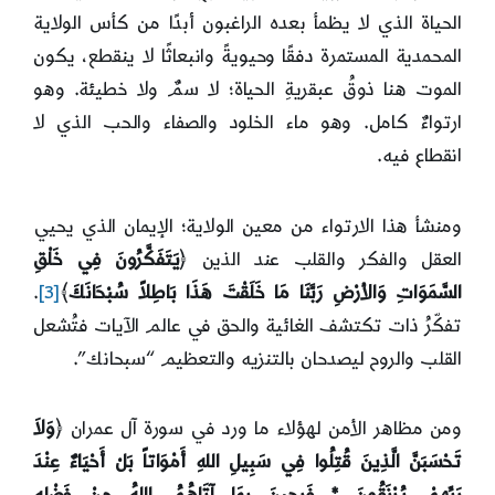
الحياة الذي لا يظمأ بعده الراغبون أبدًا من كأس الولاية
المحمدية المستمرة دفقًا وحيويةً وانبعاثًا لا ينقطع، يكون
الموت هنا ذوقُ عبقريةِ الحياة؛ لا سمٌ ولا خطيئة. وهو
ارتواءٌ كامل. وهو ماء الخلود والصفاء والحب الذي لا
انقطاع فيه.
ومنشأ هذا الارتواء من معين الولاية؛ الإيمان الذي يحيي
العقل والفكر والقلب عند الذين ﴿
يَتَفَكَّرُونَ فِي خَلْقِ
السَّمَوَاتِ وَالأرْضِ رَبَّنَا مَا خَلَقْتَ هَذَا بَاطِلاً سُبْحَانَكَ
﴾
[3]
.
تفكّرُ ذات تكتشف الغائية والحق في عالم الآيات فتُشعل
القلب والروح ليصدحان بالتنزيه والتعظيم “سبحانك”.
ومن مظاهر الأمن لهؤلاء ما ورد في سورة آل عمران ﴿
وَلاَ
تَحْسَبَنَّ الَّذِينَ قُتِلُوا فِي سَبِيلِ اللهِ أَمْوَاتاً بَلْ أَحْيَاءٌ عِنْدَ
رَبِّهِمْ يُرْزَقُونَ * فَرِحِينَ بِمَا آتَاهُمُ اللهُ مِنْ فَضْلِهِ