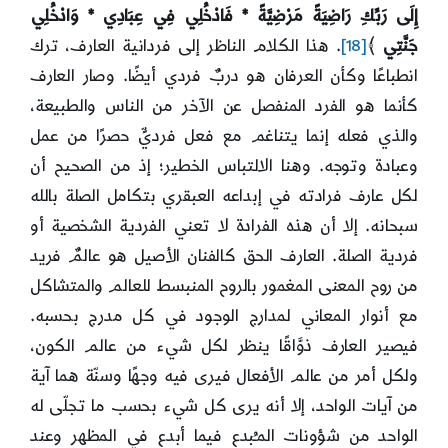
إِلَى رَبِّكِ رَاضِيَةً مَرْضِيَّةً * فَادْخُلِي فِي عِبَادِي * وَادْخُلِي
جَنَّتِي
﴾
[18]
. هذا الكلام الناظر إلى فردانية العارف، ترك
انطباعًا وكأن العرفان هو دربٌ فردي أيضًا. وصار العارف
كأنما هو الفرد المنفصل عن الآخر من الناس والطبيعة،
والذي فعله إنما يتناغم مع فعل فرديٍّ حصرًا من عمل
وعبادة وتوجه. وهنا الالتباس الخطير؛ إذ من الصحيح أن
لكل عارف فرادته في إبداعه العبقري بتكامل الصلة بالله
سبحانه. إلا أن هذه الفرادة لا تعني الفردية الشخصية أو
فردية الصلة. العارف الحق كالفنان الأصيل هو عالمٌ فريد
من روح المعنى المغمور بالروح المنبسط للعالم والمتشاكل
مع أنوار المعاني لمدارج الوجود في كل مدرج بحسبه.
فيصير العارف ذوَّاقًا ينظر لكل شيء من عالم الكون،
ولكل أمر من عالم الأفعال فيرى فيه وجهًا وسنّة هما آية
من آيات الواحد، إلا أنه يرى كل شيء بحسب ما تجلّى له
الواحد من شؤونات المـُبدع فيما أبدع في المظهر وعند