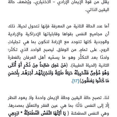
يقلّل من قوة الإيمان الإرادي – الاختياري، ويُضعف حالة
اليقين الذاتي.
أما عند الحالة الثانية من المعرفة فإنها تتحول لحياة. ذلك
أن مجاميع النفس بقواها وقابلياتها الإدراكية والإرادية
والوجدية كلها تتوحد مع الإرادة لتكون بما هي تجلياتِ
الروح، على تمامٍ من الوفاق. ليصبح الواحد الذي تكثّر؛
واحدًا بعد التكثُّر وهو ما يسمّيه أهل العرفان بالفطرة
الثانية (الحياة الطيبة). ﴿
مَنْ عَمِلَ صَالِحاً مِنْ ذَكَرٍ أَوْ أُنْثَى
وَهُوَ مُؤْمِنٌ فَلَنُحْيِيَنَّهُ حَيَاةً طَيِّبَةً وَلَنَجْزِيَنَّهُمْ أَجْرَهُمْ بِأَحْسَنِ
مَا كَانُوا يَعْمَلُونَ
﴾
[17]
.
لذا، تصبح حالة اليقين وحالة الإيمان واحدة ولا يعود النظر
إلّا إلى النفس ذاتًا؛ بما هي عين الفقر والتعلّق بمصدرها.
وهي النفس المطمئنة ﴿
يَا أَيَّتُهَا النَّفْسُ الْمُطْمَئِنَّةُ * ارْجِعِي