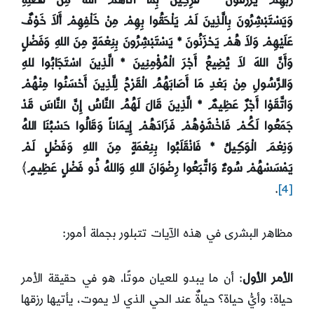
وَيَسْتَبْشِرُونَ بِالَّذِينَ لَمْ يَلْحَقُوا بِهِمْ مِنْ خَلْفِهِمْ أَلاَ خَوْفٌ
عَلَيْهِمْ وَلاَ هُمْ يَحْزَنُونَ
* يَسْتَبْشِرُونَ بِنِعْمَةٍ مِنَ اللهِ وَفَضْلٍ
وَأَنَّ اللهَ لاَ يُضِيعُ أَجْرَ الْمُؤْمِنِينَ * الَّذِينَ اسْتَجَابُوا للهِ
وَالرَّسُولِ مِنْ بَعْدِ مَا أَصَابَهُمُ الْقَرْحُ لِلَّذِينَ أَحْسَنُوا مِنْهُمْ
وَاتَّقَوْا أَجْرٌ عَظِيمٌ * الَّذِينَ قَالَ لَهُمُ النَّاسُ إِنَّ النَّاسَ قَدْ
جَمَعُوا لَكُمْ فَاخْشَوْهُمْ فَزَادَهُمْ إِيمَاناً وَقَالُوا حَسْبُنَا اللهُ
وَنِعْمَ الْوَكِيلُ * فَانْقَلَبُوا بِنِعْمَةٍ مِنَ اللهِ وَفَضْلٍ لَمْ
يَمْسَسْهُمْ سُوءٌ وَاتَّبَعُوا رِضْوَانَ اللهِ وَاللهُ ذُو فَضْلٍ عَظِيمٍ
﴾
.
[4]
مظاهر البشرى في هذه الآيات تتبلور بجملة أمور:
الأمر الأول
: أن ما يبدو للعيان موتًا، هو في حقيقة الأمر
حياة؛ وأيُّ حياة؟ حياةٌ عند الحي الذي لا يموت، يأتيها رزقها