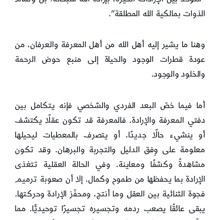
الذوات بمالكية الله المطلقة”.
وهنا ما يشير إليه أهل الله من أهل المعرفة والعرفان، من
عودة قطرات الوجود والحياة إلى منبع حوض الرحمة
والخلود والوجود.
أما فيما خصّ البعد الفردي والشخصي فإنه يتكامل بين
دفتي المعرفة والإرادة. فالمعرفة قد تكون عقلًا يكتشف
أو ينشيء حالًا جديدًا، أو يتصرف بالمعطيات ليحيلها
معلومة على وِفق الدليل والتجربة والبرهان. وقد تكون
مشاهدةً وكشفًا ومعاينة. وفي الحالة العقلية تتغذى
الإرادة بما يحفظها من طموح وكمال. إلا أن صعوبة ترميم
فجوة الثنائية بين العقل وما أنتج، ومحفّز الإرادة وحركتها.
يبقى عائقًا يصعب ردمه وتجسيره تجسيرًا توحيديًّا. مما