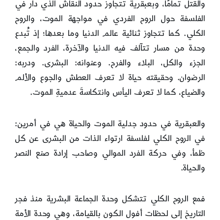
والقتل تمامًا، وبعبقرية تتجاوز حدود النقاش الذي دار في
الفلسفة حول الروح الفردي في مواجهة الموت، والروح
الكلي. كما تتجاوز ثنائية عالم الدنيا وما بعدها؛ إذ تُبدع
وحدة من مسار تتآلف فيه الدنيا والآخرة، الفرد والجمع،
الجزء والكل، البلاء والفرح. وعنوانه: البشرى. ودربه:
الرضوان. وحقيقته حياة لا تعرف العطش والجوع والألم
والضياع، كما لا تعرف اليأس وانتكاسةَ عدميةِ الموت.
والعبقرية في حدود جدلية الموت والحياة هي في أمرين:
في الروح الكلي لفلسفة ارتواء الذات من البشرى عن كل
ظمأ، وفي حركة الفرد الموالي وصاحب إرادة صنع النصر
والحياة.
فمع الروح الكلي تتشكل وحدة الجماعة البشرية منذ فجر
التاريخ إلى لحظات أفول الكون بالقيامة، وهي وحدة الأمة