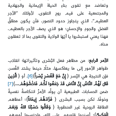
وتعاضد مع تقوى بناءِ الحياة الإيمانية والجهادية
والمجتمعية على قيم روح التقوى. لأولئك “الأجر
العظيم”، الذي يتجاوز حدود التصور، فأن يكون مطلقُ
الفضلِ والجودِ والإحسانِ؛ هو الذي يصف الأجر بالعظيم،
فهذا يعني استبشروا يا أيّها الولاية والتقوى بما لا تعقلون
مداه.
الأمر الرابع
: من مظاهر فعل البُشرى وتأثيراتها؛ انقلاب
ظواهر الأمور إلى ما يعاكسها، مثلًا حينما يشتد العُسر،
فإن النتيجة هي اليُسر ﴿
إِنَّ مَعَ الْعُسْرِ يُسْراً
﴾
[6]
. أو ﴿
الَّذِينَ
قَالَ لَهُمُ النَّاسُ إِنَّ النَّاسَ قَدْ جَمَعُوا لَكُمْ فَاخْشَوْهُمْ…
﴾
[7]
ضمن الحسابات الطبيعية أن يولِّد الأمرُ انتكاسةً نفسيةً
وخوفًا، لكن بسبب البشرى ﴿
فَزَادَهُمْ إِيمَاناً
﴾؛ أعطاهم
الطاقة الروحية غير المنظورة ﴿
وَقَالُوا حَسْبُنَا اللهُ وَنِعْمَ
الْوَكِيلُ
﴾؛ أسندوا قلوبهم على الله، واحتسبوا أمورهم