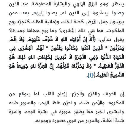
ينتظر. وهو الرزق الإلهي والبشارة المحفوظة عند الذين
وصلوا ليسأدوها إلى الذين لم يصلوا إليهم بعد. ممن
يريدون جعل الأرض كجنة الخلد، وزمانية المـُلك كتجرّد روح
الملكوت. فما هي تلك البُشرى؟ وما روح معناها ومداها؟
يقول تعالى: ﴿
أَلاَ إِنَّ أَوْلِيَاء اللهِ لاَ خَوْفٌ عَلَيْهِمْ وَلاَ هُمْ
يَحْزَنُونَ * الَّذِينَ آمَنُوا وَكَانُوا يَتَّقُونَ * لَهُمُ الْبُشْرَى فِي
الْحَيَاةِ الدُّنْيَا وَفِي الآَخِرَةِ لاَ تَبْدِيلَ لِكَلِمَاتِ اللهِ ذَلِكَ هُوَ
الْفَوْزُ الْعَظِيمُ * وَلاَ يَحْزُنْكَ قَوْلُهُمْ إِنَّ الْعِزَّةَ للهِ جَمِيعاً هُوَ
السَّمِيعُ الْعَلِيمُ
﴾
[1]
.
إن الخوف والفزع والجزع، إزعاج القلب لما يتوقع من
المكروه، والأمن ضده. والحزن غلظ الهم، والسرور ضده
والبشرى الخبر مما يظهر سروره في بشرة الوجه. والعزة
شدة الغلبة، والعزيز من قوي حضوره ووجوده.