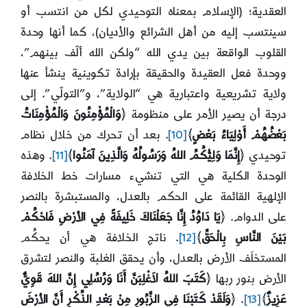
العقدية؛ (الإسلام بمعناه التوحيدي لكل من انتسب أو
سينتسب إليه من أهل الشرائع والأديان)، كما أنها وحدة
القلوب الواقعة بين يدي الله “ولكن الله ألّف بينهم”،
ووحدة فعل العقيدة والحقيقة بإرادة تكوينية ينشأ عنها
ولاية تشريعية واعتبارية هي “الولاية”، و”التولّي”. إلى
درجة أن يصير الأمر على منظومة ﴿
وَالْمُؤْمِنُونَ وَالْمُؤْمِنَاتُ
بَعْضُهُمْ أَوْلِيَاءُ بَعْضٍ
﴾
[10]
. بعد أن تحرك من خلال نظام
توحيدي ﴿
إِنَّمَا وَلِيُّكُمُ اللهُ وَرَسُولُهُ وَالَّذِينَ آمَنُوا
﴾
[11]
. وهذه
الوحدة الكلية هي التي تنشيء مسارات خط الخلافة
الإلهية القائمة على الحكم بالعدل، والمستبشرة بالنصر
على الدوام. ﴿
يَا دَاوُدُ إِنَّا جَعَلْنَاكَ خَلِيفَةً فِي الأرْضِ فَاحْكُمْ
بَيْنَ النَّاسِ بِالْحَقِّ
﴾
[12]
. ناتج الخلافة هي أن يحكُم
المستخلَف الأرض بالعدل، وأن يحقق الغلبة والنصر لتشرق
الأرض بنور ربها ﴿
كَتَبَ اللهُ لاَغْلِبَنَّ أَنَا وَرُسُلِي إِنَّ اللهَ قَوِيٌّ
عَزِيزٌ
﴾
[13]
. ﴿
وَلَقَدْ كَتَبْنَا فِي الزَّبُورِ مِنْ بَعْدِ الذِّكْرِ أَنَّ الأرْضَ