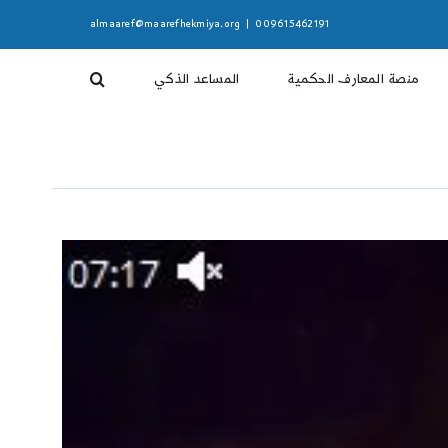
almaaref@maarefhekmiya.org
|
009615462191
منصة المعارف الحكمية
المساعد الذكي