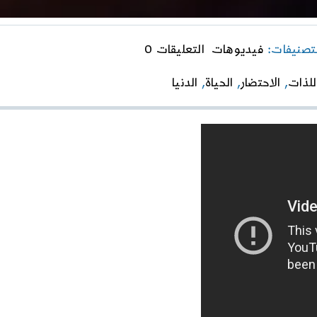
on
لتصنيفات:
فيديوهات
التعليقات 0
“هادم
اللّذات”
للذات
,
الاحتضار
,
الحياة
,
الدنيا
الدرس
الثاني
عشر