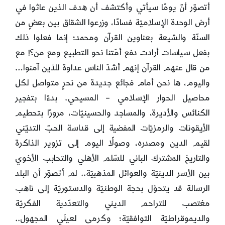
أتصوّر أنّ يومًا سيأتي وأكتشف أن هدف الذين عاثوا في
أرض الوحدة الإسلاميّة فسادًا، وزرعوا الشقاق بين بعضٍ من
السنّة والشيعة بعناوين القرآن ومحمد؛ إنما فعلوا ذلك
بفعل سياسات أرادت دفع أمّتنا نحو التطبيع ومع من؟! مع
من قال عنهم القرآن إنهم أشدّ الناس عداوة للذين آمنوا…
واليوم، ها نحن أمام فجائع جديدة من نحرٍ متواصل لكل
محاصيل الحوار الإسلامي – المسيحي. بدءًا بتفجير
الكنائس والأديرة، والمساجد والحسينيّات، مرورًا بتحطيم
الأيقونات والرمزيّات المفضية إلى قداسة الحبّ التديّني
لقيم الدين ومصدره، وصولًا اليوم إلى تزوير الذاكرة
والتاريخ المشترك الباني للسّلم الأهلي والتحابب الأخوي
بين الأسر الدينيّة والعوائل المذهبيّة.. لم أتصوّر أن البلد
الرسالة قد يتحوّل بحجة الوطنيّة والدستوريّة إلى ناهب
مغتصب للتراحم الديني والتعدّدية الفكريّة
والديموقراطيّة التوافقيّة؛ وكرمى لعينَي المجهول..