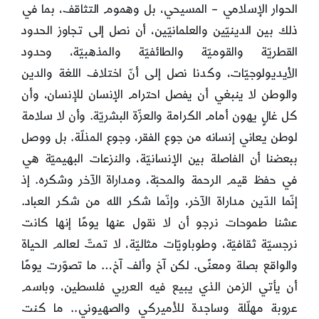
الحوار الإسلامي – المسيحي، بل وهموم التثاقف، بما في
ذلك بين الدينيّين والعلمانيّين، أن نصل إلى تجاوز الحدود
القطريّة والقوميّة والطائفيّة والمذهبيّة، وحدود
الأيديولوجيّات، وكدنا نصل إلى أنّ اختلاف اللغة والدين
والوطن لا ينبغي أن يفصل احترام الإنسان للإنسان، وأن
كل غالٍ يهون أمام الكرامة والعزّة البشريّة. وأن لا سلامة
لوطن يعاني إنسانه من جوع الفقر، وجوع المذلّة. بل ووصل
ببعضنا أن الفاصلة بين الإنسانيّة، والنزعات البهيميّة هي
في حفظ قيم الرحمة والمحبّة، ومداراة الآخر وشكره. إذ
إنّما الدّين مداراة الآخر، وإنّما شكر الله من شكر العباد.
عشنا طموحات نرجو أن لا نقول عنها يومًا إنها كانت
نرجسيّة ثقافيّة، وطوباويّات مثاليّة، لا تمتّ لعالم الحياة
والواقع بصلة ومعنًى. لكن آخ وألف آخ… ما تصوّرت يومًا
أن يأتي الزمن الذي يبيع فيه العربي فلسطين، وباسم
عروبة مهلّلة وساجدة للأميركي والصهيوني.. ما كنت