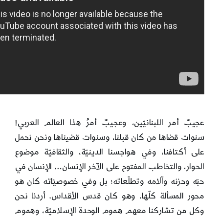
عجيبٌ أمر اللبنانيّين، وعجيبٌ أمرُ هذا العالم العربي!
سنوات قضاها من كان قبلنا، وسنوات قضيناها ونحن نحمل
على أكتافنا، وفي هواجسنا الدينيّة، والثقافيّة موضوع
الحوار، والتخاطب المفتوح على الآخر الإنسان… الإنسان في
حبّه وحزنه وآلامه وتطلّعاته؛ بل وفي خصوصيّاته كان هو
محور المسألة كلّها. وهو كان قدس الأقداس. أردنا نحن
وكل من تشاركنا معهم هموم الوحدة الإسلاميّة، وهموم