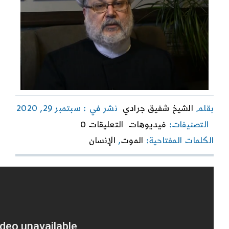
بقلم
الشيخ شفيق جرادي
نشر في : سبتمبر 29, 2020
on
التصنيفات:
فيديوهات
التعليقات 0
لن
الكلمات المفتاحية:
الموت
,
الإنسان
نموت
ولن
يموت
الإنسان
فينا