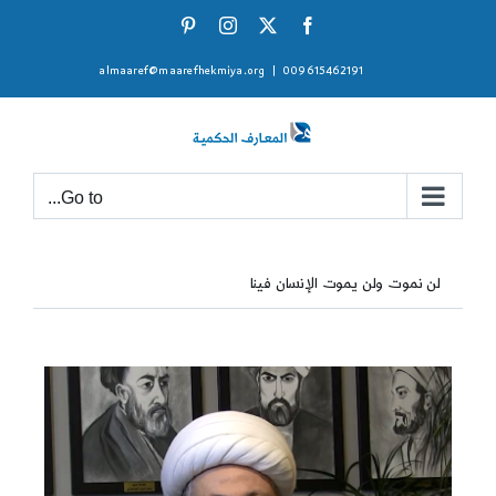
Ski
Pinterest
Instagram
Facebook
X
t
almaaref@maarefhekmiya.org
|
009615462191
conten
Go to...
لن نموت ولن يموت الإنسان فينا