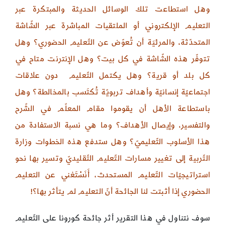
وهل استطاعت تلك الوسائل الحديثة والمبتكرة عبر
التعليم الإلكتروني أو الملتقيات المباشرة عبر الشّاشة
المتحدّثة، والمرئيَة أن تُعوّض عن التّعليم الحضوري؟ وهل
تتوفّر هذه الشّاشة في كل بيت؟ وهل الإنترنت متاح في
كل بلد أو قرية؟ وهل يكتمل التّعليم دون علاقات
اجتماعيّة إنسانيّة وأهداف تربويّة تُكتَسب بالمخالطة؟ وهل
باستطاعة الأهل أن يقوموا مقام المعلّم في الشّرح
والتفسير، وإيصال الأهداف؟ وما هي نسبة الاستفادة من
هذا الأسلوب التّعليميّ؟ وهل ستدفع هذه الخطوات وزارة
التّربية إلى تغيير مسارات التّعليم التّقليديّ وتسير بها نحو
استراتيجيّات التّعليم المستحدث، أَنَسْتَغني عن التعليم
الحضوري إذا أثبتت لنا الجائحة أنّ التعليم لم يتأثر بها؟!
سوف نتناول في هذا التقرير أثر جائحة كورونا على التّعليم