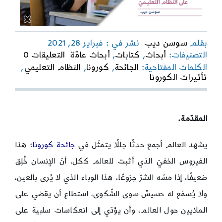
بقلم
سوسن ديب
نشر في : فبراير 28, 2021
on
التصنيفات:
أبحاث
,
كتابات
,
أبحاث عامّة
التعليقات 0
تأثيرات
الكلمات المفتاحية:
الجائحة
,
كورونا
,
النظام التعليمي
,
جائحة
تأثيرات الكورونا
كورونا
على
النّظام
التّعليم
المقدّمة.
يشهد العالم أجمع حدثًا جللًا يتمثّل في
جائحة كورونا
؛ هذا
الفيروس الخفيّ الذي أثبت للعالم ككل، أنّ الإنسان خُلِق
ضعيفًا، إذا مسّه الشرّ جزوعًا، هذا الوباء الذي لا يُرى بالعين،
ولا يُسمَع له حسيسٌ سوى الشّكوى، استطاع أن يقضي على
الملايين حول العالم، وأن يؤدّي إلى انعكاسات سلبية على