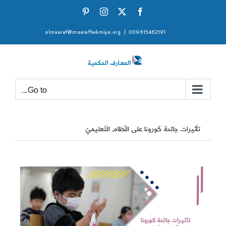
Ski
Pinterest
Instagram
Facebook
X
t
almaaref@maarefhekmiya.org
|
009615462191
conten
Go to...
تأثيرات جائحة كورونا على النّظام التّعليميّ