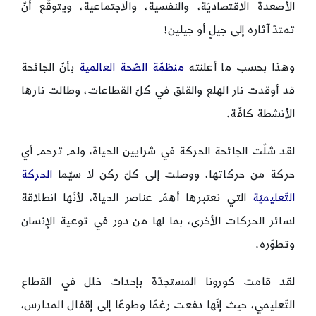
الأصعدة الاقتصاديّة، والنفسية، والاجتماعية، ويتوقّع أنّ
تمتدّ آثاره إلى جيلٍ أو جيلين!
وهذا بحسب ما أعلنته
منظمّة الصّحة العالمية
بأنّ الجائحة
قد أوقدت نار الهلع والقلق في كلّ القطاعات، وطالت نارها
الأنشطة كافّة.
لقد شلّت الجائحة الحركة في شرايين الحياة، ولم ترحم أي
حركة من حركاتها، ووصلت إلى كلّ ركن لا سيّما
الحركة
التّعليميّة
التي نعتبرها أهمّ عناصر الحياة، لأنّها انطلاقة
لسائر الحركات الأخرى، بما لها من دور في توعية الإنسان
وتطوّره.
لقد قامت كورونا المستجدّة بإحداث خلل في القطاع
التّعليمي، حيث إنّها دفعت رغمًا وطوعًا إلى إقفال المدارس،