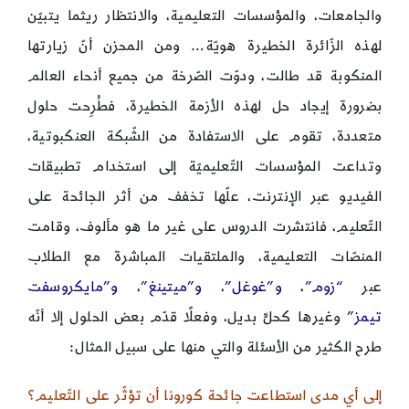
والجامعات، والمؤسسات التعليمية، والانتظار ريثما يتبيّن
لهذه الزّائرة الخطيرة هويّة… ومن المحزن أنّ زيارتها
المنكوبة قد طالت، ودوّت الصّرخة من جميع أنحاء العالم
بضرورة إيجاد حل لهذه الأزمة الخطيرة، فطُرِحت حلول
متعددة، تقوم على الاستفادة من الشّبكة العنكبوتية،
وتداعت المؤسسات التّعليميّة إلى استخدام تطبيقات
الفيديو عبر الإنترنت، علّها تخفف من أثر الجائحة على
التّعليم، فانتشرت الدروس على غير ما هو مألوف، وقامت
المنصّات التعليمية، والملتقيات المباشرة مع الطلاب
عبر
“زوم”، و”غوغل”، و”ميتينغ”، و”مايكروسفت
تيمز”
وغيرها كحلٍّ بديل، وفعلًا قدّم بعض الحلول إلا أنّه
طرح الكثير من الأسئلة والتي منها على سبيل المثال:
إلى أي مدى استطاعت جائحة كورونا أن تؤثّر على التّعليم؟