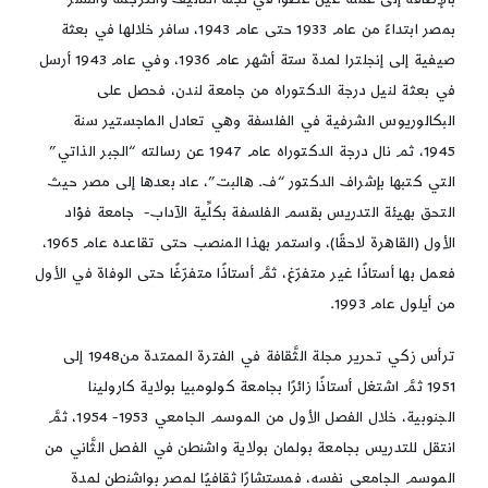
بمصر ابتداءً من عام 1933 حتى عام 1943، سافر خلالها في بعثة
صيفية إلى إنجلترا لمدة ستة أشهر عام 1936، وفي عام 1943 أرسل
في بعثة لنيل درجة الدكتوراه من جامعة لندن، فحصل على
البكالوريوس الشرفية في الفلسفة وهي تعادل الماجستير سنة
1945، ثم نال درجة الدكتوراه عام 1947 عن رسالته “الجبر الذاتي”
التي كتبها بإشراف الدكتور “ف. هالبت”، عاد بعدها إلى مصر حيث
التحق بهيئة التدريس بقسم الفلسفة بكلِّية الآداب- جامعة فؤاد
الأول (القاهرة لاحقًا)، واستمر بهذا المنصب حتى تقاعده عام 1965،
فعمل بها أستاذًا غير متفرّغ، ثمَّ أستاذًا متفرّغًا حتى الوفاة في الأول
من أيلول عام 1993.
ترأس زكي تحرير مجلة الثَّقافة في الفترة الممتدة من1948 إلى
1951 ثمَّ اشتغل أستاذًا زائرًا بجامعة كولومبيا بولاية كارولينا
الجنوبية، خلال الفصل الأول من الموسم الجامعي 1953- 1954، ثمَّ
انتقل للتدريس بجامعة بولمان بولاية واشنطن في الفصل الثَّاني من
الموسم الجامعي نفسه، فمستشارًا ثقافيًا لمصر بواشنطن لمدة