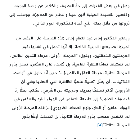
وصل في بعض الفترات إلى حدِّ التصوف والكلام عن وحدة الوجود،
وتفسير القصيدة العينية لابن سينا والدفاع عن المعجزة، ووصلت إلى
ذروتها من خلال بحثه الذي أعده للدكتوراه الجبر الذاتي.
ويعتبر الدكتور إمام عبد التفاح إمام هذه المرحلة على الرغم من
تميزها بطبيعتها الدينية الخاصة، إلا أنّها تحمل في نفسها بذور
المرحلتين اللاحقتين، ويقول: “المرحلة الأولى، مرحلة التدين الخالص،
لم تستبعد تمامًا النظرة العلمية، بل كانت، على العكس، تحمل بذور
المرحلة الثانية، مرحلة العقل الخالص،[…] حتى أنّه حاول في أواسط
الثلاثينات، أن يعلّل تعليلًا علميًّا الظاهرة التي لاحظها وهي أنّ
الأوروبيّ أكثر تمسّكًا بحريته وفرديته من الشرقيّ، فكتب بحثًا ردّ
فيه هذه الظاهرة إلى طبيعة التنفس في الهواء البارد والتنفس في
الهواء الدافئ أو الحار، ونوع الطعام الضروري[…]هذه المرحلة الأولى
لم تتضمن فحسب بذور المرحلة الثانية، بل تضمنت أيضًا بذور
المرحلة الثالثة”
[4]
.