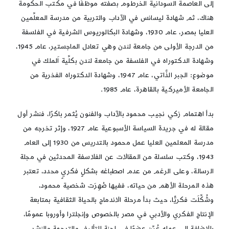
إلى العاصمة السودانية الخرطوم بصفته موظَّفًا في مكتب الحكومة
هناك، ثم شهادة ليسانس في الآداب والتربية من مدرسة المعلِّمين
العليا بمصر، عام 1930، وشهادة البكالوريوس الشرفية في الفلسفة
من الدرجة الأولى من جامعة لندن وهي تعادل الماجستير، عام 1945،
وشهادة الدكتوراه في الفلسفة من جامعة لندن بكلِّية اَلملك في
موضوع: الجبر الذَّاتي، عام 1947، وشهادة الدكتوراه الفخرية من
الجامعة الأميركية بالقاهرة، عام 1985.
بدأ اهتمام زكي نجيب محمود بالآداب والفنون يُثمر باكرًا، فنشر أول
مقالة له في جريدة السياسة الأسبوعية عام 1927، وإثر تخرجه من
مدرسة المعلمين العليا عمل محمود بالتدريس من 1930 إلى العام
1943، وكتب سلسلة من المقالات عن الفلاسفة المحدثين في مجلة
الرسالة، وعلى الرغم من عدم اصطباغه بشكلٍ فكريٍ محدد، تعتبر
هذه المرحلة الأهم من حياته، ففيها صُهِرَت شخصية محمود،
وشُكِّلَت فكريًّا، حيث بدأ مرحلة الاندماج بالحياة الثقافية بمتابعة
الإنتاج الفكري والأدبي في مصر بالخصوص وإنجلترا وأوروبا عمومًا،
بالإضافة إلى عمله عُيِّن عضوًا في لجنة التأليف والترجمة والنشر