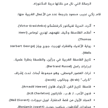
الرسالة التي نال من خلالها درجة الدكتوراه.
قام زكي نجيب محمود بترجمة عدد من الأعمال الغربية منها:
آثرت الحرية لفيكتور كرفتشنكو (Victor Kravichnko).
أعلام الفلاسفة وكيف نفهمهم لهنري توماس (Henri
Thomas).
رواية الأغنياء والفقراء لهربرت جورج ويلز (Herbert George
Wells).
تاريخ الفلسفة الغربية في جزأين، والفلسفة بنظرة علمية،
لبرتراند راسل (Bertrand Russel).
تراث العصور الوسطى، وهو مجموعة أبحاث تحت إشراف
“كراب” (Krab)، وجاكوب (Jacob).
فلسفة تاريخ الفن، لأرنولد هاوزر (Arnauld Hawser).
فنون الأدب، لـ هـ.ب. شارلتون (H.B.Charleton).
المجلد الأول من قصة الحضارة، لويل ديورانت (Weil Diorent).
محاورات أفلاطون، بنيامين جويت (Benjamin Jowett).