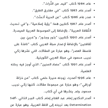
عام 1984 كتاب “قيم من التُّراث”.
أصدر عام 1985 كتاب “في مفترق الطرق”.
صدر عام 1986 كتاب “عن الحرية أتحدَّث”.
أصدر عام 1987 كتابين هما: “رؤية إسلامية”، و”في تحديث
الثَّقافة العربية”، بالإضافة إلى الموسوعة العربية الميسرة.
أصدر عام 1990 كتابين: “بذور وجذور”، و”عربيّ بين
ثقافتين” بالإضافة لإصدار مجلة العربي كتاب “نافذة على
فلسفة العصر”، وهو عبارة عن المقالات التي نشرها زكي
نجيب محمود في مجلة العربي الكويتية.
أصدر عام 1991 كتاب “حصاد السنين”، الذي أوجز فيه رحلته
العلمية.
عام 1996 أصدرت زوجته منيرة حلمي كتاب “من خزانة
أوراقي”؛ وهو عبارة عن مجموعة مقالات كتبها زكي نجيب
محمود، ولم ينشرها في أي كتاب.
أصدر الدكتور إمام عبد الفتاح إمام كتاب الجبر الذاتي Self-
Determination بعد ترجته إلى اللغة العربية، وهو عبارة عن