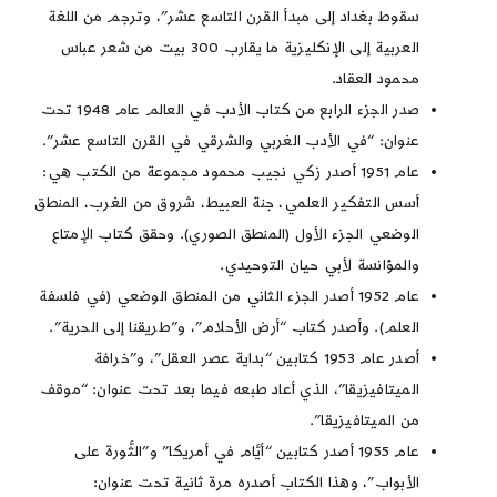
سقوط بغداد إلى مبدأ القرن التاسع عشر”، وترجم من اللغة
العربية إلى الإنكليزية ما يقارب 300 بيت من شعر عباس
محمود العقاد.
صدر الجزء الرابع من كتاب الأدب في العالم عام 1948 تحت
عنوان: “في الأدب الغربي والشرقي في القرن التاسع عشر”.
عام 1951 أصدر زكي نجيب محمود مجموعة من الكتب هي:
أسس التفكير العلمي، جنة العبيط، شروق من الغرب، المنطق
الوضعي الجزء الأول (المنطق الصوري). وحقق كتاب الإمتاع
والمؤانسة لأبي حيان التوحيدي.
عام 1952 أصدر الجزء الثاني من المنطق الوضعي (في فلسفة
العلم). وأصدر كتاب “أرض الأحلام”، و”طريقنا إلى الحرية”.
أصدر عام 1953 كتابين “بداية عصر العقل”، و”خرافة
الميتافيزيقا”، الذي أعاد طبعه فيما بعد تحت عنوان: “موقف
من الميتافيزيقا”.
عام 1955 أصدر كتابين “أيَّام في أمريكا” و”الثَّورة على
الأبواب”، وهذا الكتاب أصدره مرة ثانية تحت عنوان: