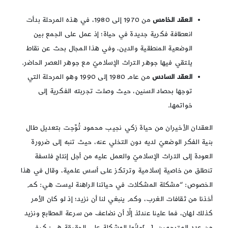
العقد الخامس
من 1970 إلى 1980، في هذه المرحلة بدأت
انعطافة فكرية جديدة في حياة؛ إذ عمل على الجمع بين
الوضعية المنطقية والدين، وفي هذا المجال بحث عن نقاط
يلتقي فيها جوهر التراث الإسلاميّ مع جوهر العصر الحاضر.
العقد السادس
من عام 1980 إلى 1990 وهو المرحلة التي
توجها بحصاد السنين، حيث وصلت تجربته الفكرية إلى
خواتمها.
العقدان الأخيران من حياة زكي نجيب محمود تُوِّجت بتعديل طال
بنية الفكر الوضعيّ لديه دون التخلي عنه، حيث تنبه إلى ضرورة
العودة إلى التراث الإسلاميّ والعمل عليه من أجل إنتاج فلسفة
تنطلق من خاصية إسلامية وترتكز على أسس علمية، وقال في هذا
الخصوص: “مشكلة المشكلات في حياتنا الراهنة ليست هي: كم
أخذنا من ثقافات الغرب، وكم ينبغي لنا أن نزيد؛ إذ لو كان الأمر
كذلك لهان، فما علينا عندئذ إلّا أن نضاعف من سرعة المطابع ونزيد
من عدد المترجمين، […]وإنّما المشكلة على الحقيقة هي: كيف