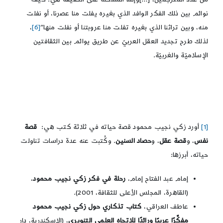
نوائم بين ذلك الفكر الوافد الذي بغيره يفلت منا عصرنا، أو نفلت
منه، وبين تراثنا الذي بغيره تفلت منا عروبتنا أو نفلت منها”
[6]
،
لذلك طرح تجديد العقل العربيّ عن طريق يوائم بين الثقافتين
الإسلاميّة والغربيّة.
[1]
أورد زكي نجيب محمود قصة حياته في ثلاثة كتب هي:
قصة
نفس
، و
قصة
عقل
، و
حصاد
السنين
. وكُتبت عنه عدة دراسات تناولت
حياته، أبرزها:
إمام عبد الفتاح إمام،
رحلة
في
فكر
زكي
نجيب
محمود
،
(القاهرة، المجلس الأعلى للثقافة، 2001).
عاطف العراقي،
كتاب
تذكاري حول زكي
نجيب
محمود
مفكِّرًا
عربيًا
ورائدًا
للاتجاه
العلمي
التنويري
، (الإسكندرية، دار