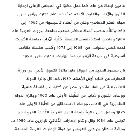
عامين ابتداءً من عام كما عمل عضوًا في المجلس الأعلى لرعاية
الفنون والآداب والعلوم الاجتماعية، منذ عام 1955، ورأس تحرير
مجلَّة الفكر المعاصر- وكان من أعضاء تأسيسها- من 1965 إلى
1969وتقلَّد منصب أستاذ محاضر منتدب بجامعة بيروت العربية عام
1964 ومنصب أستاذ بقسم الفلسفة، كلِّية الآداب بجامعة الكويت
لمدة خمس سنوات، من 1968 إلى 1973 وكتب سلسلة مقالات
أسبوعية في جريدة الأهرام، منذ نهايات 1973، حتى. 1990
نال محمود العديد من الجوائز منها جائزة التفوق الأدبي من وزارة
المعارف عن كتابه
أرض الأحلام
1939، كما نال جائزة الدولة
التشجيعية في الفلسفة من مصر عن كتابه نحو
فلسفة
علمية
،
ووسام الفنون والآداب من الطَّبقة الأولى عام 1960 وجائزة الدولة
التقديرية في الآداب، ووسام الاستحقاق من الطَّبقة الأولى عام
1975 وحصل على جائزة جامعة الدول العربية للثَّقافة العربية من
تونس عام 1984 ونال وشاح الإمارات الثَّقافيِّ للبارزين عام 1986 م.
وجائزة سلطان بن علي العويس من دولة الإمارات العربية المتحدة،