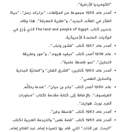
“الكوميديا الأرضية”.
أصدر عام 1956 مجموعة من المؤلفات: “برتراند رسل”، “حياة
الفكر في العاَلم الجديد”، و”نظرية المعرفة”. هذا وقام
بتحرير كتاب The land and people of Egypt الذي وُزِع في
الولايات المتحدة الأمريكية.
أصدر عام 1957 كتاب “قشور ولباب”.
عام 1958 أصدر كتاب “ديفيد هيوم”، و”مور وطريقة
التحليل”، “نحو فلسفة علمية”.
أصدر عام 1960 كتابين: “الشرق الفنان” و”الماديَّة الجدلية
والتحليل النفسي”.
عام 1960 أصدر كتاب “جابر بن حيان”، “عندما يتكلَّم
الفيلسوف”، بالإضافة إلى كتابة مقدمة لكتاب “محاورات
ألفرد نورث هوايتد”.
أصدر عام 1963 كتاب “فلسفة وفن”.
أصدر عام 1965 كتاب “قصة نفس” والترجمة العربية لكتاب
“البحث عن الذات” التي قام بها تلميذه إمام عبد الفتاح إمام.