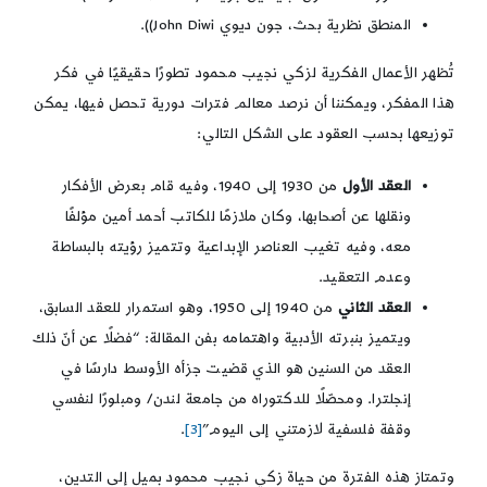
المنطق نظرية بحث، جون ديوي John Diwi)).
تُظهر الأعمال الفكرية لزكي نجيب محمود تطورًا حقيقيًا في فكر
هذا المفكر، ويمكننا أن نرصد معالم فترات دورية تحصل فيها، يمكن
توزيعها بحسب العقود على الشكل التالي:
العقد الأول
من 1930 إلى 1940، وفيه قام بعرض الأفكار
ونقلها عن أصحابها، وكان ملازمًا للكاتب أحمد أمين مؤلفًا
معه، وفيه تغيب العناصر الإبداعية وتتميز رؤيته بالبساطة
وعدم التعقيد.
العقد الثاني
من 1940 إلى 1950، وهو استمرار للعقد السابق،
ويتميز بنبرته الأدبية واهتمامه بفن المقالة: “فضلًا عن أنّ ذلك
العقد من السنين هو الذي قضيت جزأه الأوسط دارسًا في
إنجلترا. ومحصّلًا للدكتوراه من جامعة لندن/ ومبلورًا لنفسي
وقفة فلسفية لازمتني إلى اليوم”
[3]
.
وتمتاز هذه الفترة من حياة زكي نجيب محمود بميل إلى التدين،