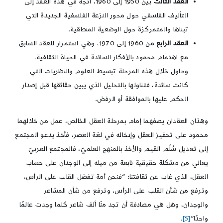
العقد الثالث
بين 1950 إلى 1960، اتجه في هذه العقد إلى
التأليف الفلسفي حول محور النزعة الفلسفية الجديدة التي
تبناها والمتمركزة حول الوضعية المنطقية.
العقد الرابع
من 1960 إلى 1970، وهي استمرار للعقد السابق
مع اهتمام محمود بالأفكار السائدة في الحياة الثقافية،
وحاول خلال هذه المرحلة تبسيط العلوم والنظريات التي
كانت سائدة، فتناولها بالتحليل الذي يبين حقائقها قبل إصدار
الحكم عليها بالموافقة أو الرفض.
وهذان العقدان يصفهما إمام بمرحلة العقل الخالص، عمل من خلالهما
محمود على تحفيز العقل وإدخاله في لغة العصر، فأخذ يدعو المجتمع
إلى تعديل سُلّم القيم والأخذ بالمنهج العلميّ، فالمجتمع العربيّ
يعاني من مشكلة حقيقية نابعة من ميله إلى الوجدان على حساب
العقل، الذي غاب عن ثقافتنا: “فنحن أمة تفضل القلب على الرأس،
وترفع من شأن القلب على الرأس، وترفع من شأن المشاعر
والوجدان، وهل هي مصادفة أن تجد منّا ألف شاعر كلما وجدت عالمًا
واحدًا”
[5]
.