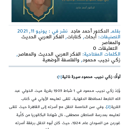
بقلم
الدكتور أحمد ماجد
نشر في : يونيو 11, 2021
التصنيفات:
أبحاث
,
كتابات
,
الفكر العربي الحديث
والمعاصر
on
التعليقات 0
الفكر
الكلمات المفتاحية:
الفكر العربي الحديث والمعاصر
,
العربي
زكي نجيب محمود
,
والفلسفة الوضعية
الحديث
والمعاصر
|
أولًا: زكي نجيب محمود سيرة ذاتية
[1]
:
زكي
نجيب
وُلِدَ زكي نجيب محمود في 1 شباط 1905 بقرية ميت الخولي عبد
محمود
الله التابعة لمحافظة الدقهلية، تلقى تعليمه الأولي في كتاب
والفلسفة
الوضعية
القرية
[2]
، وفي سن الخامسة انتقل مع أسرته إلى القاهرة حيث تلقى
(1)
تعليمه بمدرسة السلطان مصطفى، نال شهادة البكالوريا من كلِّية
غوردن من السودان عام 1924، حيث كان أبوه انتقل برفقة أسرته