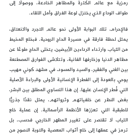
رمزية مع عالم الكثرة والمظاهر الخادعة، ووصولًا إلى
طواف الوداع الذي يختزل لوعة الفراق وأمل اللقاء.
فالإحرام، تلك البوابة الأولى نحو عالم التجرد والانعتاق،
يمثل لحظة فارقة في مسيرة الحاج الروحية. فبخلع المخيط
من الثياب وارتداء الرداءين الأبيضين، يتخلى الحاج طوعًا عن
مظاهر الدنيا وزخارفها الفانية، وتتلاشى الفوارق المصطنعة
بين الغني والفقير، والسيد والمسود، في مشهد كوني مهيب
يوحي بالعودة إلى الفطرة الإنسانية الأولى والبراءة الأصلية
التي فُطر الإنسان عليها. إن هذا التساوي المطلق بين البشر،
بغض النظر عن خلفياتهم وثرواتهم، يمثل نقدًا جذريًّا
للطبقية التي تعززها الأنظمة الرأسمالية. إن عملية خلع
الثياب لا تقتصر على تغيير المظهر الخارجي فحسب، بل
ترمز في عمقها إلى خلع أثواب المعصية والتوبة النصوح من