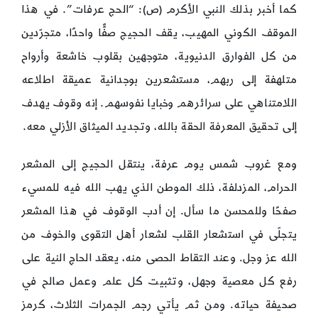
كما أخبر بذلك النبي الأكرم (ص): “الحج عرفات”. في هذا
الموقف الكوني المهيب، يقف الحجيج صفًّا واحدًا، متجرّدين
من كل الفوارق الدنيوية، متوجهين بقلوب خاشعة وأرواح
متلهفة إلى ربهم، مستشعرين بوجدانية عميقة اطلاعه
اللامتناهي على سرائرهم وخبايا نفوسهم. إنه وقوف يهدف
إلى تحقيق المعرفة الحقة بالله، وتجديد الميثاق الأزلي معه.
ومع غروب شمس يوم عرفة، ينتقل الحجيج إلى المشعر
الحرام، المزدلفة، ذلك الموطن الذي يهب الله فيه للمسيء
صفحًا وللمحسن ما سأل. إن أدب الوقوف في هذا المشعر
يتجلّى في استشعار القلب لشعار أهل التقوى والخوف من
الله عز وجل. وعند التقاط الحصى منه، يعقد الحاج النية على
رفع كل معصية وجهل، وتثبيت كل علم وعمل صالح في
صحيفة حياته. ومن ثم يأتي رجم الجمرات الثلاث، كرمز