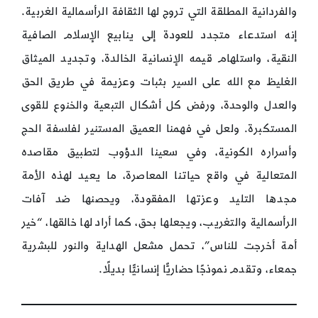
والفردانية المطلقة التي تروج لها الثقافة الرأسمالية الغربية.
إنه استدعاء متجدد للعودة إلى ينابيع الإسلام الصافية
النقية، واستلهام قيمه الإنسانية الخالدة، وتجديد الميثاق
الغليظ مع الله على السير بثبات وعزيمة في طريق الحق
والعدل والوحدة، ورفض كل أشكال التبعية والخنوع للقوى
المستكبرة. ولعل في فهمنا العميق المستنير لفلسفة الحج
وأسراره الكونية، وفي سعينا الدؤوب لتطبيق مقاصده
المتعالية في واقع حياتنا المعاصرة، ما يعيد لهذه الأمة
مجدها التليد وعزتها المفقودة، ويحصنها ضد آفات
الرأسمالية والتغريب، ويجعلها بحق، كما أراد لها خالقها، “خير
أمة أخرجت للناس”، تحمل مشعل الهداية والنور للبشرية
جمعاء، وتقدم نموذجًا حضاريًّا إنسانيًّا بديلًا.