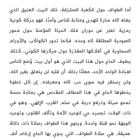
أما الطواف حول الكعبة المشرّفة، ذلك البيت العتيق الذي
جعله الله منارة للهدى ومثابة للناس وأمنًا، فهو حركة كونية
رمزية تعبّر عن دوران فلك الحياة المؤمنة حول محور
العبودية المطلقة لله وحده. فكما تدور الكواكب والأجرام
السماوية في أفلاكها المقدّرة حول مركزها الكوني، كذلك
يطوف الحاج حول هذا البيت الذي هو أول بيت وُضع للناس
لعبادة الواحد الأحد، معلنًا بذلك أن قلبه لن يتعلق بغير الله،
ولن يستقر فيه سوى حب الله ومعرفته. إن كل خطوة
يخطوها الحاج في هذا المطاف المقدس هي بمثابة حسنة
تمحو سيئة وترفع درجة في سلم القرب الإلهي. وهو في
ذات الوقت تجسيد حي لتوحيد الأمة وتآلف القلوب وتوحيد
الوجهة نحو قبلة واحدة. ويتوج هذا الطواف بصلاة ذات دلالة
عميقة، هي صلاة الطواف، التي ينوي بها الحاج إرغام أنف