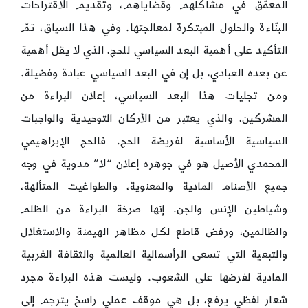
المعمّق في مشاكلهم وقضاياهم، وتقديم الاقتراحات
البنّاءة والحلول المبتكرة لمعالجتها. وفي هذا السياق، تمّ
التأكيد على أهمية البعد السياسي للحج، الذي لا يقل أهمية
عن بعده العبادي، بل إن في البعد السياسي عبادة وفضيلة.
ومن تجليات هذا البعد السياسي، إعلان البراءة من
المشركين، والذي يعتبر من الأركان التوحيدية والواجبات
السياسية الأساسية لفريضة الحج. فالحج الإبراهيمي
المحمدي الأصيل هو في جوهره إعلان “لا” مدوية في وجه
جميع الأصنام المادية والمعنوية، والطواغيت المتألهة،
وشياطين الإنس والجن. إنها صرخة البراءة من الظلم
والظالمين، ورفض قاطع لكل مظاهر الهيمنة والاستغلال
والتبعية التي تسعى الرأسمالية العالمية والثقافة الغربية
المادية لفرضها على الشعوب. وليست هذه البراءة مجرد
شعار لفظي يرفع، بل هي موقف عملي راسخ يترجم إلى