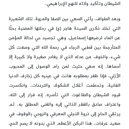
الشيطان وتأكيد ولائه للنهج الإبراهيمي.
وبعد الطواف، يأتي السعي بين الصفا والمروة، تلك الشعيرة
التي تخلد ذكرى السيدة هاجر (ع) في رحلتها المضنية بحثًا
عن الماء لرضيعها إسماعيل، وهي تجسيد حي لحالة المؤمن
المتأرجحة بين قطبي الرجاء في رحمة الله التي وسعت كل
شيء، والخوف من عدله الذي لا يغادر صغيرة ولا كبيرة إلا
أحصاها. إنه سعي حثيث لمن رام الوصول إلى المحبوب
الأزلي، فإذا ظفر بمطلوبه هانت في عينيه كل زخارف الدنيا
الفانية، وتحطمت أغلال الشكوك والترددات، وانكسرت
قيود الشيطان والطاغوت التي تأسره. إنه فرار إلى الله،
واعتراف صادق بالفقر الذاتي إليه والغنى المطلق به. ثم
يرتقي الحاج إلى ذروة التجلي المعرفي والروحي بالوقوف في
صعيد عرفات، هذا الركن الأعظم الذي بدونه لا يصح الحج،