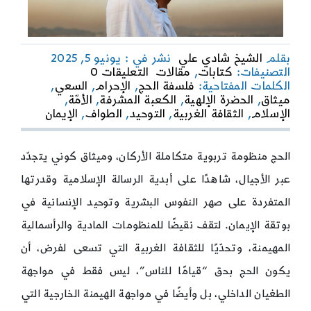
بقلم
الشيخ شادي علي
نشر في : يونيو 5, 2025
on
التصنيفات:
كتابات
,
مقالات
التعليقات 0
الحج
الكلمات المفتاحية:
فلسفة الحج
,
الإحرام
,
السعي
,
مدرسة
ميثاق
,
الحضرة الإلهية
,
الكعبة المشرفة
,
الأمّة
,
الثورة
الإسلام
,
الثقافة الغربية
,
التوحيد
,
الطواف
,
الإيمان
والتوحيد
الحج منظومة تربوية متكاملة الأركان، وميثاق كوني يتجدّد
عبر الأجيال، شاهدًا على أبدية الرسالة الإسلامية وقدرتها
المتفردة على صهر النفوس البشرية وتوحيد الإنسانية في
بوتقة الإيمان. لتقف نقيضًا للمنظومات المادية والرأسمالية
المهيمنة، وتحدّيًا للثقافة الغربية التي تسعى لفرض، أن
يكون الحج بحق “قيامًا للناس”، ليس فقط في مواجهة
الطغيان الداخلي، بل وأيضًا في مواجهة الهيمنة الخارجية التي