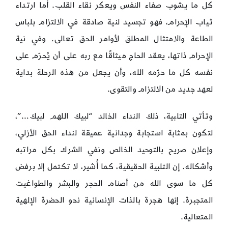
كل ما يشوب صفاء النفس ويعكر نقاء القلب. أما ارتداء
ثياب الإحرام، فهو تجسيد لنية صادقة في الالتزام بلباس
الطاعة والامتثال المطلق لأوامر الحق تعالى. وفي نية
الإحرام ذاتها، يعقد الحاج ميثاقًا مع ربه على أن يُحرّم على
نفسه كل ما حرّمه الله، وأن يجعل من هذه الرحلة بداية
لعهد جديد من الالتزام والتقوى.
وتأتي التلبية، ذلك النداء الخالد “لبيك اللهم لبيك…”،
لتكون بمثابة استجابة وجدانية عميقة لنداء الحق الأزلي،
وإعلان صريح بالتوحيد الخالص ونفي الشرك بكل مراتبه
وأشكاله. إن التلبية الحقيقية، كما أُشير، لا تكتمل إلا برفض
كل ما سوى الله من أصنام الحجر والبشر والطواغيت
المتجبرة. إنها هجرة بالذات الإنسانية نحو الحضرة الإلهية
المتعالية.