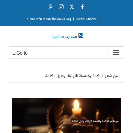
Ski
Pinterest
Instagram
Facebook
X
t
almaaref@maarefhekmiya.org
|
009615462191
conten
Go to...
من شعر الحكمة وفلسفة الارتقاء وغزل الكلمة