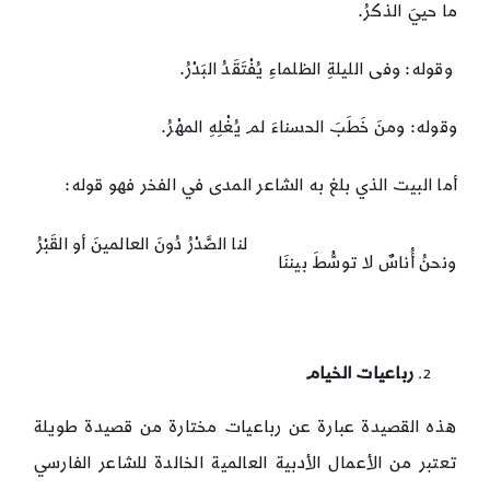
ما حييَ الذكرُ.
وقوله: وفى الليلةِ الظلماءِ يُفْتَقَدُ البَدْرُ.
وقوله: ومنَ خَطَبَ الحسناءَ لم يُغْلِهِ المهْرُ.
أما البيت الذي بلغ به الشاعر المدى في الفخر فهو قوله:
لنا الصَّدْرُ دُونَ العالمينَ أو القَبْرُ
ونحنُ أُناسٌ لا توسُّطَ بيننَا
رباعيات الخيام
هذه القصيدة عبارة عن رباعيات مختارة من قصيدة طويلة
تعتبر من الأعمال الأدبية العالمية الخالدة للشاعر الفارسي