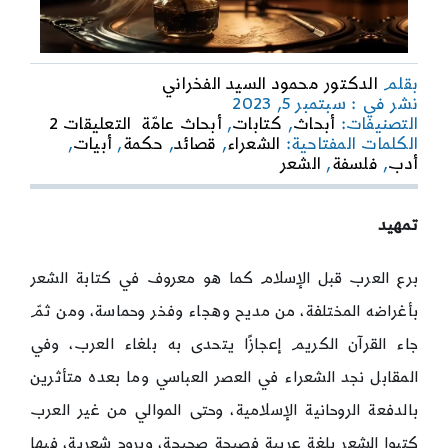
بقلم
الدكتور محمود السيد الفخراني
نشر في : سبتمبر 5, 2023
on
التصنيفات:
أبحاث
,
كتابات
,
أبحاث عامّة
التعليقات 2
من
الكلمات المفتاحية:
الشعراء
,
قصائد
,
حكمة
,
أبيات
,
شعر
أدب
,
فلسفة
,
الشعر
الحكمة
وفلسفة
الارتقاء
تمهيد
وغزل
الكلمة
برع العرب قبل الإسلام كما هو معروف في كتابة الشعر
بأغراضه المختلفة، من مديح وهجاء وفخر وحماسة، ومن ثمّ
جاء القرآن الكريم إعجازًا يتحدى به بلغاء العرب، وفي
المقابل نجد الشعراء في العصر العباسي وما بعده متأثرين
بالدفعة الروحانية الإسلامية، وحتى الموالي من غير العرب
كتبوا الشعر بلغة عربية فصيحة صحيحة، وبروح شعرية، فيها