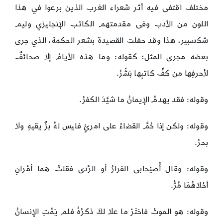
مختلف اقتفى فيه أثر شعراء الغرب الذين برعوا في هذا
اللون من الأدب وفى مقدمتهم الكاتب الإنجليزي وليم
شكسبير، هذا وقد حفلت القصيدة بشعر الحكمة، الذي جرى
بعضه مجرى المثل؛ كقوله: وما هذه الأيامُ إلا صحائفٌ
لأحرفِها من كفِّ كاتبِها بَشْرُ.
وقوله: فقد يهدمُ الإيمانُ ما شيَّدَ الكفرُ.
وقوله: ولكن إذا حُمَّ القضاءُ على امرئٍ فليس لهُ برٌّ يقيهِ ولا
بحرُ.
وقوله: وقال أُصيْحابى الفرارُ أو الرَّدى فقلتُ هما أمْرانِ
أحْلاهُمَا مُرُّ.
وقوله: هو الموتْ فاختَرْ ما علا لكَ ذكرُهُ فلم يَمُتِ الإنسانُ