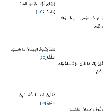
وَإيَّـاىَ لَوْلا حُبُّـكِ الماءُ
وَالخَمْـــرُ
[19]
وَحَارَبْتُ قَوْمِي في هَــــوَاكِ
وَإنَّهُمْ
فَقَدْ يَهْدِمُ الإيمانُ مَا شَــــيَّدَ
الكُفْرُ
[20]
فَإنْ يَكُ مَا قَالَ الوُشَــــاةُ وَلم
يَكُنْ
فَتَأْرَنُ أحْيَـانًا كَمَا أرِنَ
الـمُهْرُ
[21]
وَقُورٌ وَرَيْعَـانُ الصِّبَـــــا