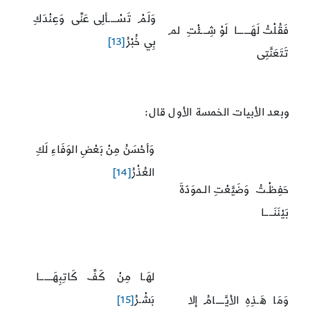
وَلَمْ تَسْــــألِى عَنِّى وَعِنْدَكِ
فَقُلْتُ لَهَــــــا لَوْ شِـــئْتِ لم
بِي خُبْرُ
[13]
تَتَعَنَّتِى
وبعد الأبيات الخمسة الأول قال:
وَأحْسَنُ مِنْ بَعْضِ الوَفَاءِ لَكِ
العُذْرُ
[14]
حَفِظْـتُ وَضَيَّعْتِ الـموَدّةَ
بَيْنَنَــــا
لهَـا مِنْ كَفِّ كَاتِبِهَــــــا
بَشْـرُ
[15]
وَمَا هَـذِهِ الأيَّــــامُ إلا