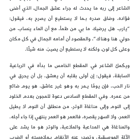
الشاعر إلى ربه ما يحدث له جراء عشق الجمال، الذي أضنى
فؤاده، وضاق صدره بـما لا يستطيع أن يصرح به، فيقول:
“يارب هل يرضيك ما بي من ظمأ، مع أن الماء ينساب من
حولي هنا وهناك”، والمقصود أن أمامه الجمال في كل مكان
وعلى كل لون، ولكنه لا يستطيع أن يصيبَ منه شيئًا.
ويكملُ الشاعر في المقطع الخامس ما بدأه في الرباعية
السابقة، فيقول: إن أولى بقلبه أن يعشق، بل أن يحرق في
نار الحب، فإن يومًا يـمر به وهو غير عاشق، هو يوم ضائع
من عمره. وفي المقطع السادس دعوة للمجون بعدم الخلود
إلى النوم وإلى مناغاة الوتر، من منطلق أن النوم لا يطيل
العمر، ولا السهر يقصره، فالعمر هو العمر ينتهي إذا جاء أجله.
والمناغاة هي المداعبة والملاعبة، والوتر هو ما يشد على
الآلة الموسيقية، وتصدر عنه الأنغام بـملامسته أو الضرب