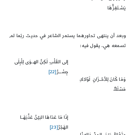
يَسْـتَفِزُّهَا
وبعد أن ينتهى تحاورهما يستمر الشاعر في حديث ربّما لم
تسمعه هي، يقول فيه:
إلى القَلْبِ لَكِنَّ الهــوَى لِلْبِلَى
جِسْـــرُ
[22]
وَمَا كَانَ لِلأحْــزَانِ لَوْلاكِ
مَسْلَكٌ
إذَا مَا عَدَاهَا البَيْنُ عَذَّبَهَــا
الهَجْرُ
[23]
وتَهْلِكُ بَيْنَ الجِدِّ وَالهزْلِ