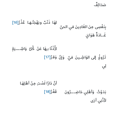
صَحَائِفٌ
لهَا ذَنْبٌ وبَهْجَتُـهـا عُذْرُ
[16]
بِنَفْسِى مِنَ الغَادِينَ في الحىِّ
غَـــادَةٌ هَوَايَ
لأُذْنًا بـِهَا عَنْ كُلِّ وَاشِــــــيَةٍ
وَقرُ
[17]
تَرُوغُ إلى الوَاشِــينَ فيَّ وَإنَّ
لِي
أنَّ دَارًا لَسْتِ مِنْ أهْلِهَـا
قَفْرُ
[18]
بَدَوْتُ وَأهْلِي حَاضِــــــرُونَ
لأنَّنِي أرَى