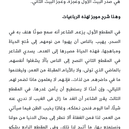
هي صدر البيت الأول وعجزه، وعجز البيت الثاني.
وهذا شرح موجز لهذه الرباعيات
في المقطع الأول، يزعم الشاعر أنه سمع صوتًا هتف به في
السحر، يهيب بالناس أن يهبوا من نومهم إلى مُتع الحياة
ومباهجها، فهذه الحياة مصيرها إلى العدم. يسدي الشاعر
في المقطع الثاني النصح إلى الناس بألّا يشغلوا أنفسهم
بالماضي الذي تولى، ولا بالأيام المقبلة من العمر، وليغتنموا
ما في حاضرهم من لذات، فإنـهم لا يعلمون ماذا تضمر لهم
الليالي، وإن أحدًا لا يستطيع أن يأمن غدرها. في المقطع
الثالث يقرر الشاعر أن الغد ما زال فى الغيب لا ندري عنه
شيئًا، أما اليوم فنحن نـملكه، وغالبًا يخيب الظن فيما سيأتي
من العمر، لذا فمن الغفلة ألا ننظر إلى جمال الدنيا من حولنا
ونستمتع بـها، ما أتيح لنا ذلك، وفي المقطع الرابع يشكو