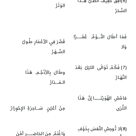
(6)أفِقْ خَفِيفَ الظِّـلِّ هَــذَا
الوَتَرْ
السَّحَرْ
فَمَا أطَالَ النَّـــوْمُ عُمْـــــرًا
قَصَّرَ فِي الأعْمَارِ طُـولُ
وَلا
السَّــهَرْ
(7) فَكَمْ تَوَالَى الليْلُ بَعْدَ
وطَالَ بِالأنْجُـمِ هَذَا
النَّهَـارْ
الـمَـــدَارْ
فامْشِ الهُوَيْنَــــــا إنَّ هَذَا
الثَّرَى
مِنْ أعْيُنٍ سَـــاحِرَةِ الإحْوِرَارْ
(8)لا تُوحِشِ النَّفسَ بِخَوْفِ
وَاغْنَمْ مِنَ الحَاضِــــــرِ أمْنَ