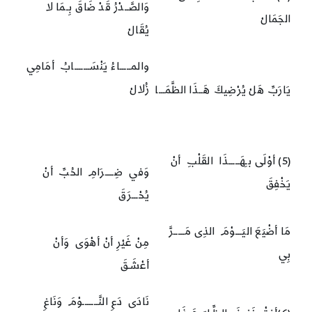
وَالصَّــدْرُ قَدْ ضَاقَ بِـمَا لا
الجَمَالْ
يُقَالْ
والمـــــاءُ يَنْسَـــــــابُ أمَامِي
زُلالْ
يَارَبِّ هَلْ يُرْضِيكَ هَــذَا الظَّمَـــا
(5) أوْلَى بـِهَـــــذَا القَلْبِ أنْ
وَفي ضِــــرَامِ الحُبِّ أنْ
يَخْفِقَ
يُحْـــرَقَ
مَا أضْيَعَ اليَـــوْمَ الذِى مَـــــرَّ
مِنْ غَيْرِ أنْ أهْوَى وَأنْ
بِي
أعْشَـقَ
نَادَى دَعِ النَّـــــــوْمَ وَنَاغِ