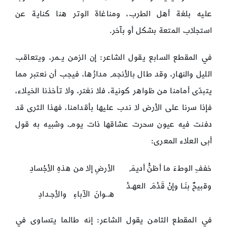
عليه بلغة أهل الطرب، ومناغاة الوتر هنا كناية عن
استجلاب المتعة بشكل أو بآخر.
في المقطع السابع يقول الشاعر: إن الزمن يـمر، ويتعاقب
الليل والنهار، وقد طال بالأنجم مدارُها، فيجب أن نعتبر مما
يتبدّى أمامنا من ظواهر كونية، فلا نغتر، ولا تأخذنا الخيلاء،
فإذا سرنا على الأرض لا ندب عليها بأقدامنا، فهذا الثرى قد
دفنت فيه عيون سحرت عشاقها ذات يوم، وشبيه به قول
أبى العلاء المعرى:
خففِ الوطءَ ما أظنُّ أديمَ
الأرضِ إلا من هذهِ الأجْسادِ
وقبيحٌ بنَـا وإنْ قَدُمَ العهـدُ
هــوانَ الآباءِ والأجـدادِ
في المقطع الثامن يقول الشاعر: إنه طالما يتساوى في