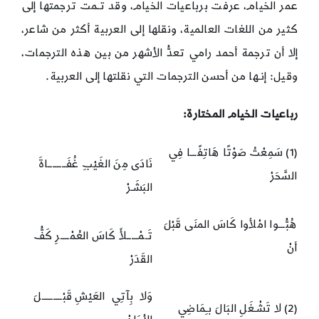
عمر الخيام، عرفت برباعيات الخيام، وقد تـمت ترجمتها إلى
كثير من اللغات العالمية، ونقلها إلى العربية أكثر من شاعر،
إلا أن ترجمة أحمد رامي تعدُّ الأشهر من بين هذه الترجمات،
وقيل: إنـها من أحسن الترجمات التي نقلتها إلى العربية.
رباعيات الخيام المختارة:
(1) سَمِعْتُ صَوْتًا هَاتِفًـــا فِي
نَادَى مِنَ الغَيْبِ غُفَــــــــاةَ
السَّحَرْ
البَشَـرْ
هُبُّـــوا امْلأوا كَاسَ المنَى قَبْلَ
تَـمْـــــلأَ كَاسَ العُمْــــرِ كَفُّ
أنْ
القَدَرْ
وَلا بِآتِي العَيْشِ قَبْـــــــــلَ
(2) لا تَشْـغَلِ البَالَ بـِمَاضِي