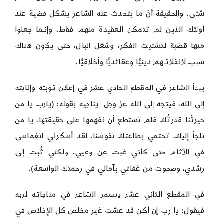
شتى. والحقيقة أنّ ما يتحدث عنه الشاعر يشكل قضية عند
أولئك الذين لم تتمكن العقيدة منهم فقط، وإنـما جعلوا
منها قضية لتشتيت الفكر، وشغل البال، حتى يكون هناك
سبب لانفلاتـهم دينيًّا وعقائديًّا وأخلاقيًّا.
يبدأ الشاعر في المقطع الحادي عشر في إعلان توبته وإنابته
إلى الله، فيتجه إلى الله عز وجل يناجيه بقوله: (يارب يا من
حيرتْنا قدرتُك فلم نستطع أن نفهمها على حقيقتها، يا من
نلجأ إليك، تحتمي بطاعتك نفوسنا، لقد أسكرني انغماسى
في الآثام حتى كأني غبت عن وعيي، ولكني ثُبت إلى
رشدي، وصحوت من غفلتي بآمالي في رحمتك الواسعة).
في المقطع الثاني عشر يستمر الشاعر في مناجاته لربه
فيقول: يا رب إن أكن قد عشت غير مخلص كل الإخلاص في