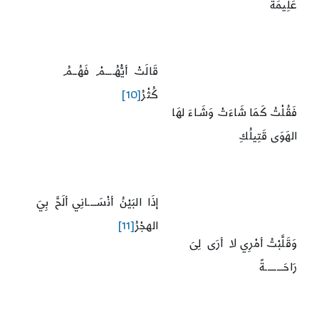
عَلِيمَةٌ
قَالَتْ أيُّهُــــمْ فَهُــمُ
كُثْرُ
[10]
فَقُلْتُ كَمَا شَاءَتْ وَشَـاءَ لهَا
الهَوَى قَتِيلُكِ
إذَا البَيْنُ أنْسَــــانِي ألَحَّ بِيَ
الهجْرُ
[11]
وَقَلَّبْتُ أمْرِي لا أرَى لِىَ
رَاحَــــــــةً