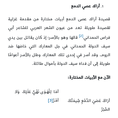
أراك عصي الدمع
قصيدة أراك عصى الدمع أبيات مختارة من مقدمة غزلية
لقصيدة طويلة تعد من عيون الشعر العربي للشاعر أبي
[2]
فراس الحمداني
قالها وهو بالأسر؛ إذ كان يقاتل بين يدي
سيف الدولة الحمداني في جل المعارك التي خاضها ضد
الروم، وقد أسر في إحدى تلك المعارك وظل بالأسر أعوامًا
طويلة إلى أن فداه سيف الدولة بأموال طائلة.
الآن مع الأبيات المختارة:
أمَا لِلْهَـوَى نَهْيٌ عَلَيْكَ وَلا
أمْرُ
[3]
أرَاكَ عَصَيَ الدَّمْعِ شِيمَتُكَ
الصَّبْرُ