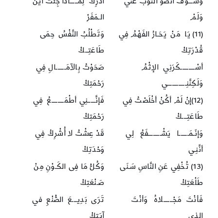
وَسَـــوْفَ أنْضُو الثَّوْبَ عَنِّي
أُدْرِكْ لِمَـــــاذَا جِئْتُ أيْنَ
وَلَمْ
الـمَفَرْ
(11) يَا مَنْ يَحَـارُ الفَهْمُ فِي
وَتَطْلُبُ النَّفْسُ حِمَى
قُدْرَتِكْ
طَاعَتِــكْ
أسْـــــــــكَرَنِي الإثْمُ
صَحَوْتُ بِالآمَــــــالِ فِي
وَلَكِنَّنِــــــــــــي
رَحْمَتِكْ
(12)إنْ لَمْ أكُنْ أخْلَصْتُ فِي
فَإنَّـــــنِي أطْمَــــــــعُ فِي
طَاعَتِـــكْ
رَحْمَتِكْ
وَإنّـمَــــــا يَشْــــــــفَعُ لِي
قَدْ عِشْتُ لا أُشْرِكُ فِي
أنَّنِـي
وَحْدَتِكْ
(13) تُخْفِي عَنِ النَّاسِ سَـنَى
وَكُلُّ مَا فِى الكَـوْنِ مِنْ
طَلْعَتِكْ
صَـنْعَتِكْ
فَأنْتَ مَجْــــــلاهُ وَأنْتَ
تَرَى بَدِيـــعَ الصُّنْعِ في
الذِي
آيَتِكْ