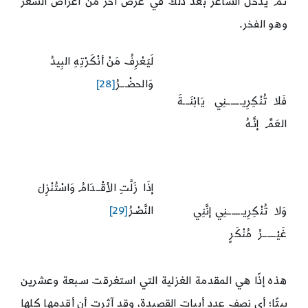
ثم يدخل الشاعر بعد ذلك في غرض آخر من أغراض الشعر
وهو الفخر.
لَيَعْرِفُ مَنْ أنْكَرْتِهِ البِيدُ
وَالحضْـــرُ
[28]
فَلا تُنْكِرِيـــــــنِي يَابْنَـــةَ
العَمِّ إنَّـهُ
إذَا زَلَّتِ الأقْــدَامُ وَاسْتُنْزِلَ
النَّصْـرُ
[29]
وَلا تُنْكِرِيـــــــنِي إنَّنِي
غَيْــــــرُ مُنْكَرٍ
هذه إذًا هي المقدمة الغزلية التي استغرقت سـبعة وعشرين
بيتًا؛ أي نصف عدد أبيات القصيدة، وقد آثرت أن أقدمها كلها