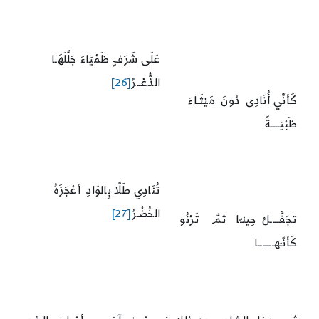
عَلَى شَرَفٍ ظَمْيَاءَ جَلَّلَهَـا
الذُّعْــرُ
[26]
كَأنِّي أُنَادِى دُونَ مَيْثَـاءَ
ظَبْيَــــةً
تُنَادِي طَلًا بِالوَادِ أعْجَزَهُ
الخُضْـرُ
[27]
تجَفَّــــلُ حِينـًا ثمَّ تَرْنُو
كَأنّـَهـــــــا