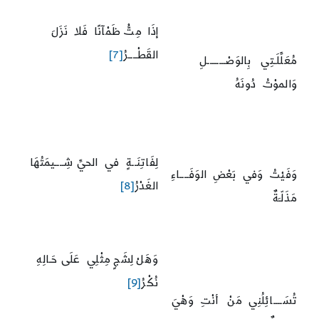
إذَا مِتُّ ظَمْآنًا فَلا نَزَلَ
القَطْــــرُ
[7]
مُعَلِّلَـتِي بِالوَصْــــــــلِ
وَالموْتُ دُونَهُ
لِفَاتِنَــةٍ في الحيِّ شِــــيمَتُهَا
وَفَيْتُ وَفي بَعْضِ الوَفَــــاءِ
الغَدْرُ
[8]
مَذَلّـَةٌ
وَهَلْ لِشَجٍ مِثْلِي عَلَى حَـالِهِ
نُكْرُ
[9]
تُسَــــائِلُنِي مَنْ أنْتِ وَهْيَ