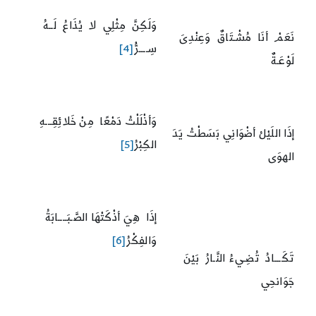
وَلَكِنَّ مِثْلِي لا يُذَاعُ لَــهُ
نَعَمْ أنَا مُشْـتَاقٌ وَعِنْدِىَ
سِــــرُّ
[4]
لَوْعَـةٌ
وَأذْلَلْتُ دَمْعًا مِنْ خَلائِقِـــهِ
إذَا اللَيْلُ أضْوَانِي بَسَطْتُ يَدَ
الكِبْرُ
[5]
الهوَى
إذَا هِيَ أذْكَتْهَا الصَّـبَــــابَةُ
وَالفِكْرُ
[6]
تَكَـــادُ تُضِـيءُ النَّـارُ بَيْنَ
جَوَانحِي