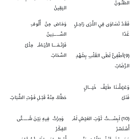
الظُّنُـونْ
اليَقِينْ
فَقَدْ تَسَاوَى فِي الثَّرَى رَاحِـلٍ
وَمَاض مِنْ أُلُوفِ
غَدًا
السِّــــــنِينْ
فَإنّـمَــــا الأيّـَامُ مِثْلُ
السَّحَابْ
(9)أطْفِئْ لَظَى القَلْبِ بِشَهْدِ
الرِّضَابْ
وَعَيْشُـنَا طَيْفُ خَيَـــالٍ
فَنَلْ
حَظَّكَ مِنْهُ قَبْـلِ فَوْتِ الشَّبَابْ
(10) لَبِسْــــتُ ثَوْبَ العَيْشِ لَمْ
وَحِرْتُ فِيهِ بَيْنَ شَــــــتَّى
أُسْتَشرْ
الفِكَرْ