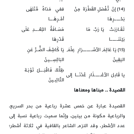
(14) إنْ تُفْصَلِ القَطْرَة مِنْ
ففي مَدَاهُ مُنْتَهَى
بَحْــــــرِهَا
أمْـرِهَــــا
تَقَـارَبَتْ يَا رَبِّ مَا
مَسَـافَةُ البُعْــــدِ عَلَى
بَيْنَنَــــــــا
قَدْرِهَا
(15) يَا عَالِمَ الأسْــــــــــرَارِ عِلْمَ
يَا كَاشِفَ الضُّــرِّ عَنِ
اليَقِينْ
البَائِسِـــينْ
ظِلِّكَ فَاقْبَــــلْ تَوْبَـة
يا قَابلَ الأعْـــــــذَارِ عُدْنَـــا إلى
التَّائِبـينْ
القصيدة .. مبناها ومعناها
القصيدة عبارة عن خمس عشرة رباعية من بحر السريع،
والرباعية مكونة من بيتين، وإنّما سميت رباعية نسبة إلى
عدد الأشطر، وقد التزم الشاعر بالقافية في ثلاثة أشطر؛