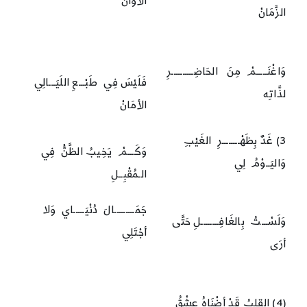
الأوَانْ
الزَّمَانْ
وَاغْنَـــــمْ مِنَ الحَاضِــــــــــرِ
فَلَيْسَ فِي طَبْـــعِ اللَيَـــالِي
لذَّاتِه
الأمَانْ
3) غَدٌ بِظَهْــــــــرِ الغَيْبِ
وَكَـــمْ يَخِيبُ الظَّنُّ فِي
وَاليَــوْمُ لِي
الـمُقْبِــلِ
جَمَـــــــــالَ دُنْيَـــــاي وَلا
وَلَسْـــتُ بِالغَافِــــــــلِ حَتَّى
أجْتَلِي
أرَى
(4) القلبُ قَدْ أضْنَاهُ عِشْقُ