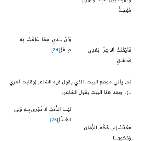
مُهْجَــةٌ
وَأنَّ يَــدِي مِمَّا عَلِقْتُ بِهِ
صِــفْرُ
[24]
فَأيْقَنْتُ ألا عِزَّ بَعْدِي
لِعَاشِـقٍ
ثم يأتي موضع البيت، الذي يقول فيه الشاعر (وقلبت أمري
..)، وبعد هذا البيت يقول الشاعر:
لهَـــا الذَّنْبُ لا تُجْزَى بِــهِ وَلِيَ
العُــذْرُ
[25]
فَعُدْتُ إلى حُكْمِ الزَّمَانِ
وَحُكْمِهَـــا