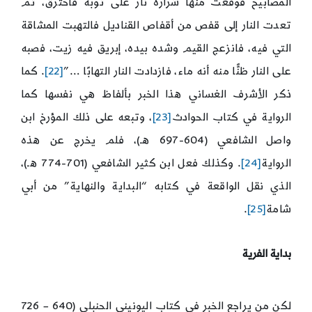
المصابيح فوقعت منها شرارة نار على ثوبه فاحترق، ثم
تعدت النار إلى قفص من أقفاص القناديل فالتهبت المشاقة
التي فيه، فانزعج القيم وشده بيده، إبريق فيه زيت، فصبه
على النار ظنًّا منه أنه ماء، فازدادت النار التهابًا …”
[22]
. كما
ذكر الأشرف الغساني هذا الخبر بألفاظ هي نفسها كما
الرواية في كتاب الحوادث
[23]
، وتبعه على ذلك المؤرخ ابن
واصل الشافعي (604-697 هـ)، فلم يخرج عن هذه
الرواية
[24]
. وكذلك فعل ابن كثير الشافعي (701-774 هـ)،
الذي نقل الواقعة في كتابه “البداية والنهاية” من أبي
شامة
[25]
.
بداية الفرية
لكن من يراجع الخبر في كتاب اليونيني الحنبلي (640 – 726