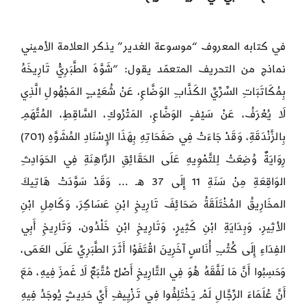
في كتابه المعروف “موسوعة الغدير” يذكر العلامة الأميني
نماذج من التحريف المتعمّد يقول: “شَوَّهَ الطَّبَرِيُّ تَارِيخَهُ
بِمُكَاتَبَاتِ السِّرِّيِّ الكَذَّابِ الوَضَّاعِ، عَنْ شُعَيْبٍ المَجْهُولِ الَّذِي
لَا يُعْرَفُ، عَنْ سَيْفٍ الوَضَّاعِ، المَتْرُوكِ، السَّاقِطِ، المُتَّهَمِ
بِالزَّنْدَقَةِ، وَقَدْ جَاءَتْ فِي صَفَحَاتِهِ بِهَذَا الإِسْنَادِ المُشَوَّهِ (701)
رِوَايَةٌ وُضِعَتْ لِلتَّمْوِيهِ عَلَى الحَقَائِقِ الرَّاهِنَةِ فِي الحَوَادِثِ
الوَاقِعَةِ مِنْ سَنَةِ 11 إِلَى 37 هـ … وَقَدْ سَوَّدَتْ هَاتِيكَ
المخَارِيقُ المُخْتَلَقَةُ صَحَائِفَ تَارِيخِ ابْنِ عَسَاكِرَ، وَكَامِلِ ابْنِ
الأثِيرِ، وَبِدَايَةِ ابْنِ كَثِيرٍ، وَتَارِيخِ ابْنِ خَلْدُون، وَتَارِيخِ أَبِي
الفِدَاءِ إِلَى كُتُبِ أُنَاسٍ آخَرِينَ اقْتَفَوْا أَثَرَ الطَّبَرِيِّ عَلَى العَمَى،
وَحَسِبُوا أَنَّ مَا لَفَّقَهُ هُوَ فِي التَّارِيخِ أَصْلٌ مُتَّبَعٌ لَا غَمزَ فِيهِ، مَعَ
أَنَّ عُلَمَاءَ الرِّجَّالِ لَمْ يَخْتَلِفُوا فِي تَزْيِيفِ أَيِّ حَدِيثٍ يُوجَدُ فِيهِ