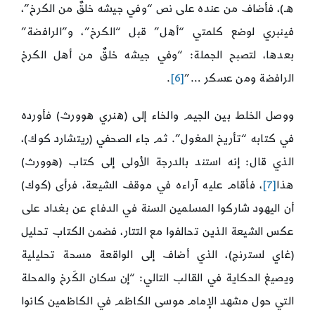
هـ)، فأضاف من عنده على نص “وفي جيشه خلقٌ من الكرخ”،
فينبري لوضع كلمتي “أهل” قبل “الكرخ”، و”الرافضة”
بعدها، لتصبح الجملة: “وفي جيشه خلقٌ من أهل الكرخ
الرافضة ومن عسكر …”
[6]
.
ووصل الخلط بين الجيم والخاء إلى (هنري هوورث) فأورده
في كتابه “تأريخ المغول”. ثم جاء الصحفي (ريتشارد كوك)،
الذي قال: إنه استند بالدرجة الأولى إلى كتاب (هوورث)
هذا
[7]
، فأقام عليه آراءه في موقف الشيعة، فرأى (كوك)
أن اليهود شاركوا المسلمين السنة في الدفاع عن بغداد على
عكس الشيعة الذين تحالفوا مع التتار، فضمن الكتاب تحليل
(غاي لسترنج)، الذي أضاف إلى الواقعة مسحة تحليلية
ويصيغ الحكاية في القالب التالي: “إن سكان الكَرخ والمحلة
التي حول مشهد الإمام موسى الكاظم في الكاظمين كانوا