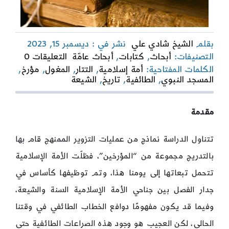
بقلم
الشيخ شادي علي
نشر في : ديسمبر 15, 2023
on
التصنيفات:
أبحاث
,
كتابات
,
أبحاث عامّة
التعليقات 0
الوعي
الكلمات المفتاحية:
أمة إسلامية
,
التتار
,
المغول
,
مؤرخ
,
التأريخ
المسجد النبوي
,
الطائفية
,
تاريخ
,
الشيعة
كأساس
للوحدة
الإسلام
مقدمة
تتناول الدراسة نماذج من عمليات التزوير الممنهج قام بها
بالتدريج مجموعة من “المؤرخين”، فظلّت الأمة الإسلامية
تتحمل تبعاتها إلى يومنا هذا، وتم توظيفها كأساس في
جدار الفصل بين جناحي الأمة الإسلامية السنة والشيعة،
وفيما قد يكون مفهومًا دوافع الخطاب الطائفي في وقتنا
الحالي، لكن العجيب هو وجود هذه الصراعات الطائفية حتى