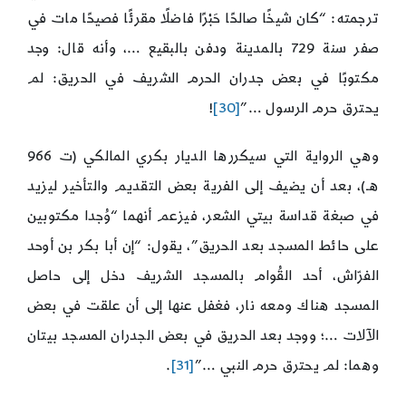
ترجمته: “كان شيخًا صالحًا حَبْرًا فاضلًا مقرئًا فصيحًا مات في
صفر سنة 729 بالمدينة ودفن بالبقيع …، وأنه قال: وجد
مكتوبًا في بعض جدران الحرم الشريف في الحريق: لم
يحترق حرم الرسول …”
[30]
!
وهي الرواية التي سيكررها الديار بكري المالكي (ت 966
هـ)، بعد أن يضيف إلى الفرية بعض التقديم والتأخير ليزيد
في صبغة قداسة بيتي الشعر، فيزعم أنهما “وُجدا مكتوبين
على حائط المسجد بعد الحريق”، يقول: “إن أبا بكر بن أوحد
الفرّاش، أحد القُوام بالمسجد الشريف دخل إلى حاصل
المسجد هناك ومعه نار، فغفل عنها إلى أن علقت في بعض
الآلات …؛ ووجد بعد الحريق في بعض الجدران المسجد بيتان
وهما: لم يحترق حرم النبي …”
[31]
.