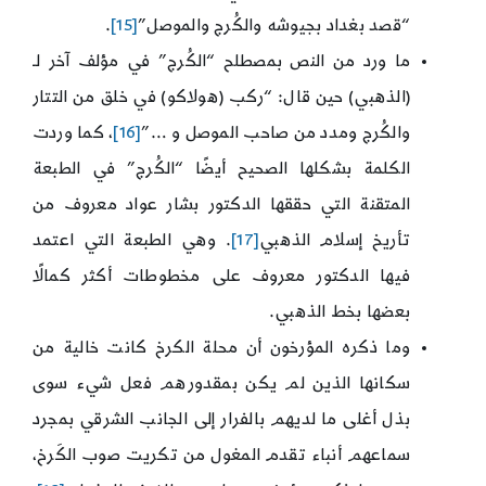
“قصد بغداد بجيوشه والكُرج والموصل”
[15]
.
ما ورد من النص بمصطلح “الكُرج” في مؤلف آخر لـ
(الذهبي) حين قال: “ركب (هولاكو) في خلق من التتار
والكُرج ومدد من صاحب الموصل و …”
[16]
، كما وردت
الكلمة بشكلها الصحيح أيضًا “الكُرج” في الطبعة
المتقنة التي حققها الدكتور بشار عواد معروف من
تأريخ إسلام الذهبي
[17]
. وهي الطبعة التي اعتمد
فيها الدكتور معروف على مخطوطات أكثر كمالًا
بعضها بخط الذهبي.
وما ذكره المؤرخون أن محلة الكرخ كانت خالية من
سكانها الذين لم يكن بمقدورهم فعل شيء سوى
بذل أغلى ما لديهم بالفرار إلى الجانب الشرقي بمجرد
سماعهم أنباء تقدم المغول من تكريت صوب الكَرخ،