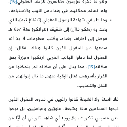
وهو ما ذكره مؤرخون معاصرون للزحف المغولي
[18]
،
ولم تسلم محلاتهم في بغداد من النهب والاستباحة.
وما جاء في شهادة الرسول المغولي (تشانغ تيه)، الذي
بعث به (منكو قاآن) إلى شقيقه (هولاكو) سنة 657 هـ
فوصل إلى أطراف بغداد، وكتب معلومات لا بدّ أنه
سمعها من المغول الذين كانوا هناك، فقال: إن
المغول لما دخلوا الجانب الغربي ارتكبوا مجزرة بحق
سكانه
[19]
، مما يدل على أن سكانه لم يتمكنوا من
الفرار بأسرهم، فنال البقية منهم ما نال إخوانهم من
القتل والتعذيب.
فلا السنة ولا الشيعة كانوا راغبين في قدوم المغول الذين
ذبحوا المسلمين سنة وشيعة، علويّين وعباسيّين، بل ذبحوا
حتى مسيحي تكريت، ولا يوجد أي شاهد تاريخي أن أيًّا من