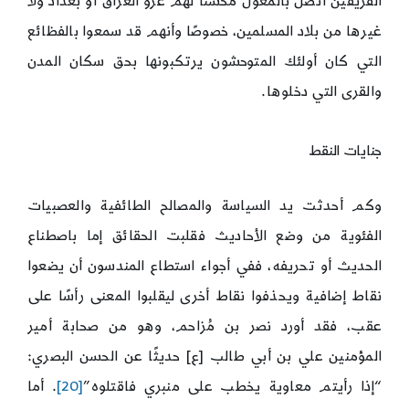
الفريقين اتصل بالمغول محسنًّا لهم غزو العراق أو بغداد ولا
غيرها من بلاد المسلمين، خصوصًا وأنهم قد سمعوا بالفظائع
التي كان أولئك المتوحشون يرتكبونها بحق سكان المدن
والقرى التي دخلوها.
جنايات النقط
وكم أحدثت يد السياسة والمصالح الطائفية والعصبيات
الفئوية من وضع الأحاديث فقلبت الحقائق إما باصطناع
الحديث أو تحريفه، ففي أجواء استطاع المندسون أن يضعوا
نقاط إضافية ويحذفوا نقاط أخرى ليقلبوا المعنى رأسًا على
عقب، فقد أورد نصر بن مُزاحم، وهو من صحابة أمير
المؤمنين علي بن أبي طالب [ع] حديثًا عن الحسن البصري:
“إذا رأيتم معاوية يخطب على منبري فاقتلوه”
[20]
. أما