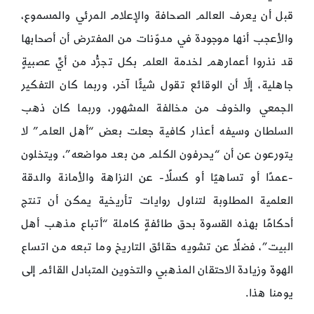
قبل أن يعرف العالم الصحافة والإعلام المرئي والمسموع،
والأعجب أنها موجودة في مدوّنات من المفترض أن أصحابها
قد نذروا أعمارهم لخدمة العلم بكل تجرُّد من أيِّ عصبيةٍ
جاهلية، إلّا أن الوقائع تقول شيئًا آخر، وربما كان التفكير
الجمعي والخوف من مخالفة المشهور، وربما كان ذهب
السلطان وسيفه أعذار كافية جعلت بعض “أهل العلم” لا
يتورعون عن أن “يحرفون الكلم من بعد مواضعه”، ويتخلون
-عمدًا أو تساهيًا أو كسلًا- عن النزاهة والأمانة والدقة
العلمية المطلوبة لتناول روايات تأريخية يمكن أن تنتج
أحكامًا بهذه القسوة بحق طائفةٍ كاملة “أتباع مذهب أهل
البيت”، فضلًا عن تشويه حقائق التاريخ وما تبعه من اتساع
الهوة وزيادة الاحتقان المذهبي والتخوين المتبادل القائم إلى
يومنا هذا.