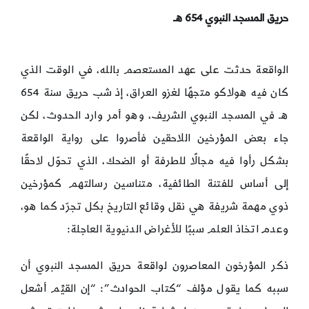
حريق المسجد النبوي 654 هـ
الواقعة حدثت على عهد المستعصم بالله، في الوقت الذي
كان فيه هولاكو متجهًا لغزو العراق، إذ شب حريق سنة 654
هـ في المسجد النبوي الشريف، وهو أمر وارد الحدوث، لكن
جاء بعض المؤرخين اللاحقين فأصروا على رواية الواقعة
بشكل رأوا فيه مجالًا للطرفة أو الضحك، الذي تحوّل لاحقًا
إلى أساس للفتنة الطائفية، متناسين رسالتهم كمؤرخين
ذوي مهمة شريفة هي نقل وقائع التاريخ بكل تجرّد كما هو،
وعدم اتخاذ العلم سببًا للأغراض الدنيوية العاجلة:
ذكر المؤرخون المعاصرون لواقعة حريق المسجد النبوي أن
سببه كما يقول مؤلف “كتاب الحوادث”: “إن القيِّم أشعل