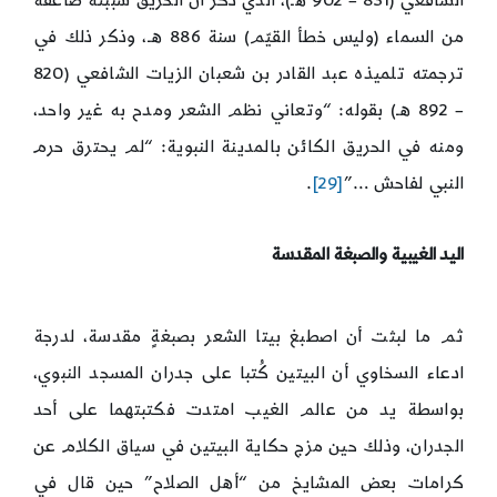
الشافعي (831 – 902 هـ)، الذي ذكر أن الحريق سببته صاعقة
من السماء (وليس خطأ القيّم) سنة 886 هـ، وذكر ذلك في
ترجمته تلميذه عبد القادر بن شعبان الزيات الشافعي (820
– 892 هـ) بقوله: “وتعاني نظم الشعر ومدح به غير واحد،
ومنه في الحريق الكائن بالمدينة النبوية: “لم يحترق حرم
النبي لفاحش …”
[29]
.
اليد الغيبية والصبغة المقدسة
ثم ما لبثت أن اصطبغ بيتا الشعر بصبغةٍ مقدسة، لدرجة
ادعاء السخاوي أن البيتين كُتبا على جدران المسجد النبوي،
بواسطة يد من عالم الغيب امتدت فكتبتهما على أحد
الجدران، وذلك حين مزج حكاية البيتين في سياق الكلام عن
كرامات بعض المشايخ من “أهل الصلاح” حين قال في