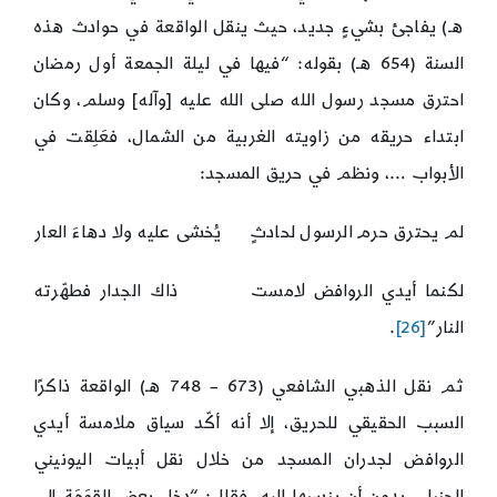
هـ) يفاجئ بشيءٍ جديد، حيث ينقل الواقعة في حوادث هذه
السنة (654 هـ) بقوله: “فيها في ليلة الجمعة أول رمضان
احترق مسجد رسول الله صلى الله عليه [وآله] وسلم، وكان
ابتداء حريقه من زاويته الغربية من الشمال، فعَلِقت في
الأبواب …، ونظم في حريق المسجد:
لم يحترق حرم الرسول لحادثٍ يُخشى عليه ولا دهاءَ العار
لكنما أيدي الروافض لامست ذاك الجدار فطهّرته
النار”
[26]
.
ثم نقل الذهبي الشافعي (673 – 748 هـ) الواقعة ذاكرًا
السبب الحقيقي للحريق، إلا أنه أكّد سياق ملامسة أيدي
الروافض لجدران المسجد من خلال نقل أبيات اليونيني
الحنبلي بدون أن ينسبها إليه، فقال: “دخل بعض القوَمَة إلى