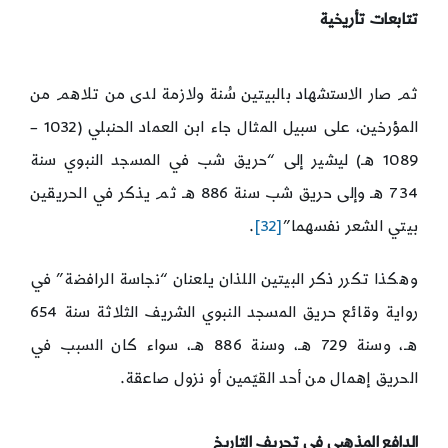
تتابعات تأريخية
ثم صار الاستشهاد بالبيتين سُنة ولازمة لدى من تلاهم من
المؤرخين، على سبيل المثال جاء ابن العماد الحنبلي (1032 –
1089 هـ) ليشير إلى “حريق شب في المسجد النبوي سنة
734 هـ وإلى حريق شب سنة 886 هـ ثم يذكر في الحريقين
بيتي الشعر نفسهما”
[32]
.
وهكذا تكرر ذكر البيتين اللذان يلعنان “نجاسة الرافضة” في
رواية وقائع حريق المسجد النبوي الشريف الثلاثة سنة 654
هـ، وسنة 729 هـ، وسنة 886 هـ، سواء كان السبب في
الحريق إهمال من أحد القيّمين أو نزول صاعقة.
الدافع المذهبي في تحريف التاريخ