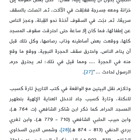
خزانة ومعه مِسرجة فعَلِقت في الآلات، ثم اتصلت بالسقف
سريعًا، ثم دبّت في السقوف آخذة نحو القِبلة، وعجز الناس
عن إطفائها، فما كان إلا ساعة حتى احترقت سقوف المسجد
كلها، ووقعت بعض أساطينه وذاب رصاصها، وكل ذلك قبل
أن ينام الناس. واحترق سقف الحجرة النبوية، ووقع ما وقع
منه في الحجرة …، ومما قيل في ذلك: لم يحترق حرم
الرسول لحادث …”
[27]
.
وتلازم نقل البيتين مع الواقعة في كتب التاريخ تارة كسبب
للنكتة، وتارة كسبب جاد لتدخل العناية الإلهية بتطهير
المسجد الحرام كما ذكر ابن شاكر الشافعي (ت 764 هـ)،
وابن حبيب الحلبي الشافعي (710 – 779 هـ)، وابن تغري
بردي الحنفي (813 – 874 هـ)
[28]
، وشمس الدين السخاوي