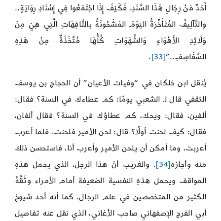
أَحَدٌ مَنْ رِجَالِ هَذَا السَّنَدِ، فَكَيْفَ إِذَا اجْتَمَعُوا فِي إِسْنَادِ رِوَايَةٍ..
والتَّآلِيفُ المُتَأَخِّرَةُ اليَوْمَ المَشْحُونَةُ بالتَّافِهَاتِ الَّتِي هِيَ مِنْ
وَلَائِدِ الأَهْوَاءِ وَالشَّهَوَاتِ كُلُّهَا مُتَّخَذَةٌ مِنْ هَذِهِ
السَّفَاسِفِ..”
[33]
.
يُنقل ابن خلكان في “وفيات الأعيان” أن الحجاج بن يوسف
الثقفي قال لـ الشعبي يومًا: كم عطاءك في السنة؟ فقال:
ألفين، فقال: ويحك، كم عطاؤك في السنة؟ فقال ألفان،
فقال: كيف لحنت أولًا؟ قال: لحن الأمير فلحنت، فلما أعرب
أعربت، وما أمكن أن يلحن الأمير وأعرب أنا، فاستحسن ذلك
منه وأجازه
[34]
. والغريب أنّ هذا الرجل، الذي يحمل هذهِ
المواقف ويحمل هذهِ النفسية الضعيفة أمام الأمراء وثَقَّهُ
الكثير من المتخصصين في علم الرجال، كما أنه أحد شيوخ
أبي الفرج الإصفهاني صاحب الأغاني، الذي نقل عنه تفاصيل