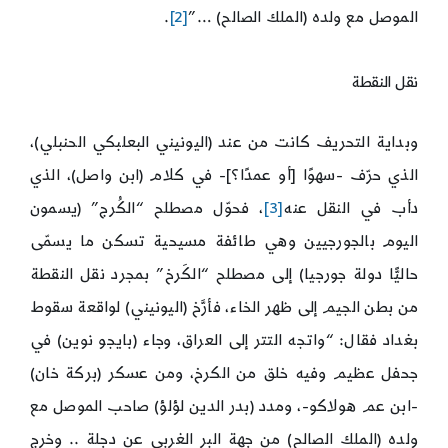
الموصل مع ولده (الملك الصالح) …”
[2]
.
نقل النقطة
وبداية التحريف كانت من عند (اليونيني البعلبكي الحنبلي)،
الذي حرّف -سهوًا [أو عمدًا؟]- في كلام (ابن واصل)، الذي
دأب في النقل عنه
[3]
، فحوّل مصطلح “الكُرج” (يسمون
اليوم بالجورجيين وهي طائفة مسيحية تسكن ما يسمّى
حاليًّا دولة جورجيا) إلى مصطلح “الكَرخ” بمجرد نقل النقطة
من بطن الجيم إلى ظهر الخاء، فأرَّخ (اليونيني) لواقعة سقوط
بغداد فقال: “واتجه التتر إلى العراق، وجاء (بايجو نوين) في
جحفل عظيم وفيه خلق من الكرخ، ومن عسكر (بركة خان)
-ابن عم هولاكو-، ومدد (بدر الدين لؤلؤ) صاحب الموصل مع
ولده (الملك الصالح) من جهة البر الغربي عن دجلة .. وخرج