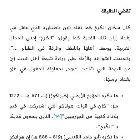
تقصّي الحقيقة
كان سكان الكرخ كما نقله (ابن باطيش)، الذي عاش في
بغداد إبان تلك الفترة كما يقول: “الكرخ: إحدى المحال
العربية، يوصف أهلها باللطف والرقة في الطباع …”،
وتعددت الشواهد والأدلة على براءة شيعة أهل البيت (ع)
من التهمة التي شاعت عنهم بمعاونة المغول في غزو
بغداد، ومنها:
ما ذكره المؤرخ الأرمني (كيراكوز) (ت 671 هـ – 1272
م): “كان في قوات هولاكو التي اشتركت في فتح
بغداد كتيبة من الجورجيين”
[14]
. الذين يسمون قديمًا
بـ “الكُرج”.
ما ذكره (أبو حامد القدسي) (819 – 888 هـ) إن هولاكو