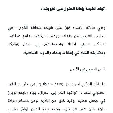
اتهام الشيعة بإعانة المغول على غزو بغداد
وهي حادثة الادعاء زورًا على شيعة منطقة الكرخ – في
الجانب الغربي من بغداد- وزعم تحركهم بدافع عدائهم
للحاكم السني آنذاك وانضمامهم إلى جيش هولاكو
ومشاركة التتار في إسقاط بغداد والدولة العباسية.
النص الصحيح في الأصل
ما نقله المؤرخ ابن واصل (604 – 697 هـ) في تأريخه للغزو
المغولي لبغداد: “واتجه التتر إلى العراق، وجاء (بايجو نوين)
في جحفل عظيم وفيه خلق من الكُرج، ومن عسكر (بركة
خان) -ابن عم هولاكو-، ومدد (بدر الدين لؤلؤ) صاحب