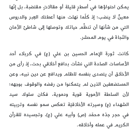
يمكن احتواؤها في أسطرٍ قليلة أو مقالاتٍ مقتضبة، بل إنّها
معينٌ لا ينضب؛ إذ كلّما نهلت منها أعطتك العِبر والدروس
التي من شأنها أن تنظِّم حياتك وتوصلها إلى شاطئ الأمان
والنّجاة في يوم المحشر.
كانت ثورة الإمام الحسين بن علي (ع) في كربلاء أحد
الأساسات الصلدة التي نشأت بدافع أخلاقي بحت، إذ رأى من
الأخلاق أن يتصدى بنفسه للظلم ويدافع عن دين نبيه، وعن
المستضعفين الذين لم يتمكنوا من رفضه والوقوف بوجهه؛
لأن السلطة الأموية قوية ودموية، فكان سلوك سيد
الشهداء (ع) وسيرته الأخلاقيّة تعكس سمو نفسه وتربيته
في حجر جدّه محمّد (ص) وأبيه علي (ع)، وتجسيده للقرآن
الكريم في عمله وأخلاقه.