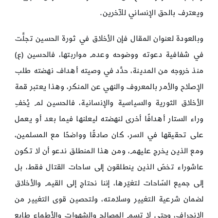
ويعترف بالحق الإنساني للآخرين.
وبالعودة لعنوان المقال فإن الأخلاق في ثورة الحسين تجلَّت
في شفافية دعوته ووضوحه وعدم مواربتها، فالحسين (ع)
منذ خروجه من المدينة، حدَّد في وصيته أهداف نهضته طلب
الإصلاح والأمر بالمعروف والنهي عن المنكر، وهذا يعتبر قمة
الأخلاق الثورية والسياسية والإنسانية، فالحسين لم يُخفِ
وراء الستار أهدافًا أخرى لنهضته ليعلنها فيما بعد أو يعمل
على تحقيقها في السر، كان صادقًا وواضحًا مع المسلمين،
ومع الذين يخرج عليهم، ومن هذا المنطلق ندعو أن لا تكون
عاشوراء تخصّ الذين ينطلقون إلى ساحات القتال فقط، بل
إلى جميع السّاحات لتغيّرها، إننا نحتاج إلى القيم والأخلاق
لضمان شرعية التغيير وسلامته، ولتحصين قوى التغيير من
الانحراف، وحتى لا تسم المصالح والشهوات والأطماع طابع