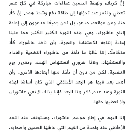
إنَّ كربلاء ونهضة الحسين عطاءات مباركة في كلِّ عصر
تعطي وتثمر عند تحوّلها إلى طاقة دفع وشحذ همم. إنَّ كلًّا
منا، ومن موقعه، مدعو، بل نحن جميعًا مدعوون إلى إعادة
إنتاج عاشوراء، وفي هذه الثورة الكثير الكثير مما علينا
إعادة إنتاجه للاستفادة والعبرة، بأن نأخذ عاشوراء كلًّا
متكاملًا، إننا غالبًا ما نأخذ من عاشوراء التضحية والفداء
والاستشهاد، وهذا ضروري لاستنهاض الهمم وتعزيز روح
التضحية، لكن من دون أن نأخذ منها أبعادها الأخرى، وأن
أهم بعد فيها هو البعد الأخلاقي الذي كان أساسًا لهذه
الثورة وعند عدم ذكر هذا البعد فإننا بذلك لا نعي عاشوراء،
ولا نعطيها حقها.
إننا اليوم في إطار موسم عاشوراء، وسنتوقف عند البُعد
الأخلاقي عند واحدة من القيم التي عاشها الحسين وأصحابه،