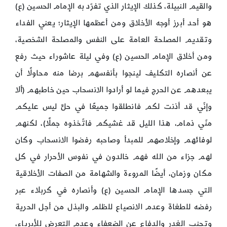
والقيم النبيلة، كذلك الإيثار الذي تفرّد به الإمام الحسين (ع)
هو أحد أبرز أوجه الأخلاق ومن أعظمها الإيثار؛ يعني الفداء
وتقديم المصلحة العامة على النفس والمصلحة الشخصية،
ومن أخلاق الإمام الحسين (ع) وفي ليلة عاشوراء حيث رفع
عن أنصاره التكليف لينجوا بأنفسهم برضا منه محاولًا أن
يبعدهم عن الحرج فيما لو أرادوا الانسحاب حين خاطبهم (ألا
وإنّي قد أذنت لكم فانطلقوا جميعًا في حلٍّ ليس عليكم
منّي ذمام، هذا الليل قد غشيكم فاتّخذوه جملًا)، لكنهم
لوفائهم وإخلاصهم للمبدأ وصاحبه رفضوا الانسحاب وكان
لهم جزاء من الله فهم خالدون في نفوس الأحرار في كل
مكان وزمان، أيضًا المروءة والشهامة من الصفات الأخلاقية
التي جسدها الإمام الحسين (ع) وأنصاره في كربلاء عبر
رفضه للطغاة وعدم الانصياع للظلم والبذل من أجل الحرية
وتجنب الغدر والدفاع عن الضعفاء وعدم التعرض للأبرياء،