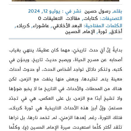
بقلم
رسول حسين
نشر في : يوليو 12, 2024
on
التصنيفات:
كتابات
,
مقالات
التعليقات 0
أخلاقيات
الكلمات المفتاحية:
البعد الأخلاقي
,
عاشوراء
,
كربلاء
,
الثورة
أخلاق
,
ثورة
,
الإمام الحسين
العاشورائية
وشفافيتها
وعدم
بدايةً إنَّ أيّ حدث تاريخيّ، مهما كان عظيمًا، ينتهي بغياب
مواربتها
أصحابه عن مسرح الحياة، ويصبح حديث تاريخ، ويدوّن في
كتبه، وتذكر دلائل تواجد أشخاص الحدث، أو حدوث أحداث
معينة يتم تخليدها، وبعض منها يخفت مع الزمن، لكن
هناك من المحطات والأحداث في التاريخ ما لا يخبو ضوؤها
ولا تشيخ أبدًا مع الزمن، بل على العكس، هي في تجدّد
مستمرّ، وإنَّ أبرز هذه الأحداث التاريخية هي ثورة كربلاء،
فتلك الثورة، رغم بُعدها الزمنيّ، لم تخمد نارها، بل نراها
تتّقد أكثر كلَّما استعيدت سيرة الإمام الحسين (ع)، وكلَّما