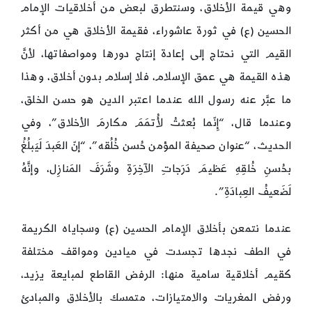
وهي قيمة الأخلاق، وسنتطرق لبعض من أخلاقيات الإمام
الحسين (ع) في ثورة عاشوراء، فقيمة الأخلاق هي من أكثر
القيم التي نحتاج إلى إعادة إنتاج دورها ومواصفاتها، لأنَّ
هذه القيمة هي عمق الإسلام، فلا إسلام بدون أخلاق، وهذا
ما عبَّر عنه رسول الله عندما اعتبر الدين هو حسن الخلق،
وعندما قال، “إِنّما بُعثتُ لأُتمَمَ مكارمَ الأخلاق”، وفي
الحديث، “عنوان صحيفة المؤمن حُسن خُلُقه”، “إنّ العَبدَ لَيَبلُغُ
بحُسنِ خُلقِهِ عَظيمَ دَرَجاتِ الآخِرَةِ وشَرَفَ المَنازِل، وإنَّهُ
لَضَعيفُ العِبادَةِ”.
عندما نتمعن بأخلاق الإمام الحسين (ع) وسجاياه الكريمة
في الطف نجدها تجسدت في ميادين ومواقف مختلفة
كقيم أخلاقية سامية منها: الرفض القاطع لمبايعة يزيد،
ورفض المغريات والامتيازات، متمسك بالأخلاق والمبادئ