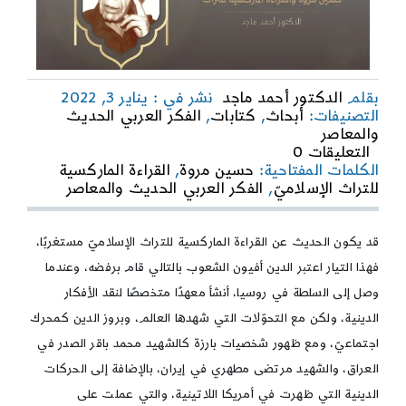
بقلم
الدكتور أحمد ماجد
نشر في : يناير 3, 2022
التصنيفات:
أبحاث
,
كتابات
,
الفكر العربي الحديث
والمعاصر
on
التعليقات 0
الفكر
الكلمات المفتاحية:
حسين مروة
,
القراءة الماركسية
العربي
للتراث الإسلاميّ
,
الفكر العربي الحديث والمعاصر
الحديث
والمعاصر
|
قد يكون الحديث عن القراءة الماركسية للتراث الإسلاميّ مستغربًا،
حسين
فهذا التيار اعتبر الدين أفيون الشعوب بالتالي قام برفضه، وعندما
مروة
وصل إلى السلطة في روسيا، أنشأ معهدًا متخصصًا لنقد الأفكار
والقراءة
الماركسية
الدينية، ولكن مع التحوّلات التي شهدها العالم، وبروز الدين كمحرك
للتراث
اجتماعيّ، ومع ظهور شخصيات بارزة كالشهيد محمد باقر الصدر في
الإسلاميّ
العراق، والشهيد مرتضى مطهري في إيران، بالإضافة إلى الحركات
الدينية التي ظهرت في أمريكا اللاتينية، والتي عملت على