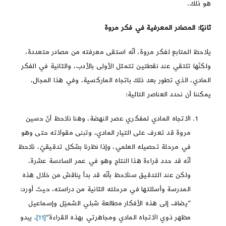
هو ذلك.
ثانيًا: المصادر المعرفية في فكر مروة
يلاحظ المتابع لفكر مروة، أنّه استقى معرفته من مصادر متعددة،
ولكنّها تلتقي عند نقطتين تتمثل الأولى بالأدب، والثانية في الفكر
المادي، الذي تطور بعد ذلك باتجاه الماركسية، وفي هذا المجال،
يمكننا أن نحدد العناصر التالية:
الاتجاه المادي لمفكري عصر النهضة، وهنا نلاحظ أنّ حسين
مروة قد تعرف على التيار المادي، وتبنى مقولاته حتى وهو
في مرحلة تحصيله العلمي، وإذا نظرنا بشكل تدقيقيّ، نلاحظ
أنّه قد حدد قراءة هذا النتاج وهو في عمر السادسة عشرة،
ولكن عند التدقيق سنلاحظ بأنّه قد بدأ يناقش من خلال هذه
المدرسة وأسئلتها في مرحلته الثانية من دراسته، حيث أورد:
“يضاف إلى هذه الأفكار مطالعة شبلي الشميّل وإسماعيل
مظهر ذوي الاتجاه المادي ومجاهرتي بهذه القراءة”
[11]
، يبدو