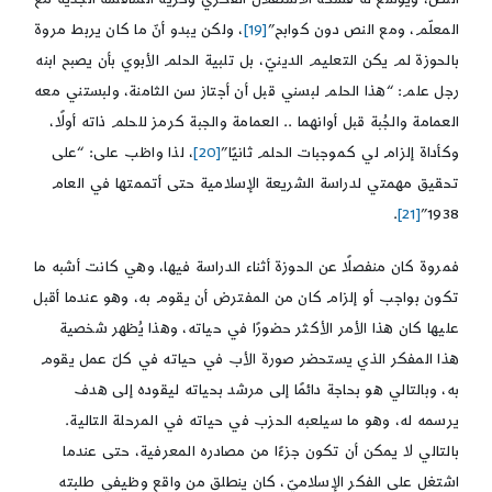
المعلّم، ومع النص دون كوابح”
[19]
، ولكن يبدو أنّ ما كان يربط مروة
بالحوزة لم يكن التعليم الدينيّ، بل تلبية الحلم الأبوي بأن يصبح ابنه
رجل علم: “هذا الحلم لبسني قبل أن أجتاز سن الثامنة، ولبستني معه
العمامة والجُبة قبل أوانهما .. العمامة والجبة كرمز للحلم ذاته أولًا،
وكأداة إلزام لي كموجبات الحلم ثانيًا”
[20]
، لذا واظب على: “على
تحقيق مهمتي لدراسة الشريعة الإسلامية حتى أتممتها في العام
.
[21]
1938”
فمروة كان منفصلًا عن الحوزة أثناء الدراسة فيها، وهي كانت أشبه ما
تكون بواجب أو إلزام كان من المفترض أن يقوم به، وهو عندما أقبل
عليها كان هذا الأمر الأكثر حضورًا في حياته، وهذا يُظهر شخصية
هذا المفكر الذي يستحضر صورة الأب في حياته في كلّ عمل يقوم
به، وبالتالي هو بحاجة دائمًا إلى مرشد بحياته ليقوده إلى هدف
يرسمه له، وهو ما سيلعبه الحزب في حياته في المرحلة التالية.
بالتالي لا يمكن أن تكون جزءًا من مصادره المعرفية، حتى عندما
اشتغل على الفكر الإسلاميّ، كان ينطلق من واقع وظيفي طلبته