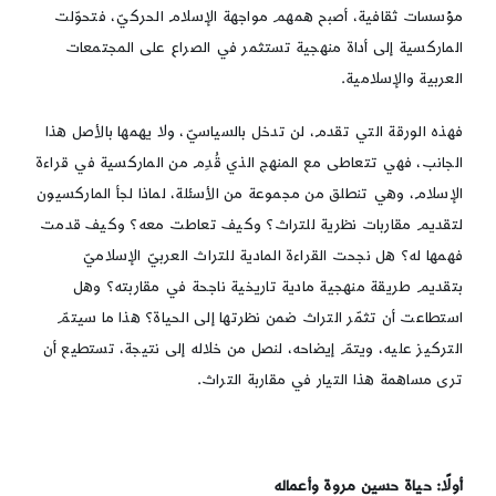
مؤسسات ثقافية، أصبح همهم مواجهة الإسلام الحركيّ، فتحوّلت
الماركسية إلى أداة منهجية تستثمر في الصراع على المجتمعات
العربية والإسلامية.
فهذه الورقة التي تقدم، لن تدخل بالسياسيّ، ولا يهمها بالأصل هذا
الجانب، فهي تتعاطى مع المنهج الذي قُدِم من الماركسية في قراءة
الإسلام، وهي تنطلق من مجموعة من الأسئلة، لماذا لجأ الماركسيون
لتقديم مقاربات نظرية للتراث؟ وكيف تعاطت معه؟ وكيف قدمت
فهمها له؟ هل نجحت القراءة المادية للتراث العربيّ الإسلاميّ
بتقديم طريقة منهجية مادية تاريخية ناجحة في مقاربته؟ وهل
استطاعت أن تثمّر التراث ضمن نظرتها إلى الحياة؟ هذا ما سيتمّ
التركيز عليه، ويتمّ إيضاحه، لنصل من خلاله إلى نتيجة، تستطيع أن
ترى مساهمة هذا التيار في مقاربة التراث.
أولًا: حياة حسين مروة وأعماله