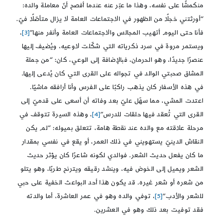
منكمشًا على نفسه، وهذا ما عبّر عنه عندما أفصح أنّ معاملة والده:
“أورثتني خجلًا من الظهور في الاجتماعات العامة لا يزال متأصّلًا فيّ.
فأنا حتى اليوم أتهيب المجالس والاجتماعات العامة وأنفر منها”
[3]
،
ويستمر مروة في سرد ذكرياته التي شكّلت لاوعيه، ويُضيف إليها
عنصرًا جديدًا، وهو الحرمان، فبالإضافة إلى الوعي، كان: “من جملة
المشاق صحبتي الوالد في تجواله على القرى التي كان يُدعى إليها.
في هذه الأسفار كان يذهب راكبًا على الفرس وأنا أرافقه ماشيًا.
اعتدت المشي، مما سهّل عليّ بعد وفاته أن أسعى على قدميّ إلى
القرى التي تُعقد فيها حلقات للدرس”
[4]
، وهذه السيرة تتوقف في
مرحلة علاقته مع والده عند نقطة هامة، تتعلق بميوله: “لم يكن
النقاش الدينيّ يستهويني في ذلك العمر، أو يقع في نفسي بمقدار
ما كان يفعل حديث الشعر. فوالدي لكونه شاعرًا كان يؤثر حديث
الشعر ويميل إلى الخوض فيه، وينشد رقيقه ويترنح طربًا، وهو يتلو
من شعره أو شعر غيره. قد يكون هذا أحد البواعث الخفية على حبي
للشعر والأدب”
[5]
، توفي والده وهو في عمر العاشرة، أما والدته
فقد توفيت بعد ذلك وهو في العشرين.