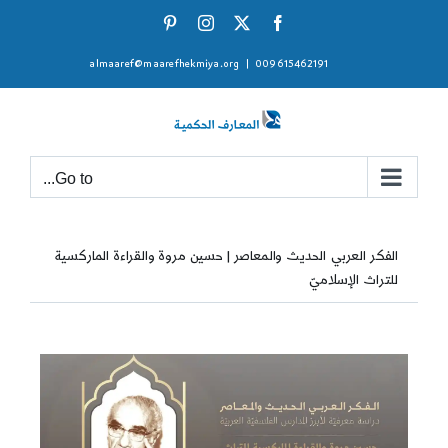
Ski
Pinterest
Instagram
Facebook
X
t
almaaref@maarefhekmiya.org
|
009615462191
conten
Go to...
الفكر العربي الحديث والمعاصر | حسين مروة والقراءة الماركسية
للتراث الإسلاميّ