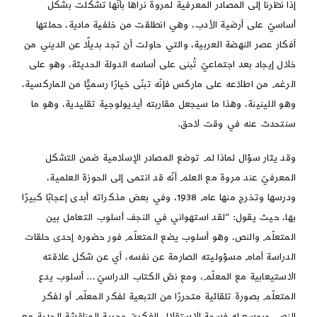
إذا نظرنا إلى المصادر المعرفية لمروة نراها بأنّها تشكّلت بشكل
أساسيّ على أرضية الأدب، وهي انطلقت من خلفية مادية، حملتها
أفكار عصر النهضة العربية، والتي حاولت أن تجد بديلًا عن الديني من
خلال إيجاد بعد اجتماعيّ تُبنى على أساسه الدولة الحديثة، وهو على
الرغم من اطلاعه على ماركس فإنّه تبنّى خيارًا رسميًّا من الماركسية،
وهو اللينينة، وهذا ما سيجعل مقاربته أيديولوجية تقليدية، وهو ما
سنتحدث عنه في وقت لاحق.
وقد يثار سؤال لماذا لم توضع المصادر الإسلامية ضمن التشكل
المعرفيّ عند مروة مع العلم أنّه قد انتمى إلى الحوزة العلمية،
ودرسها وتخرج منها عام 1938، وفي بعض مذكراته أبدى إعجابًا كبيرًا
بها، حيث يقول: “لقد استهواني في النجف أسلوب التعامل بين
المتعلّم والنص، وهو أسلوب يضع المتعلّم فور حضوره إحدى حلقات
الدراسة أمام مسؤوليته الصارمة عن نفسه، أي عن شكل علاقته
الاستيعابية مع المعلّم، ومع نصّ الكتاب الدراسيّ… أسلوب يدع
المتعلّم بصورة تلقائية متحررًا من التبعية لفكر المعلّم أو لفكر
النص، ويوسع له فسحة الاستقلال الفكريّ وحرية المناقشة الجدية مع