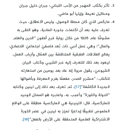
تأثر بكتّاب المهجر من الأدب اللبناني؛ جبران خليل جبران
ومخائيل نعيمة وإيليا أبو ماضي.
ماركس الذي كان محطة الوصول، وليس الانطلاق، حيث
تعرف عليه بعد أن اكتملت جذوره المادية، وهو التقى به
مشوشًا عام 1926 من خلال رواية فرح أنطون “الدين والعلم
والمال”؛ وهي عمل أدبي ذات بُعد فلسفيّ اجتماعيّ اقتصاديّ،
يعالج العلاقات الطبقية المتناقضة بين العمّال وأرباب العمل،
ليعود بعد ذلك للتعرف إليه عبر الشيبي وكتاب البيان
الشيوعيّ، يقول مروة إنه عاد بعد يومين من استعارته
للكتاب: “منشرح الصدر، مفعمًا بفرح المعرفة وبأضوائها
الجديدة الكاشفة”
[17]
، ثم تعرف بعد ذلك إلى لينين وكتابه
“الدولة والثورة” وأعجب به، واعتبره هو الممثل الوحيد
للماركسية، قال: اللينينية هي الماركسية مطبّقة على الواقع
الملموس تطبيقًا إبداعيًا تميّز به لينين في عصر الثورة
الاشتراكية العلمية المتحققة على الأرض بالفعل”
[18]
.