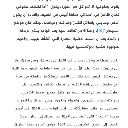
يقوم بسلوكية لا تتوافق مع الحوزة، يقول: “أما اختلاف سلوكي
فكان ظاهرًا في احتذائي مداسًا أبيض في الصيف والعادة أن يكون
أصفر، وعنايتي بقماش القنباز ونظافته وخياطته. وذلك كان موضع
استهجان”
[10]
، وهذا الأمر تفاقم لديه بعد اتهامه بنشر الزندقة
والإلحاد بعد أن استلم مكتبة العمارة التي أنشأها حبيب إبراهيم
لمواجهة مكتبة بروتستنتية فيها.
انتقل بعدها مروة إلى بغداد، ثم انتقل إلى دمشق ومن بعدها عاد
إلى بيروت، حيث علّم الأدب في مدرسة العاملية، ليعود مرة ثانية
إلى دمشق، ليعود بعد ذلك إلى النجف ليستكمل دراسته في مدة
أربع سنوات، وفي هذه الفترة بدأ مرحلة الكتابة والتعرف على
الماركسية بعد أن تعرف عليه من خلال حسين محمد الشيبي،
وقراءته للبيان الشيوعيّ والدولة والثورة، وفي العراق بدأ الحراك
السياسي من خلال مشاركته في أيام الوثبة عام 1948، ثم أصدر
جريدة “السيار” التي أبعد على أثرها من العراق إلى لبنان، حيث
انتسب إلى الحزب الشيوعي عام 1951. ترأس تحرير مجلّة الطريق