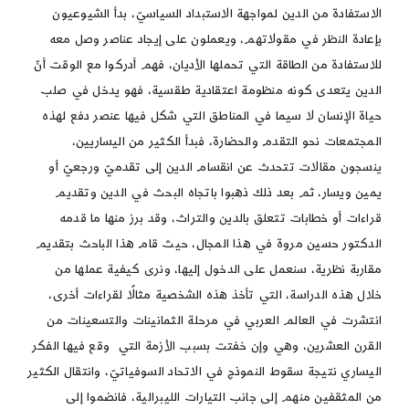
الاستفادة من الدين لمواجهة الاستبداد السياسيّ، بدأ الشيوعيون
بإعادة النظر في مقولاتهم، ويعملون على إيجاد عناصر وصل معه
للاستفادة من الطاقة التي تحملها الأديان، فهم أدركوا مع الوقت أنّ
الدين يتعدى كونه منظومة اعتقادية طقسية، فهو يدخل في صلب
حياة الإنسان لا سيما في المناطق التي شكل فيها عنصر دفع لهذه
المجتمعات نحو التقدم والحضارة، فبدأ الكثير من اليساريين،
ينسجون مقالات تتحدث عن انقسام الدين إلى تقدميّ ورجعيّ أو
يمين ويسار، ثم بعد ذلك ذهبوا باتجاه البحث في الدين وتقديم
قراءات أو خطابات تتعلق بالدين والتراث، وقد برز منها ما قدمه
الدكتور حسين مروة في هذا المجال، حيث قام هذا الباحث بتقديم
مقاربة نظرية، سنعمل على الدخول إليها، ونرى كيفية عملها من
خلال هذه الدراسة، التي تأخذ هذه الشخصية مثالًا لقراءات أخرى،
انتشرت في العالم العربي في مرحلة الثمانينات والتسعينات من
القرن العشرين، وهي وإن خفتت بسبب الأزمة التي وقع فيها الفكر
اليساري نتيجة سقوط النموذج في الاتحاد السوفياتيّ، وانتقال الكثير
من المثقفين منهم إلى جانب التيارات الليبرالية، فانضموا إلى