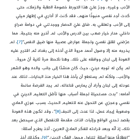
الأدب وغيره. وجرّ عليّ هذا التورط خصومة الطلبة والزملاء، حتى
كدت أجد نفسي منبوذًا منهم، فقد كنت لا أداري في إظهار ميلي
إلى الأدب وتعلقي به. ضاق عليّ الحصار ووجدتني في دوامة صراع
داخلي مدار خيار صعب بين الدرس والأدب لم أخرج منه بنتيجة. مما
عرّضني لقلق نفسيّ ولجملة عوارض عصبية منها ضيق النفس”
[7]
، لم
يخرجه منه إلا وصول أحمد مروة الذي أخذه إلى بغداد ثم اقترح عليه
العودة إلى لبنان ووافقه على ذلك. وهنا نلاحظ مرة ثانية أنّ مروة،
لم يكن له توجه دينيّ، حيث كان منشدًا إلى جانب والده وهو الشعر
والأدب، ولكنّه لم يستطع أن يأخذ هذا الخيار منذ البدايات، لذلك عند
عودته إلى لبنان وأراد أن يمارس قناعاته، لم يجد الفرصة سانحة
أمامه: “بدت مستحيلة لجملة أسباب منها تأصّل التعليم الدينيّ في
نفسي وعجزي عن التحول عنه للتعليم الحديث بسبب عوزي المادي
وصعوبة إيجاد عمل، لذا عدت إلى النجف
[8]
“، وقد تكون هذه العودة
بقصد تحدي الواقع وإثبات الذات مقدمة للانفصال الذي سيحصل بعد
ذلك، إذ أنّه وبعد قراءته للفكر الماديّ العربيّ، أخذ يطرح أسئلة:
“انطلاقًا منها أسئلة تتناول مجمل الفكر الدينيّ”
[9]
، وكذلك أخذ