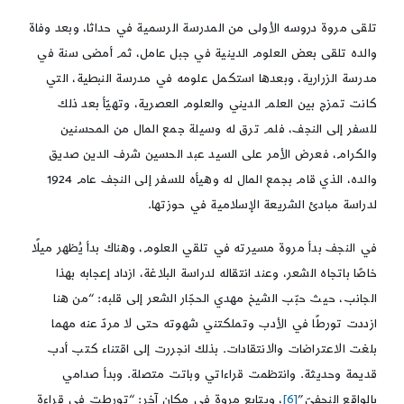
تلقى مروة دروسه الأولى من المدرسة الرسمية في حداثا، وبعد وفاة
والده تلقى بعض العلوم الدينية في جبل عامل، ثم أمضى سنة في
مدرسة الزرارية، وبعدها استكمل علومه في مدرسة النبطية، التي
كانت تمزج بين العلم الديني والعلوم العصرية، وتهيّأ بعد ذلك
للسفر إلى النجف، فلم ترق له وسيلة جمع المال من المحسنين
والكرام، فعرض الأمر على السيد عبد الحسين شرف الدين صديق
والده، الذي قام بجمع المال له وهيأه للسفر إلى النجف عام 1924
لدراسة مبادئ الشريعة الإسلامية في حوزتها.
في النجف بدأ مروة مسيرته في تلقي العلوم، وهناك بدأ يُظهر ميلًا
خاصًا باتجاه الشعر، وعند انتقاله لدراسة البلاغة، ازداد إعجابه بهذا
الجانب، حيث حبّب الشيخ مهدي الحجّار الشعر إلى قلبه: “من هنا
ازددت تورطًا في الأدب وتملكتني شهوته حتى لا مردّ عنه مهما
بلغت الاعتراضات والانتقادات. بذلك انجررت إلى اقتناء كتب أدب
قديمة وحديثة. وانتظمت قراءاتي وباتت متصلة. وبدأ صدامي
بالواقع النجفيّ”
[6]
، ويتابع مروة في مكان آخر: “تورطت في قراءة