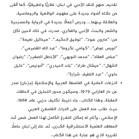
تقديم منهج للنقد الأدبي في لبنان: نظريًّا وتطبيقيًّا، كما ألقى
من خلاله أضواء جديدة على مفهوم الواقعية والرومانسية،
والعلاقة بينهما… ودرس أعمالًا جديدة في الرواية والمسرحية
والشعر والبحث الأدبي والفكري. صدرت في ذلك الحين لكلّ
من: “مارون عبود”، “توفيق الحكيم”، “ميخائيل نعيمة”،
“لويس عوض”، “كوامي نكروما”، “عبد الله القصيمي”،
“عباس العقاد”، “محمد النويهي”، “الأخطل الصغير”، “رضوان
الشهال”، “ميشال طراد”، “بلند الحيدري”، “أدونيس”، “خليل
حاوي”، “عبد اللطيف شرارة”.
النزعات المادية في الفلسفة العربية والإسلاميّة (جزءان) صدر
عن دار الفارابي 1979، وسيكون محور التحليل في الحلقات
المقبلة، وهذا الكتاب، جاء نتيجة تكليف حزبي عام 1968،
حيث طلب منه العمل على التراث الفلسفيّ العربي
الإسلامي، وأتاح له إمكان التفرغ الكامل لهذا العمل ضمن أحد
المعاهد العلمية الاستشراقية الكبرى، ثم عاد إلى لبنان حاملًا
تقريره الذي هو عبارة عن هذا الكتاب.