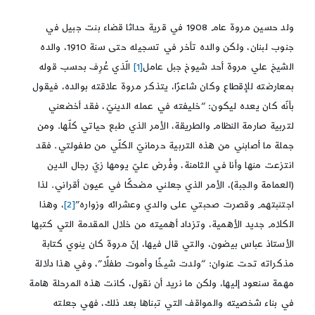
ولد حسين مروة عام 1908 في قرية حداثا قضاء بنت جبيل في
جنوب لبنان، ولكن والده تأخر في تسجيله حتى سنة 1910، والده
الشيخ علي مروة أحد شيوخ جبل عامل
[1]
الّذي عُرِف بحسب قوله
بمعارضته للإقطاع وكان شاعرًا، يتذكر مروة علاقته بوالده، فيقول
بأنّه كان يعده ليكون: “خليفته في عمله الدينيّ، فقد أخضعني
لتربية صارمة النظام والطريقة، الأمر الذي طبع حياتي كلّها. ومن
جملة ما أصابني من هذه التربية حرمانيّ الكلّي من طفولتي. فقد
انتزعت منها وأنا في الثامنة، وفُرض عليّ يومها زيّ رجال الدين
(العمامة والجبة)، الأمر الذي جعلني مضحكًا في عيون أقراني. لذا
اجتنبتهم وقصرت صحبتي على والدي وعشرائه وزواره”
[2]
، وهذا
الكلام جديد الأهمية، وتزداد أهميته من خلال المقدمة التي كتبها
الأستاذ عباس بيضون، والتي قال فيها، إنّ مروة كان ينوي كتابة
مذكراته تحت عنوان: “ولدت شيخًا وأموت طفلًا”، وفي هذا دلالة
مهمة سنعود إليها، ولكن ما نريد أن نقول، كانت هذه المرحلة هامة
في بناء شخصيته والمواقف التي تبناها بعد ذلك، فهي جعلته