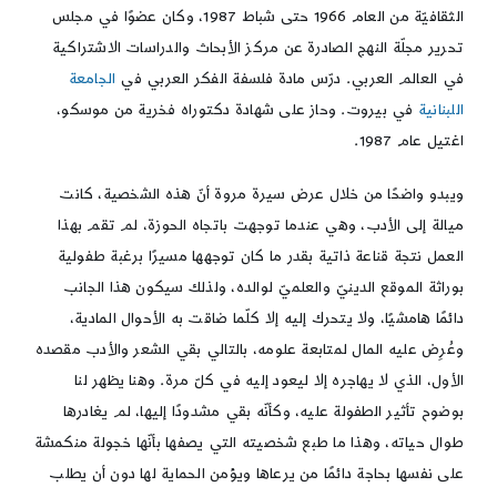
الثقافيّة من العام 1966 حتى شباط 1987، وكان عضوًا في مجلس
تحرير مجلّة النهج الصادرة عن مركز الأبحاث والدراسات الاشتراكية
في العالم العربي. درّس مادة فلسفة الفكر العربي في
الجامعة
اللبنانية
في بيروت. وحاز على شهادة دكتوراه فخرية من موسكو،
اغتيل عام 1987.
ويبدو واضحًا من خلال عرض سيرة مروة أنّ هذه الشخصية، كانت
ميالة إلى الأدب، وهي عندما توجهت باتجاه الحوزة، لم تقم بهذا
العمل نتجة قناعة ذاتية بقدر ما كان توجهها مسيرًا برغبة طفولية
بوراثة الموقع الدينيّ والعلميّ لوالده، ولذلك سيكون هذا الجانب
دائمًا هامشيًا، ولا يتحرك إليه إلا كلّما ضاقت به الأحوال المادية،
وعُرِض عليه المال لمتابعة علومه، بالتالي بقي الشعر والأدب مقصده
الأول، الذي لا يهاجره إلا ليعود إليه في كلّ مرة. وهنا يظهر لنا
بوضوح تأثير الطفولة عليه، وكأنّه بقي مشدودًا إليها، لم يغادرها
طوال حياته، وهذا ما طبع شخصيته التي يصفها بأنّها خجولة منكمشة
على نفسها بحاجة دائمًا من يرعاها ويؤمن الحماية لها دون أن يطلب