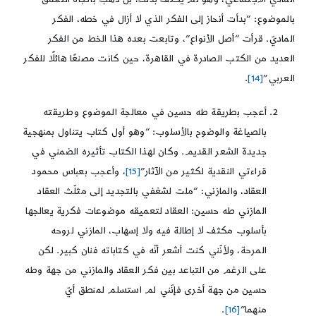
بالموضوع: “بدأت أنحاز إلى الفكر الذي لا أزال في خطه، الفكر
الماديّ. قرأت “أصل الأنواع”، وتابعت بعده هذا الخط من الفكر
العديد من الكتب الصادرة في القاهرة، حين كانت مصنعًا هائلًا للفكر
العربي”
[14]
.
أعجب بطريقة طه حسين في معالجة الموضوع وطريقته
بالصياغة والوضوح بالأسلوب: “وهو أول كتاب يتناول بمنهجية
جديدة الشعر القديم. وكان لهذا الكتاب تأثيره الضمني في
قراءتي النقدية لكثير من الآثار”
[15]
، وأعجب بعباس محمود
العقاد، والمازني: “ملت لشغفي بالتجديد إلى مثلّث العقاد
المازني طه حسين: العقاد لتعميقه موضوعات فكرية يعالجها
بأسلوب مكثف لا إطالة فيه ولا إسهاب، المازني لروحه
المرحة، ولأنّني كنت أشعر أنّه في كتاباته فنان كبير. لكن
على الرغم من التباعد بين فكر العقاد والمازني من جهة وطه
حسين من جهة أخرى فإنّني لم استسلم لمنطق أيّ
منهما”
[16]
.