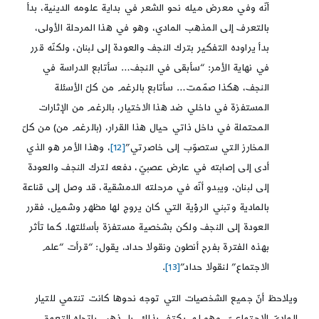
أنّه وفي معرض ميله نحو الشعر في بداية علومه الدينية، بدأ
بالتعرف إلى المذهب المادي، وهو في هذا المرحلة الأولى،
بدأ يراوده التفكير بترك النجف والعودة إلى لبنان، ولكنّه قرر
في نهاية الأمر: “سأبقى في النجف… سأتابع الدراسة في
النجف، هكذا صمّمت… سأتابع بالرغم من كلّ الأسئلة
المستفزة في داخلي ضد هذا الاختيار، بالرغم من الإثارات
المحتملة في داخل ذاتي حيال هذا القرار، (بالرغم من) من كلّ
المخارز التي ستصوّب إلى خاصرتي”
[12]
، وهذا الأمر هو الذي
أدى إلى إصابته في عارض عصبيّ، دفعه لترك النجف والعودة
إلى لبنان، ويبدو أنّه في مرحلته الدمشقية، قد وصل إلى قناعة
بالمادية وتبني الرؤية التي كان يروج لها مظهر وشميل، فقرر
العودة إلى النجف ولكن بشخصية مستفزة بأسئلتها. كما تأثر
بهذه الفترة بفرح أنطون ونقولا حداد، يقول: “قرأت “علم
الاجتماع” لنقولا حداد”
[13]
.
ويلاحظ أنّ جميع الشخصيات التي توجه نحوها كانت تنتمي للتيار
الماديّ الاجتماعيّ، وهو لم يكتف بذلك، بل ذهب باتجاه التعمق