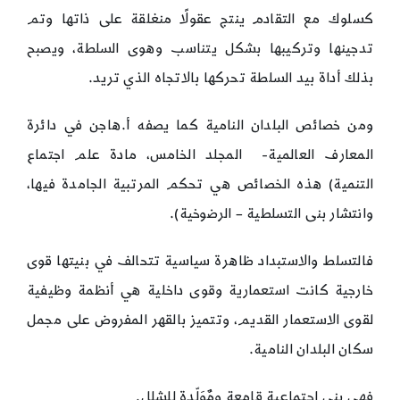
كسلوك مع التقادم ينتج عقولًا منغلقة على ذاتها وتم
تدجينها وتركيبها بشكل يتناسب وهوى السلطة، ويصبح
بذلك أداة بيد السلطة تحركها بالاتجاه الذي تريد.
ومن خصائص البلدان النامية كما يصفه أ.هاجن في دائرة
المعارف العالمية- المجلد الخامس، مادة علم اجتماع
التنمية) هذه الخصائص هي تحكم المرتبية الجامدة فيها،
وانتشار بنى التسلطية – الرضوخية).
فالتسلط والاستبداد ظاهرة سياسية تتحالف في بنيتها قوى
خارجية كانت استعمارية وقوى داخلية هي أنظمة وظيفية
لقوى الاستعمار القديم، وتتميز بالقهر المفروض على مجمل
سكان البلدان النامية.
فهي بنى اجتماعية قامعة ومٌوَلّدة للشلل.