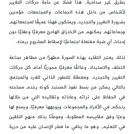
بطرق غير صدامية. هذا فضلًا عن حاجة حركات التغيير
لأشخاص من داخل هذه الجماعات والمجتمعات مؤمنين
بضرورة التغيير والتجديد، ويملكون فهمًا عميقًا لمجتمعاتهم
وجماعاتهم يمكنهم من الاختراق الهادئ معرفيًّا وعقليًّا دون
إحداث أي ضجة مفتعلة اجتماعيًّا لإسقاط المشروع برمته.
لذلك يعتبر التقليد بهذه الصورة مظهرًا من مظاهر صناعة
التخلف والاستبداد، وعائقًا معرفيًّا محوريًّا أمام كل حركات
التغيير والتجديد. ومعطلة للتطور الذاتي للفرد والمجتمع،
بالتالي يمكن من بسط نفوذ المستبد كونه يخدم مصلحته
في الحفاظ على تراثه وعاداته وتقاليده التي من خلالها
يتحكم في الأفراد والمجموعات ويوجهها معرفيًّا، ويصنع لها
وعيًا وفق مقاييسه المطلوبة، وموطّنًا بذلك منهج التلقين
في التعليم. وهو ما ينافي ما فطر الإنسان عليه من حرية