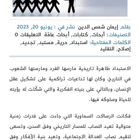
بقلم
إيمان شمس الدين
نشر في : يونيو 20, 2023
on
التصنيفات:
أبحاث
,
كتابات
,
أبحاث عامّة
التعليقات 0
الإصلاح
الكلمات المفتاحية:
استبداد
,
حرية
,
مستبد
,
تجديد
,
والتجدي
إصلاح
,
التقليد
بين
التخلّف
والاستب
الاستبداد ظاهرة تاريخية مارسها الفرد ومارستها الشعوب
في التاريخ، وكان لها تداعيات تراكمية على تشكيل عقل
الإنسان، وبالتالي على بنيته الفكرية والتي شكّلت له رؤيته
للحياة وسلوكه فيها.
فكانت الرسالات السماوية التي جاءت على فترات زمنية
متوالية تعيد النصاب للمسار التاريخي وفق السنن، وتسعى
لتقيم نصاب العدالة الاجتماعية، وتعيد بنية الأفكار وفق