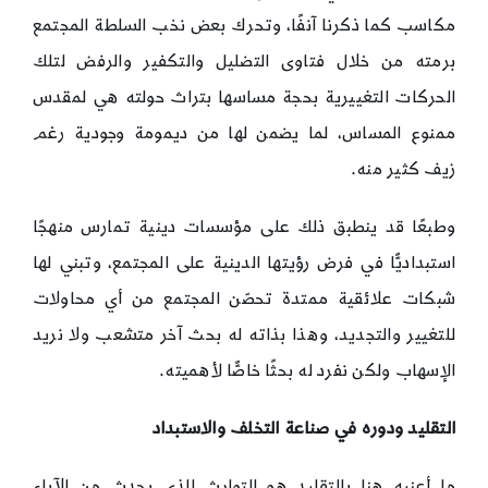
مكاسب كما ذكرنا آنفًا، وتحرك بعض نخب السلطة المجتمع
برمته من خلال فتاوى التضليل والتكفير والرفض لتلك
الحركات التغييرية بحجة مساسها بتراث حولته هي لمقدس
ممنوع المساس، لما يضمن لها من ديمومة وجودية رغم
زيف كثير منه.
وطبعًا قد ينطبق ذلك على مؤسسات دينية تمارس منهجًا
استبداديًّا في فرض رؤيتها الدينية على المجتمع، وتبني لها
شبكات علائقية ممتدة تحصّن المجتمع من أي محاولات
للتغيير والتجديد، وهذا بذاته له بحث آخر متشعب ولا نريد
الإسهاب ولكن نفرد له بحثًا خاصًّا لأهميته.
التقليد ودوره في صناعة التخلف والاستبداد
ما أعنيه هنا بالتقليد هو التوارث الذي يحدث من الآباء