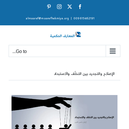
Ski
Pinterest
Instagram
Facebook
X
t
almaaref@maarefhekmiya.org
|
009615462191
conten
Go to...
الإصلاح والتجديد بين التخلّف والاستبداد