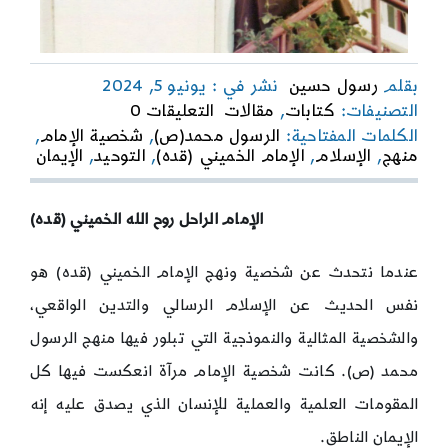
بقلم
رسول حسين
نشر في : يونيو 5, 2024
on
التصنيفات:
كتابات
,
مقالات
التعليقات 0
من
الكلمات المفتاحية:
الرسول محمد(ص)
,
شخصية الإمام
,
منهج
منهج
,
الإسلام
,
الإمام الخميني (قده)
,
التوحيد
,
الإيمان
محمد
وشجاعة
علي
الإمام الراحل روح الله الخميني (قده)
كان
حصنًا
إلهيًّا
عندما نتحدث عن شخصية ونهج الإمام الخميني (قده) هو
ورجلًا
نفس الحديث عن الإسلام الرسالي والتدين الواقعي،
فدائيًّا
والشخصية المثالية والنموذجية التي تبلور فيها منهج الرسول
محمد (ص). كانت شخصية الإمام مرآة انعكست فيها كل
المقومات العلمية والعملية للإنسان الذي يصدق عليه إنه
الإيمان الناطق.