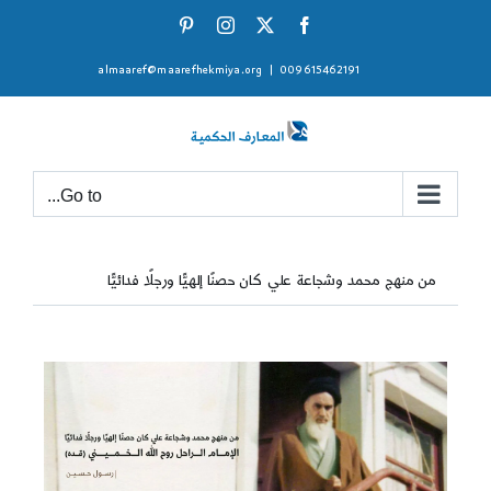
Ski
Pinterest
Instagram
Facebook
X
t
almaaref@maarefhekmiya.org
|
009615462191
conten
Go to...
من منهج محمد وشجاعة علي كان حصنًا إلهيًّا ورجلًا فدائيًّا