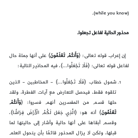
(while you know).
محذور الحالية لفاعل تجعلوا
.
إن إعراب قوله تعالى: ﴿
وَأَنتُمْ تَعْلَمُونَ
﴾ على أنها جملة حال
لفاعل قوله تعالى: ﴿فَلَا تَجْعَلُوا…﴾، فيه المحاذير التالية:
شمول خطاب ﴿فَلَا تَجْعَلُوا…﴾ – المخاطبين – الذين
تلقوه فقط، فيحصل التعارض مع آيات الفطرة، ولقد
حلها قسم من المفسرين أنهم فسروا: ﴿
وَأَنتُمْ
تَعْلَمُونَ
﴾ أنه هو: ﴿الَّذِي جَعَلَ لَكُمُ الْأَرْضَ فِرَاشًا﴾،
وقسم أبقاها على أنها حالية وأشار إلى حاليتها لما
قبلها، ولكن لا يزال المحذور قائمًا بأن يتحول العلم