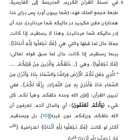
في نسخة القرآن الكريم المترجمة إلى الفارسية،
طبعة مجمع الملك فهد: (شما بیرون آورد پس برای خدا
همتایان مقرر مکینید در حالیکه شما میدانید)، نجد أن
(در حالیکه شما میدانید)، وهذا لا يستقيم إذا كانت
جملة حال لما قبلها والتي هي ﴿فَلَا تَجْعَلُوا لِلَّـهِ أَندَادًا﴾،
بينما يستقيم إذا كانت حال لما سبق قوله تعالى:
﴿فَلَا تَجْعَلُوا﴾، وهي ﴿.. خَلَقَكُمْ وَالَّذِينَ مِنْ قَبْلِكُمْ ….
* الَّذِي جَعَلَ لَكُمُ الْأَرْضَ فِرَاشًا وَالسَّمَاءَ بِنَاءً وَأَنْزَلَ مِنَ
السَّمَاءِ مَاءً فَأَخْرَجَ بِهِ مِنَ الثَّمَرَاتِ رِزْقًا لَكُمْ﴾، ففي
تبيين القرآن: [فإن الله وحده خلقكم وهيأ لكم كل
شيء ﴿
وَأَنتُمْ تَعْلَمُونَ
﴾؛ أي والحال أنتم تعرفون أن
الله خلقكم ورزقكم دون غيره]
[10]
، بل ويستقيم
قلى
أكثر لو كانت ﴿فَلَا تَجْعَلُوا لِلَّهِ أَنْدَادًا﴾ اعتراضية ﴿
قلى
فَلَا تَجْعَلُوا لِلَّهِ أَنْدَادًا
﴾.