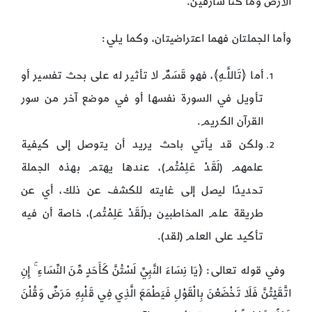
الأرض وما كنا سارقين.
وأما الجملتان فهما اعتراضيتان، وكما يلي:
أما ﴿تَاللَّـهِ﴾، فهو قَسَمٌ لا تأثير له على بحث تفسير أو
تأويل في السورة نفسها أو في موضع آخر من سور
القرآن الكريم.
ولكن قد يأتي باحث يريد أن يتوصل إلى كيفية
علمهم (لَقَدْ عَلِمْتُم)، عندها يهتم بهذه الجملة
تحديدًا ليصل إلى غايته للكشف عن ذلك، أي عن
طريقة علم المخاطبين بـ(لَقَدْ عَلِمْتُم)، خاصة أن فيه
تأكيد على العلم (لقد).
وفي قوله تعالى: ﴿يَا نِسَاءَ النَّبِيِّ لَسْتُنَّ كَأَحَدٍ مِّنَ النِّسَاءِ ۚ إِنِ
اتَّقَيْتُنَّ فَلَا تَخْضَعْنَ بِالْقَوْلِ فَيَطْمَعَ الَّذِي فِي قَلْبِهِ مَرَضٌ وَقُلْنَ