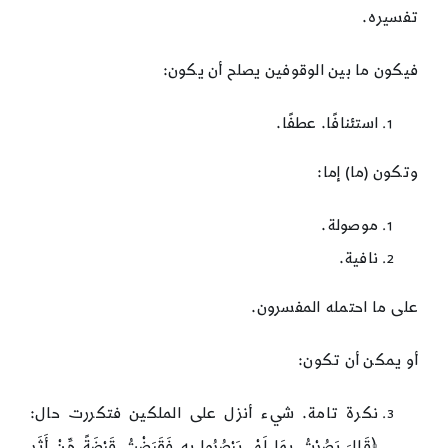
تفسيره.
فيكون ما بين الوقوفين يصلح أن يكون:
استئنافًا. عطفًا.
وتكون (ما) إما:
موصولة.
نافية.
على ما احتمله المفسرون.
أو يمكن أن تكون:
نكرة تامة. شيء أنزل على الملكين فتكررت حال:
﴿قَالَ بَصُرْتُ بِمَا لَمْ يَبْصُرُوا بِهِ فَقَبَضْتُ قَبْضَةً مِّنْ أَثَرِ