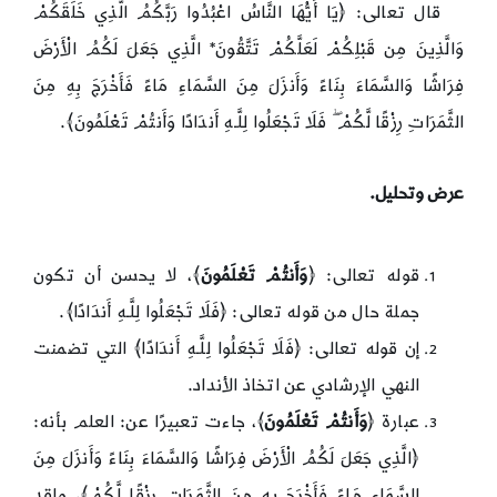
قال تعالى: ﴿يَا أَيُّهَا النَّاسُ اعْبُدُوا رَبَّكُمُ الَّذِي خَلَقَكُمْ
وَالَّذِينَ مِن قَبْلِكُمْ لَعَلَّكُمْ تَتَّقُونَ* الَّذِي جَعَلَ لَكُمُ الْأَرْضَ
فِرَاشًا وَالسَّمَاءَ بِنَاءً وَأَنزَلَ مِنَ السَّمَاءِ مَاءً فَأَخْرَجَ بِهِ مِنَ
الثَّمَرَاتِ رِزْقًا لَّكُمْ ۖ فَلَا تَجْعَلُوا لِلَّـهِ أَندَادًا وَأَنتُمْ تَعْلَمُونَ﴾.
عرض و
تحليل
.
قوله تعالى: ﴿
وَأَنتُمْ تَعْلَمُونَ
﴾، لا يحسن أن تكون
جملة حال من قوله تعالى: ﴿فَلَا تَجْعَلُوا لِلَّـهِ أَندَادًا﴾.
إن قوله تعالى: ﴿فَلَا تَجْعَلُوا لِلَّـهِ أَندَادًا﴾ التي تضمنت
النهي الإرشادي عن اتخاذ الأنداد.
عبارة ﴿
وَأَنتُمْ تَعْلَمُونَ
﴾، جاءت تعبيرًا عن: العلم بأنه:
﴿الَّذِي جَعَلَ لَكُمُ الْأَرْضَ فِرَاشًا وَالسَّمَاءَ بِنَاءً وَأَنزَلَ مِنَ
السَّمَاءِ مَاءً فَأَخْرَجَ بِهِ مِنَ الثَّمَرَاتِ رِزْقًا لَّكُمْ﴾، ولقد