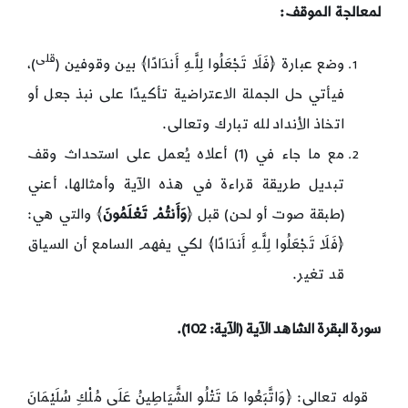
لمعالجة الموقف:
قلى
وضع عبارة ﴿فَلَا تَجْعَلُوا لِلَّـهِ أَندَادًا﴾ بين وقوفين (
)،
فيأتي حل الجملة الاعتراضية تأكيدًا على نبذ جعل أو
اتخاذ الأنداد لله تبارك وتعالى.
مع ما جاء في (1) أعلاه يُعمل على استحداث وقف
تبديل طريقة قراءة في هذه الآية وأمثالها، أعني
(طبقة صوت أو لحن) قبل ﴿
وَأَنتُمْ تَعْلَمُونَ
﴾ والتي هي:
﴿فَلَا تَجْعَلُوا لِلَّـهِ أَندَادًا﴾ لكي يفهم السامع أن السياق
قد تغير.
سورة البقرة الشاهد الآية (الآية: 102)
.
قوله تعالى: ﴿وَاتَّبَعُوا مَا تَتْلُو الشَّيَاطِينُ عَلَى مُلْكِ سُلَيْمَانَ