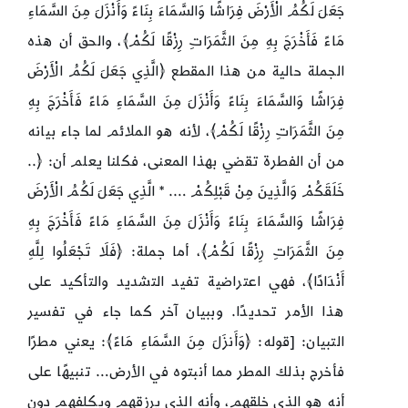
جَعَلَ لَكُمُ الْأَرْضَ فِرَاشًا وَالسَّمَاءَ بِنَاءً وَأَنْزَلَ مِنَ السَّمَاءِ
مَاءً فَأَخْرَجَ بِهِ مِنَ الثَّمَرَاتِ رِزْقًا لَكُمْ﴾، والحق أن هذه
الجملة حالية من هذا المقطع ﴿الَّذِي جَعَلَ لَكُمُ الْأَرْضَ
فِرَاشًا وَالسَّمَاءَ بِنَاءً وَأَنْزَلَ مِنَ السَّمَاءِ مَاءً فَأَخْرَجَ بِهِ
مِنَ الثَّمَرَاتِ رِزْقًا لَكُمْ﴾، لأنه هو الملائم لما جاء بيانه
من أن الفطرة تقضي بهذا المعنى، فكلنا يعلم أن: ﴿..
خَلَقَكُمْ وَالَّذِينَ مِنْ قَبْلِكُمْ …. * الَّذِي جَعَلَ لَكُمُ الْأَرْضَ
فِرَاشًا وَالسَّمَاءَ بِنَاءً وَأَنْزَلَ مِنَ السَّمَاءِ مَاءً فَأَخْرَجَ بِهِ
مِنَ الثَّمَرَاتِ رِزْقًا لَكُمْ﴾، أما جملة: ﴿فَلَا تَجْعَلُوا لِلَّهِ
أَنْدَادًا﴾، فهي اعتراضية تفيد التشديد والتأكيد على
هذا الأمر تحديدًا. وببيان آخر كما جاء في تفسير
التبيان: [قوله: ﴿وَأَنزَلَ مِنَ السَّمَاءِ مَاءً﴾: يعني مطرًا
فأخرج بذلك المطر مما أنبتوه في الأرض… تنبيهًا على
أنه هو الذي خلقهم، وأنه الذي يرزقهم ويكلفهم دون