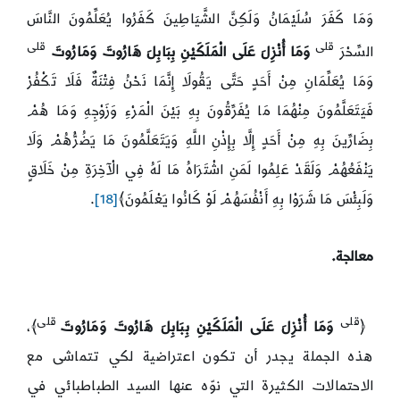
وَمَا كَفَرَ سُلَيْمَانُ وَلَكِنَّ الشَّيَاطِينَ كَفَرُوا يُعَلِّمُونَ النَّاسَ
قلى
قلى
السِّحْرَ
وَمَا أُنْزِلَ عَلَى الْمَلَكَيْنِ بِبَابِلَ هَارُوتَ وَمَارُوتَ
وَمَا يُعَلِّمَانِ مِنْ أَحَدٍ حَتَّى يَقُولَا إِنَّمَا نَحْنُ فِتْنَةٌ فَلَا تَكْفُرْ
فَيَتَعَلَّمُونَ مِنْهُمَا مَا يُفَرِّقُونَ بِهِ بَيْنَ الْمَرْءِ وَزَوْجِهِ وَمَا هُمْ
بِضَارِّينَ بِهِ مِنْ أَحَدٍ إِلَّا بِإِذْنِ اللَّهِ وَيَتَعَلَّمُونَ مَا يَضُرُّهُمْ وَلَا
يَنْفَعُهُمْ وَلَقَدْ عَلِمُوا لَمَنِ اشْتَرَاهُ مَا لَهُ فِي الْآخِرَةِ مِنْ خَلَاقٍ
وَلَبِئْسَ مَا شَرَوْا بِهِ أَنْفُسَهُمْ لَوْ كَانُوا يَعْلَمُونَ﴾
[18]
.
معالجة
.
قلى
قلى
﴿
وَمَا أُنْزِلَ عَلَى الْمَلَكَيْنِ بِبَابِلَ هَارُوتَ وَمَارُوتَ
﴾،
هذه الجملة يجدر أن تكون اعتراضية لكي تتماشى مع
الاحتمالات الكثيرة التي نوّه عنها السيد الطباطبائي في