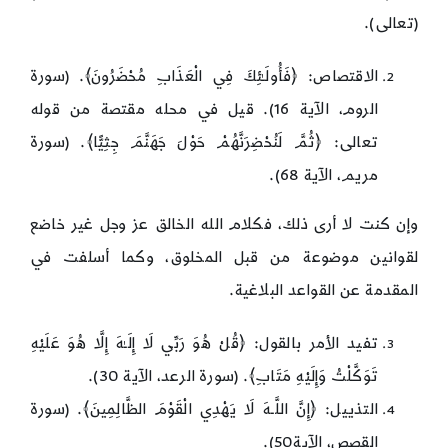
(تعالى).
الاقتصاص: ﴿فَأُولَـٰئِكَ فِي الْعَذَابِ مُحْضَرُونَ﴾. (سورة
الروم، الآية 16). قيل في محله مقتصة من قوله
تعالى: ﴿ثُمَّ لَنُحْضِرَنَّهُمْ حَوْلَ جَهَنَّمَ جِثِيًّا﴾. (سورة
مريم، الآية 68).
وإن كنت لا أرى ذلك، فكلام الله الخالق عز وجل غير خاضع
لقوانين موضوعة من قبل المخلوق، وكما أسلفت في
المقدمة عن القواعد البلاغية.
تفيد الأمر بالقول: ﴿قُلْ هُوَ رَبِّي لَا إِلَـٰهَ إِلَّا هُوَ عَلَيْهِ
تَوَكَّلْتُ وَإِلَيْهِ مَتَابِ﴾. (سورة الرعد، الآية 30).
التذييل: ﴿إِنَّ اللَّـهَ لَا يَهْدِي الْقَوْمَ الظَّالِمِينَ﴾. (سورة
القصص، الآية50).