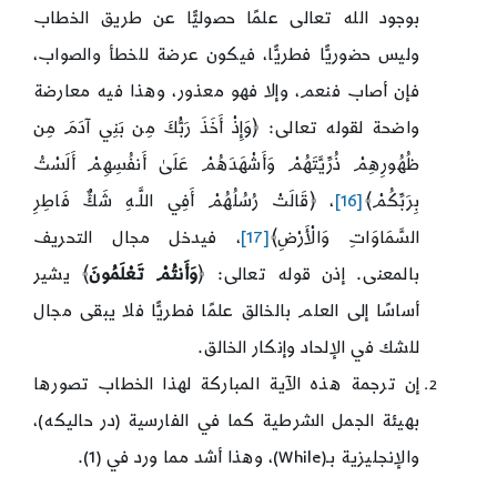
بوجود الله تعالى علمًا حصوليًّا عن طريق الخطاب
وليس حضوريًّا فطريًّا، فيكون عرضة للخطأ والصواب،
فإن أصاب فنعم، وإلا فهو معذور، وهذا فيه معارضة
واضحة لقوله تعالى: ﴿وَإِذْ أَخَذَ رَبُّكَ مِن بَنِي آدَمَ مِن
ظُهُورِهِمْ ذُرِّيَّتَهُمْ وَأَشْهَدَهُمْ عَلَىٰ أَنفُسِهِمْ أَلَسْتُ
بِرَبِّكُمْ﴾
[16]
، ﴿قَالَتْ رُسُلُهُمْ أَفِي اللَّـهِ شَكٌّ فَاطِرِ
السَّمَاوَاتِ وَالْأَرْضِ﴾
[17]
، فيدخل مجال التحريف
بالمعنى. إذن قوله تعالى: ﴿
وَأَنتُمْ تَعْلَمُونَ
﴾ يشير
أساسًا إلى العلم بالخالق علمًا فطريًّا فلا يبقى مجال
للشك في الإلحاد وإنكار الخالق.
إن ترجمة هذه الآية المباركة لهذا الخطاب تصورها
بهيئة الجمل الشرطية كما في الفارسية (در حاليكه)،
والإنجليزية بـ(While)، وهذا أشد مما ورد في (1).