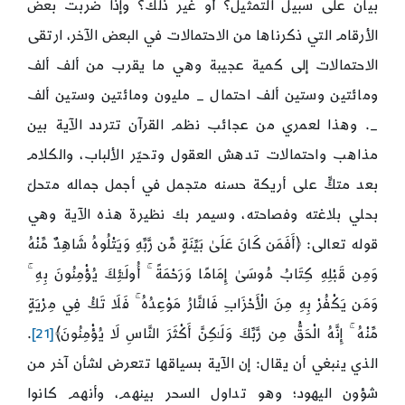
بيان على سبيل التمثيل؟ أو غير ذلك؟ وإذا ضربت بعض
الأرقام التي ذكرناها من الاحتمالات في البعض الآخر، ارتقى
الاحتمالات إلى كمية عجيبة وهي ما يقرب من ألف ألف
ومائتين وستين ألف احتمال _ مليون ومائتين وستين ألف
_. وهذا لعمري من عجائب نظم القرآن تتردد الآية بين
مذاهب واحتمالات تدهش العقول وتحيّر الألباب، والكلام
بعد متكٍّ على أريكة حسنه متجمل في أجمل جماله متحلّ
بحلي بلاغته وفصاحته، وسيمر بك نظيرة هذه الآية وهي
قوله تعالى: ﴿أَفَمَن كَانَ عَلَىٰ بَيِّنَةٍ مِّن رَّبِّهِ وَيَتْلُوهُ شَاهِدٌ مِّنْهُ
وَمِن قَبْلِهِ كِتَابُ مُوسَىٰ إِمَامًا وَرَحْمَةً ۚ أُولَـٰئِكَ يُؤْمِنُونَ بِهِ ۚ
وَمَن يَكْفُرْ بِهِ مِنَ الْأَحْزَابِ فَالنَّارُ مَوْعِدُهُ ۚ فَلَا تَكُ فِي مِرْيَةٍ
مِّنْهُ ۚ إِنَّهُ الْحَقُّ مِن رَّبِّكَ وَلَـٰكِنَّ أَكْثَرَ النَّاسِ لَا يُؤْمِنُونَ﴾
[21]
.
الذي ينبغي أن يقال: إن الآية بسياقها تتعرض لشأن آخر من
شؤون اليهود؛ وهو تداول السحر بينهم، وأنهم كانوا