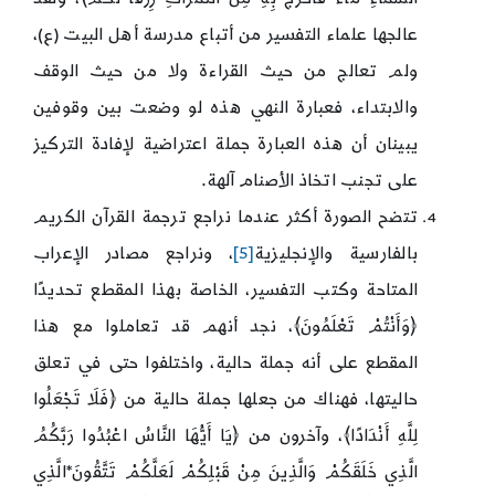
عالجها علماء التفسير من أتباع مدرسة أهل البيت (ع)،
ولم تعالج من حيث القراءة ولا من حيث الوقف
والابتداء، فعبارة النهي هذه لو وضعت بين وقوفين
يبينان أن هذه العبارة جملة اعتراضية لإفادة التركيز
على تجنب اتخاذ الأصنام آلهة.
تتضح الصورة أكثر عندما نراجع ترجمة القرآن الكريم
بالفارسية والإنجليزية
[5]
، ونراجع مصادر الإعراب
المتاحة وكتب التفسير، الخاصة بهذا المقطع تحديدًا
﴿وَأَنْتُمْ تَعْلَمُونَ﴾، نجد أنهم قد تعاملوا مع هذا
المقطع على أنه جملة حالية، واختلفوا حتى في تعلق
حاليتها، فهناك من جعلها جملة حالية من ﴿فَلَا تَجْعَلُوا
لِلَّهِ أَنْدَادًا﴾، وآخرون من ﴿يَا أَيُّهَا النَّاسُ اعْبُدُوا رَبَّكُمُ
الَّذِي خَلَقَكُمْ وَالَّذِينَ مِنْ قَبْلِكُمْ لَعَلَّكُمْ تَتَّقُونَ*الَّذِي