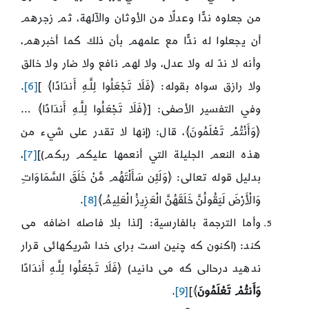
من جعلوه ندًّا وعدلًا من الأوثان والآلهة، ثم زجرهم
أن يجعلوا له ندًّا مع علمهم بأن ذلك كما أخبرهم،
وأنه لا ندّ له ولا عدل، ولا لهم نافع ولا ضار ولا خالق
ولا رازق سواه بقوله: ﴿فَلَا تَجْعَلُوا لِلَّـهِ أَندَادًا﴾ ]
[6]
.
وفي التفسير الأصفى: [﴿فَلَا تَجْعَلُوا لِلَّـهِ أَندَادًا﴾ …
﴿وَأَنْتُمْ تَعْلَمُونَ﴾، قال: (إنها لا تقدر على شيء من
هذه النعم الجليلة التي أنعمها عليكم ربكم)]
[7]
،
بدليل قوله تعالى: ﴿وَلَئِن سَأَلْتَهُم مَّنْ خَلَقَ السَّمَاوَاتِ
وَالْأَرْضَ لَيَقُولُنَّ خَلَقَهُنَّ الْعَزِيزُ الْعَلِيمُ﴾
[8]
.
وأما الترجمة بالفارسية: [لذا بلا فاصله اضافه مى
كند: (اكنون كه چنين است براى خدا شريكهائى قرار
ندهيد درحالى كه مى دانيد) ﴿فَلَا تَجْعَلُوا لِلَّـهِ أَندَادًا
وَأَنتُمْ تَعْلَمُونَ
﴾]
[9]
.