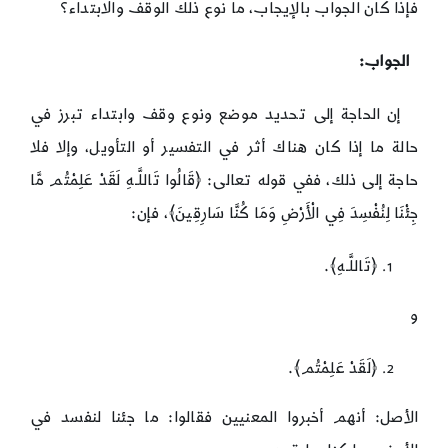
فإذا كان الجواب بالإيجاب، ما نوع ذلك الوقف والابتداء؟
الجواب:
إن الحاجة إلى تحديد موضع ونوع وقف وابتداء تبرز في
حالة ما إذا كان هناك أثر في التفسير أو التأويل، وإلا فلا
حاجة إلى ذلك، ففي قوله تعالى: ﴿قَالُوا تَاللَّـهِ لَقَدْ عَلِمْتُم مَّا
جِئْنَا لِنُفْسِدَ فِي الْأَرْضِ وَمَا كُنَّا سَارِقِينَ﴾، فإن:
﴿تَاللَّـهِ﴾.
و
﴿لَقَدْ عَلِمْتُم﴾.
الأصل: أنهم أخبروا المعنيين فقالوا: ما جئنا لنفسد في