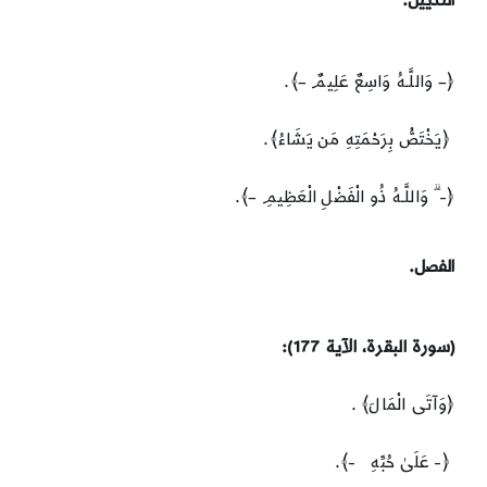
التذييل.
﴿– وَاللَّـهُ وَاسِعٌ عَلِيمٌ –﴾.
﴿يَخْتَصُّ بِرَحْمَتِهِ مَن يَشَاءُ﴾.
﴿- ۗ وَاللَّـهُ ذُو الْفَضْلِ الْعَظِيمِ –﴾.
الفصل.
(سورة البقرة، الآية 177):
﴿وَآتَى الْمَالَ﴾ .
﴿- عَلَىٰ حُبِّهِ -﴾.