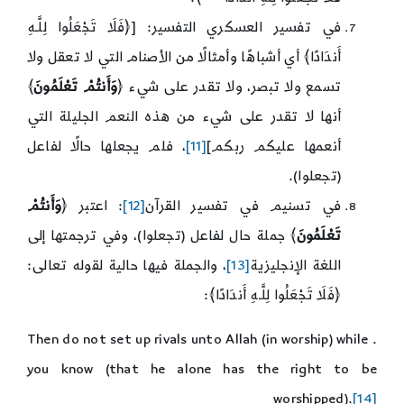
في تفسير العسكري التفسير: [﴿فَلَا تَجْعَلُوا لِلَّـهِ
أَندَادًا﴾ أي أشباهًا وأمثالًا من الأصنام التي لا تعقل ولا
تسمع ولا تبصر، ولا تقدر على شيء ﴿
وَأَنتُمْ تَعْلَمُونَ
﴾
أنها لا تقدر على شيء من هذه النعم الجليلة التي
أنعمها عليكم ربكم]
[11]
، فلم يجعلها حالًا لفاعل
(تجعلوا).
في تسنيم في تفسير القرآن
[12]
: اعتبر ﴿
وَأَنتُمْ
تَعْلَمُونَ
﴾ جملة حال لفاعل (تجعلوا)، وفي ترجمتها إلى
اللغة الإنجليزية
[13]
، والجملة فيها حالية لقوله تعالى:
﴿فَلَا تَجْعَلُوا لِلَّـهِ أَندَادًا﴾:
. Then do not set up rivals unto Allah (in worship) while
you know (that he alone has the right to be
worshipped).
[14]