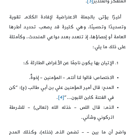
المتفكر والمتدبر
[3]
.
أخيرًا يؤتى بالجملة الاعتراضية لإفادة الكلام تقوية
وتسديدًا وتحسينًا، وهي كثيرة قد يصعب تحديد أطرها
العامة أو إحصاؤها، إذ تتعدد بعدد دواعي المتحدث، وكأمثلة
على ذلك ما يلي:
الإتيان بها يكون ناجمًا عن الأغراض الطارئة كـ:
الاختصاص: قالوا لنا أنتم – المؤمنين – إخوةٌ.
المدح: قال أمير المؤمنين علي بن أبي طالب (ع): “كن
في الفتنة كابن اللبون…”
[4]
.
الذم: قال اللص – خذله الله (تعالى) – للشرطة
اتركوني وشأني.
واضح أن ما بين – – تضمن الذم (خذله)، وكذلك المدح