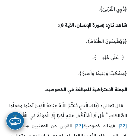
﴿ذَوِي الْقُرْبَىٰ﴾.
شاهد ثانٍ:
(
سورة الإنسان، الآية 8
)
:
﴿وَيُطْعِمُونَ الطَّعَامَ﴾.
﴿- عَلَىٰ حُبِّهِ -﴾.
﴿مِسْكِينًا وَيَتِيمًا وَأَسِيرًا﴾.
الجملة الاعتراضية للمبالغة في الخصوصية
.
قال تعالى: ﴿ذَٰلِكَ الَّذِي يُبَشِّرُ اللَّـهُ عِبَادَهُ الَّذِينَ آمَنُوا وَعَمِلُوا
الصَّالِحَاتِ ۗ قُل لَّا أَسْأَلُكُمْ عَلَيْهِ أَجْرًا إِلَّا الْمَوَدَّةَ فِي الْقُرْبَىٰ ۗ ﴾
[22]
، فهناك خصوصية
[23]
للقربى من المعنيين هنا وليس
كل قربى، فإن الأمر بالقول له خصوصية استدعت وتطلبت