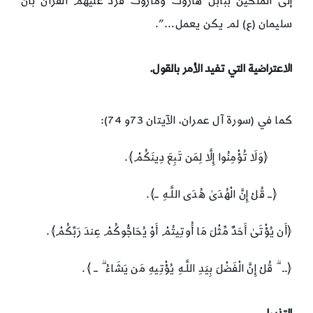
إلى الملكين ببابل هاروت وماروت فرد عليهم القرآن بأن
سليمان (ع) لم يكن يعمل…”.
الاعتراضية التي تفيد الأمر بالقول.
كما في (سورة آل عمران، الآيتان 73و 74):
﴿وَلَا تُؤْمِنُوا إِلَّا لِمَن تَبِعَ دِينَكُمْ﴾.
﴿ــ قُلْ إِنَّ الْهُدَىٰ هُدَى اللَّـهِ ــ﴾.
﴿أَن يُؤْتَىٰ أَحَدٌ مِّثْلَ مَا أُوتِيتُمْ أَوْ يُحَاجُّوكُمْ عِندَ رَبِّكُمْ﴾.
﴿ــ ۗ قُلْ إِنَّ الْفَضْلَ بِيَدِ اللَّـهِ يُؤْتِيهِ مَن يَشَاءُ ۗ ــ ﴾.