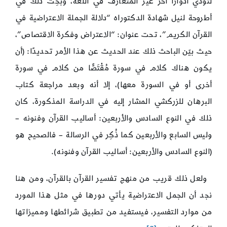
لتؤدي أدوارًا أُخَر غير المتعارف في اللغة، وبُحِثَ ذلك في
أطروحة لنيل شهادة الدكتوراه “دلالة الجملة الاعتراضية في
القرآن الكريم”، تحت عنوان: “الاعتراض وفكرة الاقتصاص”،
حيث بيّن الباحث ذلك عند الحديث عن هذا الأمر تحديدًا: (أن
يكون هناك كلام في سورة مُقْتَصًّا من كلام في سورة
أخرى أو في السورة معها)، إلا أنه وبعد مراجعة كتاب
البرهان للزركشي المشار إليه في الدراسة المذكورة، كان
ذلك في النوع السادس والأربعين: أساليب القرآن وفنونه –
وليس السابع والأربعين كما ذُكِر في الرسالة – فالصحيح هو
(النوع السادس والأربعين: أساليب القرآن وفنونه).
ولعل ذلك قريب من منهج تفسير القرآن بالقرآن، ومن هنا
نجد أن الجمل الاعتراضية يأتي دورها في مثل هذا المورد
من موارد التفسير، فيستفيد من تطبيق شرائطها ومميزاتها