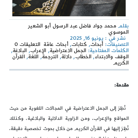
بقلم
محمد جواد فاضل عبد الرسول أبو الشعير
الموسوي
نشر في : يونيو 16, 2025
on
التصنيفات:
أبحاث
,
كتابات
,
أبحاث عامّة
التعليقات 0
الجمل
الكلمات المفتاحية:
الجمل الاعتراضية
,
الإعراب
,
البلاغة
,
الاعترا
الوقف والابتداء
,
الخطاب
,
دلالة
,
الترجمة
,
اللغة
,
القرآن
في
الكريم
القرآن
الكريم
مقدمة:
نُظِرَ إلى الجمل الاعتراضية في المجالات اللغوية من حيث
المواقع والإعراب، ومن الزاوية الدلالية والبلاغية، وكذلك
نُظِرَ إليها في القرآن الكريم من خلال بحوث تخصصية دقيقة،