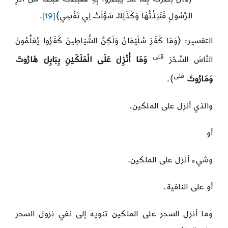
الرَّسُولِ فَنَبَذْتُهَا وَكَذَٰلِكَ سَوَّلَتْ لِي نَفْسِي﴾
[19]
.
التفسير: ﴿وَمَا كَفَرَ سُلَيْمَانُ وَلَكِنَّ الشَّيَاطِينَ كَفَرُوا يُعَلِّمُونَ
قلى
النَّاسَ السِّحْرَ
وَمَا أُنْزِلَ عَلَى الْمَلَكَيْنِ بِبَابِلَ هَارُوتَ
قلى
وَمَارُوتَ
﴾.
والذي أنزل على الملكين.
أو
وشيء أنزل على الملكين.
أو على النافية.
وما أنزل السحر على الملكين تنويه إلى نفي نزول السحر