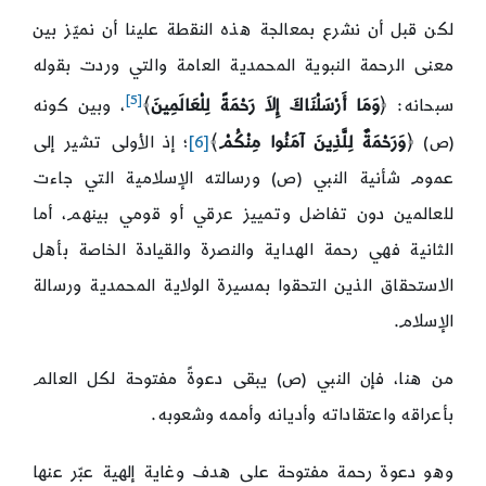
لكن قبل أن نشرع بمعالجة هذه النقطة علينا أن نميّز بين
معنى الرحمة النبوية المحمدية العامة والتي وردت بقوله
[5]
سبحانه: ﴿
وَمَا أَرْسَلْنَاكَ إِلاَ رَحْمَةً لِلْعَالَمِينَ
﴾
، وبين كونه
(ص) ﴿
وَرَحْمَةٌ لِلَّذِينَ آمَنُوا مِنْكُمْ
﴾
[6]
؛ إذ الأولى تشير إلى
عموم شأنية النبي (ص) ورسالته الإسلامية التي جاءت
للعالمين دون تفاضل وتمييز عرقي أو قومي بينهم، أما
الثانية فهي رحمة الهداية والنصرة والقيادة الخاصة بأهل
الاستحقاق الذين التحقوا بمسيرة الولاية المحمدية ورسالة
الإسلام.
من هنا، فإن النبي (ص) يبقى دعوةً مفتوحة لكل العالم
بأعراقه واعتقاداته وأديانه وأممه وشعوبه.
وهو دعوة رحمة مفتوحة على هدف وغاية إلهية عبّر عنها