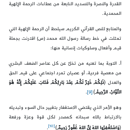
القدرة والنصرة والتسديد النابعة من عطاءات الرحمة الإلهية
المحمدية.
والمتابع للنص القرآني الكريم سيلحظ أن الرحمة الإلهية التي
تمثلت في خط رسالة رسول الله محمد (ص) اقترنت بجملة
قيم وأفعال وسلوكيات إنسانية منها:
أ. التوبة بما تعنيه من تخلٍّ عن كل عناصر الضعف البشري
من معصية فردية، أو عصيان تمرد اجتماعي على قيم الحق
والعدل ﴿
ذَلِكُمْ خَيْرٌ لَكُمْ عِنْدَ بَارِئِكُمْ فَتَابَ عَلَيْكُمْ إِنَّهُ هُوَ
التَّوَّابُ الرَّحِيمُ
﴾
[9]
.
وهو الأمر الذي يقتضي الاستغفار بتغيير حال السوء وتبديله
بالارتباط بالله سبحانه كمصدر لكل قوة وعزة ورفعة
[10]
﴿
وَاسْتَغْفِرُوا اللهَ إِنَّ اللهَ غَفُورٌ رَحِيمٌ
﴾
.