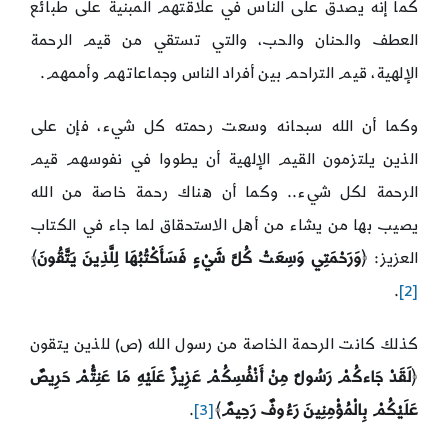
كما إنه يصدق على الناس في علاقتهم المبنية على طبائع
العطف والحنان والحب، والتي تستقي من قيم الرحمة
الإلهية، قيم التراحم بين أفراد الناس وجماعاتهم وأممهم.
وكما أن الله سبحانه وسعت رحمته كل شيء، فإن على
الذين يلتزمون القيم الإلهية أن يطووا في نفوسهم قيم
الرحمة لكل شيء.. وكما أن هناك رحمة خاصة من الله
يصيب بها من يشاء من أهل الاستحقاق لما جاء في الكتاب
العزيز: ﴿
وَرَحْمَتِي وَسِعَتْ كُلَّ شَيْءٍ فَسَأَكْتُبُهَا لِلَّذِينَ يَتَّقُونَ
﴾
.
[2]
كذلك كانت الرحمة الخاصة من رسول الله (ص) للذين يتقون
﴿
لَقَدْ جَاءكُمْ رَسُولٌ مِنْ أَنْفُسِكُمْ عَزِيزٌ عَلَيْهِ مَا عَنِتُّمْ حَرِيصٌ
عَلَيْكُمْ بِالْمُؤْمِنِينَ رَءُوفٌ رَحِيمٌ
﴾
[3]
.