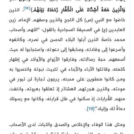
[18]
وَالَّذِينَ مَعَهُ أَشِدَّاءُ عَلَى الْكُفَّارِ رُحَمَاءُ بَيْنَهُمْ
﴾
، الذين
خاضوا مع النبي (ص) كل اللجج والذين وصفهم الإمام زين
العابدين (ع) في الصحيفة السجادية بالقول: “اللهم وأصحاب
محمد خاصة الذين أبلوا البلاء الحسن في نصره، وكانفوه
وأسرعوا إلى وفادته، وسابقوا إلى دعوته، واستجابوا له حيث
أسمعهم حجة رسالاته، وفارقوا الأزواج والأولاد في إظهار
كلمته، وقاتلوا الآباء والأبناء في تثبيت نبوته وانتصروا به
ومن كانوا منطوين على محبته، يرجون تجارة لن تبور في
مودته، والذين هجرتهم العشائر إذ تعلقوا بعروته، وانتفت
منهم القُرابات إذ سكنوا في ظل قرابته، وكانوا مع رسولك
دعاةً لك وإليك”
[19]
.
ومثل هذا الوفاء والإخلاص والصدق والثبات لدى الأصحاب