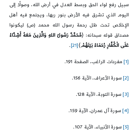
سبيل رفع لواء الحق وبسط العدل في أرض الله، وصولًا إلى
اليوم الذي تشرق فيه الأرض بنور ربها، ويجتمع فيه أهل
الإخلاص تحت ظل رحمة رسول الله محمد (ص) ليكونوا
مصداق قوله سبحانه: ﴿
مُحَمَّدٌ رَسُولُ اللهِ وَالَّذِينَ مَعَهُ أَشِدَّاءُ
عَلَى الْكُفَّارِ رُحَمَاءُ بَيْنَهُمْ
﴾
[21]
.
[1]
مفردات الراغب، الصفحة 191.
[2]
سورة الأعراف، الآية 156.
[3]
سورة التوبة، الآية 128.
[4]
سورة آل عمران، الآية 159.
[5]
سورة الأنبياء، الآية 107.