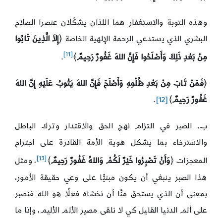
وهذه التوبة والاستغفار هما اللذان يشكّلان عنصرا الصلاح
البشري الذي يستدعي الرحمة الإلهية الخاصة ﴿
إِلاَ الَّذِينَ تَابُوا
[11]
مِنْ بَعْدِ ذَلِكَ وَأَصْلَحُوا فَإِنَّ اللهَ غَفُورٌ رَحِيمٌ
﴾
.
﴿
فَمَنْ تَابَ مِنْ بَعْدِ ظُلْمِهِ وَأَصْلَحَ فَإِنَّ اللهَ يَتُوبُ عَلَيْهِ إِنَّ اللهَ
غَفُورٌ رَحِيمٌ
﴾
[12]
.
ب. الصبر في التزام نهج الحق والاقتدار وترك الباطل
والاسترخاء بما يشكل هوية الأمة القادرة على اجتراح
[13]
المعجزات ﴿
وَأَنْ تَصْبِرُوا خَيْرٌ لَكُمْ وَاللهُ غَفُورٌ رَحِيمٌ
﴾
، ومثل
هذا الصبر ينبغي أن يكون مبنيًّا على وعي حقيقة الأمور،
بمعنى أن الذي يستحق منَّا أن نخشاه فعلًا هو الله فنصبر
على ألم الدنيا القليل كي لا نلقى مصير الألم الأليم، وإذا ما