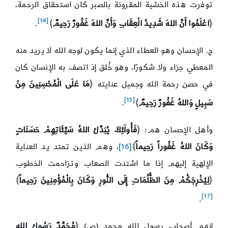
توفرت هذه الخشية المقرونة بالصبر كان استحقاق الرحمة،
[14]
﴿
اعْلَمُوا أَنَّ اللهَ شَدِيدُ الْعِقَابِ وَأَنَّ اللهَ غَفُورٌ رَحِيمٌ
﴾
.
ج. الإحسان وهو العطاء الذي إنما يكون لوجه الله لا يريد منه
المعطي جزاء ولا شكورًا، وهو خُلق إذ اتصف به الإنسان كان
في حصن رحمة الله وجميل عنايته ﴿
مَا عَلَى الْمُحْسِنِينَ مِنْ
[15]
سَبِيلٍ وَاللهُ غَفُورٌ رَحِيمٌ
﴾
.
وأهل الإحسان هم: ﴿
فَأُولَئِكَ يُبَدِّلُ اللهُ سَيِّئَاتِهِمْ حَسَنَاتٍ
وَكَانَ اللهُ غَفُوراً رَحِيماً
﴾
[16]
، وهم الذين تمتد يد العناية
الإلهية إليهم إذا ما اشتدت الصعاب وتزاحمت الخطوب
﴿
لِيُخْرِجَكُمْ مِنَ الظُّلُمَاتِ إِلَى النُّورِ وَكَانَ بِالْمُؤْمِنِينَ رَحِيماً
﴾
[17]
.
إنهم أصحاب رسول الله محمد (ص) ﴿
مُحَمَّدٌ رَسُولُ اللهِ