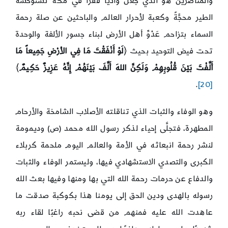
والمناصرين هو الذي جعل واديًا قفرًا في مكة تستوحشه
الطير محجَّةً وكعبة لأحرار العالم والباحثين عن صلة رحمة
السماء بتزاحم عَدْوِّ أهل الأرض لبناء جسور الألفة والوحدة
تحت فيض التوحيد بحيث ﴿
لَوْ أَنْفَقْتَ مَا فِي الأرْضِ جَمِيعاً مَا
أَلَّفْتَ بَيْنَ قُلُوبِهِمْ وَلَكِنَّ اللهَ أَلَّفَ بَيْنَهُمْ إِنَّهُ عَزِيزٌ حَكِيمٌ
﴾
.
[20]
وهو الوفاء والثبات الذي تناقلته الأصلاب الشامخة والأرحام
المطهرة، فتجلَّى إحياء لذكر رسول الله محمد (ص) وديمومة
لنشر رحمة انبعاثه في الأمة والعالم اليوم ملحمة كربلاء
الكبرى والتصدي الاستشهادي فيها، وليستمر الوفاء والثبات
والدفاع عن حرمات رحمة الله التي بها ومنها وفيها بعث الله
رسوله بالهدى ودين الحق إلى يومنا هذا بكوكبة صدقت ما
عاهدت الله عليه فمنهم من قضى نحبه راغبًا لقاء ربه