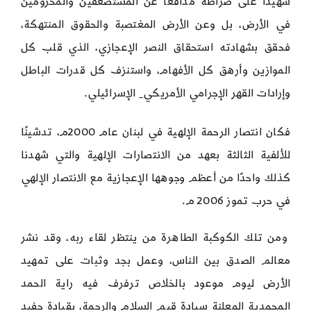
شهيدًا على صراطه مدافعًا عن المستضعفين والمحرومين
في الأرض، بل وعن الأرض المغتصبة والحقوق المنتهكة،
فحقق بشهادته استحقاق النصر الإعجازي، الذي قلب كل
الموازين وأرهق كل الأفهام، واستنزف كل قدرات الباطل
وإرادات القهر الإجرامي الأمريكي
الإسرائيلي.
–
فكان انتصار الرحمة الإلهية في لبنان عام 2000م، تدشينًا
للألفية الثالثة بعهد من الانتصارات الإلهية والتي شهدنا
كذلك واحدًا من أعظم وجوهها الإعجازية مع الانتصار الإلهي
في حرب تموز 2006 م.
ومن تلك الكوكبة الطاهرة من ينتظر لقاء ربه، وقد نشر
معالم الصدق بين الناس، وعمل بجد وثبات على تمهيد
الأرض ليوم موعود بالخلاص ترفرف فيه راية الحمد
المحمدية المعلنة سيادة قيم السلام والرحمة، بقيادة حفيد