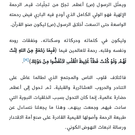
ويمثّل الرسول (ص) أعظم تجلٍّ من تجلّيات قيم الرحمة
الإلهية فهو الولي الكامل الذي أودع فيه الباري فيض رحمته
الواسعة حتى اتسعت أخلاق الرسول (ص) ليكون صنو القرآن.
وليكون في كلماته وحركاته وسكناته، وخفقات روحه
ونفسه وقلبه، رحمة للعالمين فيما ﴿
فَبِمَا رَحْمَةٍ مِنَ اللهِ لِنْتَ
[4]
لَهُمْ وَلَوْ كُنْتَ فَظّاً غَلِيظَ الْقَلْبِ لاَنْفَضُّوا مِنْ حَوْلِكَ
﴾
.
فائتلاف قلوب الناس والمجتمع الذي لطالما عاش على
التناحر والحروب العشائرية والقبلية، ثم تحول إلى أعظم
حضارة عالمية، إنما كان التحول بسبب الخلقيات النبوية التي
سادت فيهم وجمعت بينهم، وهذا ما يجعلنا نتساءل عن
طبيعة الرحمة وأصولها القيمية القادرة على صنع أمة الاقتدار
ورسالة انبعاث النهوض الكوني.