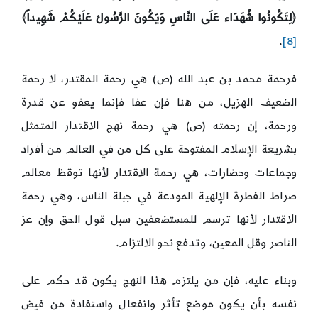
﴿
لِتَكُونُوا شُهَدَاء عَلَى النَّاسِ وَيَكُونَ الرَّسُولُ عَلَيْكُمْ شَهِيداً
﴾
.
[8]
فرحمة محمد بن عبد الله (ص) هي رحمة المقتدر، لا رحمة
الضعيف الهزيل، من هنا فإن عفا فإنما يعفو عن قدرة
ورحمة، إن رحمته (ص) هي رحمة نهج الاقتدار المتمثل
بشريعة الإسلام المفتوحة على كل من في العالم من أفراد
وجماعات وحضارات، هي رحمة الاقتدار لأنها توقظ معالم
صراط الفطرة الإلهية المودعة في جبلة الناس، وهي رحمة
الاقتدار لأنها ترسم للمستضعفين سبل قول الحق وإن عز
الناصر وقل المعين، وتدفع نحو الالتزام.
وبناء عليه، فإن من يلتزم هذا النهج يكون قد حكم على
نفسه بأن يكون موضع تأثر وانفعال واستفادة من فيض