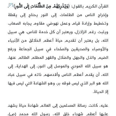
[7]
القرآن الكريم بالقول: ﴿
وَيُخْرِجُهُمْ مِنَ الظُّلُمَاتِ إِلَى النُّورِ
﴾
،
وإخراج الناس من الظلمات إلى النور يحتاج إلى يقظة
وتخطيط وإرادة قيام وعمل نهوضي مقاوم يجابه الصعاب
ويثبت رغم الزلازل، ويعتبر أن كل خدمة للناس، هي سبيل
الله، بل يعتبر أن تقديم حياة أعظم الخلائق من الأنبياء
والأوصياء والصديقين والصلحاء في سبيل الجماعة ورفع
الضيم والذل والجهل والضلال والقهر المظلم الظالم عنها،
هو سبيل الله المودي والموصل إلى النور، إلى الهداية، إلى
الله، أن يقدم أعظم الناس وأقدسهم ذاته في سبيل عباد
الله هو البر الذي ليس فوقه بر، وهو الشهادة التي ليس فيها
إلا الحياة.
عليه، كانت رسالة المسلمين إلى العالم شهادة حياة يشهد
عليها أعظم شهداء خلق الله، رسول الله محمد (ص)،