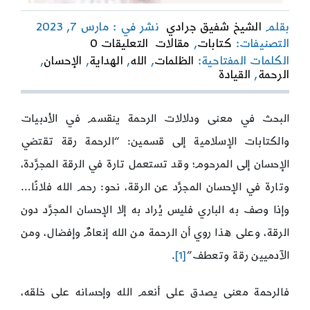
بقلم
الشيخ شفيق جرادي
نشر في : مارس 7, 2023
on
التصنيفات:
كتابات
,
مقالات
التعليقات 0
دلالات
الكلمات المفتاحية:
الظلمات
,
الله
,
الهداية
,
الإحسان
,
الرحمة
الرحمة
,
القيادة
البحث في معنى ودلالات الرحمة ينقسم في الأدبيات
والكتابات الإسلامية إلى قسمين: “الرحمة رقة تقتضي
الإحسان إلى المرحوم؛ وقد تستعمل تارة في الرقة المجرَّدة،
وتارة في الإحسان المجرَّد عن الرقة، نحو: رحم الله فلانًا…
وإذا وصف به الباري فليس يُراد به إلا الإحسان المجرَّد دون
الرقة، وعلى هذا روي أن الرحمة من الله إنعامٌ وإفضال، ومن
الآدميين رقة وتعطف”
[1]
.
فالرحمة معنى يصدق على أنعم الله وإحسانه على خلقه،