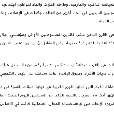
اسة الداخلية والخارجية، وطرقه الحثيث والجاد لمواضيع اجتماعية
صوليين الدينيين في أنحاء أخرى من العالم، وكذلك في الإسلام. ول
ن الدولة.
ًا في القرن الثامن عشر. فالدين للمستوطنين الأوائل ومؤسسي الول
ذه النقطة اعتبر قوة تحرّرية. وفي المقابل الأوروبيون اعتبروا ال
الثلاث في الغرب مختلفة إلى حد كبير. على الرغم من ذلك يظل هناك ق
نون، حريات الأفراد، وحقوق الإنسان عامة مستقلة عن الإيمان الشخصي
تمامًا. القيم التي تجلها القوى الغربية في دولها، طبقت بقسوة في مس
ا أتت من الغرب. بالنسبة للكثير من المسلمين اليوم أصبحت العلماني
الضرورة الإلحاد، حتى لو فسحت له المجال. العلمانية كانت في الأسا