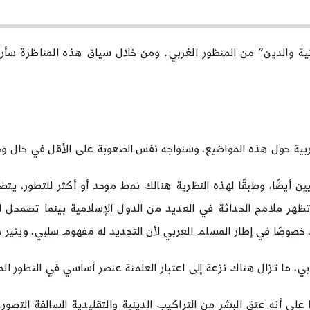
والدين
الحدود
من
وجهة
ية والدين” من المنظور الغربي. ومن خلال سياق هذه المناظرة سأ
النظر
الغربية
بية حول هذه المواضيع، وسنواجه نفس الصعوبة على الأقل في حال وجه
ين أيضًا، وطبقًا لهذه النظرية هنالك نمط موحد أو أكثر للتطور، ي
دًا إلى مبدأ Weber، التفرد، العلمنة. تظهر ملامح الحداثة في العديد من الدول الإسلامي
، خصوصًا في إطار المسلم العربي لأن التجديد له مفهوم سلبي، ويثير
ي، ما تزال هناك نزعة إلى اعتبار العلمنة عنصر أساسي في التطور الم
لى أنه عتق البشر من التراكيب الدينية والتقليدية السالفة التصور.