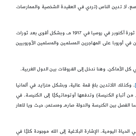
 (laïcité). وبمحاذاته تخصيص الدين، وعلى نطاق أوسع، لا تدين الناس (تردي في العقيدة الشخصية والممارسات
الإلحاد كظاهرة جماهيرية هو تطور حديث جدًّا. هيأ له التنوير ودخل الكثير منه حيّز التطبيق بعد انتشار الفكر الماركسي عن طريق ثورة أكتوبر في روسيا في 1917 م، وبشكل أقوى بعد ثورات
ن في أوروبا على المهاجرين المسلمين والمسلمين الأوروبيين
كل الأماكن. وهنا ندخل إلى الفروقات بين الدول الغربية.
. وكذلك اللاتدين بلغ قمة عالية، وبشكل متزايد في ألمانيا
 أتباع الكنيسة) وتدفعها أوتوماتيكيًّا إلى الكنيسة. في
 الفصل بين الكنيسة والدولة صارم ومستمر، حيث ويا للعار
لحياة اليومية. الإشارة البلاغية إلى الله موجودة كليًّا في