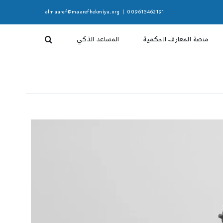
almaaref@maarefhekmiya.org
|
009615462191
منصة المعارف الحكمية
المساعد الذكي