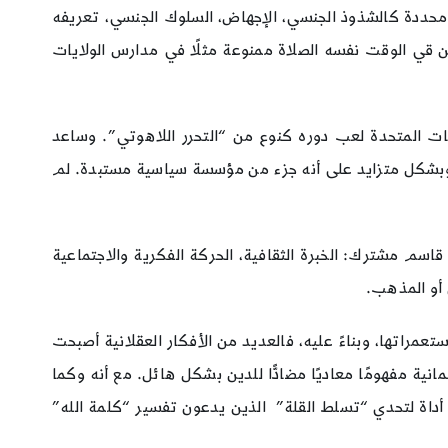
 محددة كالشذوذ الجنسي، الإجهاض، السلوك الجنسي، تعريفه
كن قي الوقت نفسه الصلاة ممنوعة مثلًا في مدارس الولايات
ايات المتحدة لعب دوره كنوع من “التحرر اللاهوتي”. وساعد
دين وبشكل متزايد على أنه جزء من مؤسسة سياسية مستبدة. لم
اسم مشترك: الخبرة الثقافية، الحركة الفكرية والاجتماعية
 أو المذهب.
تعمراتها، وبناءً عليه، فالعديد من الأفكار العقلانية أصبحت
ة مفهومًا معاديًا مضادًّا للدين بشكل هائل. مع أنه وكما
س أداة لتحدي “تسلط القلة” الذين يدعون تفسير “كلمة الله”