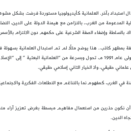
دال استبداد بآخر. العلمانية كأيديولوجيا مستوردة فرضت بشكل مشوه
لية المدعومة من الغرب، بالتزامن مع هيمنة الدولة على الدين، التضلي
 بالسلطة وإضفاء الصفة الشرعية على حكمهم دون الالتزام بالأسس الفك
ة بمظهر كاذب. هذا يوضح مثلًا لم تم استبدال العلمانية بسهولة في
إلى دعم أكثر من علماء السنة والجماهير بعد حرب الخليج الأولى عام 1991 م، تحول وبسر
 علماني حقيقي، ولا الخيار الثاني إسلامي حقيقي.
ضمنة في الغرب كمفهوم نما بالتناغم مع التطلعات الفكرية والاجتماعية
 أن نكون حذرين من استعمال مفاهيم مبسطة بغرض تعزيز آراء متصور
اه الدين.