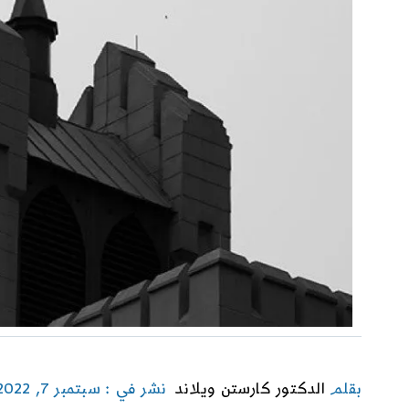
بقلم
الدكتور كارستن ويلاند
نشر في : سبتمبر 7, 2022