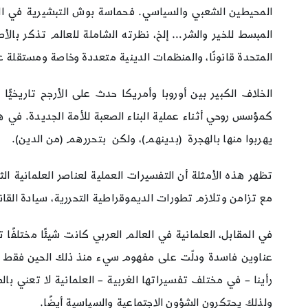
المحيطين الشعبي والسياسي. فحماسة بوش التبشيرية في السي
المبسط للخير والشر… إلخ، نظرته الشاملة للعالم تذكر بالأ
المتحدة قانونًا، والمنظمات الدينية متعددة وخاصة ومستقلة ع
الخلاف الكبير بين أوروبا وأمريكا حدث على الأرجح تاريخيّ
كمؤسس روحي أثناء عملية البناء الصعبة للأمة الجديدة. في ه
يهربوا منها بالهجرة (بدينهم)، ولكن بتحررهم (من الدين).
تظهر هذه الأمثلة أن التفسيرات العملية لعناصر العلمانية 
مع تزامن وتلازم تطورات الديموقراطية التحررية، سيادة القا
في المقابل، العلمانية في العالم العربي كانت شيئًا مختلفًا 
عناوين فاسدة ودلّت على مفهوم سيء منذ ذلك الحين فقط لأنه
رأينا – في مختلف تفسيراتها الغربية – العلمانية لا تعني ب
ولذلك يحتكرون الشؤون الاجتماعية والسياسية أيضًا.