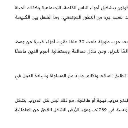
ولون بتشكيل أجواء الناس الخاصة، الاجتماعية وكذلك الحياة
ت نفسه جزء من التطور المجتمعي. وما الفصل بين الكنيسة
هذا الفصل كان له بوادر سياسية في مؤتمر المصالحة الدينية في أوغسبرغ 1555م، وفي مؤتمر المصالحة في ويستفاليا 1648م بعد حرب طويلة دامت 30 عامًا دمّرت أجزاء كبيرة من وسط
مًا للنزاع. ومن خلال مصالحة ويستفاليا، أصبح الدين خاضعًا
ف تحقيق السلام ونظام جديد من المساواة وسيادة الدول في
 لمنع حروب دينية أو طائفية، مع ذلك ليس كل الحروب بشكل
عام. وسوف يتطلب بعض الوقت حتى يتحدى الدين بشكله العرفي والروحي من قبل السياسة المحلية. حدث هذا خلال الثورة الفرنسية في 1789م، ومهد الأرض للشكل اللاحق من العلمانية