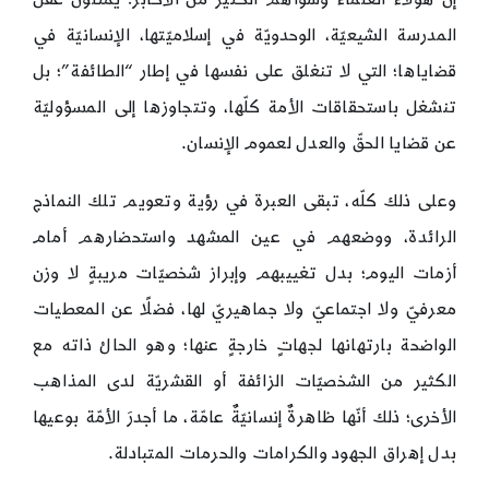
المدرسة الشيعيّة، الوحدويّة في إسلاميّتها، الإنسانيّة في
قضاياها؛ التي لا تنغلق على نفسها في إطار “الطائفة”؛ بل
تنشغل باستحقاقات الأمة كلّها، وتتجاوزها إلى المسؤوليّة
عن قضايا الحقّ والعدل لعموم الإنسان.
وعلى ذلك كلّه، تبقى العبرة في رؤية وتعويم تلك النماذج
الرائدة، ووضعهم في عين المشهد واستحضارهم أمام
أزمات اليوم؛ بدل تغييبهم وإبراز شخصيّات مريبةٍ لا وزن
معرفيّ ولا اجتماعيّ ولا جماهيريّ لها، فضلًا عن المعطيات
الواضحة بارتهانها لجهاتٍ خارجةٍ عنها؛ وهو الحالُ ذاته مع
الكثير من الشخصيّات الزائفة أو القشريّة لدى المذاهب
الأخرى؛ ذلك أنّها ظاهرةٌ إنسانيّةٌ عامّة، ما أجدرَ الأمّة بوعيها
بدل إهراق الجهود والكرامات والحرمات المتبادلة.