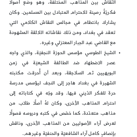
النّقاش بين المذاهب المختلفة، وهو وضع أصولًا
فكريّةً رصينة للاحترام المتبادل بين المسلمين. وكان
يشارك بانتظام في مجالس النقاش الكلامي التي
تعقد في بغداد، ومن ذلك نقاشاته اللائقة المشهودة
مع القاضي عبد الجبار المعتزلي وغيره.
الشيخ الطوسي مؤسس الحوزة النجفيّة، والذي واجه
عصر الاضطهاد ضد الطائفة الشيعيّة في زمن
البويهيين ثم السلاجقة، وبعد أن أُحرقت مكتبته
الشهيرة في بغداد هاجر إلى النجف ليؤسس مدرسة
حرة للفكر الدّيني فيها. وقد وجّه في كتاباته إلى
احترام المذاهب الأخرى، وكان لهُ أصلًا طلاب من
مذاهب متعدّدة، كما خصّص في كتبه ودروسه فصولًا
لعرض آراء الأصوليين من المذاهب الأخرى، وناقش
بإنصافٍ كامل آراء الشافعيّة والحنفيّة وغيرهم.