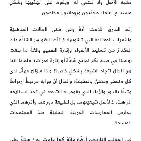
تشبه الأصل ولا تنتمي له؛ ويقوم على تهذيبها بشكلٍ
مستديمٍ علماء مجدّدون وروحانيّون مخلصون.
إنّما الفارقُ اللافت؛ أنّهُ وفي شتى الحالات المذهبيّة
والثّغرات المعتادة التي تشوبها؛ لا تأخذ الظواهر الشاذّة ذاكَ
المقدارَ من تسليط الأضواء وإثارة الضجيج بالغةً ما بلغت
(ولسنا في صدد ذكر نماذج شاذّة أو إثارة نعرات)؛ فلماذا هذا
هو الحالُ اتجاه الشيعة بشكلٍ خاص؟! هذا سؤالٌ مهمٌّ لدى
كلّ منصفٍ ومعنيٍّ بالحقيقة؛ والحالُ أنّ جوابه مرتبطٌ ارتباطًا
وثيقًا بالدور والأداء الذي يقوم به الشيعة في تحدّيات الأمّة
الراهنة، لا لأصل شيعيّتهم، بل لطبيعة دورهم وأثرهم الذي
يعارض الممارسات الغربيّة السلبيّة ضدّ المجتمعات
المسلمة.
في المقلب التاريخيّ أيضًا؛ فإنّهُ كما قامت دولٌ سنيّةٌ على