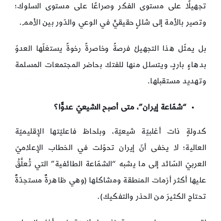
تجهيلًا على مستوى الفكر وصراعًا على مستوى السلوك؛
وتصير بالأمة إلى شللٍ حقيقيٍّ في الوعي والدّور بين الأمم.
بل يمثّل هذا التجهيلُ فرصةً وخاصرةً رخوةً يستغلّها العدوّ
بدهاءٍ باردٍ، ويتسلل منها للفتك بحاضر المجتمعات المسلمة
وتهديد مستقبلها.
“شمّاعة إيران”، متى أصبح الشيعيّ عدوًّا؟
كدولةٍ ذات أغلبيّة شيعيّة، وبلحاظ فاعليّتها الإقليميّة
العالية؛ لا يخفى أنّ إيران تحوّلت في الخطاب الإعلاميّ
العربيّ السّائد إلى ما يشبه “الشمّاعة الطائفية” التي تُعلَّقُ
عليها أكثر أزمات المنطقة ومشاكلها (وهي ظاهرةٌ مستجدّةٌ
تحتاج الكثيرَ من الحذر والتفكيك).