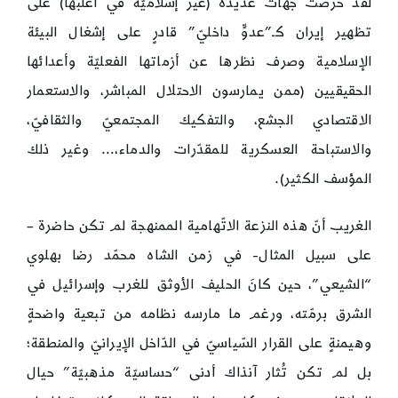
لقد حرصت جهات عديدة (غير إسلاميّة في أغلبها) على
تظهير إيران كـ”عدوٍّ داخليّ” قادرٍ على إشغال البيئة
الإسلامية وصرف نظرها عن أزماتها الفعليّة وأعدائها
الحقيقيين (ممن يمارسون الاحتلال المباشر، والاستعمار
الاقتصادي الجشع، والتفكيك المجتمعيّ والثقافيّ،
والاستباحة العسكرية للمقدّرات والدماء،… وغير ذلك
المؤسف الكثير).
الغريب أنّ هذه النزعة الاتّهامية الممنهجة لم تكن حاضرة –
على سبيل المثال- في زمن الشاه محمّد رضا بهلوي
“الشيعي”، حين كانَ الحليف الأوثق للغرب وإسرائيل في
الشرق برمّته، ورغم ما مارسه نظامه من تبعية واضحةٍ
وهيمنةٍ على القرار السّياسيّ في الدّاخل الإيرانيّ والمنطقة؛
بل لم تكن تُثار آنذاك أدنى “حساسيّة مذهبيّة” حيال