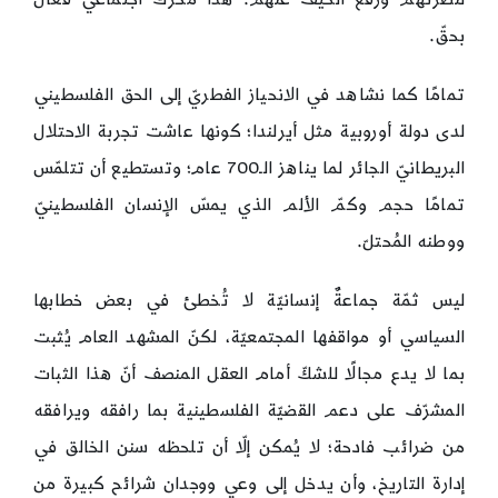
بحقّ.
تمامًا كما نشاهد في الانحياز الفطريّ إلى الحق الفلسطيني
لدى دولة أوروبية مثل أيرلندا؛ كونها عاشت تجربة الاحتلال
البريطانيّ الجائر لما يناهز الـ700 عام؛ وتستطيع أن تتلمّس
تمامًا حجم وكمّ الألم الذي يمسّ الإنسان الفلسطينيّ
ووطنه المُحتلّ.
ليس ثمّة جماعةٌ إنسانيّة لا تُخطئ في بعض خطابها
السياسي أو مواقفها المجتمعيّة، لكنّ المشهد العام يُثبت
بما لا يدع مجالًا للشكّ أمام العقل المنصف أنّ هذا الثبات
المشرّف على دعم القضيّة الفلسطينية بما رافقه ويرافقه
من ضرائب فادحة؛ لا يُمكن إلّا أن تلحظه سنن الخالق في
إدارة التاريخ، وأن يدخل إلى وعي ووجدان شرائح كبيرة من