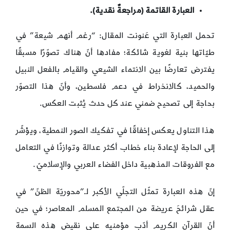
العبارة القاتمة (مراجعةٌ نقدية).
تحمل العبارة التي عَنونت المقال: “رغم أنهم شيعة” في
طيّاتها بنية لغوية شائكة؛ مفادها أنّ هناك تصوّرًا مسبقًا
يفترض تعارضًا بين الانتماء الشيعي والقيام بالفعل النبيل
والحميد، كالانخراط في دعم فلسطين، وأنّ هذا التصوّر
بحاجة إلى تصحيح ضمني عند كل حدث يُثبت العكس.
هذا التناول يعكس إخفاقًا في تفكيك الصور النمطية، ويؤشّر
إلى الحاجة لإعادة بناء خطاب أكثر عدالة وتوازنًا في التعامل
مع الفروقات المذهبية داخل الفضاء العربي والإسلاميّ.
إنّ هذه العبارة تمثّل التجلّي الأكبر لـ”محوريّة الظنّ” في
عقل شرائحَ عريضة من المجتمع المسلم المعاصر؛ في حين
أنّ القرآن الكريم أدّب مؤمنيه على نقيض هذه السمة