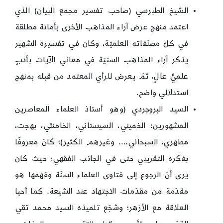
الشيخ الطبرسي (صاحب تفسير مجمع البيان) الذي
اعتمد منهج عرض آراء المذاهب الأخرى بأمانة مطلقة
في كلّ مصنّفاته العلميّة، وكان في تفسيره الشهير
يذكر آراء المذاهب السنيّة في معاني الآيات بأدبٍ
علميٍّ عالٍ، ثمّ يعرض للرأي المعتمد من قبله بمنهج
استدلالي واضح.
السيد البروجردي (وهو أستاذ العلماء المعاصرين
المشهورين: الخميني، السيستاني، الخامنئي، بهجت،
مطهري، السبحاني،… وغيرهم الكثير)؛ كانَ معروفًا
بفكره التقريبي حتى في الجانب الفقهي؛ حيث كان
يرى أنّ الرجوع إلى فتاوى العلماء السنّة وفهمها هو
مقدّمة من مقدّمات الاجتهاد عند الشيعة. كما أحيا
العلاقة مع الأزهر؛ وشجّع تلميذه السيد محمد تقي