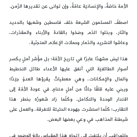
الأمة خاصّةً، والإنسانيّة عامّةً، وإن توانى عن تقديرها الزّمن.
اصطفّ المسلمون الشيعة خلف فلسطين وشعبها بالحديد
والنّار، وبذلوا الدّم وضحّوا بالقادة والأبناء والمقدّرات،
وعاشوا التشريد والدّمار وحملات الإعلام المتجنّية.
هذا ليسَ مشهدًا عابرًا في تاريخ الأمّة؛ بل مؤّشر أملٍ يكسر
أسوار الطائفيّة التي أنفق عليها الأعداء طائل التخطيط
والمال والإمكانات، وهي معطياتٌ يقرؤها العدوّ جيّدًا؛
ويبني عليه قلقًا جادًّا من أملٍ متنامٍ في عودة الأمّة إلى
اقتدار الوحدة والتكامل. وكلّما زاد شعورُه بخطر هذا
التقارب؛ كلّما استشرت جهوده الحثيثة للتفرقة، والعمل على
شيطنة المذاهب في وعي بعضها البعض.
وللمراقب أن يلتفت إلى اتجاه هذا المقياس بالغ الوضوح في