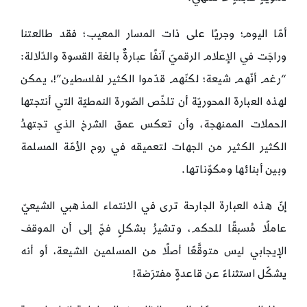
أمّا اليوم؛ وجريًا على ذات المسار المعيب؛ فقد طالعتنا
وراجَت في الإعلام الرقميّ آنفًا عبارةٌ بالغة القسوة والدّلالة:
“رغم أنّهم شيعة؛ لكنّهم قدّموا الكثير لفلسطين”!، يمكن
لهذه العبارة المحوريّة أن تلخّص الصّورة النمطيّة التي أنتجتها
الحملات الممنهجة، وأن تعكس عمق الشرخ الذي تجتهدُ
الكثير الكثير من الجهات لتعميقه في روح الأمّة المسلمة
وبين أبنائها ومكوّناتها.
إنّ هذه العبارة الجارحة ترى في الانتماء المذهبي الشيعيّ
عاملًا مُسبقًا للحكم، وتشيرُ بشكلٍ فجّ إلى أن الموقف
الإيجابي ليس متوقَّعًا أصلًا من المسلمين الشيعة، أو أنه
يشكّل استثناءً عن قاعدةٍ مفترَضة!