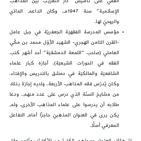
القمّي على تأسيس “دار التقريب بين المذاهب
الإسلامية” سنة 1947م، وكان الداعم المادّي
والروحيّ لها.
مؤسس المدرسة الفقهيّة الجعفريّة في جبل عامل
-القرن الثامن الهجري- الشهيد الأوّل محمد بن مكّي
العاملي (صاحب “اللمعة الدمشقيّة” أحد أشهر كتب
الفقه في الحوزات الشيعيّة)، أجازه كبار علماء
الشافعيّة والمالكيّة في دمشق بالتدريس والإفتاء،
وكان يُدرّس فقه المذاهب الأربعة، ولديه إجازة بذلك
من مشايخ السنّة الذي درس على عدد منهم، ودعا
طلابه أن يدرسوا على علماء المذاهب الأخرى، ولم
يكن يرى في العنوان المذهبيّ حاجزًا أمام التفاعل
المعرفي أصلًا.
إنّ هؤلاء العلماء وسواهم الكثيرُ من الأكابرُ؛ يمثّلون عقل