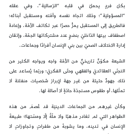
بكلّ فردٍ يحملُ في قلبه “الرّساليّة”، وفي عقله
“المسؤوليّة”؛ وذلك اتجاه نفسه وأمّته ومستقبل أبنائه؛
فالطريق إلى المستقبل يمرُّ حصرًا عبر تكاتف الأمّة، وإعادة
اصطفاف بيتها الدّاخليّ بنضجٍ عند مشتركاتها الجمّة، وإتقان
إدارة الاختلاف الصحيّ بين بني الإنسان أفرادًا وجماعات.
الشيعة مكوّنٌ تاريخيٌّ من الأمّة واجه ويواجه الكثير من
التجنّي العقائديّ والفقهي وحتّى الفكريّ؛ وربّما يُساعد على
ذلك جهودٌ حثيثة من غير جهة لإبراز شخصيات منفلتة لا
تمثّلها، أو طقوس مستجدّة حادّةٍ لا أصالة لها.
وكأن غيرهم من الجماعات الدينيّة قد عُصمَ من هذه
الظواهر التي لم تغادر مذهبًا ولا ملّةً إلّا ومسّتها!؛ طبيعةَ
الإنسان في تدينه، وما يشوبهُ من طفراتٍ وتجاوزاتٍ لا