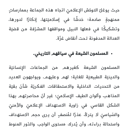
حيث يوغلُ التوحّش الإعلاميّ اتجاه هذه الجماعة بممارساتٍ
ممنهجةٍ صادمة؛ خدشًا في إسلاميّتها، إنكارًا لدورها،
وتشكيكًا في فعلها النبيل ومواقفها المشرّفة من قضيّة
العدالة المدفونة تحت أنقاض غزّة.
المسلمون الشيعة في سياقهم التاريخي.
المسلمون الشيعة كغيرهم من الجماعات الإنسانيّة
والدينيّة الطبيعيّة للغاية؛ لهم وعليهم، ويواجهون العديد
من التحديات الداخلية والاستحقاقات الفكريّة شأنَ بقيّة
المذاهب وألوان الطيف الإسلاميّ؛ غير أنّ محاصرتهم بهذا
الشكل القاسي في زاوية الاستهداف الإعلاميّ والأمنيّ
والسّياسيّ لا يتركُ عذرًا لمُنصفٍ أن يرى حجم الاستهداف
واستحالة براءته، وأن يُدرك مستوى الواجب والدّور المنوط