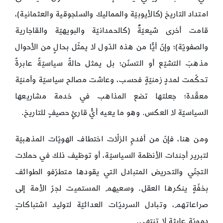
امتداد التاريخ (كالأيوبيّة والمماليك والسلجوقية والعثمانية)،
قامت أخرى شيعيّةٌ (كالحمدانيّة والبويهيّة والقاجارية
والصفويّة)؛ وإنّ أيًّا من هذه الدّول لا يمثّل بحالٍ من الأحوال
مذهبَ التشيّع أو التسنّن؛ بل يمثل حالةً سياسيّةً عابرةً
تحكّمت لمددٍ زمنيّةٍ فحسب، وعاشت مصالح سياسيّة وأمنيّة
معقّدة؛ جعلتها تضع المذاهب في خدمة مشاريعها
السياسيّة لا العكس. وهو ما يعيه أيُّ قارئٍ حصيفٍ للتاريخ.
ومن هنا، فإنّ من أفدحِ الزلّات اختطاف الهويّات المذهبيّة
لتبرير أجندات الأنظمة السياسيّة، أو توظيف ذلك في حملات
التجنّي والتحريض المتبادل التي يقودها متطرّفو الطوائف
بخفّةٍ ينكرها العقل. وسعيهم المستميت لجرّ الأمة إلى
صراعاتهم، وتبادل السرديّات العدائيّة لتوليد اشتباكاتٍ
دمويّةٍ عابثةٍ لا تنتهي.