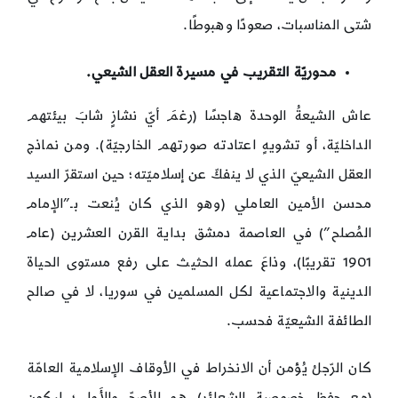
شتى المناسبات، صعودًا وهبوطًا.
محوريّة التقريب في مسيرة العقل الشيعي.
عاش الشيعةُ الوحدة هاجسًا (رغمَ أيّ نشازٍ شابَ بيئتهم
الداخليّة، أو تشويهٍ اعتادته صورتهم الخارجيّة). ومن نماذج
العقل الشيعيّ الذي لا ينفكّ عن إسلاميّته؛ حين استقرّ السيد
محسن الأمين العاملي (وهو الذي كان يُنعت بـ”الإمام
المُصلح”) في العاصمة دمشق بداية القرن العشرين (عام
1901 تقريبًا)، وذاعَ عمله الحثيث على رفع مستوى الحياة
الدينية والاجتماعية لكل المسلمين في سوريا، لا في صالح
الطائفة الشيعيّة فحسب.
كان الرّجلُ يُؤمن أن الانخراط في الأوقاف الإسلامية العامّة
(مع حفظ خصوصية الشعائر) هو الأصحّ والأَولى؛ ليكون