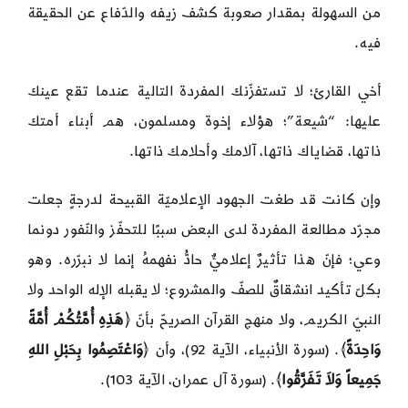
من السهولة بمقدار صعوبة كشف زيفه والدّفاع عن الحقيقة
فيه.
أخي القارئ؛ لا تستفزّنك المفردة التالية عندما تقع عينك
عليها: “شيعة”؛ هؤلاء إخوة ومسلمون، هم أبناء أمتك
ذاتها، قضاياك ذاتها، آلامك وأحلامك ذاتها.
وإن كانت قد طغت الجهود الإعلاميّة القبيحة لدرجةٍ جعلت
مجرّد مطالعة المفردة لدى البعض سببًا للتحفّز والنّفور دونما
وعي؛ فإنّ هذا تأثيرٌ إعلاميٌّ حادُّ نفهمهُ إنما لا نبرّره. وهو
بكلّ تأكيد انشقاقٌ للصفّ والمشروع؛ لا يقبله الإله الواحد ولا
النبيّ الكريم، ولا منهج القرآن الصريحّ بأنّ ﴿
هَذِهِ أُمَّتُكُمْ أُمَّةً
وَاحِدَةً
﴾. (سورة الأنبياء، الآية 92)، وأن ﴿
وَاعْتَصِمُوا بِحَبْلِ اللهِ
جَمِيعاً وَلاَ تَفَرَّقُوا
﴾. (سورة آل عمران، الآية 103).