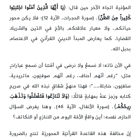
المؤذية اتجاه الآخر حين قال: ﴿
يَا أَيُّهَا الَّذِينَ آمَنُوا اجْتَنِبُوا
كَثِيراً مِنَ الظَّنِّ
﴾. (سورة الحجرات، الآية 12)؛ فلا يكن محور
حياتكم، ولا معيار علاقتكم بالأخ في الدّين والشريك
القضايا. كما يعارض المبدأ الدينيّ القرآنيّ في الاعتصام
بحبل الله.
في الآن ذاته؛ لا نسمعُ ولا نرضى في أمّتنا أن نسمع عباراتٍ
مثل: “رغم أنّهم أحناف، رغم أنّهم صوفيّون، ماتريدية،
سلفيّون، حنابلة،…”؛ فهذا منهجُ شقاقٍ نبذه الله في صريح
كتابه وزجرَ عنهُ بمهابةٍ قائلًا: ﴿
وَلاَ تَنَازَعُوا فَتَفْشَلُوا وَتَذْهَبَ
رِيحُكُمْ
﴾. (سورة الأنفال، الآية 46). وهنا يفرض السؤال
الحازم نفسه: أينَ واقعُ الأمّة اليوم من التنازع أو التكاتف؟
إنّ مخالفة هذه القاعدة القرآنيّة المحوريّة تنتج بالضرورة