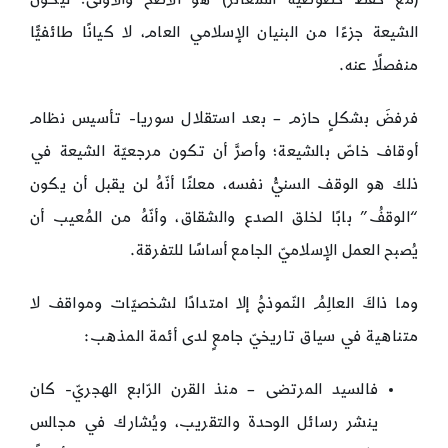
الشيعة جزءًا من البنيان الإسلامي العام، لا كيانًا طائفيًّا
منفصلًا عنه.
فرفضَ بشكلٍ حازم – بعد استقلال سوريا- تأسيس نظام
أوقاف خاصّ بالشيعة؛ وأصرَّ أن تكون مرجعيّة الشيعة في
ذلك هو الوقف السنيُّ نفسه، معلنًا أنّهُ لن يقبل أن يكون
“الوقفُ” بابًا لخلق الصدع والشقاق، وأنّهُ من المُعيب أن
يُصبح العمل الإسلاميّ الجامع أساسًا للتفرقة.
وما ذاكَ العالِمُ النّموذجُ إلا امتدادًا لشخصيّات ومواقف لا
متناهية في سياق تاريخيّ جامعٍ لدى أئمة المذهب:
فالسيد المرتضى – منذ القرن الرّابع الهجريّ- كان
ينشر رسائل الوحدة والتقريب، ويُشارك في مجالس