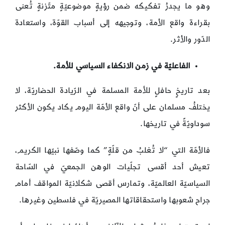
وهو ما يجدرُ تفكيكه ضمن رؤيةٍ موضوعيّةٍ متّزنةٍ تُعنى
بقراءة واقع الأمة، وتوجيهه إلى أسباب القوّة، واستعادة
الدّور والأثر.
الفاعليّة في زمن الانكفاء السياسي للأمة.
بعد تاريخٍ حافلٍ للأمة المسلمة في الرّيادة الحضاريّة، لا
يختلفُ مسلمان على أنّ واقع الأمّة اليوم يكاد يكون الأكثر
سوداويّةً في تاريخها.
فالأمّة التي “لا تُغلبُ من قلّةٍ” كما وصّفها نبيّها الكريم،
تعيش أحد أقسى تجلّيات الوهن الجمعيّ في السّاحة
السياسيّة العالميّة، وتمارس أقصى شكلانيّة المواقف أمام
جراح شعوبها واستحقاقاتها المصيريّة في فلسطين وغيرها.