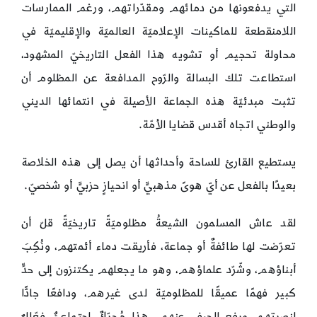
التي يدفعونها من دمائهم ومقدّراتهم، ورغم الممارسات
اللامنقطعة للماكينات الإعلاميّة العالميّة والإقليميّة في
محاولة تحجيم أو تشويه هذا الفعل التاريخيّ المشهود،
استطاعت تلك البسالة والرّوح المدافعة عن المظلوم أن
تثبت مبدئيّة هذه الجماعة الأصيلة في انتمائها الديني
والوطني اتجاه أقدس قضايا الأمّة.
يستطيع القارئ للساحة وأحداثها أن يصل إلى هذه الخلاصة
بعيدًا بالفعل عن أيّ هوىً مذهبيٍّ أو انحيازٍ حزبيٍّ أو شخصيّ.
لقد عاش المسلمون الشيعةُ مظلوميّةً تاريخيّةً قلّ أن
تعرّضت لها طائفةٌ أو جماعة، فأريقت دماء أئمتهم، ونُكِبَ
أبناؤهم، وشّرّد علماؤهم، وهو ما يجعلهم يكتنزون إلى حدٍّ
كبير فهمًا عميقًا للمظلوميّة لدى غيرهم، ودافعًا جادًّا
لنصرتهم ورفع الحيف عنهم. هذا مُحرّكٌ اجتماعيٌّ فعّالٌ