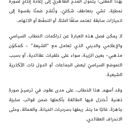
بهذا المعنى؛ يتحوّل المدح الظاهريّ إلى إعادة إنتاج لصورة
نمطيّة، تشي بتعاطف شكليّ، وتُلمّح ضمنًا بقسوة إلى
انحيازات سابقة تعتمد سلفًا الشكّ أو التحفّظ أو الاتهام.
لا يمكن فصل هذه العبارة عن تراكمات الخطاب السياسي
والإعلامي والديني الذي تعامل مع “الشيعة” – كمكوّن
مذهبي– بعين الرّيبة، سواء على خلفيات عقائدية، أو بسبب
التموضع السياسيّ لبعض الجماعات أو الدول ذات الأكثرية
الشيعية.
وقد أسهم هذا الخطاب، على مدى عقود، في ترسيخ صورة
ذهنية تُختزل فيها الطائفة بأكملها ضمن قوالب سلبيّة
جاهزة، غالبًا ما يتمّ ربطها بسرديات الخيانة، والعمالة، وحتّى
الانحراف العقائدي.