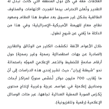
العلاقات معه في كلّ دول المنطقة التي كانت تبذل له
التقدير وتُعلن الاحترام، بينما انفجرت الاتهامات والمخاوف
الطائفية بشكل غير مسبوق بعد سقوط هذا النظام وصعود
نظامٍ معادٍ للهيمنة الأميركية-الإسرائيلية؛ وفي هذا من
الدلالة ما يُغني عن شروحٍ تطول.
خلال الأعوام الآنفة تكشفت الكثير من الوثائق والتقارير
(الصادرة عن جهات استقصائيّة رسميّة وغير رسميّة) حول
أرقام صادمةٍ للتّخطيط والدّعم الإعلاميّ الموجَّه باستماتة
نحو “شيطنة إيران”، حيث تشير إحدى هذه الدراسات إلى أنّ
ما يُقارب 700 مليون دولار تُخصَّص سنويًّا لمراكز أبحاث
وصناديق إعلاميّة في عواصم عربيّة وغربية لإنتاج محتوى
يُكرّس الصورة النمطية العدائية تجاهها، عبر مئات الوسائل
الإعلامية (رقمية وتلفزيونية).