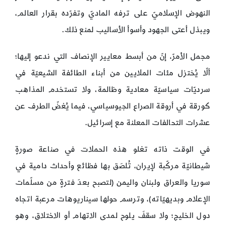
النهوض الإسلاميّ على ترفه الماديّ وتفرّده بقرار العالم،
ويبذل أعتى الجهود وأسوأ الأساليب لمنع ذلك.
مجمل الأمرّ، إنّ من أبسط معايير الإنصاف التي ندعو إليها؛
ألّا يُختزل مئات الملايين من أبناء الطائفة الشيعيّة في
سرديّات سياسيّة معادية وظالمة، ولا تستخدم المذاهب
كورقة في أروقة الصراع الجيوسياسي، فيما يُغضّ الطرف عن
عشرات التحالفات المعلنة مع إسرائيل.
في الوقت ذاته تغلو هذه الحملات في صناعة صورةٍ
شيطانيّة مركّبة لإيران، تُلصَق بها فظائع وأحداث دامية في
سوريا والعراق ولبنان واليمن (لتصبح بعدَ فترةٍ من مسلّمات
الإعلام وبديهيّاته)، وترسم حولها سيناريوهات مرعبة اتجاه
دول الخليج؛ ولا سقفَ يلوح لمدى الاتهام أو الاختلاق، وهو