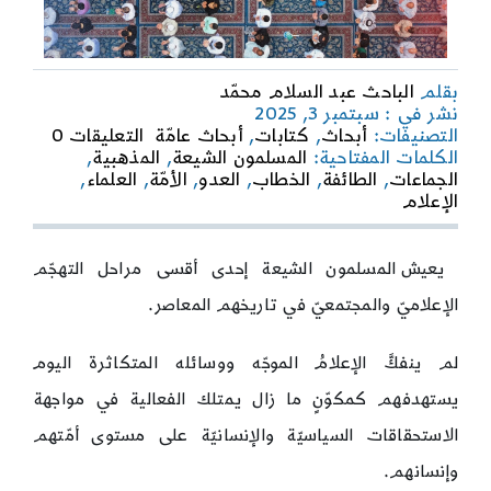
بقلم
الباحث عبد السلام محمّد
نشر في : سبتمبر 3, 2025
on
التصنيفات:
أبحاث
,
كتابات
,
أبحاث عامّة
التعليقات 0
رغم
الكلمات المفتاحية:
المسلمون الشيعة
,
المذهبية
,
أنهم
الجماعات
,
الطائفة
,
الخطاب
,
العدو
,
الأمّة
,
العلماء
,
شيعة!
الإعلام
يعيش المسلمون الشيعة إحدى أقسى مراحل التهجّم
الإعلاميّ والمجتمعيّ في تاريخهم المعاصر.
لم ينفكَّ الإعلامُ الموجّه ووسائله المتكاثرة اليوم
يستهدفهم كمكوّنٍ ما زال يمتلك الفعالية في مواجهة
الاستحقاقات السياسيّة والإنسانيّة على مستوى أمّتهم
وإنسانهم.