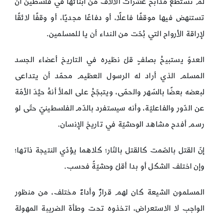
لم تستطع مذابحُ عشرات الآلاف من أبنائها في فلسطين أن
تستنهض فيها موقفًا فاعلًا، أو دفاعًا مجديًا، أو وقفًا لائقًا
لإراقة الأرواح التي بُحّت من النداء أن يا للمسلمين.
العدوّ يستبيحُ بصلفٍ قلّ نظيره في التاريخ أعضاء الجسد
المسلم الذي أراد له الرسول العظيم محمّد أن يتداعى
لبعضه بعضًا بالسّهر والحمّى، ويتبجّحُ على الملأ أنهُ حيَّدَ الأمّة
عن الدّور والفاعليّة، وأنه سيستفرد بالدّم الفلسطينيّ حتّى لو
رسم أفدح مشاهد الوحشيّة في تاريخ الإنسان.
إنّ القتل بالصّمت كالقتل بالنّار؛ كلاهما يؤدّي النتيجة ذاتها؛
وإن اختلف الشكل أو بدا أقلّ وحشيّةً فحسب.
المسلمون الشيعة كان لهم قرارٌ وأداءٌ مختلف، من منظور
الواجب لا الاستعراض، اتخذوه تحت وطأة الضريبة المهولة