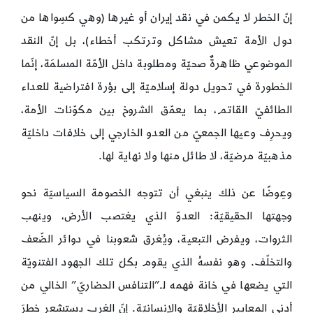
إنّ الخطر لا يكمن في نقد إيران أو غيرها (وهي كسِواها من
دول الأمة تعيش مشاكل وترتكب أخطاء)، بل إنّ النقد
الموضوعي ظاهرةٌ صحيّة ومطلوبة داخل الأمّة المسلمَة، إنّما
الخطورة في تحويل دولة إسلاميّة إلى بؤرة افتراضية للعداء
الطائفيّ القاتم، بما يعمّق الشروخ بين مكوّنات الأمة،
ويحرِف وعيها الجمعيّ من العدو الخارجي إلى خلافات داخليّة
مذهبيّة مرضيّة، لا طائل منها ولا نهاية لها.
وعِوضًا عن ذلك ينبغي أن تتوجه الخصومة السياسيّة نحو
وجهتها الحقيقيّة: العدوّ الذي يغتصب الأرض، وينهب
الثروات، ويفرض التبعية، ويُغرق شعوبنا في دوائر الضّعف
والتخلّف. وهو نفسهُ الذي يقوم بكلّ تلك الجهود الفتنويّة
التي يضعها في خانة فهمه لـ”التنافس الحضاريّ” الخالي من
أدنى المعايير الأخلاقيّة والإنسانيّة. إنّ الغرب يستشعر خطرَ