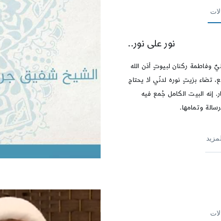
لات
نور على نور..
ٌ وفاطمة ركنان لبيوتٍ أذن الله
، تضاء بزيتٍ نوره لدنّي لا يحتاج
ار. إنه البيت الكامل جُمع فيه
سالة وتمامها.
لمزيد
لات