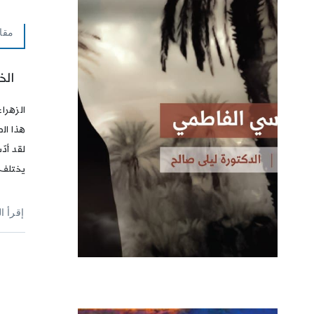
مقا
الخ
الزهرا
هذا ال
لقد أدّ
يختلف 
إقرأ ا