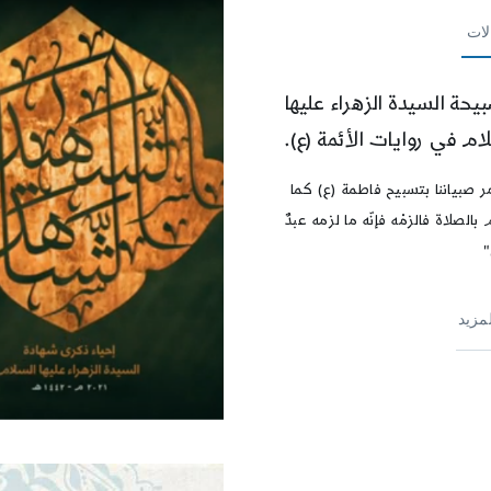
لات
يحة السيدة الزهراء عليها
ام في روايات الأئمة (ع).
نأمر صبياننا بتسبيح فاطمة (ع) كما
بالصلاة فالزمْه فإنّه ما لزمه عبدٌ
لمزيد