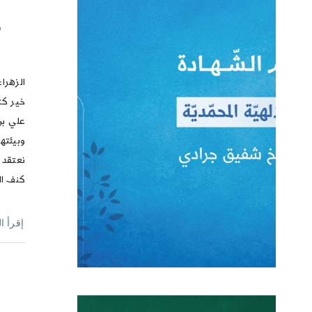
ف
الزهرا
خير كث
علي بن
وبيئته
نعتقد 
كنف ال
إقرأ ا