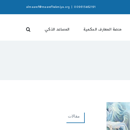
almaaref@maarefhekmiya.org
|
009615462191
منصة المعارف الحكمية
المساعد الذكي
مقالات