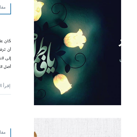
مقا
كان علي
أن ترفع
إلى الن
أصل الر
إقرأ ا
مقا