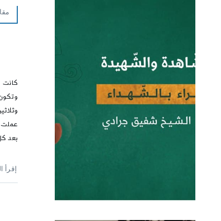
مقا
كانت ت
وتكون ا
وثلاثين
عملت م
بعد كل
إقرأ ا