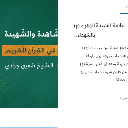
لات
علاقة السيدة الزهراء (ع)
بالشهداء..
صنع سبّحة من تراب الشهداء
لسبّحة بخيوط زرق، أربعًا
 خرزة وبعد أن قُتل حمزة (ع)
ن طين قبره سبّحة تسبّح بها
 صلاة".
لمزيد