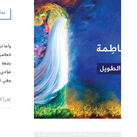
مقا
وأما اب
العالم
بضعة م
فؤادي،
وهي ال
إقرأ ا