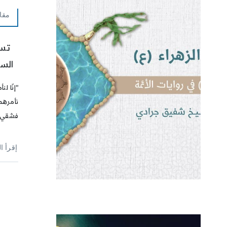
مقا
تسب
السل
"إنّا ل
نأمرهم 
فشقي"
إقرأ ا