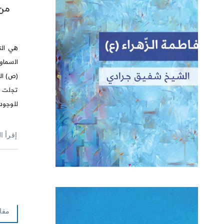
من 
هي النو
السماو
(ص) ال
تجلت ع
للوجود 
إقرأ ا
مقا