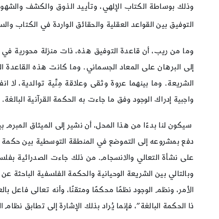
وذلك بوساطة الكتاب الإلهي، وتأييد الذوق والكشف والشهود. 
التوفيق بين القواعد العقلية والحقائق الواردة في الكتاب والسنّ
وما من ريب، أن قاعدة التوفيق هذه، ذات منزلة محورية في إ
إلى البرهان على المعاد الجسماني. وما كانت هذه القاعدة الت
الشريعة. وما بينهما عروة وثقى وعلاقة مِنِّية توالدية، لا 
واجبية إدراك الوجود وفق ما جاءت به الحكمة القرآنية البالغة.
سيكون لنا بدءًا من هذا المحل، أن نشير إلى الميثاق المبرم بي
دفع بمشروعه إلى التموضع في المنطقة التوسطية بين حكمة الط
على نشأة التعالي والانسجام. من ذلك جاءت الصدرائية بفلسفة 
وبالتالي بين الشريعة الوحيانية والحكمة الفلسفية الباحثة 
الأمر، ونظم الوجود نظمًا محكمًا ومتقنًا، وأنه تعالى فاعل بالع
ذا الحكمة البالغة”، فإنما يُراد بذلك الإشارة إلى تطابق نظا