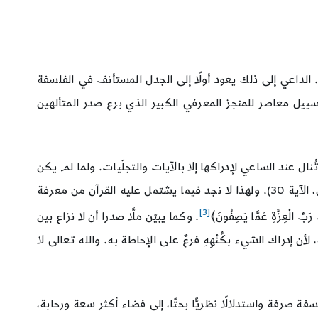
لداعي إلى ذلك يعود أولًا إلى الجدل المستأنف في الفلسفة
سييل معاصر للمنجز المعرفي الكبير الذي برع صدر المتألهين
ال عند الساعي لإدراكها إلا بالآيات والتجلّيات. ولما لم يكن
للعقل القيَّاس من سبيل إلى إدراك ذات الله، كان النهي عن التفكير في بها: كقوله تعالى: ﴿وَيُحَذِّرُكُمُ اللهُ نَفْسَهُ﴾. (سورة آل عمران، الآية 30). ولهذا لا نجد فيما يشتمل عليه القرآن من معرفة
[3]
بِّ الْعِزَّةِ عَمَّا يَصِفُونَ﴾
. وكما يبيّن ملَّا صدرا أن لا نزاع بين
أن إدراك الشيء بكُنْهِهِ فرعٌ على الإحاطة به. والله تعالى لا
رفة واستدلالًا نظريًّا بحتًا، إلى فضاء أكثر سعة ورحابة،