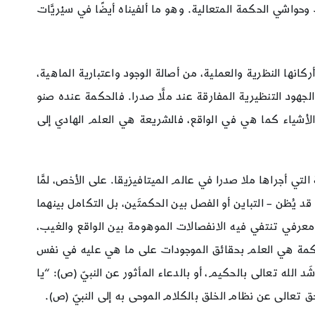
اشي الحكمة المتعالية. وهو ما ألفيناه أيضًا في سيْريَّات
ا النظرية والعملية، من أصالة الوجود واعتبارية الماهية،
جهود التنظيرية المفارقة عند ملَّا صدرا. فالحكمة عنده صنو
ة الأشياء كما هي في الواقع، فالشريعة هي العلم الهادي إلى
لتي أجراها ملا صدرا في عالم الميتافيزيقا. على الأخص، لمَّا
ُظن – التباين أو الفصل بين الحكمتَين، بل التكامل بينهما
ء معرفي تنتفي فيه الانفصالات الموهومة بين الواقع والغيب،
 الحكمة هي العلم بحقائق الموجودات على ما هي عليه في نفس
َد الله تعالى بالحكيم، أو بالدعاء المأثور عن النبيّ (ص): “يا
ق تعالى عن نظام الخلق بالكلام الموحى به إلى النبيّ (ص).