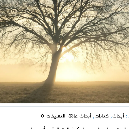
on
ت:
أبحاث
,
كتابات
,
أبحاث عامّة
التعليقات 0
وحيانيّة
الفلسفة