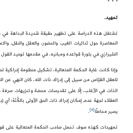
* * *
تمهيد.
تشتغل هذه الدراسة على تظهير حقيقة شديدة البداهة في حقل 
المعاصرة حول ثنائيات الغيب والحضور، والعقل والنقل، والاس
الشيرازي في بلورة قواعده ومبانيه، في مقدمها توحيد القول ا
وإذا كانت غاية الحكمة المتعالية، تشكيل منظومة إدراكية لحقيق
الذات في الأغلب، إلّا على تقديسات محضة وتنزيهات صرفة كقوله تعالى: ﴿
العقلاء لجهة عدم إمكان إدراك ذات الحق الأولى بالكُنْهْ؛ أي (ب
[4]
يصير محاطًا
.
تمهيدات كهذه سوف تحمل صاحب الحكمة المتعالية على قول فلسف