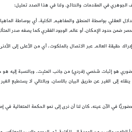
 الجوهري في المقدمات والنتائج. ولنا في هذا الصدد تمثيل:
دلال العقلي بواسطة المنطق والمفاهيم الكلية، أي بوساطة الماهيات
حصر ضمن حدود الإمكان، أو عالم الوجود الفقري كما يصفه صدر المتأل
ك حقيقة العالم عبر الاتصال بالملكوت، أي من الأعلى إلى الأدنى. و
م الحضوري هو إثبات شخصي (فردي) من جانب المثبِت. وبالنسبة إليه ه
له إلى الغير عن طريق البيان باللسان، وبالتالي لا يستطيع الغير أن ي
وريًّا في الآن عينه، كان لنا أن نرى إلى نمو الحكمة المتعالية في إط
 الظهور والسير من الوحدة إلى الكثرة، ثم الرجوع والسير المعاكس من