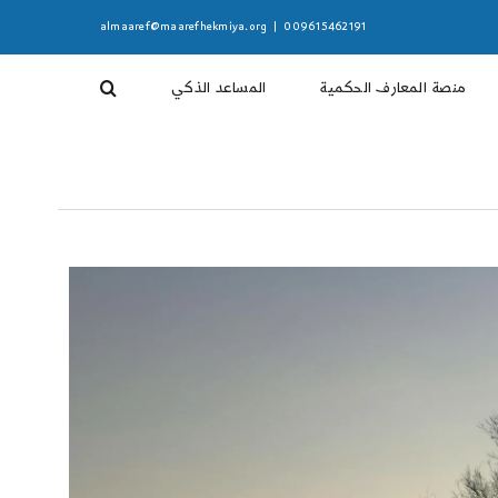
almaaref@maarefhekmiya.org
|
009615462191
منصة المعارف الحكمية
المساعد الذكي