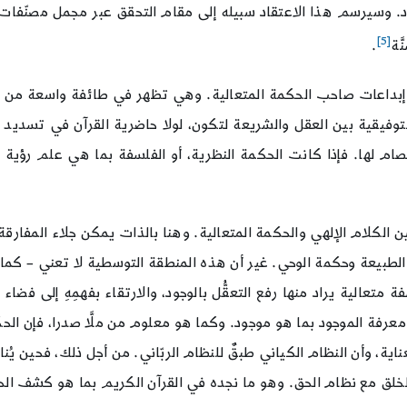
وسيرسم هذا الاعتقاد سبيله إلى مقام التحقق عبر مجمل مصنّفات وحو
[5]
َة
.
بداعات صاحب الحكمة المتعالية. وهي تظهر في طائفة واسعة من أركانه
وفيقية بين العقل والشريعة لتكون، لولا حاضرية القرآن في تسديد ال
انفصام لها. فإذا كانت الحكمة النظرية، أو الفلسفة بما هي علم رؤي
ن الكلام الإلهي والحكمة المتعالية. وهنا بالذات يمكن جلاء المفارقة ا
بيعة وحكمة الوحي. غير أن هذه المنطقة التوسطية لا تعني – كما قد ي
متعالية يراد منها رفع التعقُّل بالوجود، والارتقاء بفهمِهِ إلى فضا
عن معرفة الموجود بما هو موجود. وكما هو معلوم من ملَّا صدرا، فإن
ناية، وأن النظام الكياني طبقٌ للنظام الربّاني. من أجل ذلك، فحين يُناش
م الخلق مع نظام الحق. وهو ما نجده في القرآن الكريم بما هو كشف الح