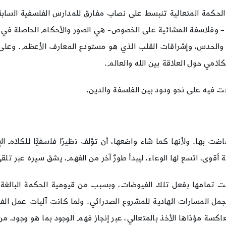
 في الحكمة المتعالية تنبسط على نصاب مفارق للمدارس الفلسفية الساب
ة – وفلاسفة المشائية على الخصوص- هي الصور والأحكام الحاصلة في 
ام والحدس، وإشراقات القلب الذي هو مستودع المعارف الأعظم. وعلى
لامي حول العلاقة بين الله والعالم.
عت فيه على نحو ودود بين الفلسفة والدين.
ضت بها. ولأنها كما شاء واضعها، أن تؤلف نظيرًا فلسفيًّا للكلام ا
 أقوى، اتسع لها الوعاء، ليبدأ طورٌ آخر من الفهم، يشق سيره عبر تلقي 
لغت تمامها بفعل تلك الفيوضات، وبسبب من قيومية الحكمة البالغة عل
ا لمجمل المسارات الهادية للمشروع الصدرائي. ولما كانت آليات عمل ال
اكسة مؤدّاها الأخذ بالمتعالي، عبر إنجاز فهم الوجود بما هو وجود، من