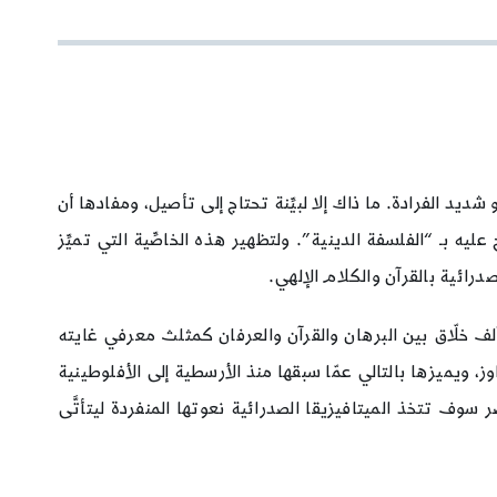
يد الفرادة. ما ذاك إلا لبيِّنة تحتاج إلى تأصيل، ومفادها أن
ليه بـ “الفلسفة الدينية”. ولتظهير هذه الخاصِّية التي تميِّز
رائية بالقرآن والكلام الإلهي.
ف خلّاق بين البرهان والقرآن والعرفان كمثلث معرفي غايته
ز، ويميزها بالتالي عمّا سبقها منذ الأرسطية إلى الأفلوطينية
ف تتخذ الميتافيزيقا الصدرائية نعوتها المنفردة ليتأتَّى