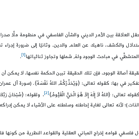
العلاقة بين الأمر الديني والشأن الفلسفي في منظومة ملَّا صدرا. ا
تدلال والكشف، ناهيك عن العلم والدين. وثانيًا إلى ضرورة إجراء ت
[1]
لمتشظِّي في مباحث الوجود ولمّ شملها وتجاوز ثنائياتها
.
ة أصالة الوجود، فإن تلك الحقيقة تبين الحكمة نفسها، لا يمكن أن تُن
[2]
اللهُ لاَ إِلَهَ إِلاَ هُوَ الْحَيُّ الْقَيُّومُ﴾
، ولقوله: ﴿سُبْحَانَ رَبِّكَ رَ
الذات)؛ لأنه تعالى لغاية إحاطته وسلطته على الأشياء لا يمكن إدراكه، ل
ي قوامه إخراج المباني العقلية والقواعد النظرية من كونها فلسفة ص