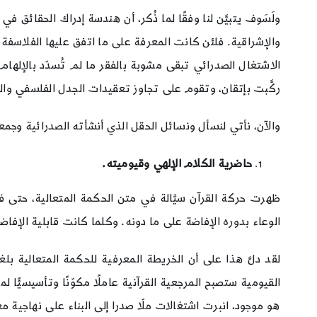
ولَسَوف يتبيَّن لنا وفقًا لما ذُكر، أن هندسة إدراك الحقائق
والإشراقية. فلئن كانت المعرفة على ما اتفق عليها الفلاسف
الاشتغال الصدرائي تبقى مشوبة بالفقر ما لم تُسدّد بالإله
ركَّبت بإتقان، وتقوم على تجاوز تعقيدات الجدل الفلسفي والك
والآن، نأتي لنسأل ونسائل الحقل الذي أنشأته الصدرائية وجم
حاضرية الكلام الإلهي وقيوميته.
ظهرت حركة القرآن سيَّالة في متن الحكمة المتعالية، حتى فا
الوعاء بدوره الإفاضة على ما دونه. وكلما كانت قابلية الإفاضة
لقد دلَّ هذا على أن الخريطة المعرفية للحكمة المتعالية ب
القيومية ستصبح المرجعية القرآنية عاملًا مكوّنًا وتأسيسيًّ
هو موجود، انبرت اشتغالات ملّا صدرا إلى البناء على نهاجية مع