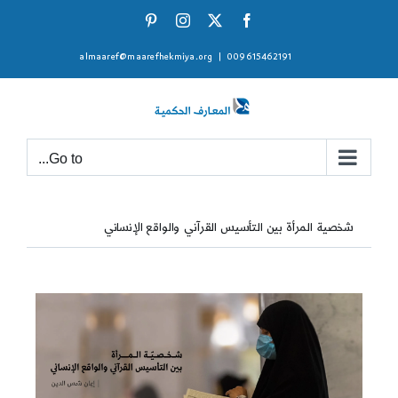
Ski
Pinterest
Instagram
Facebook
X
t
almaaref@maarefhekmiya.org
|
009615462191
conten
Go to...
شخصية المرأة بين التأسيس القرآني والواقع الإنساني