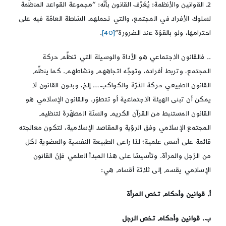
2ـ القوانين والأنظمة: يُعَرَّف القانون بأنّه: “مجموعة القواعد المنظِّمة
لسلوك الأفراد في المجتمع، والتي تحملهم السّلطة العامّة فيه على
احترامها، ولو بالقوّة عند الضرورة”
[40]
.
.. فالقانون الاجتماعي هو الأداة والوسيلة التي تنظِّم حركة
المجتمع، وتربط أفراده، وتوجِّه اتجاههم ونشاطهم. كما ينظِّم
القانون الطبيعي حركة الذرّة والكواكب… إلخ، وبدون القانون لا
يمكن أن تبنى الهيئة الاجتماعية أو تتطوّر. والقانون الإسلامي هو
القانون المستنبط من القرآن الكريم والسنّة المطهّرة لتنظيم
المجتمع الإسلامي وفق الرؤية والمقاصد الإسلامية، لتكون معالجته
قائمة على أسس علمية؛ لذا راعى الطبيعة النفسية والعضوية لكل
من الرّجل والمرأة. وتأسيسًا على هذا المبدأ العلمي فإنّ القانون
الإسلامي يقسم إلى ثلاثة أقسام هي:
أ. قوانين وأحكام تخص المرأة
ب. قوانين وأحكام تخص الرجل