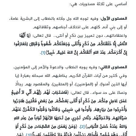
أساسي على ثلاثة مستويات هي:
المستوى الأول
: وفيه توجه الله جل جلاله بالخطاب إلى البشرية عامة،
أو إلى بني آدم كلهم على اختلاف أجناسهم وثقافاتهم
واعتقاداتهم، دون تمييز بين ذكرٍ أو أنثى.. قال تعالى: ﴿
يَا أَيُّهَا
النَّاسُ إِنَّا خَلَقْنَاكُمْ مِنْ ذَكَرٍ وَأُنْثَى وَجَعَلْنَاكُمْ شُعُوباً وَقَبَائِلَ لِتَعَارَفُوا
إِنَّ أَكْرَمَكُمْ عِنْدَ اللهِ أَتْقَاكُمْ إِنَّ اللهَ عَلِيمٌ خَبِيرٌ
﴾
[1]
.
المستوى الثاني:
وفيه يوجه الخطاب والدعوة والأمر إلى المؤمنين،
وفي كثير من آيات القرآن الكريم يخاطبهم الله سبحانه بعبارة (يا
أيها الذين آمنوا)، أو (المؤمنين)، أو (المتقين)، والمقصود بهم رجالًا
ونساءً على حد سواء.. قال تعالى: ﴿
فَاسْتَجَابَ لَهُمْ رَبُّهُمْ أَنِّي لاَ أُضِيعُ
عَمَلَ عَامِلٍ مِنْكُمْ مِنْ ذَكَرٍ أَوْ أُنْثَى بَعْضُكُمْ مِنْ بَعْضٍ فَالَّذِينَ هَاجَرُوا
وَأُخْرِجُوا مِنْ دِيَارِهِمْ وَأُوذُوا فِي سَبِيلِي وَقَاتَلُوا وَقُتِلُوا لاَكَفِّرَنَّ عَنْهُمْ
سَيِّئَاتِهِمْ وَلاَدْخِلَنَّهُمْ جَنَّاتٍ تَجْرِي مِنْ تَحْتِهَا الأنْهَارُ ثَوَاباً مِنْ عِنْدِ اللهِ
وَاللهُ عِنْدَهُ حُسْنُ الثَّوَابِ
﴾
[2]
. ﴿
وَمَنْ يَعْمَلْ مِنَ الصَّالِحَاتِ مِنْ ذَكَرٍ أَوْ
أُنْثَى وَهُوَ مُؤْمِنٌ فَأُولَئِكَ يَدْخُلُونَ الْجَنَّةَ وَلاَ يُظْلَمُونَ نَقِيراً
﴾
[3]
. ﴿
مَنْ