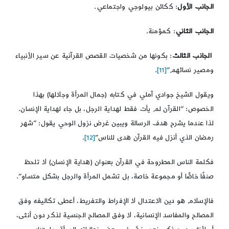
الجانب الأول
: ككائن بيولوجي واجتماعي.
الجانب الثاني
: كمؤمنة.
الجانب الثالث
: بكونها من شخصيات القصص القرآنية عن سير الأنبياء
ومصير نسائهم”
[11]
.
ويقول الشيخ جوادي آملي في كتابه (جمال المرأة وجلالها) بهذا
الخصوص: “القرآن لم يأت فقط لهداية الرجل، بل جاء لهداية الإنسان.
لذا عندما يشرح هدف الرسالة ويبين غرض نزول الوحي يقول: “شهر
رمضان الذي أنزل فيه القرآن هدى للناس”
[12]
.
فكلمة الناس المطروحة في القرآن بعنوان (هداية الإنسان) لا تلحظ
صنفًا خاصًّا أو مجموعة خاصة، بل تشمل المرأة والرجل بشكل متساو”.
فالإسلام هو دين الاعتدال لا الإفراط والتفريط، أعطى تكاليفه وفق
المصالح والمفاسد الإنسانية، لا وفق المصالح الجنسية لذكر دون أنثى،