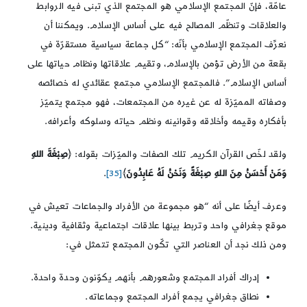
عامّة، فإنّ المجتمع الإسلامي هو المجتمع الذي تبنى فيه الروابط
والعلاقات وتنظّم المصالح فيه على أساس الإسلام. ويمكننا أن
نعرِّف المجتمع الإسلامي بأنّه: “كل جماعة سياسية مستقرّة في
بقعة من الأرض تؤمن بالإسلام، وتقيم علاقاتها ونظام حياتها على
أساس الإسلام”. فالمجتمع الإسلامي مجتمع عقائدي له خصائصه
وصفاته المميّزة له عن غيره من المجتمعات، فهو مجتمع يتميّز
بأفكاره وقيمه وأخلاقه وقوانينه ونظم حياته وسلوكه وأعرافه.
ولقد لخّص القرآن الكريم تلك الصفات والميّزات بقوله: ﴿
صِبْغَةَ اللهِ
وَمَنْ أَحْسَنُ مِنَ اللهِ صِبْغَةً وَنَحْنُ لَهُ عَابِدُونَ
﴾
[35]
.
وعرف أيضًا على أنه “هو مجموعة من الأفراد والجماعات تعيش في
موقع جغرافي واحد وتربط بينها علاقات اجتماعية وثقافية ودينية.
ومن ذلك نجد أن العناصر التي تكّون المجتمع تتمثل في:
إدراك أفراد المجتمع وشعورهم بأنهم يكوّنون وحدة واحدة.
نطاق جغرافي يجمع أفراد المجتمع وجماعاته.