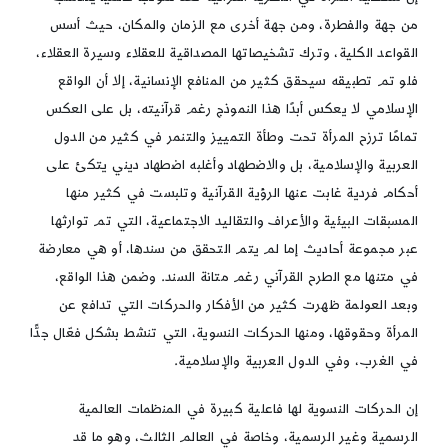
من جهة والفطرة، ومن جهة أخرى مع الزمان والمكان، حيث أسس
القواعد الكلية، وترك تشخيصاتها المصداقية للعقلاء وسيرة العقلاء،
فلو تم تطبيقه سيحقق كثير من المنافع الإنسانية، إلا أن الواقع
الإسلامي لا يعكس أبدًا هذا النموذج رغم قرآنيته، بل على العكس
تمامًا ترزح المرأة تحت وطأة التمييز والتنمر في كثير من الدول
العربية والإسلامية، بل والاضطهاد وأغلبه اضطهاد ديني يتكئ على
أحكام فردية غابت عنها الرؤية القرآنية وتلبست في كثير منها
المسبقات البيئية والأعراف والتقاليد الاجتماعية، التي تم توارثها
عبر مجموعة أحاديث إما لم يتم التحقق من سندها، أو هي معارضة
في متنها مع الطرح القرآني رغم متانة السند. وضمن هذا الواقع،
وبعد العولمة ظهرت كثير من الأفكار والحركات التي تدافع عن
المرأة وحقوقها، ومنها الحركات النسوية، التي تنشط بشكل فعّال جدًّا
في الغرب، وفي الدول العربية والإسلامية.
إن الحركات النسوية لها فاعلية كبيرة في المنظمات العالمية
الرسمية وغير الرسمية، وخاصة في العالم الثالث، وهو ما قد