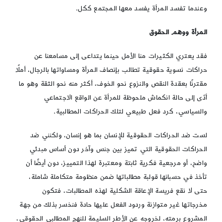
وعندما تفسد المرأة يفسد معها المجتمع ككل.
المرأة ووهم الحقوق
فقد يعتري الكثيرات منا الأمل حينما يتداعى إلى مسامعنا عن
حراكات نسوية حقوقية تطالب بإنصاف المرأة ومساواتها بالرجال، أملًا
مقترنًا بعقدة النقص والنزوع نحو الخوف، أكثر منه نحو الثقة وهو ما
أدّى إلى حالة انكماش ملحوظة للمرأة عن الواقع الاجتماعي
والسياسي، كرد فعل طبيعي لتلك الحراكات المطالبية.
لست ضد الحراكات الحقوقية للإنسان بما هو إنسان، ولكنني ضد
الحراكات الحقوقية التي تميز بين جنس وآخر دون أساس مبدئي
واضح، أو مرجعية فكرية ثابتة ومعتبرة لهذا التمييز، دون أيضًا أن
تأخذ في حسبانها قولبة مطالباتها ضمن منظومة متكاملة شاملة،
حتى لا نقع فريسة الإعاقة الشكلية لهذه المطالبات، فتكون
مخرجاتها غير متوازنة وردود الفعل عليها حادة فنخسر بذلك من جهة
المشروع برمته، لخروجه عن الأطر السليمة للنهج المطالبي الحقوقي،