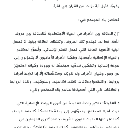
وقويًّا. فأول آية نزلت من القرآن هي اقرأ.
فعناصر بناء المجتمع هي:
“إنّ العلاقة بين الأفراد في الحياة الاجتماعية كالعلاقة بين حروف
اللّغة، فما لم تجتمع تلك الحروف، وتنتظم العلاقة بينها، لا تحصل
البنية اللّغوية العامّة التي تحمل الفكر الإنساني، وتُصوِّر المشاعر
والحياة الإنسانية بأجمعها. وهكذا الأفراد الأحاديون لا يتحوّلون إلى
صيغة إنسانية وتشكيل نسمِّيه مجتمعًا، له وجوده وكيانه المتميِّز
عن وجود وكيان الأفراد، وله هويّته ومشخّصاته إلّا إذا ترابط أفراده
بروابط، وانتظموا بعلاقات تنظم نشاطهم وسلوكهم، وهذه الروابط
والعلاقات هي التي أسميناها عناصر بناء المجتمع وهي:
1ـ
العقيدة:
تعتبر رابطة العقيدة من أقوى الروابط الإنسانية التي
تربط أفراد المجتمع، وتحوِّلهم إلى وحدة متماسكة كالجسد الواحد،
كما عبّر عنها الحديث النبوي الشريف بنصّه: “ترى المؤمنين في
تراحمهم وتوادّهم وتعاطفهم كمثل الجسد إذا اشتكى منه عضو