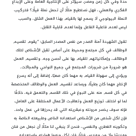
حدة وفي كل زمن ومصر، سيؤثر على الإنتاجية العامة وعلى الإبداع
الفكري والعملي، فهل نستطيع مثلًا أن تحمل نملة فيلًا؟ فتركيب
النملة البيولوجي لا يسمح لها بالقيام بهذا العمل الشاق، والسبب
ليس لعدم فاعلية الفاعل وإنما لعدم قابلية القابل.
تقول الشهيدة آمنة الصدر من نفس المصدر السابق: “يقوم تقسيم
الوظائف في كل مجتمع ومحيط على أساس تقبل الأشخاص لتلك
الوظائف، وإمكانياتهم للقيام بها على أحسن وجه. وتقسيم العمل
هو ضرورة من ضرورات المجتمع في جميع النواحي والمجالات.
ويؤدي إلى سهولة القيام به مهما كان صعبًا، إضافة إلى أنه يسرع
الإنتاج مهما كان بطيئًا، ويساعد تقسيم العمل والوظائف المتخصصة
في كل قسم منه على النبوغ في ذلك القسم والتعمق فيه، خلافًا
لما لو اختلف توزيع العمل وتعاقبت الأعمال المختلفة على العامل،
فإنه سوف يخسر مرونته وعبقريته التي قد يحرزها في عمل واحد.
فإن لكل شخص من الأشخاص استعداده الخاص وطبيعته الخاصة به
وتكوينه الفطري والنفسي، فنحن لا ينبغي لنا مثلًا أن نجعل من فنان
مهندسًا ولا من مهندس فنانًا، فإن لكل منهما هوايته واستعداده