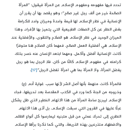
تحدد فيها مفهومه ومفهوم الإسلام عن المرأة فيقول: “المرأة
الصالحة خير من ألف رجل غير صالح”؛ وهو يقصد بها أن يقرر أن
الإنسانية في نظر الإسلام لها قيمة واحدة وميزان واحد للكرامة
بغض النظر عن كل الصفات الطبيعية التي يتميز بها الأفراد، وهذا
الميزان الوحيد في نظر الإسلام هو الصلاح والتقوى، والأفضلية عند
الإسلام هي أفضلية العمل الصالح. فمهما كان الصلاح هنا متوفرًا
كانت الإنسانية أفضل وأكمل. ومهما ابتعد الإنسان عنه خسر بذلك
كرامته في مفهوم الإسلام كائنًا من كان. فلا الرجل بما هو رجل
يفضل المرأة، ولا المرأة بما هي امرأة تفضل الرجل”
[17]
.
فالمرأة كانت متهمة بأنها أصل الشر لأنها سبب غواية آدم (ع)
وخروجه من الجنة كما ورد في الكتب المقدسة بعد تحريفها، فجاء
الإسلام ليبرئ ساحة المرأة من هذا الاتهام الخطير الذي ظل يشكل
عبئًا عليها في القرون التي سبقت الإسلام، بل أدّى هذا الاتهام
النظري إلى تحرك عملي من قبل متبنيه ليمارسوا كل أنواع الظلم
والاضطهاد متذرعين بهذه الذريعة، والتي كما ذكرنا برأها الإسلام