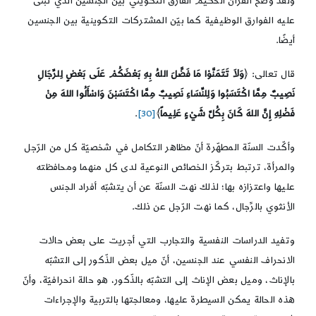
ولقد وضّح القرآن الحكيم الفارق التكويني بين الجنسين الذي تبنى
عليه الفوارق الوظيفية كما بيّن المشتركات التكوينية بين الجنسين
أيضًا.
قال تعالى: ﴿
وَلاَ تَتَمَنَّوْا مَا فَضَّلَ اللهُ بِهِ بَعْضَكُمْ عَلَى بَعْضٍ لِلرِّجَالِ
نَصِيبٌ مِمَّا اكْتَسَبُوا وَلِلنِّسَاءِ نَصِيبٌ مِمَّا اكْتَسَبْنَ وَاسْأَلُوا اللهَ مِنْ
فَضْلِهِ إِنَّ اللهَ كَانَ بِكُلِّ شَيْءٍ عَلِيماً
﴾
[30]
.
وأكّدت السنّة المطهّرة أنّ مظاهر التكامل في شخصيّة كل من الرّجل
والمرأة، ترتبط بتركّز الخصائص النوعية لدى كل منهما ومحافظته
عليها واعتزازه بها؛ لذلك نهت السنّة عن أن يتشبّه أفراد الجنس
الأنثوي بالرِّجال، كما نهت الرّجل عن ذلك.
وتفيد الدراسات النفسية والتجارب التي أجريت على بعض حالات
الانحراف النفسي عند الجنسين، أنّ ميل بعض الذّكور إلى التشبّه
بالإناث، وميل بعض الإناث إلى التشبّه بالذّكور، هو حالة انحرافيّة، وأنّ
هذه الحالة يمكن السيطرة عليها، ومعالجتها بالتربية والإجراءات