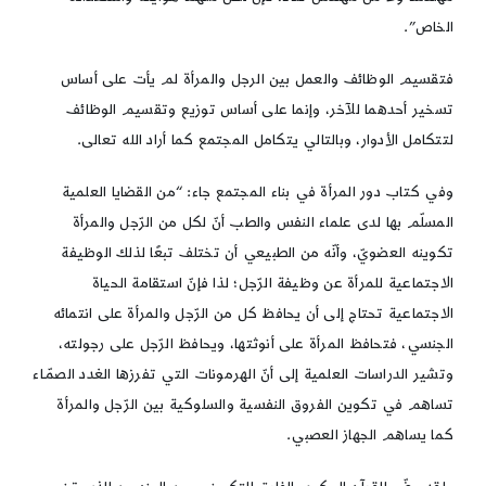
الخاص”.
فتقسيم الوظائف والعمل بين الرجل والمرأة لم يأت على أساس
تسخير أحدهما للآخر، وإنما على أساس توزيع وتقسيم الوظائف
لتتكامل الأدوار، وبالتالي يتكامل المجتمع كما أراد الله تعالى.
وفي كتاب دور المرأة في بناء المجتمع جاء: “من القضايا العلمية
المسلّم بها لدى علماء النفس والطب أنّ لكل من الرّجل والمرأة
تكوينه العضويّ، وأنّه من الطبيعي أن تختلف تبعًا لذلك الوظيفة
الاجتماعية للمرأة عن وظيفة الرّجل؛ لذا فإنّ استقامة الحياة
الاجتماعية تحتاج إلى أن يحافظ كل من الرّجل والمرأة على انتمائه
الجنسي، فتحافظ المرأة على أنوثتها، ويحافظ الرّجل على رجولته،
وتشير الدراسات العلمية إلى أنّ الهرمونات التي تفرزها الغدد الصمّـاء
تساهم في تكوين الفروق النفسية والسلوكية بين الرّجل والمرأة
كما يساهم الجهاز العصبي.