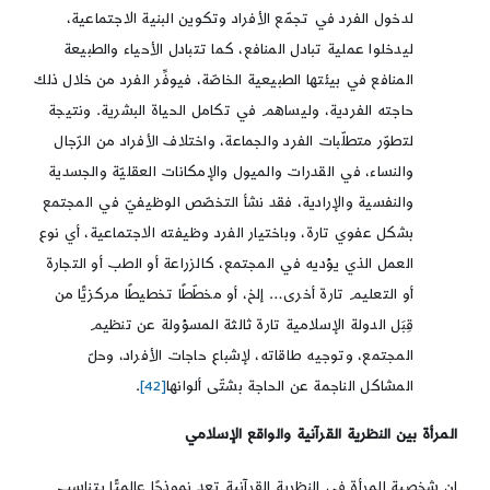
لدخول الفرد في تجمّع الأفراد وتكوين البنية الاجتماعية،
ليدخلوا عملية تبادل المنافع، كما تتبادل الأحياء والطبيعة
المنافع في بيئتها الطبيعية الخاصّة، فيوفِّر الفرد من خلال ذلك
حاجته الفردية، وليساهم في تكامل الحياة البشرية. ونتيجة
لتطوّر متطلّبات الفرد والجماعة، واختلاف الأفراد من الرّجال
والنساء، في القدرات والميول والإمكانات العقليّة والجسدية
والنفسية والإرادية، فقد نشأ التخصّص الوظيفيّ في المجتمع
بشكل عفوي تارة، وباختيار الفرد وظيفته الاجتماعية، أي نوع
العمل الذي يؤديه في المجتمع، كالزراعة أو الطب أو التجارة
أو التعليم تارة أخرى… إلخ، أو مخطّطًا تخطيطًا مركزيًّا من
قِبَل الدولة الإسلامية تارة ثالثة المسؤولة عن تنظيم
المجتمع، وتوجيه طاقاته، لإشباع حاجات الأفراد، وحلّ
المشاكل الناجمة عن الحاجة بشتّى ألوانها
[42]
.
المرأة بين النظرية القرآنية والواقع الإسلامي
إن شخصية المرأة في النظرية القرآنية تعد نموذجًا عالميًّا يتناسب