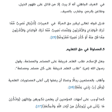
في العرف الجاهلي أنه لا يرث إلا من قاتل على ظهور الخيل،
وطاعن بالرمح، وضارب بالسيف.
فنزل قوله تعالى ليقرر حق المرأة في الميراث ﴿لِّلرِّجَالِ نَصيِبٌ مِّمَّا
تَرَكَ الْوَالِدَانِ وَالأَقْرَبُونَ وَلِلنِّسَاء نَصِيبٌ مِّمَّا تَرَكَ الْوَالِدَانِ وَالأَقْرَبُونَ
مِمَّا قَلَّ مِنْهُ أَوْ كَثُرَ نَصِيبًا مَّفْرُوضًا﴾
[25]
.
5.المساواة في حق التعليم
جعل الإسلام طلب العلم فريضة على المسلم والمسلمة، يقول
رسول الله (ص): “طلب العلم فريضة على كل مسلم ومسلمة”.
وأهاب بالمسلمين رجالًا ونساءً أن يصلوا إلى أعلى المستويات العلمية
﴿وَقُل رَّبِّ زِدْنِي عِلْمًا﴾
[26]
.
كما أوجب على أمهات المؤمنين أن يعلمن ذكورهن وإناثهن ﴿وَاذْكُرْنَ
مَا يُتْلَى فِي بُيُوتِكُنَّ مِنْ آيَاتِ اللَّهِ وَالْحِكْمَةِ﴾
[27]
.