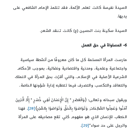
السيدة نفيسة كانت تعلم الأئمة، فقد تتلمذ الإمام الشافعي على
يديها.
السيدة سكينة بنت الحسين (ع) كانت تـنـقد الشعر.
6- المساواة في حق العمل
مارست المرأة المسلمة كل ما كان معروفًا من أنشطة سياسية
واجتماعية وعلمية، ومدنية واقتصادية ونضالية، بموجب الأحكام
الشرعية الأصلية في الإسلام، والتي أقرّت بحق المرأة في التملك
والتعاقد والتكسب والتصرف فيما تتطلبه إدارة شؤونها الخاصة.
ويقول سبحانه وتعالى: ﴿وَالْعَصْرِ * إِنَّ الْإِنسَانَ لَفِي خُسْرٍ * إِلَّا الَّذِينَ
آمَنُوا وَعَمِلُوا الصَّالِحَاتِ وَتَوَاصَوْا بِالْحَقِّ وَتَوَاصَوْا بِالصَّبْرِ﴾
[28]
. فهنا
الخطاب للإنسان الذي هو مفهوم كلي تقع مصاديقه على المرأة
والرجل على حد سواء”
[29]
.