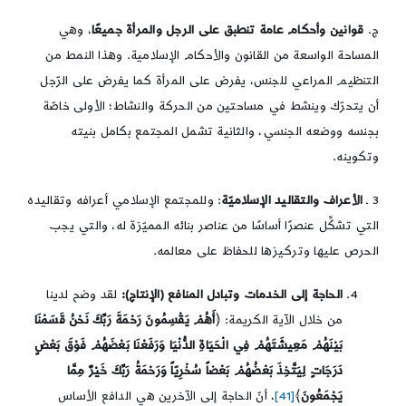
ج.
قوانين وأحكام عامة تنطبق على الرجل والمرأة جميعًا
، وهي
المساحة الواسعة من القانون والأحكام الإسلامية. وهذا النمط من
التنظيم المراعي للجنس، يفرض على المرأة كما يفرض على الرّجل
أن يتحرّك وينشط في مساحتين من الحركة والنشاط؛ الأولى خاصّة
بجنسه ووضعه الجنسي، والثانية تشمل المجتمع بكامل بنيته
وتكوينه.
3 ـ
الأعراف والتقاليد الإسلاميّة
: وللمجتمع الإسلامي أعرافه وتقاليده
التي تشكِّل عنصرًا أساسًا من عناصر بنائه المميّزة له، والتي يجب
الحرص عليها وتركيزها للحفاظ على معالمه.
الحاجة إلى الخدمات وتبادل المنافع (الإنتاج):
لقد وضح لدينا
من خلال الآية الكريمة: ﴿
أَهُمْ يَقْسِمُونَ رَحْمَةَ رَبِّكَ نَحْنُ قَسَمْنَا
بَيْنَهُمْ مَعِيشَتَهُمْ فِي الْحَيَاةِ الدُّنْيَا وَرَفَعْنَا بَعْضَهُمْ فَوْقَ بَعْضٍ
دَرَجَاتٍ لِيَتَّخِذَ بَعْضُهُمْ بَعْضاً سُخْرِيّاً وَرَحْمَةُ رَبِّكَ خَيْرٌ مِمَّا
يَجْمَعُونَ
﴾
[41]
، أنّ الحاجة إلى الآخرين هي الدافع الأساس