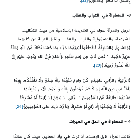
بِأَحْسَنِ مَا كَانُواْ يَعْمَلُونَ﴾
[22]
.
3- المساواة في الثواب والعقاب
الرجل والمرأة سواء في الشريعة الإسلامية من حيث التكاليف
الشرعية، والمسؤولية والثواب والعقاب وتقبل التوبة من كليهما.
﴿وَالسَّارِقُ وَالسَّارِقَةُ فَاقْطَعُواْ أَيْدِيَهُمَا جَزَاء بِمَا كَسَبَا نَكَالاً مِّنَ اللّهِ وَاللّهُ
عَزِيزٌ حَكِيمٌ * فَمَن تَابَ مِن بَعْدِ ظُلْمِهِ وَأَصْلَحَ فَإِنَّ اللّهَ يَتُوبُ عَلَيْهِ إِنَّ
اللّهَ غَفُورٌ رَّحِيمٌ﴾
[23]
.
﴿الزَّانِيَةُ وَالزَّانِي فَاجْلِدُوا كُلَّ وَاحِدٍ مِّنْهُمَا مِئَةَ جَلْدَةٍ وَلَا تَأْخُذْكُم بِهِمَا
رَأْفَةٌ فِي دِينِ اللَّهِ إِن كُنتُمْ تُؤْمِنُونَ بِاللَّهِ وَالْيَوْمِ الْآخِرِ وَلْيَشْهَدْ
عَذَابَهُمَا طَائِفَةٌ مِّنَ الْمُؤْمِنِينَ * الزَّانِي لَا يَنكِحُ إلَّا زَانِيَةً أَوْ مُشْرِكَةً
وَالزَّانِيَةُ لَا يَنكِحُهَا إِلَّا زَانٍ أَوْ مُشْرِكٌ وَحُرِّمَ ذَلِكَ عَلَى الْمُؤْمِنِينَ﴾
[24]
.
4 – المساواة في الحق في الميراث
كانت المرأة قبل الإسلام لا ترث هي ولا الصغير، حيث كان سائدًا