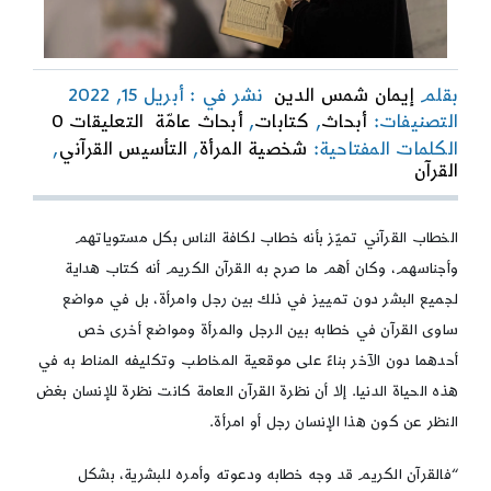
بقلم
إيمان شمس الدين
نشر في : أبريل 15, 2022
on
التصنيفات:
أبحاث
,
كتابات
,
أبحاث عامّة
التعليقات 0
شخصية
الكلمات المفتاحية:
شخصية المرأة
,
التأسيس القرآني
,
المرأة
القرآن
بين
التأسي
القرآني
الخطاب القرآني تميّز بأنه خطاب لكافة الناس بكل مستوياتهم
والواقع
وأجناسهم، وكان أهم ما صرح به القرآن الكريم أنه كتاب هداية
الإنسان
لجميع البشر دون تمييز في ذلك بين رجل وامرأة، بل في مواضع
ساوى القرآن في خطابه بين الرجل والمرأة ومواضع أخرى خص
أحدهما دون الآخر بناءً على موقعية المخاطب وتكليفه المناط به في
هذه الحياة الدنيا. إلا أن نظرة القرآن العامة كانت نظرة للإنسان بغض
النظر عن كون هذا الإنسان رجل أو امرأة.
“فالقرآن الكريم قد وجه خطابه ودعوته وأمره للبشرية، بشكل