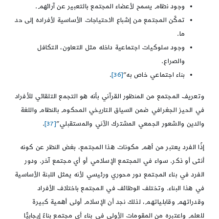
وجود نظام يسمح لأعضاء المجتمع بالتعبير عن آرائهم.
تمكّن المجتمع من إشباع الاحتياجات الأساسية لأفراده إلى حد
ما.
وجود سلوكيات اجتماعية داخله مثل التعاون، التكافل
والصراع.
بناء اجتماعي خاص به”
[36]
.
وتعريف المجتمع من المنظور القرآني بأنه هو التجمع التلقائي للأفراد
في الحيز الجغرافي ضمن السياق التاريخي المحكوم بالنظام واللغة
والدين والشعور الجمعي المشترك الآني والمستقبلي”
[37]
.
إذًا الفرد يعتبر من أهم مكونات هذا المجتمع، بغض النظر عن كونه
أنثى أو ذكر. سواء في المجتمع الإسلامي أو أي مجتمع آخر. ودور
الفرد في بناء المجتمع دور محوري ورئيسي لأنه يمثل اللبنة الأساسية
في هذا البناء. وتختلف الوظائف في المجتمع باختلاف الأفراد
وقدراتهم وقابلياتهم، لذلك نجد أن الإسلام أولى أهمية كبيرة
للعلم واعتبره من المقومات الأولى في بناء أي مجتمع بناءً إيجابيًّا