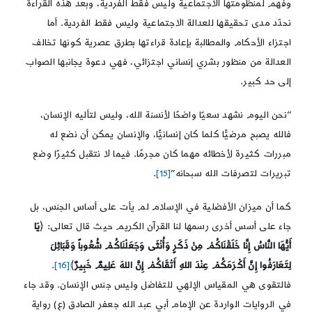
وفهم لمنظومتها الاجتماعية وليس فقط الفردية، وبعد هذه القراءة
نحدّد مدى تحقيقها للعدالة الاجتماعية وليس فقط الفردية. أما
اجتزاء الأحكام والمطالبة بإعادة قراءتها بطرق عصرية كونها تخالف
العدالة من منظور بشري إنساني اجتزائي، فهي دعوة يجانبها الصواب
إلى حد كبير.
“نحن اليوم نشهد سعيًا واضحًا لأنسنة الله، وليس لتأليه الإنسان،
فالله يصبح مرضيًّا كلما كان إنسانيًّا، والإنسان يمكن أن نضع له
مبررات كثيرة لأخطائه مهما كان مجرمًا. فيما لا نتقبل كثيرًا وضع
تبريرات لتصرفات الله سبحانه”
[15]
.
كما أن ميزان الأفضلية في الإسلام لم يأت على أساس الجنس، بل
جاء على أسس أخرى رسمها لنا القرآن الكريم حيث قال تعالى: ﴿
يَا
أَيُّهَا النَّاسُ إِنَّا خَلَقْنَاكُمْ مِنْ ذَكَرٍ وَأُنْثَى وَجَعَلْنَاكُمْ شُعُوباً وَقَبَائِلَ
لِتَعَارَفُوا إِنَّ أَكْرَمَكُمْ عِنْدَ اللهِ أَتْقَاكُمْ إِنَّ اللهَ عَلِيمٌ خَبِيرٌ
﴾
[16]
.
فالتقوى هي المقياس الإلهي للتفاضل وليس جنس الإنسان. وقد جاء
في الروايات الواردة عن الإمام أبي عبد الله جعفر الصادق (ع) رواية