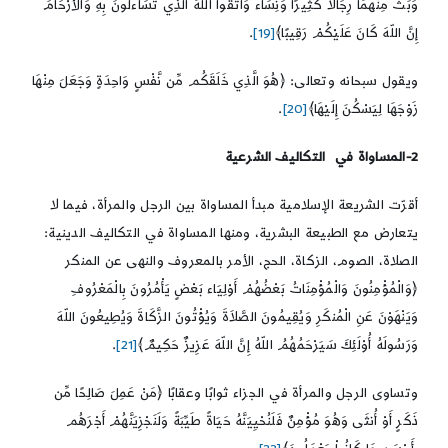
وَبَثَّ مِنْهُمَا رِجَالاً كَثِيرًا وَنِسَاء وَاتَّقُواْ اللّهَ الَّذِي تَسَاءلُونَ بِهِ وَالأَرْحَامَ
إِنَّ اللّهَ كَانَ عَلَيْكُمْ رَقِيبًا﴾
[19]
.
ويقول سبحانه وتعالى: ﴿هُوَ الَّذِي خَلَقَكُم مِّن نَّفْسٍ وَاحِدَةٍ وَجَعَلَ مِنْهَا
زَوْجَهَا لِيَسْكُنَ إِلَيْهَا﴾
[20]
.
2-المساواة في التكاليف الشرعية
أقرّت الشريعة الإسلامية مبدأ المساواة بين الرجل والمرأة، فيما لا
يتعارض مع الطبيعة البشرية، ومنها المساواة في التكاليف الدينية:
الصلاة، الصوم، الزكاة، الحج، الأمر بالمعروف والنهى عن المنكر
﴿وَالْمُؤْمِنُونَ وَالْمُؤْمِنَاتُ بَعْضُهُمْ أَوْلِيَاء بَعْضٍ يَأْمُرُونَ بِالْمَعْرُوفِ
وَيَنْهَوْنَ عَنِ الْمُنكَرِ وَيُقِيمُونَ الصَّلاَةَ وَيُؤْتُونَ الزَّكَاةَ وَيُطِيعُونَ اللّهَ
وَرَسُولَهُ أُوْلَئِكَ سَيَرْحَمُهُمُ اللّهُ إِنَّ اللّهَ عَزِيزٌ حَكِيمٌ﴾
[21]
.
وتساوى الرجل والمرأة في الجزاء ثوابًا وعقابًا ﴿مَنْ عَمِلَ صَالِحًا مِّن
ذَكَرٍ أَوْ أُنثَى وَهُوَ مُؤْمِنٌ فَلَنُحْيِيَنَّهُ حَيَاةً طَيِّبَةً وَلَنَجْزِيَنَّهُمْ أَجْرَهُم