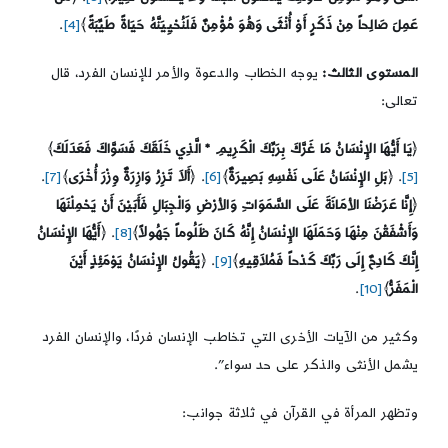
عَمِلَ صَالِحاً مِنْ ذَكَرٍ أَوْ أُنْثَى وَهُوَ مُؤْمِنٌ فَلَنُحْيِيَنَّهُ حَيَاةً طَيِّبَةً
﴾
[4]
.
المستوى الثالث:
يوجه الخطاب والدعوة والأمر للإنسان الفرد، قال
تعالى:
﴿
يَا أَيُّهَا الإِنْسَانُ مَا غَرَّكَ بِرَبِّكَ الْكَرِيمِ * الَّذِي خَلَقَكَ فَسَوَّاكَ فَعَدَلَكَ
﴾
[5]
. ﴿
بَلِ الإِنْسَانُ عَلَى نَفْسِهِ بَصِيرَةٌ
﴾
[6]
. ﴿
أَلاَ تَزِرُ وَازِرَةٌ وِزْرَ أُخْرَى
﴾
[7]
.
﴿
إِنَّا عَرَضْنَا الأمَانَةَ عَلَى السَّمَوَاتِ وَالأرْضِ وَالْجِبَالِ فَأَبَيْنَ أَنْ يَحْمِلْنَهَا
وَأَشْفَقْنَ مِنْهَا وَحَمَلَهَا الإِنْسَانُ إِنَّهُ كَانَ ظَلُوماً جَهُولاً
﴾
[8]
. ﴿
أَيُّهَا الإِنْسَانُ
إِنَّكَ كَادِحٌ إِلَى رَبِّكَ كَدْحاً فَمُلاَقِيهِ
﴾
[9]
. ﴿
يَقُولُ الإِنْسَانُ يَوْمَئِذٍ أَيْنَ
الْمَفَرُّ
﴾
[10]
.
وكثير من الآيات الأخرى التي تخاطب الإنسان فردًا، والإنسان الفرد
يشمل الأنثى والذكر على حد سواء”.
وتظهر المرأة في القرآن في ثلاثة جوانب: