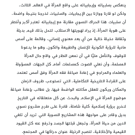
ينعكس بسلبياته وإيجابياته على واقع المرأة في العالم الثالث،
ولكن لو قارنا ووازنا بين الإيجابيات والسلبيات لخرجنا بنتيجة واضحة،
أن سلبيات هذا الحراك النسوي مقارنة مع إيجابياته تعتبر أكبر وأخطر
على هوية المرأة، إذ يراد لهويتها الاستلاب لتحل بذلك قيم بديلة
وثقافة دخيلة خالية من أي بعد معنوي إنساني، وقائمة على أسس
مادية للرؤية الكونية للإنسان والطبيعة والكون. وهو ما يدعونا
للوقوف والتأمل مليًّا في أن نمعن النظر في واقع حال المرأة
المسلمة، وأن نعلي الصوت كمسلمات أمام كل الجهات المسؤولة
والعلماء والمراجع في إعادة صياغة فقه المرأة وفق أسس تعتمد
على القراءة التاريخية التكاملية، التي تستوعب ظروف الزمان
والمكان ويكون للعقل مكانته الواضحة فيها، بل نطالب بإعادة صياغة
موضوع المرأة في الإسلام والبحث عن كل متعلقاته في التاريخ
لنخرج برؤية إسلامية كلية شاملة، قادرة على طرح مشروع نسوي
بديل وقادر على مواجهة هذه المشاريع النسوية التي تريد أن تلغي
الدين من حياة المرأة، وتجعل قبلتها الجسد وترفع عنه كل القيود
القيمية والأخلاقية، لتصبح الرذيلة عنوان حراكها في المجتمع،