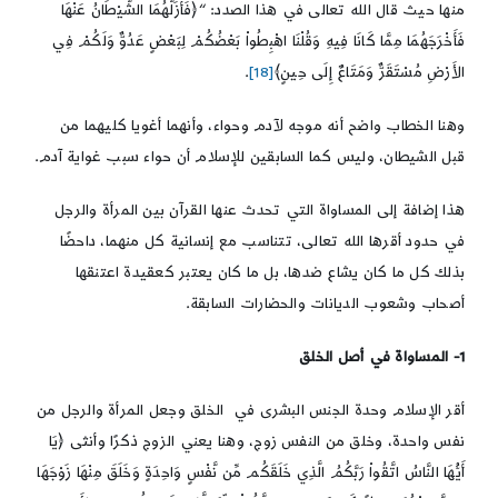
منها حيث قال الله تعالى في هذا الصدد: “﴿فَأَزَلَّهُمَا الشَّيْطَانُ عَنْهَا
فَأَخْرَجَهُمَا مِمَّا كَانَا فِيهِ وَقُلْنَا اهْبِطُواْ بَعْضُكُمْ لِبَعْضٍ عَدُوٌّ وَلَكُمْ فِي
الأَرْضِ مُسْتَقَرٌّ وَمَتَاعٌ إِلَى حِينٍ﴾
[18]
.
وهنا الخطاب واضح أنه موجه لآدم وحواء، وأنهما أغويا كليهما من
قبل الشيطان، وليس كما السابقين للإسلام أن حواء سبب غواية آدم.
هذا إضافة إلى المساواة التي تحدث عنها القرآن بين المرأة والرجل
في حدود أقرها الله تعالى، تتناسب مع إنسانية كل منهما، داحضًا
بذلك كل ما كان يشاع ضدها، بل ما كان يعتبر كعقيدة اعتنقها
أصحاب وشعوب الديانات والحضارات السابقة.
1- المساواة في أصل الخلق
أقر الإسلام وحدة الجنس البشرى في الخلق وجعل المرأة والرجل من
نفس واحدة، وخلق من النفس زوج، وهنا يعني الزوج ذكرًا وأنثى ﴿يَا
أَيُّهَا النَّاسُ اتَّقُواْ رَبَّكُمُ الَّذِي خَلَقَكُم مِّن نَّفْسٍ وَاحِدَةٍ وَخَلَقَ مِنْهَا زَوْجَهَا