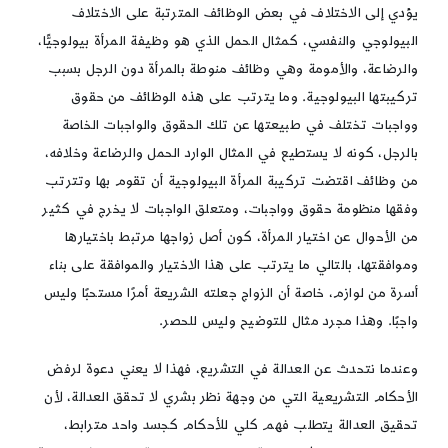
يؤدي إلى الاختلاف في بعض الوظائف المترتبة على الاختلاف
البيولوجي والنفسي، كمثال الحمل الذي هو وظيفة المرأة بيولوجيًّا،
والرضاعة، والأمومة وهي وظائف منوطة بالمرأة دون الرجل بسبب
تركيبتها البيولوجية. وما يترتب على هذه الوظائف من حقوق
وواجبات تختلف في طبيعتها عن تلك الحقوق والواجبات الخاصة
بالرجل، كونه لا يستطيع في المثال الوارد الحمل والرضاعة وخلافه،
من وظائف اقتضت تركيبة المرأة البيولوجية أن تقوم بها وتترتب
وفقها منظومة حقوق وواجبات، ومتعلق الواجبات لا يخرج في كثير
من الأحوال عن اختيار المرأة، كون أصل زواجها مرتبط باختيارها
وموافقتها، بالتالي ما يترتب على هذا الاختيار والموافقة على بناء
أسرة من لوازم، خاصة أن الزواج جعلته الشريعة أمرًا مستحبًا وليس
واجبًا. وهذا مجرد مثال للتوضيح وليس للحصر.
وعندما نتحدث عن العدالة في التشريع، فهذا لا يعني دعوة لرفض
الأحكام التشريعية التي من وجهة نظر بشري لا تحقق العدالة، لأن
تحقيق العدالة يتطلب فهم كلي للأحكام كجسد واحد مترابط،