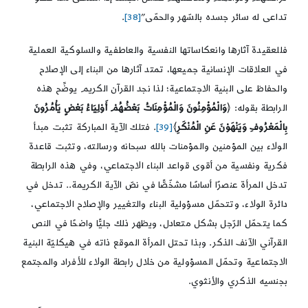
تداعى له سائر جسده بالسّهر والحمّى”
[38]
.
فللعقيدة آثارها وانعكاساتها النفسية والعاطفية والسلوكية العملية
في العلاقات الإنسانية جميعها، تمتد آثارها من البناء إلى الإصلاح
والحفاظ على البنية الاجتماعية؛ لذا نجد القرآن الكريم يوضِّح هذه
الرابطة بقوله: ﴿
وَالْمُؤْمِنُونَ وَالْمُؤْمِنَاتُ بَعْضُهُمْ أَوْلِيَاءُ بَعْضٍ يَأْمُرُونَ
بِالْمَعْرُوفِ وَيَنْهَوْنَ عَنِ الْمُنْكَرِ
﴾
[39]
. فتلك الآية المباركة تثبت مبدأ
الولاء بين المؤمنين والمؤمنات بالله سبحانه ورسالته، وتثبت قاعدة
فكرية ونفسية من أقوى قواعد البناء الاجتماعي، وفي هذه الرابطة
تدخل المرأة عنصرًا أساسًا مشخّصًّا في نصّ الآية الكريمة.. تدخل في
دائرة الولاء، وتتحمّل مسؤولية البناء والتغيير والإصلاح الاجتماعي،
كما يتحمّل الرّجل بشكل متعادل، ويظهر ذلك جليًّا واضحًا في النص
القرآني الآنف الذكر. وبذا تحتل المرأة الموقع ذاته في هيكليّة البنية
الاجتماعية وتحمّل المسؤولية من خلال رابطة الولاء للأفراد والمجتمع
بجنسيه الذكري والأنثوي.