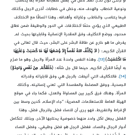
أو لأنثى دون ذكر، نعم خصَّ في بعض خطاباته المرأة بما يتناسب
ونوعية الخطاب والهدف منه، وخصّ في خطابات أخرى الرجل وكذلك
فيما يتناسب والخاطب وغاياته وأهدافه، وهذا اتساقًا مع الاختلاف
الطبيعي الذي يؤدي حتمًا لاختلافات في الدور والوظيفة ضمن نطاق
محدود، ووضع التكليف وفق المقدرة الإنسانية وقابليتها بحيث لم
يفرض ما هو خارج عن طاقة البشر على البشر، حيث قال تعالى في
القرآن الكريم: ﴿
لاَ يُكَلِّفُ اللهُ نَفْساً إِلاَ وُسْعَهَا لَهَا مَا كَسَبَتْ وَعَلَيْهَا
مَا اكْتَسَبَتْ
﴾
[13]
. وهذه النفس واحدة عند المرأة والرجل وهو ما صرّح
به أيضًا القرآن الكريم حينما قال جل شأنه: ﴿
خَلَقَكُمْ مِنْ نَفْسٍ وَاحِدَةٍ
﴾
[14]
. فالتكاليف التي أنيطت بالرجل هي وفق قابلياته وقدراته
الجسدية، ووفق المصلحة والمفسدة التي تعني إنسانيته، وكذلك
المرأة. وهناك فرق كبير بين المساواة والعدل، فكما جاء في موقع
الهيئة العامة للاستعلامات المصرية: “جاء الإسلام كدين وسط بين
الإفراط والتفريط، فهو يرى أن للنساء فضل وللرجال فضل، وهذا
الفضل يجعل لكل واحد منهما خصوصية يحتاجها الآخر، وبذلك تتكامل
أدوار الرجال والنساء. ففضل الرجل هو فضل وظيفي، وفضل النساء