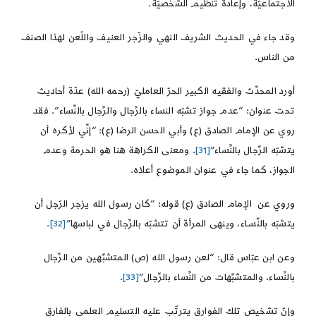
الاجتماعيّة، وإعادة تنظيم الشخصيّة.
وقد جاء في الحديث الشريف النهي والزّجر العنيف واللّعن لهذا الصنف
من الناس.
أورد المحدِّث والفقيه الكبير الحرّ العامليّ (رحمه الله) عدّة أحاديث
تحت عنوان: “عدم جواز تشبّه النساء بالرِّجال والرِّجال بالنِّساء”. فقد
روي عن الإمام الصادق (ع) وأبي الحسن الرضا (ع): “إنِّي لأكره أن
يتشبّه الرِّجال بالنِّساء”
[31]
. ومعنى الكراهة هنا هو الحرمة وعدم
الجواز، كما جاء في عنوان الموضوع أعلاه.
وروي عن الإمام الصادق (ع) قوله: “كان رسول الله يزجر الرّجل أن
يتشبّه بالنِّسـاء، وينهى المرأة أن تتشبّه بالرِّجال في لباسها”
[32]
.
وعن ابن عبّاس قال: “لعن رسول الله (ص) المتشبِّهين من الرِّجال
بالنِّساء، والمتشبِّهات من النِّساء بالرِّجال”
[33]
.
وإنّ تشخيص تلك الفوارق يترتّب عليه التسليم العلمي بالفارق