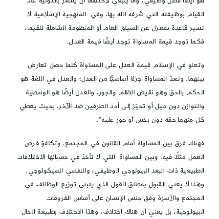
هو أيضًا فضل وظيفي، وما ينبغي لأحدهما أن يشعر بالدونية عند
القيام بوظيفته التي شرفه الله بها، وفي المنهجية الإسلامية لا
تسير قاعدة بمعزل عن السياق العام أو المنظومة الشاملة للقيم،
فكما توجد قيمة المساواة توجد أيضًا قيمة العدل.
وتعلو في الإسلام قيمة العدل على المساواة كلما حصل تعارض
بينهما. وتعدّ المساواة جزءًا أساسيًّا من العدل؛ والعدل في اللغة هو
الحكم بالحق وهو نقيض الظلم والجور، والعدل أيضًا هو الوسطية
والتوازن دون ميل أو تحيّز إلى أحد الطرفين ضد الآخر، بحيث يعطي
كل منهما حقه دون بخس أو جور عليه”.
فهناك فرق بين المساواة أمام القانون في المجتمع، وتكافؤ فرص
العمل مثلًا فيه، وبين المساواة التي لا تأخذ في حسبانها الاختلافات
الطبيعية ذات البعد البيولوجي الوظيفي، والنفسي السيكولوجي.
وهذا لا يعني القبول بمطلق القول الذي يتبنى توزيع الوظائف في
المجتمع والأسرة وفق جنس الإنسان على أساس الفروقات
البيولوجية، بل يعني أن هناك اختلاف، وهذا الاختلاف بطبيعة الحال