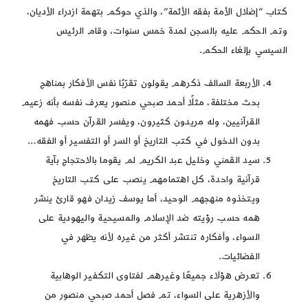
كتاب “إضلال الأمة بفقه الأئمة”، والذي حوكم بتهمة ازدراء الأديان،
وتم الحكم عليه بالسجن لمدة خمس سنوات، وقام الرئيس
السيسي بإلغاء الحكم.
الأربعة السالف ذكرهم يقولون تقرّبًا نفس الأفكار بمناهج
بحث مختلفة، مثلًا أحمد صبحي منصور يعرف نفسه بأنه زعيم
القرآنيين، وله مريدون كثيرون، ويفسر القرآن حسب فهمه
بدون الدخول في كتب التاريخ أو السر أو التفسير أو الفقه…
سيد القمني وخليل عبد الكريم لم يقوما بالاحتجاج بآية
قرآنية واحدة، كل اهتمامهم ينصب على كتب التاريخ
ويتخذوه منهجهم الوحيد، أما يوسف زيدان فهو قارئ ينشر
همه حسب رؤيته ضد الإسلام والمسيحية واليهودية على
السواء، وأفكاره تنتشر أكثر من غيره لأنه يظهر في
الفضائيات.
تعرض هؤلاء جميعًا وغيرهم لفتاوى التكفير الوهابية
والأزهرية على السواء، تم فصل أحمد صبحي منصور من