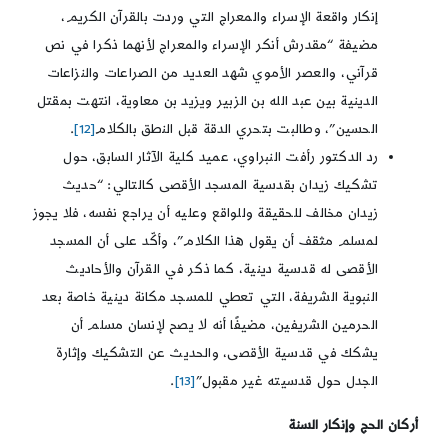
إنكار واقعة الإسراء والمعراج التي وردت بالقرآن الكريم،
مضيفة “مقدرش أنكر الإسراء والمعراج لأنهما ذكرا في نص
قرآني، والعصر الأموي شهد العديد من الصراعات والنزاعات
الدينية بين عبد الله بن الزبير ويزيد بن معاوية، انتهت بمقتل
الحسين”، وطالبت بتحري الدقة قبل النطق بالكلام
[12]
.
رد الدكتور رأفت النبراوي، عميد كلية الآثار السابق، حول
تشكيك زيدان بقدسية المسجد الأقصى كالتالي: “حديث
زيدان مخالف للحقيقة وللواقع وعليه أن يراجع نفسه، فلا يجوز
لمسلم مثقف أن يقول هذا الكلام”، وأكّد على أن المسجد
الأقصى له قدسية دينية، كما ذكر في القرآن والأحاديث
النبوية الشريفة، التي تعطي للمسجد مكانة دينية خاصة بعد
الحرمين الشريفين، مضيفًا أنه لا يصح لإنسان مسلم أن
يشكك في قدسية الأقصى، والحديث عن التشكيك وإثارة
الجدل حول قدسيته غير مقبول”
[13]
.
أركان الحج وإنكار السنة