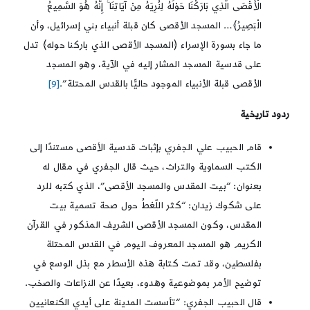
الْأَقْصَى الَّذِي بَارَكْنَا حَوْلَهُ لِنُرِيَهُ مِنْ آيَاتِنَا ۚ إِنَّهُ هُوَ السَّمِيعُ
الْبَصِيرُ﴾… المسجد الأقصى كان قبلة أنبياء بني إسرائيل، وأن
ما جاء بسورة الإسراء ﴿المسجد الأقصى الذي باركنا حوله﴾ تدل
على قدسية المسجد المشار إليه في الآية، وهو المسجد
الأقصى قبلة الأنبياء الموجود حاليًّا بالقدس المحتلة”.
[9]
ردود تاريخية
قام الحبيب علي الجفري بإثبات قدسية الأقصى مستندًا إلى
الكتب السماوية والتراث، حيث قال الجفري في مقال له
بعنوان: “بيت المقدس والمسجد الأقصى”، الذي كتبه للرد
على شكوك زيدان: “كثر اللّغطُ حول صحة تسمية بيت
المقدس، وكون المسجد الأقصى الشريف المذكور في القرآن
الكريم هو المسجد المعروف اليوم في القدس المحتلة
بفلسطين، وقد تمت كتابة هذه الأسطر مع بذل الوسع في
توضيح الأمر بموضوعية وهدوء، بعيدًا عن النزاعات والصخب.
قال الحبيب الجفري: “تأسست المدينة على أيدي الكنعانيين