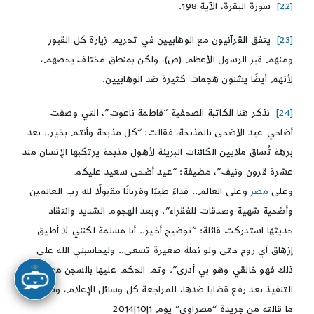
[22]
سورة البقرة، الآية 198.
[23]
يتفق القرآنيون مع الوهابيين في تحريم زيارة كل القبور
ومنهم قبر الرسول الأعظم (ص)، ولكن بمنطق مختلف يخصهم،
لأنهم أيضًا يشنون هجمات كثيرة ضد الوهابيين.
[24]
نذكر هنا الكاتبة الصحفية “فاطمة ناعوت”، التي وصفت
أضاحي عيد الأضحى بالمذبحة، فقالت: “كل مذبحة وأنتم بخير.. بعد
برهة تُساق ملايين الكائنات البريئة لأهول مذبحة يرتكبها الإنسان منذ
عشرة قرون ونيف”، مضيفة: “عيد أضحى سعيد عليكم
وعلى
مصر
وعلى العالم.. فداءً طيبًا وقربانًا مقبولًا لله رب العالمين
وأضحية شهية وصدقات للفقراء”. وبعد الهجوم الشديد وانتقاد
حديثها استدركت قائلة: “توضيح أخير.. أنا مسلمة لكنني لا أطيق
إزهاق أي روح حتى ولو نملة صغيرة تسعى.. وليحاسبني الله على
ذلك فهو خالقي وهو بي أدرى”. وتم الحكم عليها بالسجن مع وقف
التنفيذ بعد رفع قضايا ضدها، للمراجعة كل وسائل الإعلام، وقد أخذنا
ما قالته من جريدة “مصراوي” يوم 1|10|2014