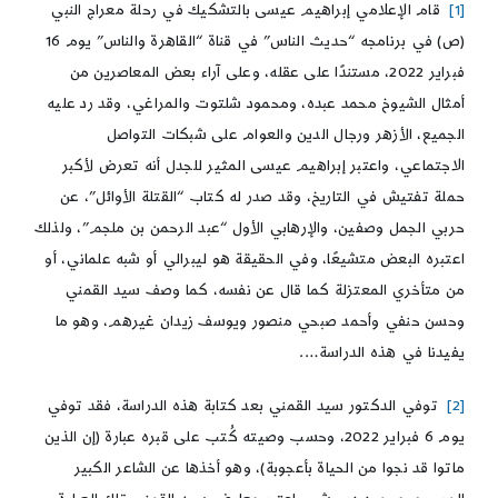
[1]
قام الإعلامي إبراهيم عيسى بالتشكيك في رحلة معراج النبي
(ص) في برنامجه “حديث الناس” في قناة “القاهرة والناس” يوم 16
فبراير 2022، مستندًا على عقله، وعلى آراء بعض المعاصرين من
أمثال الشيوخ محمد عبده، ومحمود شلتوت والمراغي، وقد رد عليه
الجميع، الأزهر ورجال الدين والعوام على شبكات التواصل
الاجتماعي، واعتبر إبراهيم عيسى المثير للجدل أنه تعرض لأكبر
حملة تفتيش في التاريخ، وقد صدر له كتاب “القتلة الأوائل”، عن
حربي الجمل وصفين، والإرهابي الأول “عبد الرحمن بن ملجم”، ولذلك
اعتبره البعض متشيعًا، وفي الحقيقة هو ليبرالي أو شبه علماني، أو
من متأخري المعتزلة كما قال عن نفسه، كما وصف سيد القمني
وحسن حنفي وأحمد صبحي منصور ويوسف زيدان غيرهم، وهو ما
يفيدنا في هذه الدراسة….
[2]
توفي الدكتور سيد القمني بعد كتابة هذه الدراسة، فقد توفي
يوم 6 فبراير 2022، وحسب وصيته كُتب على قبره عبارة (إن الذين
ماتوا قد نجوا من الحياة بأعجوبة)، وهو أخذها عن الشاعر الكبير