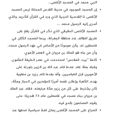
النبي محمد في المسجد الأقصى..
إن المسجد الموجود في مدينة القدس المحتلة ليس المسجد
الأقصى ذا القدسية الدينية الذي ورد في القرآن الكريم والذي
أسرى إليه الرسول محمد …
المسجد الأقصى الحقيقي الذي ذكر في القرآن يقع على
طريق الطائف عند منطقة الجعرانة، بينما المسجد الكائن في
فلسطين لم يكن موجودًا من الأساس في عهد الرسول محمد،
وأن من بناه هو الملك بن مروان في العصر الأموي.
كلمة “بيت المقدس” استخدمت في عصر الخليفة المأمون،
وقبله بمئة عام عندما قام عبد الله بن الزبير بثورته على
الأمويين قبل العباسيين، وأنه بعدما قام يزيد بن معاوية
بهدم الكعبة وإعلان نفسه أميرًا للمؤمنين في الحجاز ومكة،
كان يشترط على كل من يزور مكة مبايعته، فقام عبد الملك
بن مروان ببناء مسجد في فلسطين عام 73 هجرية؛ حتى
يقوم المسلمون بالحج فيه.
الصراع على المسجد الأقصى يمثل لعبة سياسية صنعها عبد