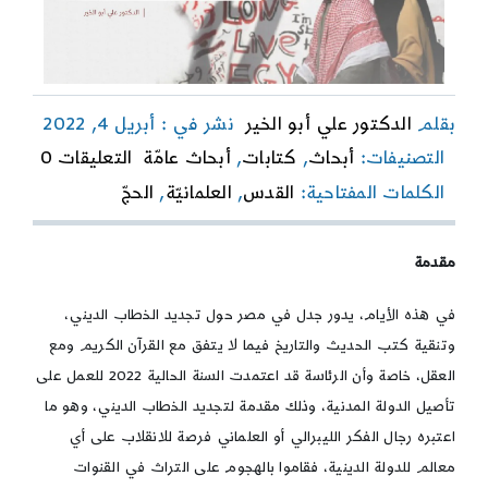
بقلم
الدكتور علي أبو الخير
نشر في : أبريل 4, 2022
on
التصنيفات:
أبحاث
,
كتابات
,
أبحاث عامّة
التعليقات 0
جدل
الكلمات المفتاحية:
القدس
,
العلمانيّة
,
الحجّ
الديني
والعلم
والقرآ
مقدمة
بمصر
حول
القد
في هذه الأيام، يدور جدل في مصر حول تجديد الخطاب الديني،
والحج
وتنقية كتب الحديث والتاريخ فيما لا يتفق مع القرآن الكريم ومع
نموذجً
آراء
العقل، خاصة وأن الرئاسة قد اعتمدت السنة الحالية 2022 للعمل على
علماني
تأصيل الدولة المدنية، وذلك مقدمة لتجديد الخطاب الديني، وهو ما
وردود
اعتبره رجال الفكر الليبرالي أو العلماني فرصة للانقلاب على أي
دينية
معالم للدولة الدينية، فقاموا بالهجوم على التراث في القنوات