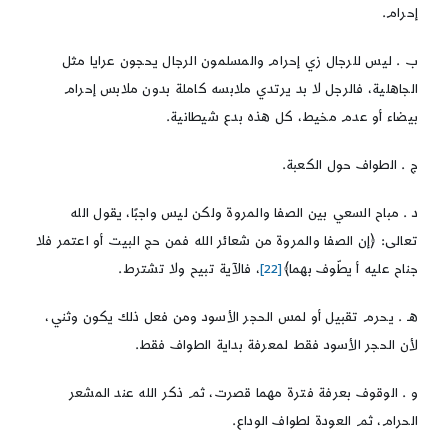
إحرام.
ب . ليس للرجال زي إحرام والمسلمون الرجال يحجون عرايا مثل
الجاهلية، فالرجل لا بد يرتدي ملابسه كاملة بدون ملابس إحرام
بيضاء أو عدم مخيط، كل هذه بدع شيطانية.
ج . الطواف حول الكعبة.
د . مباح السعي بين الصفا والمروة ولكن ليس واجبًا، يقول الله
تعالى: ﴿إن الصفا والمروة من شعائر الله فمن حج البيت أو اعتمر فلا
جناح عليه أ يطّوف بهما﴾
[22]
، فالآية تبيح ولا تشترط.
هـ . يحرم تقبيل أو لمس الحجر الأسود ومن فعل ذلك يكون وثني،
لأن الحجر الأسود فقط لمعرفة بداية الطواف فقط.
و . الوقوف بعرفة فترة مهما قصرت، ثم ذكر الله عند المشعر
الحرام، ثم العودة لطواف الوداع.