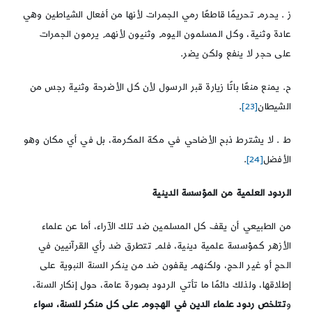
ز . يحرم تحريمًا قاطعًا رمي الجمرات لأنها من أفعال الشياطين وهي
عادة وثنية، وكل المسلمون اليوم وثنيون لأنهم يرمون الجمرات
على حجر لا ينفع ولكن يضر.
ح. يمنع منعًا باتًا زيارة قبر الرسول لأن كل الأضرحة وثنية رجس من
الشيطان
[23]
.
ط . لا يشترط ذبح الأضاحي في مكة المكرمة، بل في أي مكان وهو
الأفضل
[24]
.
الردود
العلمية من المؤسسة الدينية
من الطبيعي أن يقف كل المسلمين ضد تلك الآراء، أما عن علماء
الأزهر كمؤسسة علمية دينية، فلم تتطرق ضد رأي القرآنيين في
الحج أو غير الحج، ولكنهم يقفون ضد من ينكر السنة النبوية على
إطلاقها، ولذلك دائمًا ما تأتي الردود بصورة عامة، حول إنكار السنة،
و
تتلخص ردود علماء الدين في الهجوم على كل منكر للسنة، سواء