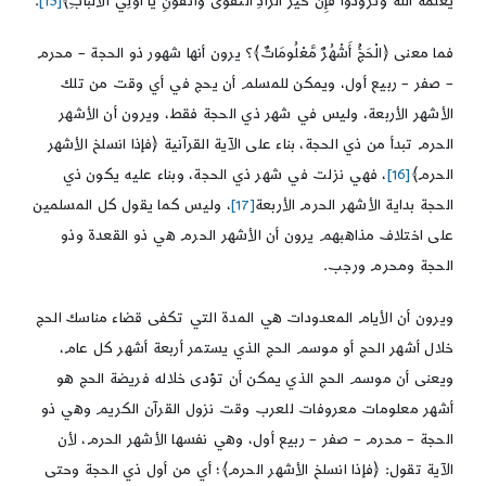
يَعْلَمْهُ اللّهُ وَتَزَوَّدُواْ فَإِنَّ خَيْرَ الزَّادِ التَّقْوَى وَاتَّقُونِ يَا أُوْلِي الأَلْبَابِ﴾
[15]
.
فما معنى ﴿الْحَجُّ أَشْهُرٌ مَّعْلُومَاتٌ﴾؟ يرون أنها شهور ذو الحجة – محرم
– صفر – ربيع أول، ويمكن للمسلم أن يحج في أي وقت من تلك
الأشهر الأربعة، وليس في شهر ذي الحجة فقط، ويرون أن الأشهر
الحرم تبدأ من ذي الحجة، بناء على الآية القرآنية ﴿فإذا انسلخ الأشهر
الحرم﴾
[16]
، فهي نزلت في شهر ذي الحجة، وبناء عليه يكون ذي
الحجة بداية الأشهر الحرم الأربعة
[17]
، وليس كما يقول كل المسلمين
على اختلاف مذاهبهم يرون أن الأشهر الحرم هي ذو القعدة وذو
الحجة ومحرم ورجب.
ويرون أن الأيام المعدودات هي المدة التي تكفى قضاء مناسك الحج
خلال أشهر الحج أو موسم الحج الذي يستمر أربعة أشهر كل عام،
ويعنى أن موسم الحج الذي يمكن أن تؤدى خلاله فريضة الحج هو
أشهر معلومات معروفات للعرب وقت نزول القرآن الكريم وهي ذو
الحجة – محرم – صفر – ربيع أول، وهي نفسها الأشهر الحرم، لأن
الآية تقول: ﴿فإذا انسلخ الأشهر الحرم﴾؛ أي من أول ذي الحجة وحتى