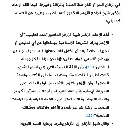
في أركان الحج أو ناكر سنة الصلاة والزكاة وغيرها، فيما قاله الإمام
الأكبر شيخ الجامع الأزهر الدكتور أحمد الطيب وغيره من العلماء،
كما يلي:
أ
كد الإمام الأكبر شيخ الأزهر الدكتور أحمد الطيب، “أن
الأزهر يدرك الشريعة الإسلامية ويحفظها من أي تدليس أو
تحريف، خاصة بعد أن تكفل الله بحفظها فلم تحرف أو تبدل،
ويتضح ذلك في قوله تعالى: ﴿إنا نحن نزلنا الذكر وإنا له
لحافظون﴾
[25]
، وأن اللغة العربية، التي هي لسان الشرع،
كانت أطول اللغات عمرًا، وستبقى ما بقى الكتاب والسنة
المطهرة، وأن الأزهر يلتزم دائمًا بحمل لواء الحفاظ على
الشريعة الإسلامية واللغة العربية، والاعتناء بالقرآن الكريم
والسنة النبوية، وذلك متمثل في مناهجه الدراسية والدراسات
العربية… وهذا هو سر شموخ الأزهر وارتقائه ومكانته
العالمية”
[26]
.
وقال شيخ الأزهر: إن الأزهر يشرف برعاية السنة النبوية،