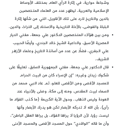
وشجاعة حوارية، في إثارة الرأي العام بمختلف الأوساط
الإسلامية والعربية، ليظهر عدد من العلماء المتخصصين
بالدين والتاريخ للرد على تلك الأقاويل، التي من شأنها إثارة
البلبلة والفوضى، بالأدلة التاريخية والاستناد إلى التراث والدين.
ومن بين هؤلاء المتخصصين الدكتور علي جمعة، مفتي الديار
المصرية الأسبق، والداعية الشيخ خالد الجندي، وأيضًا الحبيب
علي الجفري، فضلًا عن عدد من أساتذة التاريخ وعلماء الأزهر
الشريف.
قال الدكتور علي جمعة، مفتي الجمهورية السابق، تعليقًا على
شكوك زيدان وغيره: “إن الإسراء كان من البيت الحرام
للمسجد الأقصى ومن الأقصى للعلو، ثم عاد النبي محمد من
السماء لبيت المقدس، ومنه إلى مكة، وصلى بالأنبياء عند
العودة وليس الذهاب. وحول الآية الكريمة ﴿ما كذب الفؤاد ما
رأى﴾، بأن الله لا تدركه الأبصار لكن هو يدرك الأبصار وأنها
ليست رؤيا، لأن الرؤيا لا يراها الفؤاد، بل يراها العقل الباطن”،
وأن ما قاله “الواقدي” حول المسجد الأقصى والمسجد الأدنى