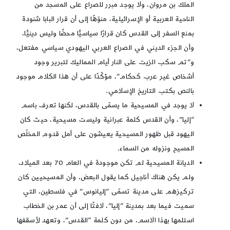
الملك بن مروان، ولا يوجد مبرر للصراع على المسجد من
الناحية العربية أو الإسرائيلية، منوّهًا إلى أن قرار البابا شنودة
بمنع السفر إلى القدس كان قرارًا سياسيًّا محضًا وليس دينيًّا،
وأن الجزء الديني في الصراع العربي اليهودي سياسي مفتعل،
و”تم سكب الزيت على النار أيام المماليك لتبرير وجود
أشخاص غير عرب كحكام”، مؤكّدًا على أن هذا الكلام موجود
بالنص بكتب التاريخ الإسلامي.
لا يوجد في المسيحية ما يسمّى بالقدس، لكنها تعرف باسم
“إليا”، وأن القدس كلمة عبرانية وليست مسيحية، حيث كان
اليهود قبل ظهور المسيحية يعيشون على أمل قدوم المخلّص
المسيح ونزوله من السماء.
الديانة المسيحية لم تكن موجودة في العام 70 بعد الميلاد،
ولم يكن هناك أناجيل كما يقول البعض، وأن المسيحيين كان
تركيزهم على مدينة تسمّى “إليانوس” في فلسطين، التي
سميت فيما بعد بمدينة “إليا”، لافتًا إلى أن عمر بن الخطاب
استلمها بهذا الاسم، من دون كلمة “القدس”، وتعهد لأسقفها