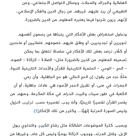
الفضائية والجرائد والمجلات ووسائل التواصل الاجتماعي، ومن
الطبيعي أن يرد عليهم غيرهم من رجال الدين والفكر الإسلامي،
لأنهم يرون شردوا فيما يعتبره المعلوم من الدين بالضرورة.
ونحاول استعراض بعض الأفكار التي يتبناها من يسمون أنفسهم
تنويرين أو تجديديين، أو يطلق عليهم خصومهم علمانيين أو ملحدين
أو كفّار، نرصد بعض تلك الأفكار في سلسلة تتعلق بما يمكن
تسميته المعلوم من الدين بالضرورة مثل:- الصلاة – الزكاة – الصوم
– الحج – الوحي – الحتمية التاريخية للقرآن والأحداث التاريخية للنبوة،
مثلًا نجد من يقول: إن الحج الحالي هو حج الجاهلية، وأن رمي
الجمرات في منى، أو تقبيل الحجر الأسود هي عادات جاهلية، أو أن
الكعبة في طور سيناء، والبيت الحرام في مكة المكرمة، ومنهم من
يفسر القرآن تفسيرًا تاريخيًّا، وأنه يجب تفسيره حسب ترتيب النزول
وليس السورة المرتبة إلهيًّا… وكثير من تلك الأفكار
[1]
.
وبسبب كثرة الموضوعات الشائكة مثل رضاع الكبير، والتداوي ببول
الإبل، وقتل المرتد، ووجوب الزكاة يوميًّا وليس كل عام، وغيرها من