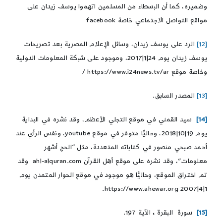
وضميره، كما أن البسطاء من المسلمين اتهموا يوسف زيدان على
مواقع التواصل الاجتماعي خاصة facebook
[12]
الرد على يوسف زيدان، وسائل الإعلام المصرية بعد تصريحات
يوسف زيدان يوم 24|1|2017، وموجود على شبكة المعلومات الدولية
وخاصة موقع https://www.i24news.tv/ar /
[13]
المصدر السابق.
[14]
سيد القمني في موقع التجلي الأعظم، وقد نشره في البداية
يوم 19|10|2018، وحاليًّا متوفر في موقع youtube، ونفس الرأي عند
أحمد صبحي منصور في كتاباته المتعددة، مثل “الحج أشهر
معلومات”، وقد نشره على موقع أهل القرآن ahl-alquran.com وقد
تم اختراق الموقع، وحاليًّا هو موجود في موقع الحوار المتمدن يوم
1|4|2007 https://www.ahewar.org.
[15]
سورة البقرة
،
الآية 197.