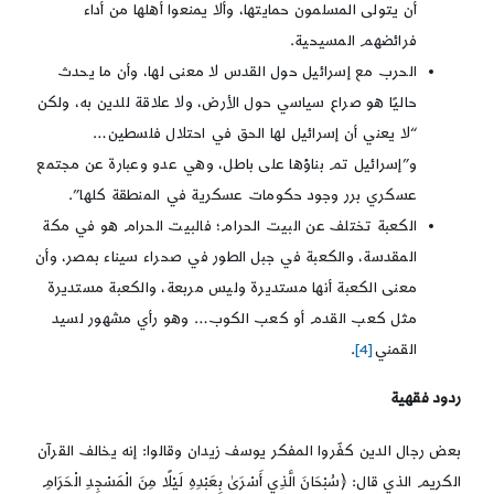
أن يتولى المسلمون حمايتها، وألا يمنعوا أهلها من أداء
فرائضهم المسيحية.
الحرب مع إسرائيل حول القدس لا معنى لها، وأن ما يحدث
حاليًا هو صراع سياسي حول الأرض، ولا علاقة للدين به، ولكن
“لا يعني أن إسرائيل لها الحق في احتلال فلسطين…
و”إسرائيل تم بناؤها على باطل، وهي عدو وعبارة عن مجتمع
عسكري برر وجود حكومات عسكرية في المنطقة كلها”.
الكعبة تختلف عن البيت الحرام؛ فالبيت الحرام هو في مكة
المقدسة، والكعبة في جبل الطور في صحراء سيناء بمصر، وأن
معنى الكعبة أنها مستديرة وليس مربعة، والكعبة مستديرة
مثل كعب القدم أو كعب الكوب… وهو رأي مشهور لسيد
القمني
[4]
.
ردود فقهية
بعض رجال الدين كفّروا المفكر يوسف زيدان وقالوا: إنه يخالف القرآن
الكريم الذي قال: ﴿سُبْحَانَ الَّذِي أَسْرَىٰ بِعَبْدِهِ لَيْلًا مِنَ الْمَسْجِدِ الْحَرَامِ