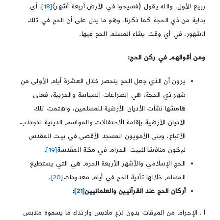
ربيع الأول، والله يقول ﴿فسيحوا في الأرض أربعة أشهر﴾
[18]
، أي
بداية من ذي الحجة كما ذكرنا، وهو ما يدل على أن الحج في تلك
الشهور، في أي وقت يشاء المسلم الحج فيها.
ومن أقوالهم في ركن الحج:
يرون أن الذي جعل الحج ينحصر خلال العشرة أيام الأولى من
شهر ذي الحجة، هي الصراعات السياسة والحزبية، فعلى
هامشها نشأت الأديان الأرضية للمسلمين، واهتمت تلك
الأديان الأرضية بإقامة الاحتفالات والمواسم الدينية لتجتذب
الأتباع، وبنى الأمويون المسجد الأقصى في بيت المقدس
ليكون منافسًا للبيت الحرام في مكة المقدسة
[19]
.
الحج الإسلامي والأشهر الأربعة الحرم هي التي يستطيع
المسلم خلالها تأدية الحج في أيام معدودات
[20]
.
أركان الحج عند القرآنيين والعلمانيين
[21]
:
أ . الإحرام من الميقات بدون نزع ملابس وارتداء ما يسموه ملابس