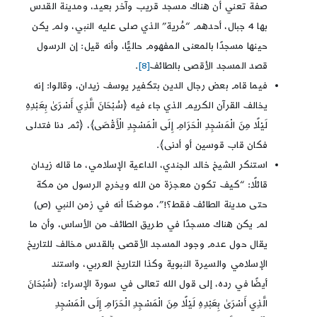
صفة تعني أن هناك مسجد قريب وآخر بعيد، ومدينة القدس
بها 4 جبال، أحدهم “مُرية” الذي صلى عليه النبي، ولم يكن
حينها مسجدًا بالمعنى المفهوم حاليًّا، وأنه قيل: إن الرسول
قصد المسجد الأقصى بالطائف
[8]
.
فيما قام بعض رجال الدين بتكفير يوسف زيدان، وقالوا: إنه
يخالف القرآن الكريم الذي جاء فيه ﴿سُبْحَانَ الَّذِي أَسْرَىٰ بِعَبْدِهِ
لَيْلًا مِنَ الْمَسْجِدِ الْحَرَامِ إِلَى الْمَسْجِدِ الْأَقْصَى﴾، ﴿ثم دنا فتدلى
فكان قاب قوسين أو أدنى﴾.
استنكر الشيخ خالد الجندي، الداعية الإسلامي، ما قاله زيدان
قائلًا: “كيف تكون معجزة من الله ويخرج الرسول من مكة
حتى مدينة الطائف فقط؟!”، موضحًا أنه في زمن النبي (ص)
لم يكن هناك مسجدًا في طريق الطائف من الأساس، وأن ما
يقال حول عدم وجود المسجد الأقصى بالقدس مخالف للتاريخ
الإسلامي والسيرة النبوية وكذا التاريخ العربي، واستند
أيضًا في رده، إلى قول الله تعالى في سورة الإسراء: ﴿سُبْحَانَ
الَّذِي أَسْرَىٰ بِعَبْدِهِ لَيْلًا مِنَ الْمَسْجِدِ الْحَرَامِ إِلَى الْمَسْجِدِ