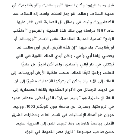
قبل وجود اليهود وكان اسمها “أوروسالم”، و”أورشاليم”، أي
مدينة السلام، وسالم هو رمز السلام واسم إله السلام عند
الكنعانيين”. وثبت في رسائل تل العمارنة التي عُثر عليها
عام 1887 مراسلة بين ملك هذه المدينة والفرعون “أمنحُتب
الرابع” تسمية المدينة المقدسة بنفس الاسم “أوروسالم أو
أورشاليم”، جاء فيها: “إنّ هذه الأرض، أرض أوروسالم، لم
يعطني إياها أبي وأمي، ولكن أيدي الملك القوية هي التي
ثبتتني في دار آبائي وأجدادي، ولم أكن أميرًا، بل جنديًّا
للملك، وراعيًا تابعًا للملك، منحت ملكية الأرض أوروسالم إلى
الملك إلى الأبد ولا يمكن أن يتركها للأعداء”، مشيرًا إلى أن
من ترجم الرسائل من الألواح المكتوبة باللغة المسمارية إلى
اللغة الإنجليزية هو “وليم موران”، الذي أمضى معظم عمره
في ترجمتها، وصدرت عن جامعة جون هوبكنز 1992، ووليم
موران هو أستاذ الإنسانيات في قسم لغات وحضارات الشرق
الأدنى بجامعة هارفارد، وقد ترجم النص إلى العربية سليم
حسن صاحب موسوعة “تاريخ مصر القديمة في الجزء