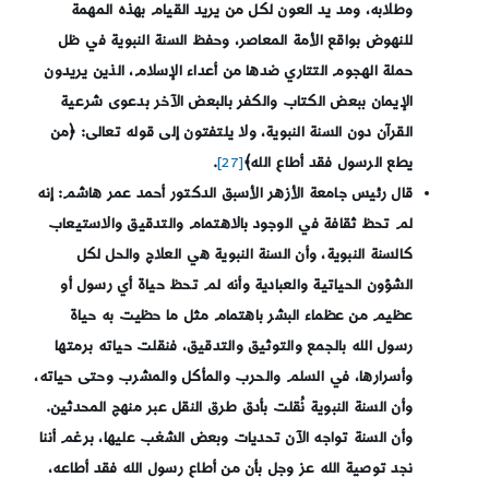
وطلابه، ومد يد العون لكل من يريد القيام بهذه المهمة
للنهوض بواقع الأمة المعاصر، وحفظ السنة النبوية في ظل
حملة الهجوم التتاري ضدها من أعداء الإسلام، الذين يريدون
الإيمان ببعض الكتاب والكفر بالبعض الآخر بدعوى شرعية
القرآن دون السنة النبوية، ولا يلتفتون إلى قوله تعالى: ﴿من
يطع الرسول فقد أطاع الله﴾
[27]
.
قال رئيس جامعة الأزهر الأسبق الدكتور أحمد عمر هاشم: إنه
لم تحظ ثقافة في الوجود بالاهتمام والتدقيق والاستيعاب
كالسنة النبوية، وأن السنة النبوية هي العلاج والحل لكل
الشؤون الحياتية والعبادية وأنه لم تحظ حياة أي رسول أو
عظيم من عظماء البشر باهتمام مثل ما حظيت به حياة
رسول الله بالجمع والتوثيق والتدقيق، فنقلت حياته برمتها
وأسرارها، في السلم والحرب والمأكل والمشرب وحتى حياته،
وأن السنة النبوية نُقلت بأدق طرق النقل عبر منهج المحدثين
.
وأن السنة تواجه الآن تحديات وبعض الشغب عليها، برغم أننا
نجد توصية الله عز وجل بأن من أطاع رسول الله فقد أطاعه،