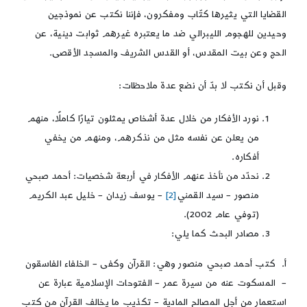
القضايا التي يثيرها كتّاب ومفكرون، فإننا نكتب عن نموذجين
وحيدين للهجوم الليبرالي ضد ما يعتبره غيرهم ثوابت دينية، عن
الحج وعن بيت المقدس، أو القدس الشريف والمسجد الأقصى.
وقبل أن نكتب لا بدّ أن نضع عدة ملاحظات:
نورد الأفكار من خلال عدة أشخاص يمثلون تيارًا كاملًا، منهم
من يعلن عن نفسه مثل من نذكرهم، ومنهم من يخفي
أفكاره.
نحدّد من نأخذ عنهم الأفكار في أربعة شخصيات: أحمد صبحي
منصور – سيد القمني
[2]
– يوسف زيدان – خليل عبد الكريم
(توفي عام 2002).
مصادر البحث كما يلي:
أ. كتب أحمد صبحي منصور وهي: القرآن وكفى – الخلفاء الفاسقون
– المسكوت عنه من سيرة عمر – الفتوحات الإسلامية عبارة عن
استعمار من أجل المصالح المادية – تكذيب ما يخالف القرآن من كتب