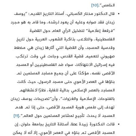
الخامس”.
[10]
قال الدكتور مختار الكسباني، أستاذ التاريخ القديم: “يوسف
زيدان فقد صوابه وعليه أن يعود لرشده، وما قام به هو مجرد
“فرقعة إعلامية” لتضليل الرأي العام حول القضية
الفلسطينية، والتلاعب بذاكرة الشعوب العربية حول تاريخ
وقدسية المسجد، وأن القضية التي أثارها زيدان هي مخطط
صهيوني لتعميم قضية القدس، وجاءت في وقت ترتكب
فيه إسرائيل الانتهاكات سواء ضد الفلسطينيين أو المسجد
الأقصى نفسه، مؤكدًا على أن جميع مساجد المسلمين تم
بناؤها في العصر الأموي حتى مسجد الرسول، حيث كانت
المساجد بالعصر الإسلامي بدائية للغاية، نظرًا لانشغالهم
بالفتوحات الإسلامية والغزوات”، وأن”تصريحات يوسف زيدان
تهدف إلى طمس هوية المسجد الأقصى، حتى إذا تم هدم
المسجد لا يحدث تأجيج لمشاعر المسلمين حول العالم”.
[11]
قالت الدكتورة زبيدة عطا، أستاذة التاريخ بجامعة حلوان، إن
المسجد الأقصى تم بناؤه في العصر الأموي، إلا أنه لا يمكن