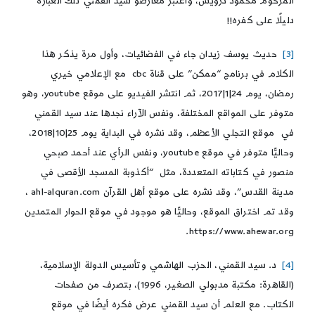
المرحوم محمود درويش، واعتبر معارضو سيد القمني تلك العبارة
دليلًا على كفره!!
[3]
حديث يوسف زيدان جاء في الفضائيات، وأول مرة يذكر هذا
الكلام في برنامج “ممكن” على قناة cbc مع الإعلامي خيري
رمضان، يوم 24|1|2017، ثم انتشر الفيديو على موقع youtube، وهو
متوفر على المواقع المختلفة، ونفس الآراء نجدها عند سيد القمني
في موقع التجلي الأعظم، وقد نشره في البداية يوم 25|10|2018،
وحاليًّا متوفر في موقع youtube، ونفس الرأي عند أحمد صبحي
منصور في كتاباته المتعددة، مثل “أكذوبة المسجد الأقصى في
مدينة القدس”، وقد نشره على موقع أهل القرآن ahl-alquran.com ،
وقد تم اختراق الموقع، وحاليًّا هو موجود في موقع الحوار المتمدين
https://www.ahewar.org.
[4]
د. سيد القمني، الحزب الهاشمي وتأسيس الدولة الإسلامية،
(القاهرة: مكتبة مدبولي الصغير، 1996)، بتصرف من صفحات
الكتاب. مع العلم أن سيد القمني عرض فكره أيضًا في موقع