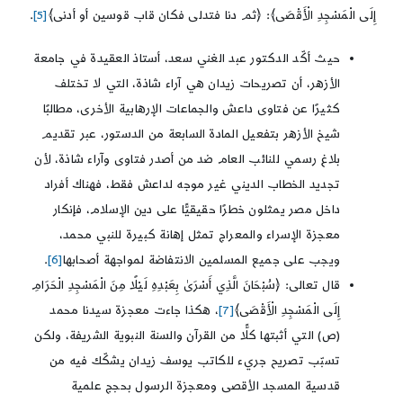
إِلَى الْمَسْجِدِ الْأَقْصَى﴾: ﴿ثم دنا فتدلى فكان قاب قوسين أو أدنى﴾
[5]
.
حيث أكّد الدكتور عبد الغني سعد، أستاذ العقيدة في جامعة
الأزهر، أن تصريحات زيدان هي آراء شاذة، التي لا تختلف
كثيرًا عن فتاوى داعش والجماعات الإرهابية الأخرى، مطالبًا
شيخ الأزهر بتفعيل المادة السابعة من الدستور، عبر تقديم
بلاغ رسمي للنائب العام ضد من أصدر فتاوى وآراء شاذة، لأن
تجديد الخطاب الديني غير موجه لداعش فقط، فهناك أفراد
داخل مصر يمثلون خطرًا حقيقيًّا على دين الإسلام، فإنكار
معجزة الإسراء والمعراج تمثل إهانة كبيرة للنبي محمد،
ويجب على جميع المسلمين الانتفاضة لمواجهة أصحابها
[6]
.
قال تعالى: ﴿سُبْحَانَ الَّذِي أَسْرَىٰ بِعَبْدِهِ لَيْلًا مِنَ الْمَسْجِدِ الْحَرَامِ
إِلَى الْمَسْجِدِ الْأَقْصَى﴾
[7]
، هكذا جاءت معجزة سيدنا محمد
(ص) التي أثبتها كلًّا من القرآن والسنة النبوية الشريفة، ولكن
تسبّب تصريح جريء للكاتب يوسف زيدان يشكّك فيه من
قدسية المسجد الأقصى ومعجزة الرسول بحجج علمية