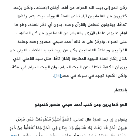
ركن الحج إلى بيت الله الحرام من أهم أركان الإسلام، ولكن يزعم
كثيرون من العلمانيين آراء تخص السنة النبوية، حيث يتم رفضها
تمامًا، ويقولون نتعامل بالقرآن وحده، بدون أي ذكر للسنة، وهو ما
أهاج عليهم علماء الأزهر والعوام من المسلمين من كل المذاهب
على السواء. ونركز على ما قاله أحمد صبحي منصور ومعه جماعة
القرآنيين وجماعة العلمانيين وكل من يريد تجديد الخطاب الديني من
خلال إنكار السنة النبوية المشرفة إنكارًا تامًّا، مثل سيد القمني الذي
يرى أن الكعبة تختلف عن البيت الحرام، وأن البيت الحرام في مكة،
ولكن الكعبة توجد في سيناء في مصر
[14]
.
باختصار
الحج كما يرون ومن كتب أحمد صبحي منصور كنموذج
يقولون إن رب العزة قال تعالى: ﴿الْحَجُّ أَشْهُرٌ مَّعْلُومَاتٌ فَمَن فَرَضَ
فِيهِنَّ الْحَجَّ فَلاَ رَفَثَ وَلاَ فُسُوقَ وَلاَ جِدَالَ فِي الْحَجِّ وَمَا تَفْعَلُواْ مِنْ خَيْرٍ