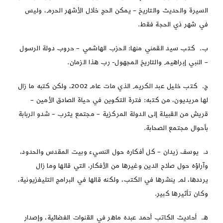
السيرة والحديث والتاريخ – يمكن الحج خلال الأشهر الحرم، وليس
في شهر ذي الحجة فقط.
ب. كتب سيد القمني منها: الحزب الهاشمي – حروب دولة الرسول
– النبي إبراهيم والتاريخ المجهول- رب هذا الزمان.
ج. كتب خليل عبد الكريم الذي مات عام 2002، ولكن كتبه ما زال
لها مريديون، من كتبه: فترة التكوين في حياة الصادق الأمين –
قريش من القبيلة إلى الدولة المركزية – مجتمع يثرب – شدو الربابة
بأحوال مجتمع الصحابة.
د. يوسف زيدان – كل أفكاره حول النسيء وبيت المقدس والحدود،
وآراؤه حول صلاح الدين وغيرها من الأفكار، التي قالها وما زال
يرددها، لم ينشرها في الكتب، ولكنه قالها في البرامج التليفزيونية،
وكان تأثيرها كبير.
ه. أحاديث الكاتب أحمد عبده ماهر في القنوات الفضائية، وإصدار