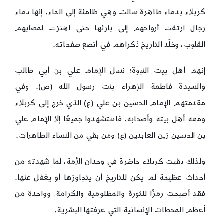
كربلاء بدماء طاهرة سالت وهي ظامئة إلى الماء. إنها دماء
رجال ارتقت أرواحهم إلى بارئها حتى اهتزت لمصابهم
القلوب، وخلّد التاريخ ذكراهم في أنصع صفحاته.
إنهم أهل بيت النبوة؛ نسل الإمام علي بن أبي طالب
والسيدة فاطمة الزهراء بنت رسول الله (ص). وفي
مقدمتهم الإمام الحسين بن علي (ع) الذي خرج إلى كربلاء
ومعه أهل بيته وأصحابه، فاستشهدوا جميعًا إلا الإمام علي
بن الحسين زين العابدين (ع) ومن بقي من النساء الطاهرات.
ولذلك بقيت كربلاء حاضرة في وجدان الأمة، لما شهدته من
أحداث عظيمة لم يكن للتاريخ أن يتجاوزها أو يغفل عنها.
فقد أصبحت رمزًا للثورة والمظلومية والكرامة، وواحدة من
أعظم المحطات الإنسانية التي عرفتها البشرية.