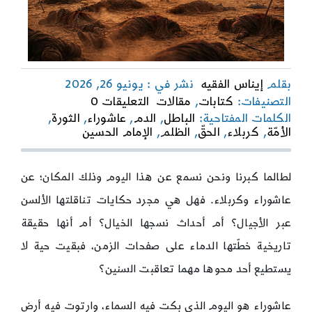
بقلم
إيناس الفقيه
نشر في : يونيو 26, 2026
on
التصنيفات:
كتابات
,
مقالات
التعليقات 0
ثورة
الكلمات المفتاحية:
الباطل
,
الدم
,
عاشوراء
,
الثورة
,
عاشوراء
الأمّة
,
كربلاء
,
الحقّ
,
الظلم
,
الإمام الحسين
الخالدة
لطالما كبرنا ونحن نسمع عن هذا اليوم وذلك المكان؛ عن
عاشوراء وكربلاء. فهل هي مجرد حكايات تناقلتها الألسن
عبر الأجيال؟ أم أحداث نسجها الخيال؟ أم أنها حقيقة
تاريخية خطّتها الدماء على صفحات الزمن، فبقيت حية لا
يستطيع أحد محوها مهما تعاقبت السنين؟
عاشوراء هو اليوم الذي بكت فيه السماء، وارتوت فيه أرض