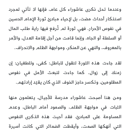
وعندما تحل ذكرى عاشوراء كل عام، فإنها لا تأتي لمجرد
استذكار أحداث مضت، بل لإحياء مبادئ ثورة الإمام الحسين
في نفوس الأحرار. فهي ثورة لم تُرفع فيها راية طلب المال
أو السلطة أو الجاه، وإنما قامت من أجل إقامة العدل، والأمر
بالمعروف، والنهي عن المنكر، ومواجهة الظلم والانحراف.
لقد جاءت هذه الثورة لتقول للباطل: كفى، وللطغيان: إن
زمنك إلى زوال. كما جاءت لتبعث الأمل في نفوس
المظلومين، وتكسر حاجز الخوف الذي كان يقيّد إرادتهم.
ومن هنا أصبحت عاشوراء مدرسة للأجيال، يتعلمون منها
الثبات في مواجهة الظلم، والصمود أمام الباطل، وعدم
المساومة على المبادئ. فقد أحيت هذه الذكرى النفوس
التي أنهكها الصمت، وأيقظت الضمائر التي كانت أسيرة