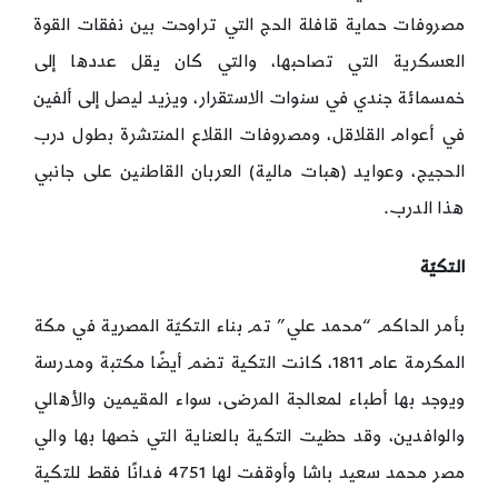
مصروفات حماية قافلة الحج التي تراوحت بين نفقات القوة
العسكرية التي تصاحبها‏،‏ والتي كان يقل عددها إلى
خمسمائة جندي في سنوات الاستقرار، ويزيد ليصل إلى ألفين
في أعوام القلاقل‏، ومصروفات القلاع المنتشرة بطول درب
الحجيج‏،‏ وعوايد (هبات مالية) العربان القاطنين على جانبي
هذا الدرب‏.‏
التكيّة
بأمر الحاكم “محمد علي” تم بناء التكيّة المصرية في مكة
المكرمة عام 1811، كانت التكية تضم أيضًا مكتبة ومدرسة
ويوجد بها أطباء لمعالجة المرضى، سواء المقيمين والأهالي
والوافدين، وقد حظيت التكية بالعناية التي خصها بها والي
مصر محمد سعيد باشا وأوقفت لها 4751 فدانًا فقط للتكية