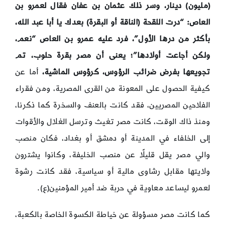
(مليون) دينار، وسر ذلك عثمان بن عفان فقال لعمرو بن
العاص: “درت اللقحة (الناقة أو البقرة) بعدك يا أبا عبد الله،
بأكثر من درها الأول”، فرد عليه عمرو بن العاص “نعم،
ولكن أجاعت أولادها”؛ يعنى أن مصر بقرة حلوب، تم
تجويعها بفرض ضرائب الرؤوس، كرؤوس الماشية،
أما عن
كيفية الحصول على المعونة من القرى المصرية، ومن فقراء
الفلاحين المصريين، فقد كانت بالعنف والسخرة كما ذكرنا،
ومنذ ذاك الوقت، كانت مصر تغيث وترسل الغلال والأقوات
إلى الخلفاء في المدينة أو دمشق أو بغداد، فكان منصب
والي مصر يقل قليلًا عن منصب الخليفة، وكانوا يشترون
ولايتها مقابل رشاوى مالية أو سياسية، فقد كانت رشوة
لعمرو ليساعد معاوية في حربة ضد أمير المؤمنين(ع).
كما كانت مصر مسؤولة عن خياطة الكسوة الخاصة بالكعبة،