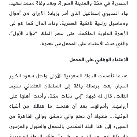
المصرية في مكة والمدينة المنورة، وبعد وفاة محمد سعيد،
جاء الخديوي إسماعيل الذي أمر بزيادة الأرزاق من أموال
ومحاصيل زراعية للتكية المصرية، ودام الحال كما هو في
الأسرة العلوية الحاكمة، حتى عصر الملك “فؤاد الأول”،
والذي حدث الاعتداء على المحمل في عصره.
الاعتداء الوهابي على المحمل
عندما تأسست الدولة السعودية الأولى واحتل سعود الكبير
الحجاز، بعث برسالة جافة إلى السلطان العثماني سليم
الثالث، قال له فيها: “إني دخلت مكة، وأمنت أهلها على
أرواحهم وأموالهم بعد أن هدمت ما هنالك من أشباه
الوثنية… فعليك أن تمنع والي دمشق ووالي القاهرة من
المجيء إلى هذا البلد المقدس بالمحمل والطبول والمزمور،
فإن ذلك ليس من الدين في شيء”، ولكن الدولة السعودية