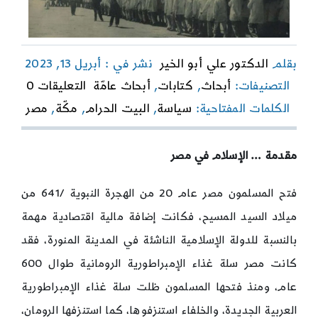
بقلم
الدكتور علي أبو الخير
نشر في : أبريل 13, 2023
on
التصنيفات:
أبحاث
,
كتابات
,
أبحاث عامّة
التعليقات 0
المحم
الكلمات المفتاحية:
سياسة
,
البيت الحرام
,
مكّة
,
مصر
المصر
لكسو
الكعب
تراجيد
مقدمة … الإسلام في مصر
سياسي
بنكهة
فتح المسلمون مصر عام 20 من الهجرة النبوية /641 من
دينية
ميلاد السيد المسيح، فكانت إضافة مالية اقتصادية مهمة
بالنسبة للدولة الإسلامية الناشئة في المدينة المنورة، فقد
كانت مصر سلة غذاء الإمبراطورية الرومانية طوال 600
عام، ومنذ فتحها المسلمون ظلت سلة غذاء الإمبراطورية
العربية الجديدة، والخلفاء استنزفوها، كما استنزفها الرومان،