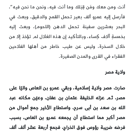
أنت ومن معك ومَن قِبَلك وما أنت فيه، ونحن ما نحن فيه”،
فأرسل إليه عمرو ألف بعير تحمل القمح والدقيق، وبعث في
البحر بعشرين سفينة تحمل الدهن (اللحوم)، وبعث إليه
بخمسةِ آلاف كِساء، وبالتأكيد إن هذه الغلال لم تؤخذ إلا من
خلال السخرة، وليس عن طيب خاطر من أهلها الفلاحين
الفقراء في القرى والمدن الصغيرة.
ولاية مصر
صارت مصر ولاية إسلامية،
وبقي عمرو بن العاص واليًا على
مصر، ثم عز
له الخليفة عثمان بن عفان،
وعيّن مكانه عبد
الله بن سعد بن أبى سرح، واستطاع الأخير جمع أموال من
مصر أكبر مما استطاع أن يجمعه عمرو بن العاص، بسبب
فرضه ضريبة رؤوس فوق الخراج، فجمع أربعة عشر ألف ألف