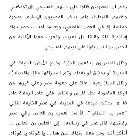
رغم أن المصريين ظلوا على دينهم المسيحي الأرثوذكسي
ولغتهم القبطية، ولم يدخل المصريون الإسلام، بصورة
جماعية إلا في العصر الفاطمي، وبعدها أمست مصر دولة
إسلامية قلبًا وقالبًا، بل تعربت وتعرب معها الأقلية من
المصريين الذين بقوا على دينهم المسيحي.
وظل المصريون يدفعون الجزية وخراج الأرض للخليفة في
المدينة أو دمشق أو بغداد، وتم استنزافها ماليًّا واقتصاديًّا،
وظل الحجاز يعيش عالة على معونة مصر وعلى غيرها من
البلاد المفتوحة مثل فارس والشام. ففي عام الرمادة عام
18 هـ، حدثت مجاعة في المدينة، في عصر الخليفة الثاني
“عمر بن الخطاب”، فأرسل لعمرو بن العاص والي مصر
وفاتحها، قال عمر في رسالته: “إلى العاص بن العاص …
أتأكل أنت ومن معك ونهلك نحن هنا … يا غوثاه يا غوثاه،