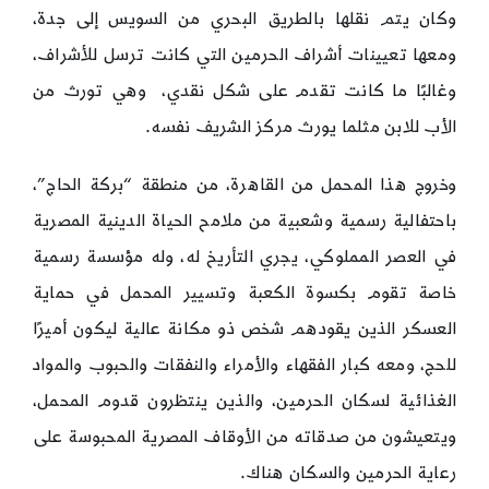
وكان يتم نقلها بالطريق البحري من السويس إلى جدة‏،
ومعها تعيينات أشراف الحرمين التي كانت ترسل للأشراف‏،
وغالبًا ما كانت تقدم على شكل نقدي، وهي تورث من
الأب للابن مثلما يورث مركز الشريف نفسه.
وخروج هذا المحمل من القاهرة، من منطقة “بركة الحاج”،
باحتفالية رسمية وشعبية من ملامح الحياة الدينية المصرية
في العصر المملوكي، يجري التأريخ له، وله مؤسسة رسمية
خاصة تقوم بكسوة الكعبة وتسيير المحمل في حماية
العسكر الذين يقودهم شخص ذو مكانة عالية ليكون أميرًا
للحج، ومعه كبار الفقهاء والأمراء والنفقات والحبوب والمواد
الغذائية لسكان الحرمين، والذين ينتظرون قدوم المحمل،
ويتعيشون من صدقاته من الأوقاف المصرية المحبوسة على
رعاية الحرمين والسكان هناك.