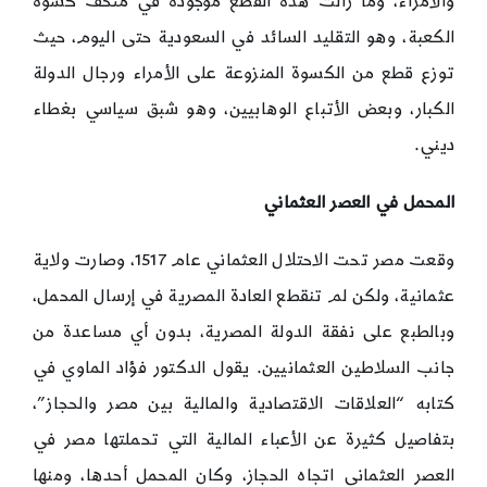
والأمراء، وما زالت هذه القطع موجودة في متحف كسوة
الكعبة، وهو التقليد السائد في السعودية حتى اليوم، حيث
توزع قطع من الكسوة المنزوعة على الأمراء ورجال الدولة
الكبار، وبعض الأتباع الوهابيين، وهو شبق سياسي بغطاء
ديني.
المحمل في العصر العثماني
وقعت مصر تحت الاحتلال العثماني عام 1517، وصارت ولاية
عثمانية، ولكن لم تنقطع العادة المصرية في إرسال المحمل،
وبالطبع على نفقة الدولة المصرية، بدون أي مساعدة من
جانب السلاطين العثمانيين. يقول الدكتور فؤاد الماوي في
كتابه “العلاقات الاقتصادية والمالية بين مصر والحجاز”،
بتفاصيل كثيرة عن الأعباء المالية التي تحملتها مصر في
العصر العثماني اتجاه الحجاز‏، وكان المحمل أحدها‏‏، ومنها