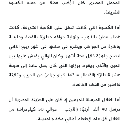
المحمل المصري كان الأكبر، فضلًا عن حمله الكسوة
الشريفة.
أما الكسوة التي كانت تعلق على الكعبة الشريفة‏، كانت
غطاء مطرز بالذهب‏،‏ ونهاية حوافه مطرزة بالفضة وملبسة
بقشرة من الجواهر‏،‏ ويشرع في صنعها في شهر ربيع الثاني
لتصبح جاهزة خلال ستة أشهر‏، وكان الوالي يفتش عليها بين
الحين والآخر، ويقوم بوزنها الذي كان يصل عادة إلى سبعة
عشر قنطارًا؛ (القنطار = 143 كيلو جرام) من الحرير‏،‏ وثلاثة
قناطير من الفضة الخالصة‏.‏
أما الغلال المرسلة للحرمين إذ كان على الخزينة المصرية أن
ترسل ‏40‏ ألف أردبًا؛ (الأردب = حوالي 50 كيلوجرام) من
الغلال كل عام لإطعام أهالي مكة والمدينة.