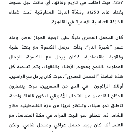
1257، حيث اختلف في تاريخ وفاتها، أي ماتت قبل سقوط
بغداد عام 1258)، ونشأة الدولة المملوكية تحت غطاء
الخلافة العباسية الاسمية في القاهرة.
كان المحمل المصري دليلًا على تبعية الحجاز لمصر، ومنذ
عصر “شجرة الدر”، بدأت ترسل الكسوة مع بعثة طبية
وفقهية واقتصادية، فكان يرحل مع الكسوة، الجمال
المملوءة بالقمح ومعهم الأطباء والفقهاء، وتم تسمية كل
هذه القافلة “المحمل المصري”، حيث كان يرحل مع الراحلين،
أولئك الراغبون في الحج من المصريين، حيث ينتظرون
الحجّاج القادمين من الشمال الأفريقي لتكون قافلة واحدة،
تنطلق نحو سيناء، وتنتظر قريبًا من غزة الفلسطينية حجّاج
الشام، ثم تنطلق نحو البيت الحرام في مكة المقدسة، مع
العلم أنه كان يوجد محمل عراقي ومحمل شامي، ولكن