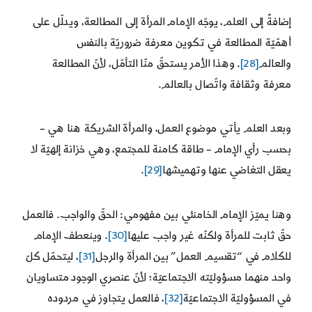
إضافةً إلى العلم، يوجّه الإمام المرأة إلى المطالعة، ويدلّل على
أهمّيّة المطالعة في تكوين معرفة ضروريّة بالنفس
والعالم
[28]
. وهذا الأمر يستحقّ منّا التأمّل، لأنّ المطالعة
معرفة وثقافة واتّصال بالعالم.
وبعد العلم يأتي موضوع العمل، والمرأة الشريكة هنا هي –
بحسب رأي الإمام – طاقة كامنة للمجتمع، وهي خزانة إلهيّة لا
يعقل التغاضي عنها وتهميشها
[29]
.
وهنا يميّز الإمام الخامنئي بين مفهومي: الحقّ والواجب. فالعمل
حقّ ثابت للمرأة ولكنّه غير واجب عليها
[30]
. وينعطف الإمام
للكلام في “تقسيم العمل” بين المرأة والرجل
[31]
، ليتحمّل كلّ
واحد منهما مسؤوليّته الاجتماعيّة؛ لأنّ عنصري الوجود متساويان
في المسؤوليّة الاجتماعيّة
[32]
، فالعمل يتجاوز في مردوده