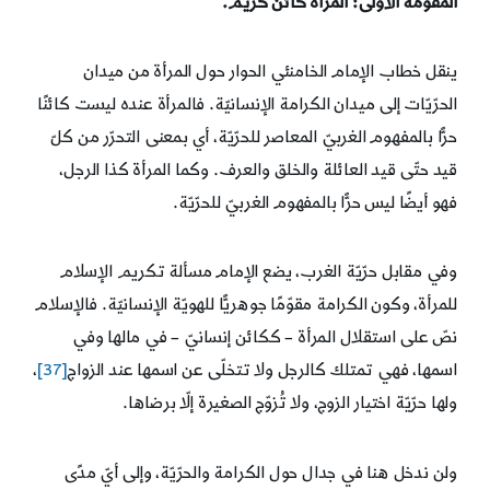
المقوّمة الأولى: المرأة كائن كريم.
ينقل خطاب الإمام الخامنئي الحوار حول المرأة من ميدان
الحرّيّات إلى ميدان الكرامة الإنسانيّة. فالمرأة عنده ليست كائنًا
حرًّا بالمفهوم الغربيّ المعاصر للحرّيّة، أي بمعنى التحرّر من كلّ
قيد حتّى قيد العائلة والخلق والعرف. وكما المرأة كذا الرجل،
فهو أيضًا ليس حرًّا بالمفهوم الغربيّ للحرّيّة.
وفي مقابل حرّيّة الغرب، يضع الإمام مسألة تكريم الإسلام
للمرأة، وكون الكرامة مقوّمًا جوهريًّا للهويّة الإنسانيّة. فالإسلام
نصّ على استقلال المرأة – ككائن إنسانيّ – في مالها وفي
اسمها، فهي تمتلك كالرجل ولا تتخلّى عن اسمها عند الزواج
[37]
،
ولها حرّيّة اختيار الزوج، ولا تُزوّج الصغيرة إلّا برضاها.
ولن ندخل هنا في جدال حول الكرامة والحرّيّة، وإلى أيّ مدًى