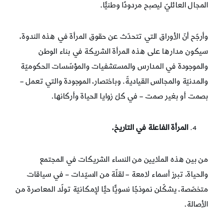
المجال العائليّ ليصبح مردودًا وطنيًّا.
وأرجّح أنّ الأوراق التي تتحدّث عن حقوق المرأة في هذه الندوة،
سيكون مدارها على هذه المرأة الشريكة في بناء الوطن
والموجودة في المدارس والمستشفيات والمؤسّسات الحكوميّة
والمدنيّة والمجالس القياديةّ. وباختصار، الموجودة والتي تعمل –
بصمت أو بغير صمت – في كلّ زوايا الحياة وأركانها.
المرأة الفاعلة في التاريخ.
من بين هذه الملايين من النساء الشريكات في المجتمع
والحياة، تبرز أسماء لامعة – لقلّة من السيّدات – في سياقات
متخصّصة، يشكّلن نموذجًا نسويًّا حيًّا لإمكانيّة تولّد المعاصرة من
الأصالة.