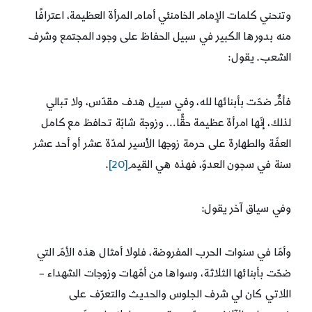
وتنحني كلمات الإمام الخامنئي أمام المرأة العظيمة، اعترافًا
منه بدورها الكبير في سبيل الحفاظ على وجود المجتمع وشرف
الشعب. يقول:
فأمٌّ ضحّت بأبنائها لله، وفي سبيل هدف مقدّس، ولا تبالي
لذلك، إنّها امرأة عظيمة حقًّا… وزوجة شابّة تحافظ مع كامل
العفّة والطهارة على حرمة زوجها الأسير لمدّة عشر أو أحد عشر
سنة في سجون العدوّ، فهذه هي القيم
[20]
.
وفي سياق آخر يقول:
وأمّا في سنوات الحرب المفروضة، فلولا أمثال هذه الأمّ التي
ضحّت بأبنائها الثلاثة، وسواها من أمّهات وزوجات الشهداء –
اللاتي كان لي شرف الجلوس والحديث والتعرّف على