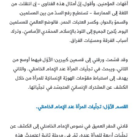
أمّهات المؤمنين. وأقول، إنّ أمثال هذه الفتاوى – إن انتقلت من
اللغة إلى الممارسة – تستطيع رفع السدّ من بين المسلمين،
والسموّ بالحوار، وكسر العتبات الحمر. فالوضع العالميّ للمسلمين
اليوم يُلجئ الجميع إلى اللوذ بالإسلام المحمّدي الأساسيّ، وترك
أسباب الفرقة ومسبّبات الفراق.
وقد قسّمت ورقتي إلى قسمين كبيرين: الأوّل فيهما أوسع من
الثاني، ويبحث في تجلّيات المرأة عند الإمام الخامنئي. والثاني
يهدف إلى استنباط مقوّمات الهويّة الإنسانيّة للمرأة من خلال
الكشف عن المشترك الإنسانيّ المتجسّد في تجلّياتها.
القسم الأوّل: تجلّيات المرأة عند الإمام الخامنئي.
قادني الحفر العميق في نصوص الإمام الخامنئي إلى الكشف عن
تجلّيات أربعة للمرأة عنده، ثمّ في مرحلة ثانية اعتمدتُ هذه