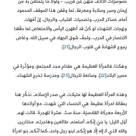
خصوصيّات الآلاف منهنّ عن قريب – ولولا ما يتمتّعن به من
إيمان وصبر وصلابة ومعرفة، لما وقفن هذا الموقف المحمود
أمام خسائر الحرب وتضحيات الشباب والرجال. إنّ أمّهات
وزوجات الشهداء لو كنّ قد أظهرن اليأس والامتعاض لما حقّقنا
الانتصار في الحرب، ولجفّ شوق الجهاد في سبيل الله، وغاض
ينبوع الشهادة في قلوب الرجال
[21]
.
وهكذا، فالمرأة العظيمة هي مفتاح مجد المجتمع، ومؤثّرة في
مصير البلاد
[22]
، وصانعة للرجال
[23]
، ومدرسة تخرج الشهداء.
وهذه المرأة العظيمة لها مثيلات في صدر الإسلام. نذكّر هنا
بمقالة امرأة عظيمة هي الخنساء التي شهدت مع أولادها
الأربعة معركة القادسيّة، سنة ستّ عشرة للهجرة. قالت لهم
أوّل الليل: يا بنيّ إنّكم أسلمتم طائعين وهاجرتم مختارين،
والله الذي لا إله إلّا هو إنّكم لبنو رجل واحد، كما أنّكم بنو امرأة