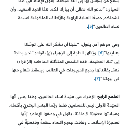
ينتفع مَن يتوسّل بها إلى الله سبحانه. يقول الإمام في هذا
السياق: “ندعو الله تعالى أن يبارك لكم هذا العيد السعيد، وأن
تشملكم جميعًا العناية الإلهيّة والألطاف الملكوتيّة لسيدة
نساء العالمين”
[5]
.
وفي موضع آخر، يقول: “علينا أن نشكر الله على توسّلنا
بعنايتها”
[6]
، ويُظهر الحاجة إلى الزهراء (ع) بقوله: “نحن بحاجة
إلى تلك العظيمة، هذه الشمس المتلألئة الساطعة (الزهراء)
تعمّ بفائدتها جميع الموجودات في العالم، ويسقط شعاع منها
في بيوتنا”
[7]
.
الملمح الرابع
: الزهراء هي سيّدة نساء العالمين. وهذا يعني أنّها
السيّدة الأولى ليس للمسلمين فقط وإنّما للجنس البشريّ بأكمله.
وسيادتها معنويّة لا مادّيّة. يقول في وصفها الإمام: “إنّها
لمعجزة الإسلام… وفاقت جميع النساء عظمةً وقدسيّةً في