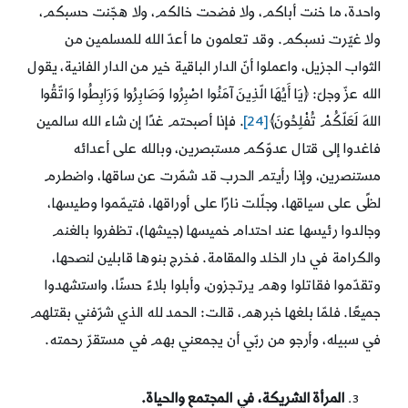
واحدة، ما خنت أباكم، ولا فضحت خالكم، ولا هجّنت حسبكم،
ولا غيّرت نسبكم. وقد تعلمون ما أعدّ الله للمسلمين من
الثواب الجزيل، واعملوا أنّ الدار الباقية خير من الدار الفانية، يقول
الله عزّ وجلّ: ﴿يَا أَيُهَا الّذِينَ آمَنُوا اصْبِرُوا وَصَابِرُوا وَرَابِطُوا وَاتّقُوا
اللهَ لَعَلّكُمْ تُفْلِحُونَ﴾
[24]
. فإذا أصبحتم غدًا إن شاء الله سالمين
فاغدوا إلى قتال عدوّكم مستبصرين، وبالله على أعدائه
مستنصرين، وإذا رأيتم الحرب قد شمّرت عن ساقها، واضطرم
لظًى على سياقها، وجلّلت نارًا على أوراقها، فتيمّموا وطيسها،
وجالدوا رئيسها عند احتدام خميسها (جيشها)، تظفروا بالغنم
والكرامة في دار الخلد والمقامة. فخرج بنوها قابلين لنصحها،
وتقدّموا فقاتلوا وهم يرتجزون، وأبلوا بلاءً حسنًا، واستشهدوا
جميعًا. فلمّا بلغها خبرهم، قالت: الحمد لله الذي شرّفني بقتلهم
في سبيله، وأرجو من ربّي أن يجمعني بهم في مستقرّ رحمته.
المرأة الشريكة، في المجتمع والحياة.