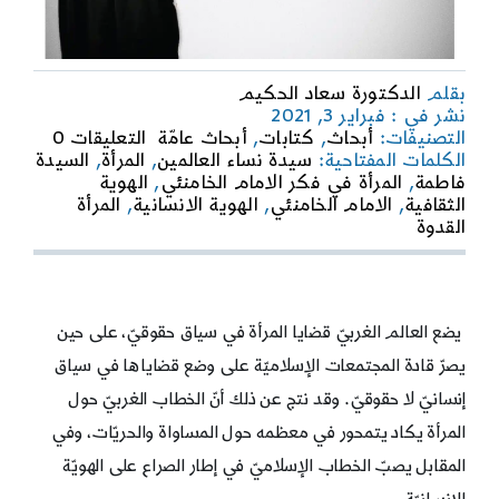
بقلم
الدكتورة سعاد الحكيم
نشر في : فبراير 3, 2021
on
التصنيفات:
أبحاث
,
كتابات
,
أبحاث عامّة
التعليقات 0
الهويّة
الكلمات المفتاحية:
سيدة نساء العالمين
,
المرأة
,
السيدة
الإنساني
فاطمة
,
المرأة في فكر الامام الخامنئي
,
الهوية
للمرأة
الثقافية
,
الامام الخامنئي
,
الهوية الانسانية
,
المرأة
في
القدوة
رؤى
الإمام
الخامنئ
يضع العالم الغربيّ قضايا المرأة في سياق حقوقيّ، على حين
يصرّ قادة المجتمعات الإسلاميّة على وضع قضاياها في سياق
إنسانيّ لا حقوقيّ. وقد نتج عن ذلك أنّ الخطاب الغربيّ حول
المرأة يكاد يتمحور في معظمه حول المساواة والحريّات، وفي
المقابل يصبّ الخطاب الإسلاميّ في إطار الصراع على الهويّة