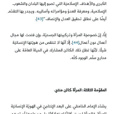
الكبرى والأهداف الإسلاميّة التي تصبو إليها البلدان والشعوب
الإسلامية، ومعرفة العدوّ ومؤامراته وأساليبه. ويجدر بها التقدّم
أيضًا على نطاق تحقيق العدل والإنصاف”
[43]
.
إذًا، إنّ خصوصيّة المرأة وتركيبتها الجسديّة، وإن فتحت لها مجال
أعمال دون أعمال
[44]
، إلّا أنّها لا تنتقص من هويّتها الإنسانيّة
شيئًا. لأنّها تظلّ ذلك الكائن المشارك في الحياة العامّة على
مدارج سلّم الوجود كلّه.
المقوّمة الثالثة: المرأة كائن منتج.
يشدّد الإمام الخامنئي على البعد الإنتاجيّ في الهويّة الإنسانيّة
للمرأة. فالمرأة ليست كائنًا استهلاكيًّا، بل من واجبها أن تسهم