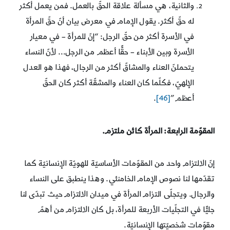
والثانية، هي مسألة علاقة الحقّ بالعمل. فمن يعمل أكثر
له حقّ أكثر. يقول الإمام في معرض بيان أنّ حقّ المرأة
في الأسرة أكثر من حقّ الرجل: “إنّ للمرأة – في معيار
الأسرة وبين الأبناء – حقًّا أعظم من الرجل… لأنّ النساء
يتحملنّ العناء والمشاقّ أكثر من الرجال، فهذا هو العدل
الإلهيّ، فكلّما كان العناء والمشقّة أكثر كان الحقّ
أعظم”
[46]
.
المقوّمة الرابعة: المرأة كائن ملتزم.
إنّ الالتزام واحد من المقوّمات الأساسيّة للهويّة الإنسانيّة كما
تقدّمها لنا نصوص الإمام الخامنئي. وهذا ينطبق على النساء
والرجال. ويتجلّى التزام المرأة في ميدان الالتزام حيث تبدّى لنا
جليًّا في التجلّيات الأربعة للمرأة، بل كان الالتزام من أهمّ
مقوّمات شخصيّتها الإنسانيّة.