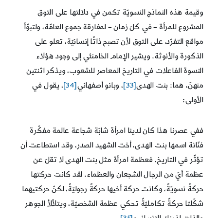
وقيمة هذه النماذج النسويّة تكمن في دلالتها على التوق
المشروع للمرأة – في كلّ زمان – لمفارقة جموع العامّة، ولتبوّأ
مواقع التفرّد، على التوق لأن تصبح ذاتًا إنسانيّة، تعلو على
الذكورة والأنوثة. ويشير الإمام الخامنئي إلى وجود هؤلاء
النسوة الفاعلات في التاريخ المعاصر للشعوب، ويذكر اثنتين
منهنّ، هما: بنت الهدى
[33]
، وبانو أصفهاني
[34]
، يقول في
الأولى:
ففي عصرنا هذا كان لدينا امرأة شابّة شجاعة عالمة مفكّرة
فنّانة اسمها بنت الهدى، أخت الشهيد الصدر، وقد استطاعت أن
تؤثّر في التاريخ. فعظمة امرأة مثل بنت الهدى لا تقلّ عن
عظمة أيّ من الرجال الشجعان والعظماء. لقد كانت حركتها
حركةً نسويّةً، وكانت حركة أخيها حركةً رجوليّةً، لكنّ حركتيهما
شكّلتا حركةً تكامليّةً تحكي عظمة الشخصيّة، ويتلألأ الجوهر