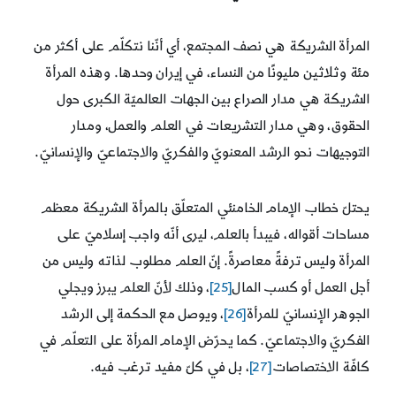
المرأة الشريكة هي نصف المجتمع، أي أنّنا نتكلّم على أكثر من
مئة وثلاثين مليونًا من النساء، في إيران وحدها. وهذه المرأة
الشريكة هي مدار الصراع بين الجهات العالميّة الكبرى حول
الحقوق، وهي مدار التشريعات في العلم والعمل، ومدار
التوجيهات نحو الرشد المعنويّ والفكريّ والاجتماعيّ والإنسانيّ.
يحتلّ خطاب الإمام الخامنئي المتعلّق بالمرأة الشريكة معظم
مساحات أقواله، فيبدأ بالعلم، ليرى أنّه واجب إسلاميّ على
المرأة وليس ترفةً معاصرةً. إنّ العلم مطلوب لذاته وليس من
أجل العمل أو كسب المال
[25]
، وذلك لأنّ العلم يبرز ويجلي
الجوهر الإنسانيّ للمرأة
[26]
، ويوصل مع الحكمة إلى الرشد
الفكريّ والاجتماعيّ. كما يحرّض الإمام المرأة على التعلّم في
كافّة الاختصاصات
[27]
، بل في كلّ مفيد ترغب فيه.