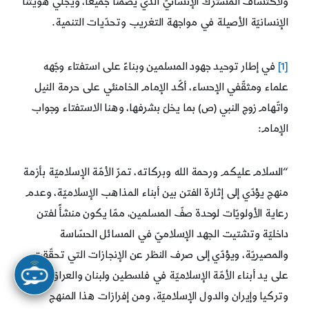
ولاكتشاف المشترك الإنسانيّ الذي يضمّنا جميعًا، ويجلي هويّتنا
الإنسانيّة الأصيلة في مواجهة التغريب وتحدّيات التنمية.
[1]
في إطار توحيد جهود المسلمين وبناءً على استفتاء وجّهه
علماء ومثقّفي الإحساء، أكّد الإمام الخامنئي على حرمة النيل
واتّهام زوج النبي (ص) بما يخلّ بشرفها، وهنا الاستفتاء وجواب
الإمام:
“السلام عليكم ورحمة الله وبركاته، تمرّ الأمّة الإسلاميّة بأزمة
منهج يؤدّي إلى إثارة الفتن بين أبناء المذاهب الإسلاميّة، وعدم
رعاية الأولويّات لوحدة صفّ المسلمين، ممّا يكون منشأً لفتن
داخليّة وتشتيت الجهد الإسلاميّ في المسائل الحسّاسة
والمصيريّة، ويؤدّي إلى صرف النظر عن الإنجازات التي تحقّقت
على يد أبناء الأمّة الإسلاميّة في فلسطين ولبنان والعراق
وتركيا وإيران والدول الإسلاميّة، ومن إفرازات هذا المنهج