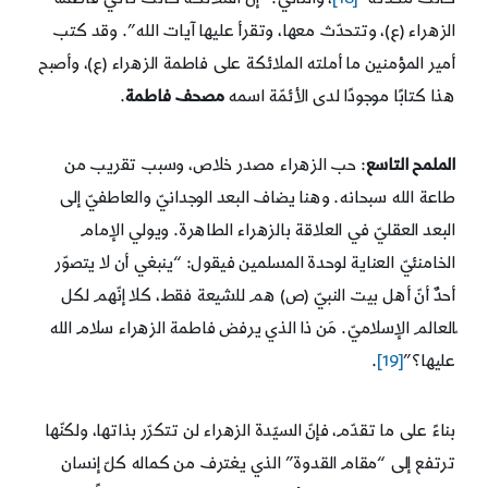
الزهراء (ع)، وتتحدّث معها، وتقرأ عليها آيات الله”. وقد كتب
أمير المؤمنين ما أملته الملائكة على فاطمة الزهراء (ع)، وأصبح
هذا كتابًا موجودًا لدى الأئمّة اسمه
مصحف فاطمة
.
الملمح التاسع
: حب الزهراء مصدر خلاص، وسبب تقريب من
طاعة الله سبحانه. وهنا يضاف البعد الوجدانيّ والعاطفيّ إلى
البعد العقليّ في العلاقة بالزهراء الطاهرة. ويولي الإمام
الخامنئيّ العناية لوحدة المسلمين فيقول: “ينبغي أن لا يتصوّر
أحدٌ أنّ أهل بيت النبيّ (ص) هم للشيعة فقط، كلا إنّهم لكل
ّالعالم الإسلاميّ. مَن ذا الذي يرفض فاطمة الزهراء سلام الله
عليها؟”
[19]
.
بناءً على ما تقدّم، فإنّ السيّدة الزهراء لن تتكرّر بذاتها، ولكنّها
ترتفع إلى “مقام القدوة” الذي يغترف من كماله كلّ إنسان