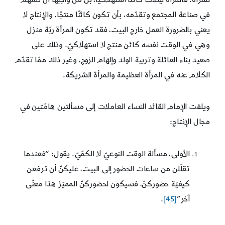
في صناعة المجتمع وتقدّمه، بأن تكون كائنًا منتجًا. والإنتاج لا
يعني بالضرورة العمل خارج البيت، فقد تكون المرأة ربّة منزل
وهي في الوقت نفسه كائن منتج لا استهلاكيّ. وذلك على
صعيد بناء العائلة وتربية الولد وإلهام الزوج، وغير ذلك ممّا تقدّم
الكلام عنه في المرأة العظيمة والمرأة الشريكة.
ويلفت الإمام القائد النساء العاملات إلى مسألتين هامّتين في
مجال الإنتاج:
الأولى، مسألة الوقت النوعيّ لا الكمّيّ. يقول: “فعندما
تقلّلن من ساعات الحضور إلى البيت، عليكنّ أن ترفعن
كيفيّة حضوركنّ، فسيكون لحضوركنّ المميّز هذا معنًى
آخر”
[45]
.