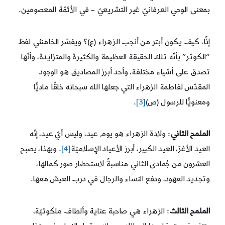
بمعنى الوحي العرفانيّ غير التشريعيّ – في الأئمّة المعصومين.
إذًا، كيف يكون أبتر من أنجب الزهراء (ع)؟ ويفسّر الخامنئي لفظ
“الكوثر” بأنّه تلك الحقيقة العظيمة والكثيرة والمتزايدة، وأنّها
تصدق على أشياء مختلفة، وأحد أبرز المصاديق هو الوجود
المقدّس لفاطمة الزهراء التي جعلها الله سبحانه خلقًا ماديًّا
ومعنويًّا للرسول (ص)
[3]
.
الملمح الثاني
: ولادة الزهراء هو يوم عيد، وليس أيّ عيد، إنّه
العيد الأغرّ، العيد الكبير، أبرز الأعياد الإسلاميّة
[4]
. وبهذا، يصبح
العشرون من جُمادى الثاني مناسبةً لاستحضار صور كمالها،
وتجديد العهود، ودفع النساء والرجال في درب العيش معها.
الملمح الثالث
: الزهراء هي صاحبة عناية وألطاف ملكوتيّة،