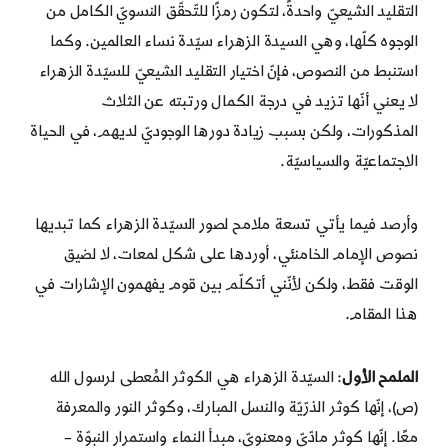
التقليد الشيعيّ واحدةً، لتكون رمزًا للتّحقّق النسويّ الكامل من
الوجوه كلّها، وهي السيدة الزهراء سيّدة نساء العالمين. وكما
استنبط من النصوص، فإنّ اختيار التقليد الشيعيّ للسيّدة الزهراء
لا يعني أنّها تزيد في درجة الكمال ورتبته عن الثلاث
المذكورات، ولكن بسبب زيادة دورها الوجوديّ لديهم، في الحياة
الاجتماعيّة والسياسيّة.
وأرصد فيما يأتي تسعة ملامح لصور السيّدة الزهراء كما تبديها
نصوص الإمام الخامنئي، أوردها على شكل لمعات، لا لضيق
الوقت فقط، ولكن لأنّني أتكلّم بين قوم يفهمون الإشارات في
هذا المقام.
الملمح الأول
: السيّدة الزهراء هي الكوثر المُعطى لرسول الله
(ص)، إنّها كوثر الذرّيّة والنسل المبارك، وكوثر النور والمعرفة
معًا. إنّها كوثر مادّيّ ومعنويّ، مبدأ النماء واستمرار النبوّة –