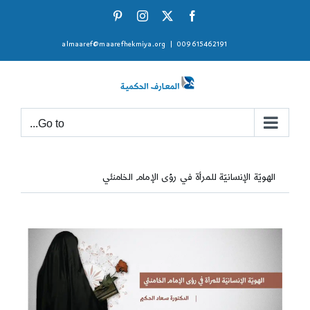
Ski
Pinterest
Instagram
Facebook
X
t
almaaref@maarefhekmiya.org
|
009615462191
conten
Go to...
الهويّة الإنسانيّة للمرأة في رؤى الإمام الخامنئي