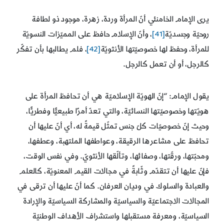
يرى الإمام الخامنئي أنّ المرأة وردة، زهرة، موجود ذو لطافة
روحيّة وجسديّة
[41]
، وأنّ الإسلام حافظ على المميّزات النسويّة
للمرأة، وحفظ لها خصوصيّتها الأنثويّة
[42]
، فلم يطالبها بأن تفكّر
كالرجل، أو أن تعمل كالرجل.
يقول الإمام: “إنّ الهويّة الإسلاميّة هي أن تحافظ المرأة على
هويّتها وخصوصيّتها النسائيّة، والتي تعدّ أمرًا طبيعيًّا وفطريًّا،
وحيث إنّ خصوصيّات كلّ جنس تمثّل قيمةً له، أي أنّ عليها أن
تحافظ على مشاعرها الرقيقة، وعواطفها الملتهبة، وعطفها،
ومحبّتها، ورقّتها، وصفائها، وتألّقها الأنثويّ. وفي نفس الوقت،
فإنّ عليها أن تتقدّم وثّابةً في مجالات القيم المعنويّة، كالعلم
والعبادة والسلوك في وديان العرفان. كما أنّ عليها أن ترقى في
المجالات الاجتماعيّة والسياسيّة والمشاركة السياسيّة والإرادة
السياسيّة، ومعرفة مستقبلها واستشراف الأهداف الوطنيّة