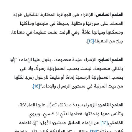
الملمح السادس
: الزهراء هي الجوهرة المختارة، لتشكيل هويّة
المسلم على صورتها ومثالها. بسيطة في ملبسها ومأكلها
ومسكنها وحياتها عامّةً، وفي الوقت نفسه عظيمة في معناها،
جبلٌ من المعرفة
[15]
.
الملمح السابع
: الزهراء سيّدة معصومة.. يقول عنها الإمام: “إنّها
بالتالي معصومة. ليست بحسب المسؤوليّة رسولًا، ولا هي
بحسب المسؤوليّة الرسميّة إمامًا أو خليفة للرسول (ص)، لكنّها
من حيث المرتبة في مستوى الرسول والإمام”
[16]
.
الملمح الثامن
: الزهراء سيّدة محدّثة، تتنزّل عليها الملائكة،
وتأنس معها وتحدّثها، فعلمها لدنّيّ لا كسبيّ. ويروي
الخامنئي
[17]
عن الإمام الصادق حديثين: الأول: “إنّ فاطمة
كانت محدّثة”
[18]
، والثاني: “إنّ الملائكة كانت تأتي فاطمة