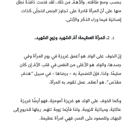
بحسب وسع طاقته. والأهمّ من ذلك، لقد فتحت نافذةً نطلّ
منها على أنّ المرأة قادرة على تجاوز الجنس لتتجلّى كذات
إنسانيّة فيما وراء الذكر والأنثى.
2
. المرأة العظيمة؛ أمّ الشهيد وزوج الشهيد.
إنّ الخوف على الولد هو أعمق غريزة في روح المرأة وفي
جسدها، والولد هو الأغلى من النفس في قلب الأمّ إن كان
سليمًا. ولذا، فإنّ التضحية به – برضاها – في سبيل “هدفٍ
مقدّس”، هو أعظم عمل تقوم به المرأة.
وكما الخوف على الولد هو غريزة أموميّة، فهو أيضًا غريزة
عائليّة، وحياتيّة للزوجة. ولذا فأيّما زوجة تلهم رجلها للخروج إلى
الجهاد، وللصمود حتّى النصر، فهي امرأة عظيمة.