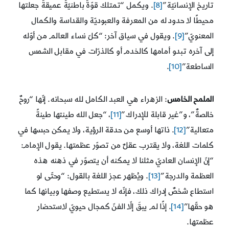
تاريخ الإنسانيّة”
[8]
. ويكمل “تمتلك قوّةً باطنيّةً عميقةً جعلتها
محيطًا لا حدود له من المعرفة والعبوديّة والقداسة والكمال
المعنويّ”
[9]
. ويقول في سياق آخر: “كلّ نساء العالم من أوّله
إلى آخره تبدو أمامها كالخدم أو كالذرّات في مقابل الشمس
الساطعة”
[10]
.
الملمح الخامس
: الزهراء هي العبد الكامل لله سبحانه. إنّها “روحٌ
خالصةٌ”، و”غير قابلة للإدراك”
[11]
، “جعل الله طينتها طينةً
متعالية”
[12]
. ذاتها أوسع من حدقة الرؤية، ولا يمكن حبسها في
كلمات اللغة، ولا يقترب عقلٌ من تصوّر عظمتها. يقول الإمام:
“إنّ الإنسان العاديّ مثلنا لا يمكنه أن يتصوّر في ذهنه هذه
العظمة والدرجة”
[13]
. ويُظهر عجز اللغة بالقول: “وحتّى لو
استطاع شخصٌ إدراك ذلك، فإنّه لا يستطيع وصفها وبيانها كما
هو حقّها”
[14]
. إذًا لم يبقَ إلّا الفنّ كمجال حيويّ لاستحضار
عظمتها.