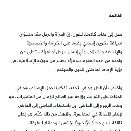
الخاتمة
نصل إلى ختام كلامنا، لنقول: إنّ المرأة والرجل معًا مدعوّان
لصياغة تكوين إنسانيّ يقوم على الكرامة والخصوصيّة
والإنتاجيّة والالتزام. وأيّ إنسان – رجل أو امرأة – تخلّى عن
واحدة من هذه المقوّمات؛ فإنّه يخسر من هويّته الإسلاميّة، في
رؤية الإمام الخامنئي للدين والمجتمع.
وأختم، بأنّ الحلّ هو في تجديد أفكارنا حول الإسلام، هو في
الحفاظ على الثوابت وإزاحة غير الصالح للزمان من المتغيّرات، هو
بعدم الرجوع إلى الماضي، بل باستقدام الماضي إلى الحاضر،
لإنتاج الأصالة في المعاصرة. والأهمّ من ذلك كلّه، هو إنتاج
ثقافة تبدع مجالًا حرًّا حيويًّا يؤسّس للوحدة لا للتفرقة،