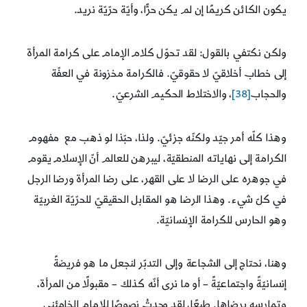
يكون الكائن كريمًا إن لم يكن حرًّا، وأيّة حرّيّة نريد.
ولكن نكتفي بالقول: لقد تحوّل كلام الإمام على كرامة المرأة
إلى خطاب أخلاقيّ لا حقوقيّ. فالكرامة مخزونة في العفّة
والحجاب
[38]
، والاختلاط الحكيم الشرعيّ.
وهذا كلّه أمر جيّد ولكنّه جزئيّ. ولذا، حبّذا لو ذهب مع مفهوم
الكرامة إلى نهاياته المنطقيّة، ليبرهن للعالم أنّ الإسلام يقوم
في جوهره على الرضا لا على القهر، على رضا المرأة ورضا الرجل
في كلّ شيء. وهذا الرضا هو المقابل الحقيقيّ للحرّيّة الغربيّة
وهو الحارس للكرامة الإنسانيّة.
وهنا، نحتاج إلى الشجاعة وإلى التدبّر لنجعل ما هو فريضةً
إنسانيّةً واجتماعيّةً – أو ما نرى أنّه كذلك – مقبولًا من المرأة،
وتمارسه برضاها. طبعًا، لقد وجدتُ نصوصًا للإمام الخامئني