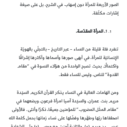
الصور الأربعة للمرأة دون إسهاب في الشرح، بل على صيغة
إشارات مكثّفة.
1
. المرأة المقدّسة.
تنفرد فئة قليلة من النساء – عبر التاريخ – بالتجلّي بالهويّة
الإنسانيّة للمرأة، في أبهى صورها وأسماها وأكثرها إشراقًا
واكتمالًا. بحيث تصبح الواحدة من هؤلاء النسوة في “مقام
القدوة” للناس، وليس للنساء فقط.
ومن الهامات العالية في النساء يذكر القرآن الكريم السيّدة
مريم بنت عمران، والسيّدة آسيا امرأة فرعون، ويضعهما في
“مقام المـَثَل المضروب” للمؤمنين جميعًا، ذكرًا وأنثى. فالأولى
اصطفاها ربّها وطهّرها وفضّلها على نساء زمانها بحمل كلمة الله
عيسى بن مريم (ع). والثانية آمنت مع موسى (ع) حتّى الشهادة،