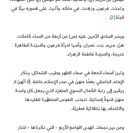
وتحدّت فرعون، وزهدت في ملكه، وآثرت على قصوره بيتًا في
الجنّة
[2]
.
ويخبر الصادق الأمين عليه (ص) عن أربعة من النساء كاملات
هنّ: مريم بنت عمران، وآسيا امرأة فرعون، والسيّدة الطاهرة
خديجة، والسيّدة فاطمة الزهراء.
وتبرز أسماء لامعة في سماء الطهر وطيب الشمائل، يذكر
الإمام الخامنئي بعضًا منهنّ في صدر الإسلام خاصّة، إلّا أنّهنّ لا
يرقَين إلى رتبة الكمال النسويّ المتفرّد الذي يجعل كلّ واحدة
منهنّ قدوةً إنسانيّة، تنجذب النفوس المتطهّرة لتقليدها
والالتحام بها بتلقائيّة فطريّة.
ومن بين نجمات الهدى اللوامع الأربع – التي ذكرناها – اختار