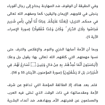
وفي الحقيقة أن الوقوف ضد الصهاينة يحتاج إلى رجال أقوياء
يتجلى في قلوبهم الإيمان واليقين؛ كما وصفهم الله تعالى
في محكم التزيل؛ ﴿بَعَثْنَا عَلَيْكُمْ عِبَادًا لَّنَا أُولِي بَأْسٍ شَدِيدٍ
فَجَاسُوا خِلَالَ الدِّيَارِ ۚ وَكَانَ وَعْدًا مَّفْعُولًا﴾ (سورة الإسراء،
الآية 5).
وبما أن الأمة أصابها الخزي والنوم والإفلاس والترف حتى
نسوا مهمتهم التي كلفهم الله تعالى بها؛ يقول جل وعلا:
﴿أَيَحْسَبُونَ أَنَّمَا نُمِدُّهُمْ بِهِ مِنْ مَالٍ وَبَنِينَ ۝ نُسَارِعُ لَهُمْ فِي
الْخَيْرَاتِ بَل لا يَشْعُرُونَ﴾ (سورة المؤمنون، الآيتان 55 و 56).
فلم بعد هناك إلا الطائفة المؤمنة التي تدافع عن شرف
الأمة ومقدساتها؛ في ذات الوقت الذي تخلى فيه العرب
والمسلمون عن قضيتهم الأم وجهادهم ضد أعداء البشرية