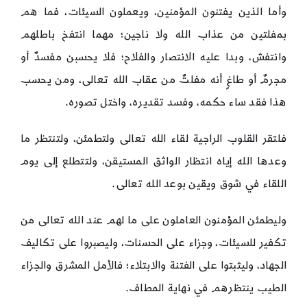
وأما الذين يفتنون المؤمنين، ويعملون السيئات، فما هم
بمفلتين من عذاب الله ولا ناجين؛ مهما انتفخ باطلهم
وانتفش، وبدا عليه الانتصار والفلاح؛ فلا يحسبن مفسدٌ أو
مجرمٌ أو طاغٍ أنه مفلتٌ من عقاب الله تعالى، ومن يحسب
هذا فقد ساء حكمه، وفسد تقديره، واختل تصوره.
فلتقر القلوب الراجية لقاء الله تعالى ولتطمئن، ولتنتظر ما
وعدها الله إياه انتظار الواثق المستيقن، ولتتطلع إلى يوم
اللقاء في شوق ويقين بوعد الله تعالى.
وليطمئن المؤمنون العاملون على ما لهم عند الله تعالى من
تكفير للسيئات، وجزاء على الحسنات، وليصبروا على تكاليف
الجهاد، وليثبتوا على الفتنة والابتلاء؛ فالأمل المشرق والجزاء
الطيب ينتظرهم في نهاية المطاف.