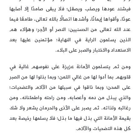
فيشتد عودها ويصلب ويصقل؛ فلا يبقى صامدًا إلا أصلبها
عودًا، وأقواها إيمانًا، وأشدها اتصالًا بالله تعالى، طامعًا فيما
عند الله تعالى من الحسنيين: النصر أو الأجر؛ وهؤلاء هم
الذين يسلمون الراية في النهاية؛ مؤتمنين عليها بعد
الاستعداد والاختبار والصبر على البلاء.
ومن ثم يتسلمون الأمانة عزيزة على نفوسهم غالية في
قلوبهم بما أدوا لها من غالي الثمن؛ وبما بذلوا لها من الصبر
على المحن؛ وبما ذاقوا في سبيلها من الآلام والتضحيات؛
والذي يبذل من دمه وأعصابه، ومن راحته واطمئنانه، ومن
رغائبه ولذاته. ثم يصبر على الأذى والحرمان يشعر ولا شك
بقيمة الأمانة التي بذل فيها ما بذل؛ فلا يسلمها رخيصة بعد
كل هذه التضحيات والآلام.