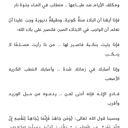
ومكلف الأيام ضد طبـــاعها .. متطلب في المـاء جذوة نار
فإذا أيقنا أن البلاءَ سنةٌ كونية، وحقيقةٌ دنيوية وجبَ علينا أنّ
نعلم أن الواجب في الابتلاء الصبر، فلنصبر على بلاء الله:
فإذا بليت بنكــبة فاصــبر لها .. من ذا رأيت مســلـمًا لا
ينــكــب
وإذا أصابك في زمانك شدة .. وأصابك الخطب الكريه
الأصعب
فــادع الإلــه فإنه أدنى لمـن .. يدعــوه من حــبل الوريـد
وأقرب
وحسبنا قول الله تعالى: ﴿وَمَن جَاهَدَ فَإِنَّمَا يُجَاهِدُ لِنَفْسِهِ إِنَّ
اللَّهَ لَغَنِيٌّ عَنِ الْعَالَمِينَ * وَالَّذِينَ آمَنُوا وَعَمِلُوا الصَّالِحَاتِ