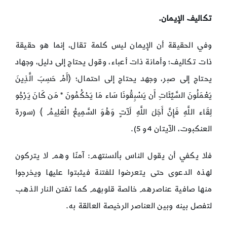
تكاليف الإيمان.
وفي الحقيقة أن الإيمان ليس كلمة تقال، إنما هو حقيقة
ذات تكاليف؛ وأمانة ذات أعباء، وقول يحتاج إلى دليل، وجهاد
يحتاج إلى صبر، وجهد يحتاج إلى احتمال؛ ﴿أَمْ حَسِبَ الَّذِينَ
يَعْمَلُونَ السَّيِّئَاتِ أَن يَسْبِقُونَا سَاء مَا يَحْكُمُونَ * مَن كَانَ يَرْجُو
لِقَاء اللَّهِ فَإِنَّ أَجَلَ اللَّهِ لَآتٍ وَهُوَ السَّمِيعُ الْعَلِيمُ ﴾ (سورة
العنكبوت، الآيتان 4و 5).
فلا يكفي أن يقول الناس بألسنتهم: آمنّا وهم لا يتركون
لهذه الدعوى حتى يتعرضوا للفتنة فيثبتوا عليها ويخرجوا
منها صافية عناصرهم خالصة قلوبهم كما تفتن النار الذهب
لتفصل بينه وبين العناصر الرخيصة العالقة به.