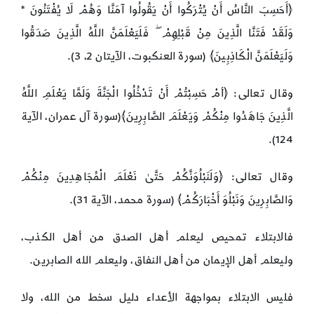
﴿أَحَسِبَ النَّاسُ أَنْ يُتْرَكُوا أَنْ يَقُولُوا آمَنَّا وَهُمْ لَا يُفْتَنُونَ *
وَلَقَدْ فَتَنَّا الَّذِينَ مِنْ قَبْلِهِمْ ۖ فَلَيَعْلَمَنَّ اللَّهُ الَّذِينَ صَدَقُوا
وَلَيَعْلَمَنَّ الْكَاذِبِينَ﴾ (سورة العنكبوت، الآيتان 2، 3).
وقال تعالى: ﴿أمْ حَسِبْتُمْ أَنْ تَدْخُلُوا الْجَنَّةَ وَلَمَّا يَعْلَمِ اللَّهُ
الَّذِينَ جَاهَدُوا مِنْكُمْ وَيَعْلَمَ الصَّابِرِينَ﴾(سورة آل عمران، الآية
124).
وقال تعالى: ﴿وَلَنَبْلُوَنَّكُمْ حَتَّىٰ نَعْلَمَ الْمُجَاهِدِينَ مِنْكُمْ
وَالصَّابِرِينَ وَنَبْلُوَ أَخْبَارَكُمْ﴾ (سورة محمد، الآية 31).
فالابتلاء تمحيص ليعلم أهل الصدق من أهل الكذب،
وليعلم أهل الإيمان من أهل النفاق، وليعلم الله الصابرين.
فليس الابتلاء بمواجهة الأعداء دليل سخط من الله، ولا