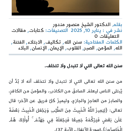
بقلم
الدكتور الشيخ منصور مندور
نشر في : يناير 10, 2025
التصنيفات:
كتابات
,
مقالات
on
التعليقات 0
الصبر
الكلمات المفتاحية:
سنن الله
,
تكاليف
,
الابتلاء
,
الفتنة
,
الإيماني
الله
,
المؤمن
,
الصبر
,
القلوب
,
الإيمان
,
الإنسان
,
البلاء
على
الابتلاء
العدواني
سنن الله تعالى التي لا تتبدل ولا تتخلف.
من سنن الله تعالى التي لا تتبدل ولا تتخلف أنه لا بُدَّ أن
يُبتلى الناس ليعلمَ الصادقَ من الكاذبِ، والمؤمنَ من الكافرِ،
والصابرَ من العاجزِ والجازع، وليميزَ كلَّ فريق عن الآخر؛ قال
تعالى: ﴿لِيَمِيزَ اللَّهُ الْخَبِيثَ مِنَ الطَّيِّبِ وَيَجْعَلَ الْخَبِيثَ بَعْضَهُ
عَلَىٰ بَعْضٍ فَيَرْكُمَهُ جَمِيعًا فَيَجْعَلَهُ فِي جَهَنَّمَ ۚ أُولَٰئِكَ هُمُ
الْخَاسِرُونَ﴾.(سورة الأنفال، الآية 37).