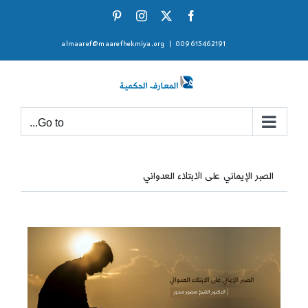
Ski
Pinterest
Instagram
Facebook
X
t
almaaref@maarefhekmiya.org
|
009615462191
conten
Go to...
الصبر الإيماني على الابتلاء العدواني