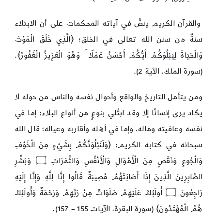
والقرآن الكريم ينصُّ في آياته المحكمات على أن الابتلاء
سنةٌ من سنن الله تعالى في الخلق؛ ﴿الَّذِي خَلَقَ الْمَوْتَ
وَالْحَيَاةَ لِيَبْلُوَكُمْ أَيُّكُمْ أَحْسَنُ عَمَلًا ۚ وَهُوَ الْعَزِيزُ الْغَفُورُ﴾.
(سورة الملك، الآية 2).
ومن يتأمل التاريخ والواقع وأحوال نفسه والناس من حوله لا
يكاد يرى إنسانًا إلا وقد ابتُلي بنوعٍ من أنواع البلاء: إما في
نفسه وعافيته وماله، وإما في أهله وأقاربه وعياله؛ قال الله
سبحانه في كتابه الكريم: ﴿وَلَنَبْلُوَنَّكُمْ بِشَيْءٍ مِنَ الْخَوْفِ
وَالْجُوعِ وَنَقْصٍ مِنَ الْأَمْوَالِ وَالْأَنْفُسِ وَالثَّمَرَاتِ ۝ وَبَشِّرِ
الصَّابِرِينَ الَّذِينَ إِذَا أَصَابَتْهُمْ مُصِيبَةٌ قَالُوا إِنَّا لِلَّهِ وَإِنَّا إِلَيْهِ
رَاجِعُونَ ۝ أُولَئِكَ عَلَيْهِمْ صَلَوَاتٌ مِنْ رَبِّهِمْ وَرَحْمَةٌ وَأُولَئِكَ
هُمُ الْمُهْتَدُونَ﴾ (سورة البقرة، الآيات 155 – 157).