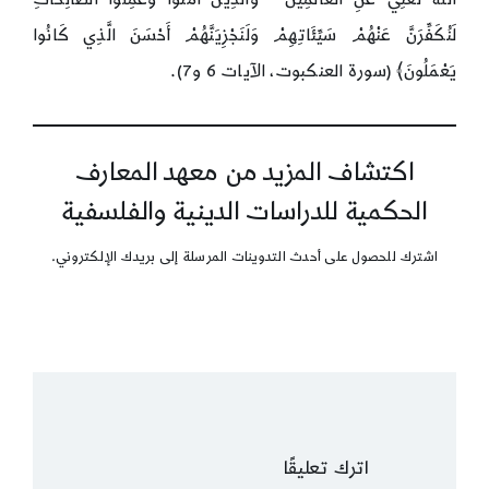
لَنُكَفِّرَنَّ عَنْهُمْ سَيِّئَاتِهِمْ وَلَنَجْزِيَنَّهُمْ أَحْسَنَ الَّذِي كَانُوا
يَعْمَلُونَ﴾ (سورة العنكبوت، الآيات 6 و7).
اكتشاف المزيد من معهد المعارف
الحكمية للدراسات الدينية والفلسفية
اشترك للحصول على أحدث التدوينات المرسلة إلى بريدك الإلكتروني.
اترك تعليقًا