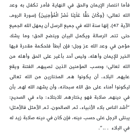
فأما انتصار الإيمان والحق في النهاية فأمر تكفل به وعد
الله تعالى؛ ﴿وكَانَ حَقًّا عَلَيْنَا نَصْرُ الْمُؤْمِنِينَ﴾ (سورة الروم،
الآية 47). إنها سنة الله في جميع الرسل أن يمهل الله الجميع
حتى تتم الرسالة ويكمل البيان ويتضح الحق؛ وما يشك
مؤمن في وعد الله عز وجل؛ فإن أبطأ فلحكمة مقدرة فيها
الخير للإيمان وأهله، وليس أحد بأغير على الحق وأهله من
الله تعالى؛ وحسب المؤمنين الذين تصيبهم الفتنة ويقع
عليهم البلاء، أن يكونوا هم المختارين من الله تعالى
ليكونوا أمناء على حق الله سبحانه، وأن يشهد الله لهم بأن
في دينهم صلابة فهو يختارهم للابتلاء: جاء في الصحيح:
“أشد الناس بلاء الأنبياء، ثم الصالحون، ثم الأمثل فالأمثل؛
يبتلى الرجل على حسب دينه، فإن كان في دينه صلابة زيد له
في البلاء . ..”.