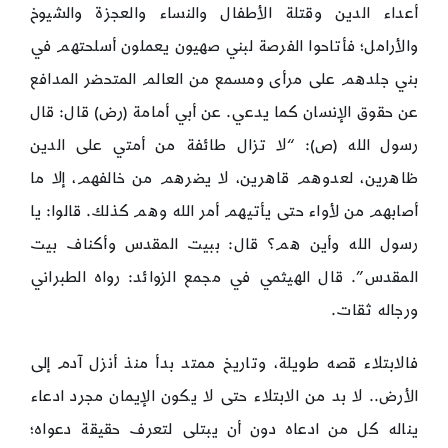
أعداء الدين وقتلة الأطفال والنساء والعجزة والشيوخ
والأرامل؛ فأتاحوا الفرصة لبني صهيون يعملون أسلحتهم في
بني جلدهم على مرأى ومسمع من العالم المتحضر المدافع
عن حقوق الإنسان كما يدعي. عن أبي أمامة (رض) قال: قال
رسول الله (ص): “لا تزال طائفة من أمتي على الدين
ظاهرين، لعدوهم قاهرين، لا يضرهم من خالفهم، إلا ما
أصابهم من لأواء حتى يأتيهم أمر الله وهم كذلك. قالوا: يا
رسول الله وأين هم؟ قال: ببيت المقدس وأكناف بيت
المقدس”. قال الهيثمي في مجمع الزوائد: رواه الطبراني
ورجاله ثقات.
فالابتلاء قصه طويلة، وتاريخ ممتد بدأ منذ أنزل آدم إلى
الأرض.. لا بد من الابتلاء حتى لا يكون الإيمان مجرد ادعاء
يناله كل من ادعاه دون أن يبتلى لتعرف حقيقة دعواه؛